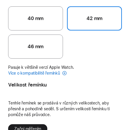
40 mm
42 mm
46 mm
Pasuje k většině verzí Apple Watch.
Více o kompatibilitě řemínků
Velikost řemínku
Tenhle řemínek se prodává v různých velikostech, aby
přesně a pohodlně seděl. S určením velikosti řemínku ti
pomůže náš průvodce.
Začni měřením