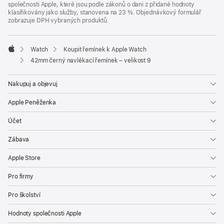
společnosti Apple, které jsou podle zákonů o dani z přidané hodnoty
klasifikovány jako služby, stanovena na 23 %. Objednávkový formulář
zobrazuje DPH vybraných produktů.
Watch
Koupit řemínek k Apple Watch
Apple
42mm černý navlékací řemínek – velikost 9
Nakupuj a objevuj
Apple Peněženka
Účet
Zábava
Apple Store
Pro firmy
Pro školství
Hodnoty společnosti Apple