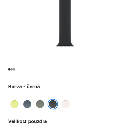
Barva - černá
neonově
ocelově
zelenošedá
světle
žlutá
modrá
ruměná
černá
Velikost pouzdra