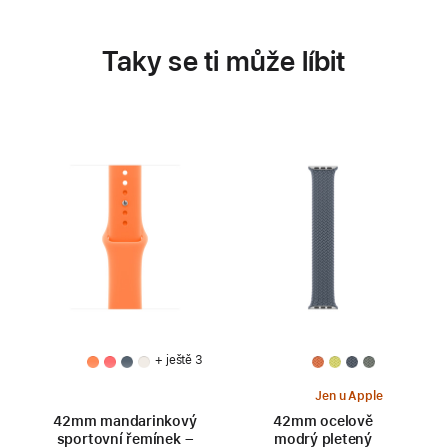
Taky se ti může líbit
+ ještě 3
Jen u Apple
42mm mandarinkový
42mm ocelově
sportovní řemínek –
modrý pletený