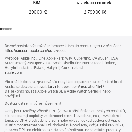
S/M
navlékací řemínek –
velikost 0
1 290,00 Kč
2 790,00 Kč
Zápatí
poznámky
Bezpečnostní a výstražné informace k tomuto produktu jsou v příručce:
https://support.apple.com/cs-cz/docs
(otevře
se
Výrobce: Apple Inc., One Apple Park Way, Cupertino, CA 95014, USA
v novém
Autorizovaný zástupce v EU: Apple Distribution International Limited,
okně)
Hollyhill Industrial Estate, Hollyhill, Cork, Ireland
apple.com
(otevře
se
Víc o nákladech za zpracování a recyklaci odpadních baterií, které hradí
v novém
Apple, se dočteš na
okně)
regulatoryinfo.apple.com/regulation1542
(otevře
Dá se kombinovat s Apple Watch SE a Apple Watch Series 4 nebo
se
novějšími.
v novém
okně)
Dostupnost řemínků se může měnit.
Ceny jsou uváděny včetně DPH (21 %) a příslušných autorských poplatků,
ale neobsahují poplatky za doručení (není-li uvedeno jinak). Vzhledem k
tomu, že DPH je odváděna v zemi nebo oblasti, odkud společnost Apple
Distribution International Ltd. dodává své produkty, což je Irská republika,
je sazba DPH na elektronické stahování softwaru nebo ostatní produkty