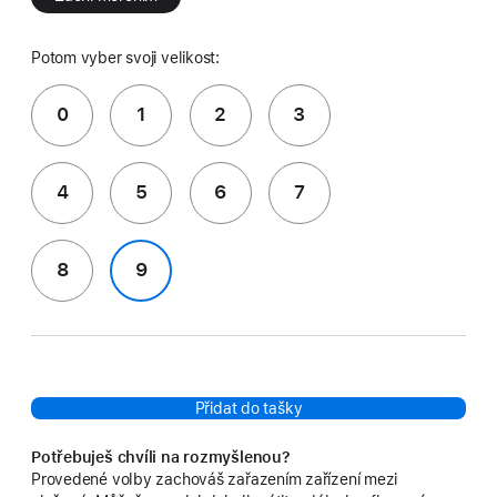
Potom vyber svoji velikost:
0
1
2
3
4
5
6
7
8
9
Přidat do tašky
Potřebuješ chvíli na rozmyšlenou?
Provedené volby zachováš zařazením zařízení mezi