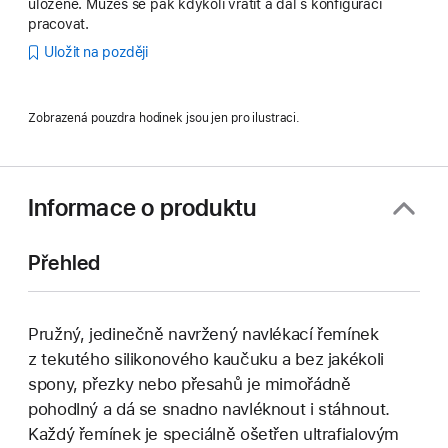
uložené. Můžeš se pak kdykoli vrátit a dál s konfigurací
pracovat.
Uložit na později
Zobrazená pouzdra hodinek jsou jen pro ilustraci.
Informace o produktu
Přehled
Pružný, jedinečně navržený navlékací řemínek
z tekutého silikonového kaučuku a bez jakékoli
spony, přezky nebo přesahů je mimořádně
pohodlný a dá se snadno navléknout i stáhnout.
Každý řemínek je speciálně ošetřen ultrafialovým