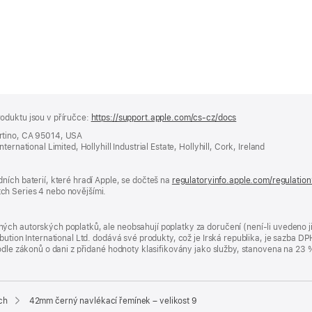
oduktu jsou v příručce:
https://support.apple.com/cs-cz/docs
(otevře
se
rtino, CA 95014, USA
v novém
ernational Limited, Hollyhill Industrial Estate, Hollyhill, Cork, Ireland
okně)
ních baterií, které hradí Apple, se dočteš na
regulatoryinfo.apple.com/regulatio
ch Series 4 nebo novějšími.
ých autorských poplatků, ale neobsahují poplatky za doručení (není-li uvedeno 
bution International Ltd. dodává své produkty, což je Irská republika, je sazba 
 podle zákonů o dani z přidané hodnoty klasifikovány jako služby, stanovena na 
ch
42mm černý navlékací řemínek – velikost 9