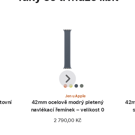
Předchozí
Další
Jen u Apple
tovní
42mm ocelově modrý pletený
42m
navlékací řemínek – velikost 0
2 790,00 Kč