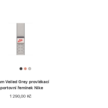
m Veiled Grey provlékací
sportovní řemínek Nike
1 290,00 Kč