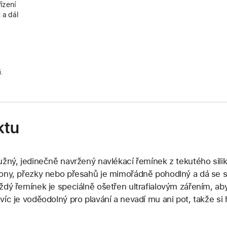
ízení
 a dál
i.
ktu
užný, jedinečně navržený navlékací řemínek z tekutého sili
ony, přezky nebo přesahů je mimořádně pohodlný a dá se s
ždý řemínek je speciálně ošetřen ultrafialovým zářením, a
víc je voděodolný pro plavání a nevadí mu ani pot, takže si