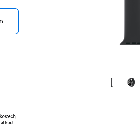
m
ikostech,
elikosti