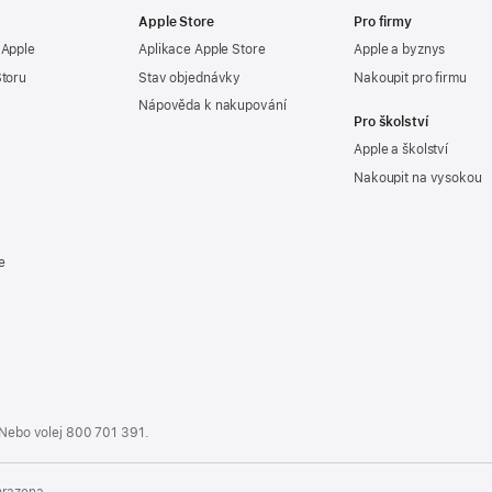
Apple Store
Pro firmy
 Apple
Aplikace Apple Store
Apple a byznys
Storu
Stav objednávky
Nakoupit pro firmu
Nápověda k nakupování
Pro školství
Apple a školství
Nakoupit na vysokou
e
 Nebo volej
800 701 391
.