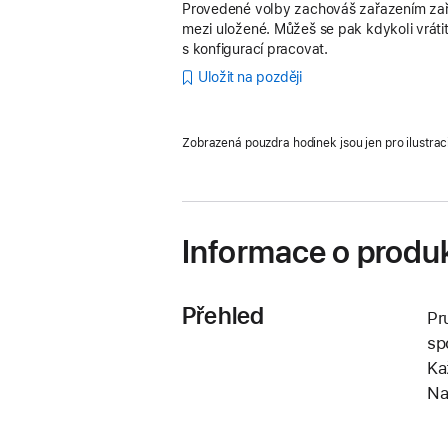
Provedené volby zachováš zařazením zař
mezi uložené. Můžeš se pak kdykoli vrátit
s konfigurací pracovat.
Uložit na později
Zobrazená pouzdra hodinek jsou jen pro ilustrac
Informace o produ
Přehled
Pr
sp
Ka
Na