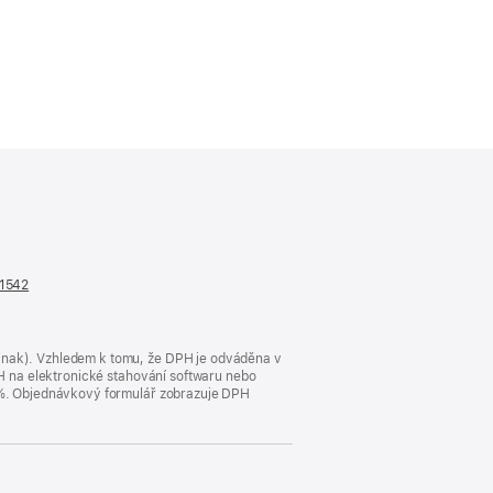
n1542
(otevře
se
v novém
okně)
jinak). Vzhledem k tomu, že DPH je odváděna v
DPH na elektronické stahování softwaru nebo
23 %. Objednávkový formulář zobrazuje DPH