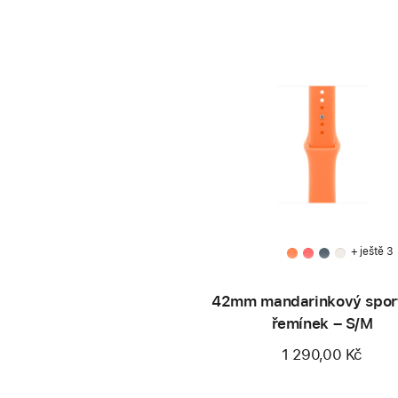
+ ještě 3
42mm mandarinkový spor
řemínek – S/M
1 290,00 Kč