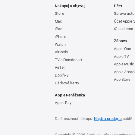
Nakupuj a objevuj
Účet
Store
Správa účtu
Mac
Účet Apple 
iPad
iCloud.com
iPhone
Zábava
Watch
Apple One
AirPods
Apple TV
TV a Domácnost
Apple Music
AirTag
Apple Arcad
Doplňky
App Store
Dárkové karty
Apple Peněženka
Apple Pay
Další možnosti nákupu:
Najdi si prodejce
poblíž.