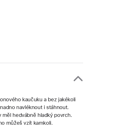
konového kaučuku a bez jakékoli
nadno navléknout i stáhnout.
by měl hedvábně hladký povrch.
 ho můžeš vzít kamkoli.