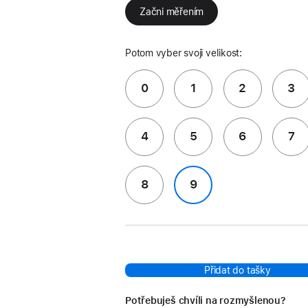
Začni měřením
Potom vyber svoji velikost:
0
1
2
3
4
5
6
7
8
9
Přidat do tašky
Potřebuješ chvíli na rozmyšlenou?