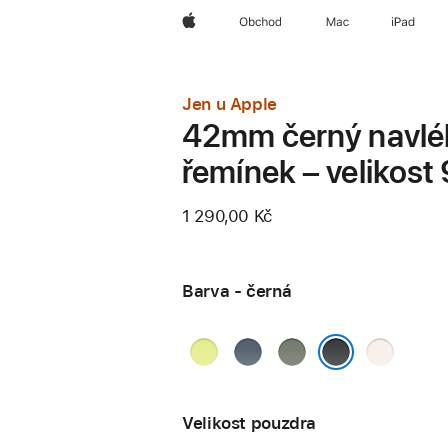
Apple
Obchod
Mac
iPad
Jen u Apple
42mm černý navlé
řemínek – velikost 
1 290,00 Kč
Barva - černá
neonově
ocelově
zelenošedá
světle
žlutá
modrá
ruměná
černá
Velikost pouzdra