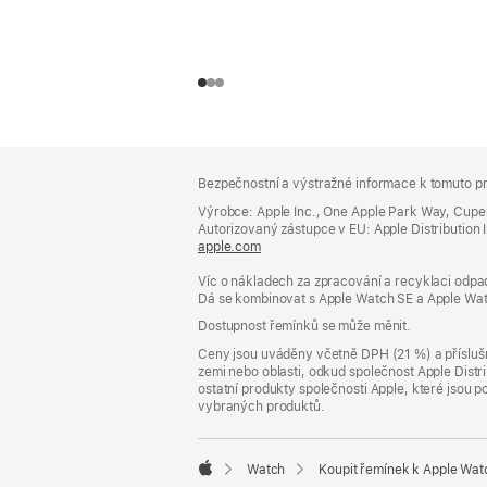
Zápatí
poznámky
Bezpečnostní a výstražné informace k tomuto pr
Výrobce: Apple Inc., One Apple Park Way, Cupe
Autorizovaný zástupce v EU: Apple Distribution Int
apple.com
(otevře
se
Víc o nákladech za zpracování a recyklaci odpad
v novém
Dá se kombinovat s Apple Watch SE a Apple Wat
okně)
Dostupnost řemínků se může měnit.
Ceny jsou uváděny včetně DPH (21 %) a příslušn
zemi nebo oblasti, odkud společnost Apple Distri
ostatní produkty společnosti Apple, které jsou
vybraných produktů.
Watch
Koupit řemínek k Apple Wat
Apple