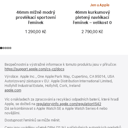
Jen u Apple
46mm mlžně modrý
46mm kurkumový
provlékací sportovní
pletený navlékací
řemínek
řemínek – velikost 0
1 290,00 Kč
2 790,00 Kč
Zápatí
poznámky
Bezpečnostní a výstražné informace k tomuto produktu jsou v příručce:
https://support.apple.com/cs-cz/docs
(otevře
se
Výrobce: Apple Inc., One Apple Park Way, Cupertino, CA 95014, USA
v novém
Autorizovaný zástupce v EU: Apple Distribution International Limited,
okně)
Hollyhill Industrial Estate, Hollyhill, Cork, Ireland
apple.com
(otevře
se
Víc o nákladech za zpracování a recyklaci odpadních baterií, které hradí
v novém
Apple, se dočteš na
okně)
regulatoryinfo.apple.com/regulation1542
(otevře
Dá se kombinovat s Apple Watch SE a Apple Watch Series 4 nebo
se
novějšími.
v novém
okně)
Dostupnost řemínků se může měnit.
Ceny jsou uváděny včetně DPH (21 %) a příslušných autorských poplatků,