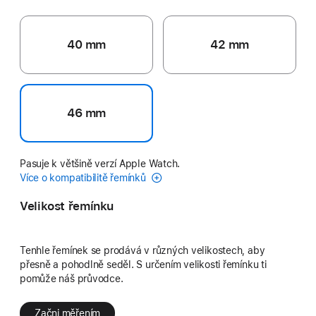
40 mm
42 mm
46 mm
Pasuje k většině verzí Apple Watch.
Více o kompatibilitě řemínků
Velikost řemínku
Tenhle řemínek se prodává v různých velikostech, aby
přesně a pohodlně seděl. S určením velikosti řemínku ti
pomůže náš průvodce.
Začni měřením