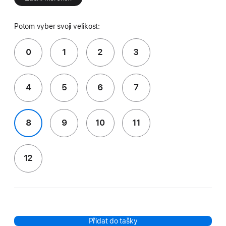
Potom vyber svoji velikost:
0
1
2
3
4
5
6
7
8
9
10
11
12
Přidat do tašky