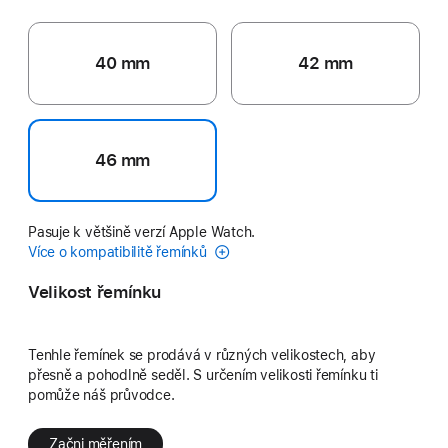
40 mm
42 mm
46 mm
Pasuje k většině verzí Apple Watch.
Více o kompatibilitě řemínků
Velikost řemínku
Tenhle řemínek se prodává v různých velikostech, aby
přesně a pohodlně seděl. S určením velikosti řemínku ti
pomůže náš průvodce.
Začni měřením