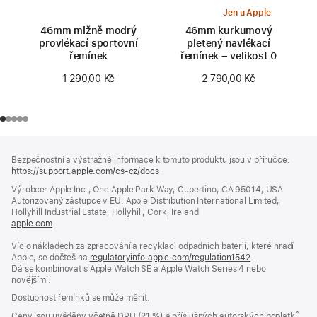
Jen u Apple
46mm mlžně modrý
46mm kurkumový
provlékací sportovní
pletený navlékací
řemínek
řemínek – velikost 0
1 290,00 Kč
2 790,00 Kč
Zápatí
poznámky
Bezpečnostní a výstražné informace k tomuto produktu jsou v příručce:
https://support.apple.com/cs-cz/docs
(otevře
se
Výrobce: Apple Inc., One Apple Park Way, Cupertino, CA 95014, USA
v novém
Autorizovaný zástupce v EU: Apple Distribution International Limited,
okně)
Hollyhill Industrial Estate, Hollyhill, Cork, Ireland
apple.com
(otevře
se
Víc o nákladech za zpracování a recyklaci odpadních baterií, které hradí
v novém
Apple, se dočteš na
okně)
regulatoryinfo.apple.com/regulation1542
(otevře
Dá se kombinovat s Apple Watch SE a Apple Watch Series 4 nebo
se
novějšími.
v novém
okně)
Dostupnost řemínků se může měnit.
Ceny jsou uváděny včetně DPH (21 %) a příslušných autorských poplatků,