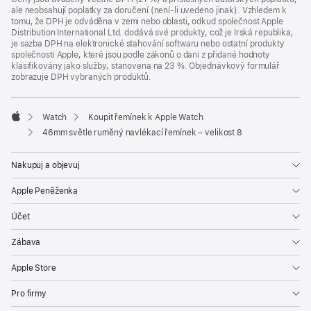
ale neobsahují poplatky za doručení (není-li uvedeno jinak). Vzhledem k
tomu, že DPH je odváděna v zemi nebo oblasti, odkud společnost Apple
Distribution International Ltd. dodává své produkty, což je Irská republika,
je sazba DPH na elektronické stahování softwaru nebo ostatní produkty
společnosti Apple, které jsou podle zákonů o dani z přidané hodnoty
klasifikovány jako služby, stanovena na 23 %. Objednávkový formulář
zobrazuje DPH vybraných produktů.
Watch
Koupit řemínek k Apple Watch
Apple
46mm světle ruměný navlékací řemínek – velikost 8
Nakupuj a objevuj
Apple Peněženka
Účet
Zábava
Apple Store
Pro firmy