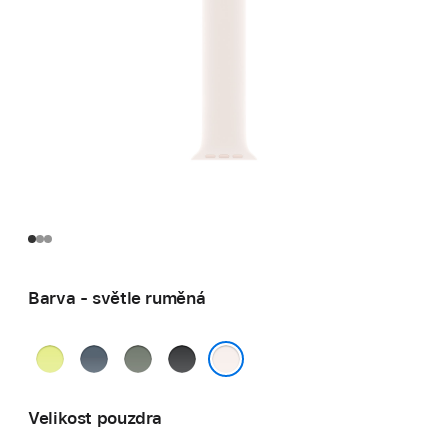
Barva - světle ruměná
neonově
ocelově
zelenošedá
černá
žlutá
modrá
světle ruměná
Velikost pouzdra