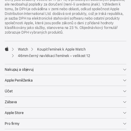
ale neobsahují poplatky za doručení (není-li uvedeno jinak). Vzhledem k
tomu, že DPH je odváděna v zemi nebo oblasti, odkud společnost Apple
Distribution International Ltd. dodává své produkty, což je Irská republika,
je sazba DPH na elektronické stahování softwaru nebo ostatní produkty
společnosti Apple, které jsou podle zákonů o dani z přidané hodnoty
klasifikovány jako služby, stanovena na 23 %. Objednávkový formulář
zobrazuje DPH vybraných produktů.
Watch
Koupit řemínek k Apple Watch
Apple
46mm černý navlékací řemínek – velikost 12
Nakupuj a objevuj
Apple Peněženka
Účet
Zábava
Apple Store
Pro firmy