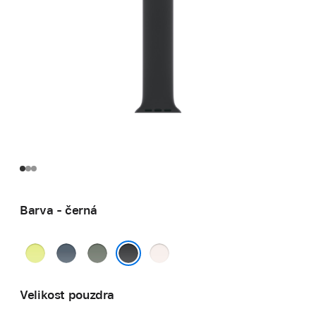
Barva - černá
neonově
ocelově
zelenošedá
světle
žlutá
modrá
ruměná
černá
Velikost pouzdra