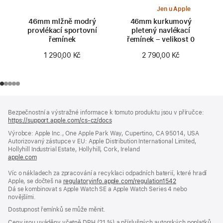
Jen u Apple
46mm mlžně modrý
46mm kurkumový
provlékací sportovní
pletený navlékací
řemínek
řemínek – velikost 0
1 290,00 Kč
2 790,00 Kč
Zápatí
poznámky
Bezpečnostní a výstražné informace k tomuto produktu jsou v příručce:
https://support.apple.com/cs-cz/docs
(otevře
se
Výrobce: Apple Inc., One Apple Park Way, Cupertino, CA 95014, USA
v novém
Autorizovaný zástupce v EU: Apple Distribution International Limited,
okně)
Hollyhill Industrial Estate, Hollyhill, Cork, Ireland
apple.com
(otevře
se
Víc o nákladech za zpracování a recyklaci odpadních baterií, které hradí
v novém
Apple, se dočteš na
okně)
regulatoryinfo.apple.com/regulation1542
(otevře
Dá se kombinovat s Apple Watch SE a Apple Watch Series 4 nebo
se
novějšími.
v novém
okně)
Dostupnost řemínků se může měnit.
Ceny jsou uváděny včetně DPH (21 %) a příslušných autorských poplatků,