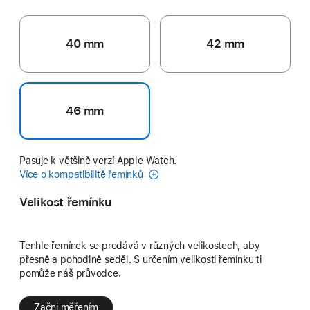
40 mm
42 mm
46 mm
Pasuje k většině verzí Apple Watch.
Více o kompatibilitě řemínků
Velikost řemínku
Tenhle řemínek se prodává v různých velikostech, aby
přesně a pohodlně seděl. S určením velikosti řemínku ti
pomůže náš průvodce.
Začni měřením