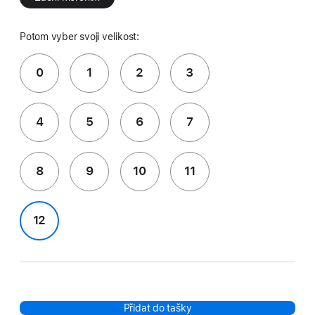
Potom vyber svoji velikost:
0
1
2
3
4
5
6
7
8
9
10
11
12
Přidat do tašky