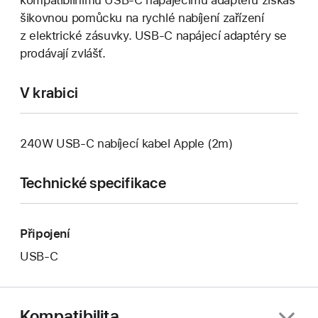
kompatibilnímu USB‑C napájecímu adaptéru získáš
šikovnou pomůcku na rychlé nabíjení zařízení
z elektrické zásuvky. USB‑C napájecí adaptéry se
prodávají zvlášť.
V krabici
240W USB‑C nabíjecí kabel Apple (2m)
Technické specifikace
Připojení
USB‑C
Kompatibilita