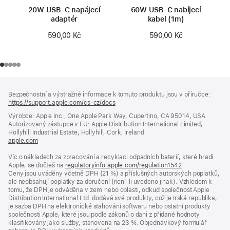
20W USB‑C napájecí
60W USB‑C nabíjecí
adaptér
kabel (1m)
590,00 Kč
590,00 Kč
Zápatí
poznámky
Bezpečnostní a výstražné informace k tomuto produktu jsou v příručce:
https://support.apple.com/cs-cz/docs
(otevře
se
Výrobce: Apple Inc., One Apple Park Way, Cupertino, CA 95014, USA
v novém
Autorizovaný zástupce v EU: Apple Distribution International Limited,
okně)
Hollyhill Industrial Estate, Hollyhill, Cork, Ireland
apple.com
(otevře
se
Víc o nákladech za zpracování a recyklaci odpadních baterií, které hradí
v novém
Apple, se dočteš na
okně)
regulatoryinfo.apple.com/regulation1542
(otevře
Ceny jsou uváděny včetně DPH (21 %) a příslušných autorských poplatků,
se
ale neobsahují poplatky za doručení (není-li uvedeno jinak). Vzhledem k
v novém
tomu, že DPH je odváděna v zemi nebo oblasti, odkud společnost Apple
okně)
Distribution International Ltd. dodává své produkty, což je Irská republika,
je sazba DPH na elektronické stahování softwaru nebo ostatní produkty
společnosti Apple, které jsou podle zákonů o dani z přidané hodnoty
klasifikovány jako služby, stanovena na 23 %. Objednávkový formulář