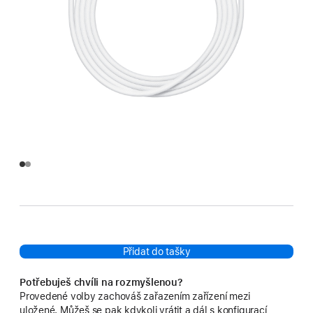
Přidat do tašky
Potřebuješ chvíli na rozmyšlenou?
Provedené volby zachováš zařazením zařízení mezi
uložené. Můžeš se pak kdykoli vrátit a dál s konfigurací