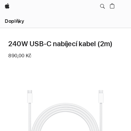
Apple
Místní
Doplňky
navigace
–
otevřít
nabídku
240W USB‑C nabíjecí kabel (2m)
890,00 Kč