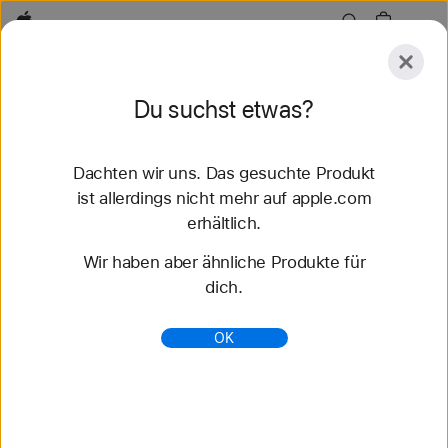
Apple
Entdecken
Du suchst etwas?
Senden
Zurücksetzen
Dachten wir uns. Das gesuchte Produkt
Entdecken
Zubehör
Support
Store finden
ist allerdings nicht mehr auf apple.com
erhältlich.
77 Ergebnisse gefunden
Wir haben aber ähnliche Produkte für
dich.
Nike Sport Loop Apple Watch Armbänder kaufen
- Apple (DE)
OK
Entdecke die neuesten Apple Watch Armbänder
und ändere deinen Look. Wähle aus verschiedenen
Farben, Materialien und Styles. Jetzt auf apple.com
kaufen.
https://www.apple.com/de/shop/watch/bands/nike-