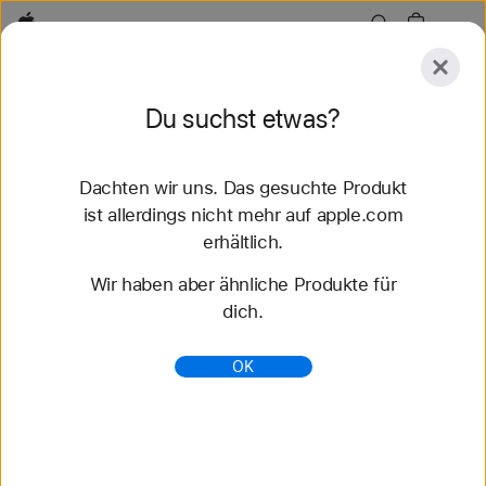
Apple
Entdecken
Du suchst etwas?
Senden
Zurücksetzen
Dachten wir uns. Das gesuchte Produkt
Entdecken
Zubehör
Support
Store finden
ist allerdings nicht mehr auf apple.com
erhältlich.
108 Ergebnisse gefunden
Wir haben aber ähnliche Produkte für
dich.
Solo Loop Apple Watch Armbänder kaufen -
Apple (DE)
OK
Entdecke die neuesten Apple Watch Armbänder
und ändere deinen Look. Wähle aus verschiedenen
Farben, Materialien und Styles. Jetzt auf apple.com
kaufen.
https://www.apple.com/de/shop/watch/bands/solo-