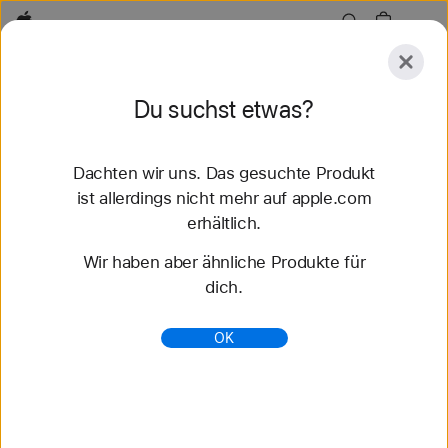
Apple
Entdecken
Du suchst etwas?
Senden
Zurücksetzen
Dachten wir uns. Das gesuchte Produkt
Entdecken
Zubehör
Support
Store finden
ist allerdings nicht mehr auf apple.com
erhältlich.
78 Ergebnisse gefunden
Wir haben aber ähnliche Produkte für
dich.
42 mm Apple Watch Armbänder kaufen - Apple
(DE)
OK
Entdecke die neuesten Apple Watch Armbänder
und ändere deinen Look. Wähle aus verschiedenen
Farben, Materialien und Styles. Jetzt auf apple.com
kaufen.
https://www.apple.com/de/shop/watch/bands/42m