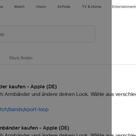
ne
Watch
Vision
AirPods
TV & Home
Entertainment
Store finden
er kaufen - Apple (DE)
h Armbänder und ändere deinen Look. Wähle aus verschied
.
tch/bands/sport-loop
mbänder kaufen - Apple (DE)
h Armbänder und ändere deinen Look. Wähle aus verschied