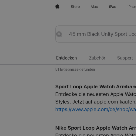
Apple
Store
Mac
iPad
iPho
Entdecken
Senden
Zurücksetzen
Entdecken
Zubehör
Support
51 Ergebnisse gefunden
Sport Loop Apple Watch Armbänd
Entdecke die neuesten Apple Watc
Styles. Jetzt auf apple.com kaufen
https://www.apple.com/de/shop/wa
Nike Sport Loop Apple Watch Ar
Entdecke die neuesten Apple Watc