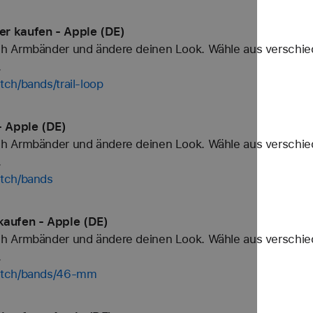
r kaufen - Apple (DE)
h Armbänder und ändere deinen Look. Wähle aus verschied
.
ch/bands/trail-loop
 Apple (DE)
h Armbänder und ändere deinen Look. Wähle aus verschied
.
atch/bands
aufen - Apple (DE)
h Armbänder und ändere deinen Look. Wähle aus verschied
.
watch/bands/46-mm