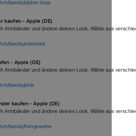
tch/bands/alpine-loop
r kaufen - Apple (DE)
h Armbänder und ändere deinen Look. Wähle aus verschied
.
tch/bands/edelstahl
fen - Apple (DE)
h Armbänder und ändere deinen Look. Wähle aus verschied
.
tch/bands/pink
der kaufen - Apple (DE)
h Armbänder und ändere deinen Look. Wähle aus verschied
.
atch/bands/feingewebe