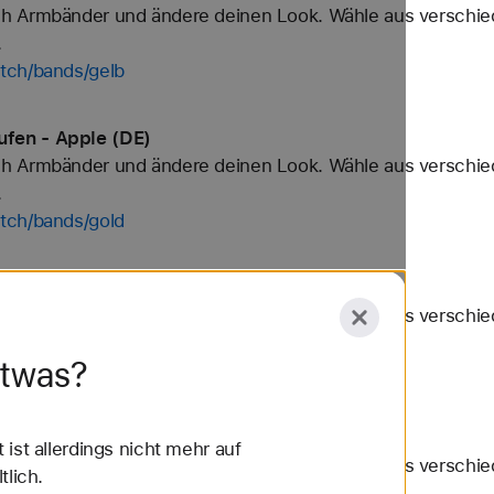
h Armbänder und ändere deinen Look. Wähle aus verschied
.
tch/bands/gelb
fen - Apple (DE)
h Armbänder und ändere deinen Look. Wähle aus verschied
.
tch/bands/gold
e Watch Armbänder kaufen - Apple (DE)
h Armbänder und ändere deinen Look. Wähle aus verschied
.
etwas?
atch/bands/herm%C3%A8s-toile-h-double-jeu
fen - Apple (DE)
ist allerdings nicht mehr auf
h Armbänder und ändere deinen Look. Wähle aus verschied
tlich.
.