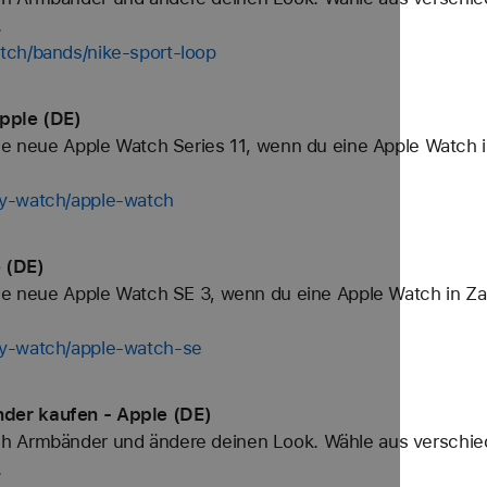
.
tch/bands/nike-sport-loop
pple (DE)
ne neue Apple Watch Series 11, wenn du eine Apple Watch in
uy-watch/apple-watch
 (DE)
ine neue Apple Watch SE 3, wenn du eine Apple Watch in Za
uy-watch/apple-watch-se
der kaufen - Apple (DE)
h Armbänder und ändere deinen Look. Wähle aus verschied
.