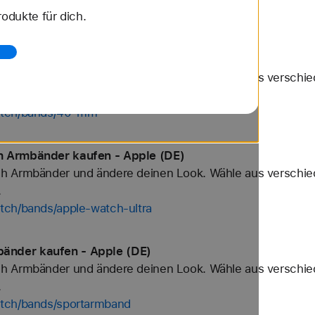
odukte für dich.
watch/bands/wei%C3%9F
aufen - Apple (DE)
h Armbänder und ändere deinen Look. Wähle aus verschied
.
watch/bands/40-mm
h Armbänder kaufen - Apple (DE)
h Armbänder und ändere deinen Look. Wähle aus verschied
.
tch/bands/apple-watch-ultra
änder kaufen - Apple (DE)
h Armbänder und ändere deinen Look. Wähle aus verschied
.
atch/bands/sportarmband