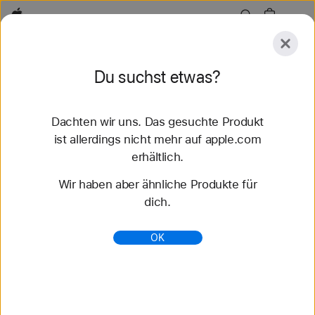
Apple
Entdecken
Du suchst etwas?
Senden
Zurücksetzen
Dachten wir uns. Das gesuchte Produkt
Entdecken
Zubehör
Support
Store finden
ist allerdings nicht mehr auf apple.com
erhältlich.
51 Ergebnisse gefunden
Wir haben aber ähnliche Produkte für
dich.
Geflochtenes Solo Loop Apple Watch Armbänder
kaufen - Apple (DE)
OK
Entdecke die neuesten Apple Watch Armbänder
und ändere deinen Look. Wähle aus verschiedenen
Farben, Materialien und Styles. Jetzt auf apple.com
kaufen.
https://www.apple.com/de/shop/watch/bands/geflo