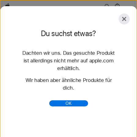
Apple
Entdecken
Du suchst etwas?
Senden
Zurücksetzen
Dachten wir uns. Das gesuchte Produkt
Entdecken
Zubehör
Support
Store finden
ist allerdings nicht mehr auf apple.com
erhältlich.
55 Ergebnisse gefunden
Wir haben aber ähnliche Produkte für
dich.
Geflochtenes Solo Loop Apple Watch Armbänder
kaufen - Apple (DE)
OK
Entdecke die neuesten Apple Watch Armbänder
und ändere deinen Look. Wähle aus verschiedenen
Farben, Materialien und Styles. Jetzt auf apple.com
kaufen.
https://www.apple.com/de/shop/watch/bands/geflo