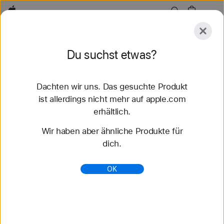
Apple
Zubehör
Du suchst etwas?
Senden
Dachten wir uns. Das gesuchte Produkt
Entdecken
Zubehör
Support
Store finden
ist allerdings nicht mehr auf apple.com
erhältlich.
Wir haben aber ähnliche Produkte für
Es wurden keine
dich.
Übereinstimmungen gefunden.
Versuch es bitte mit einem anderen
OK
Suchbegriff.