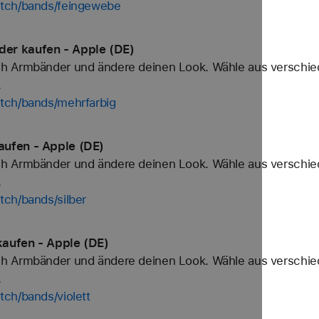
atch/bands/feingewebe
er kaufen - Apple (DE)
h Armbänder und ändere deinen Look. Wähle aus verschied
.
tch/bands/mehrfarbig
aufen - Apple (DE)
h Armbänder und ändere deinen Look. Wähle aus verschied
.
tch/bands/silber
aufen - Apple (DE)
h Armbänder und ändere deinen Look. Wähle aus verschied
.
ch/bands/violett