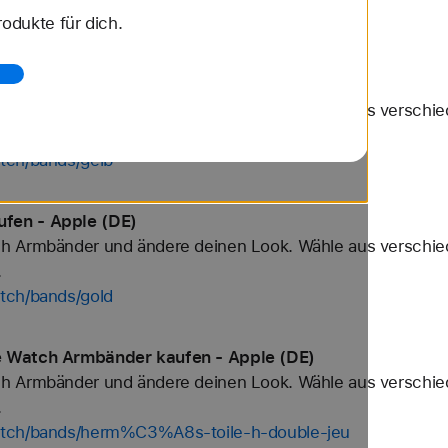
odukte für dich.
ch/bands/trail-loop
fen - Apple (DE)
h Armbänder und ändere deinen Look. Wähle aus verschied
.
tch/bands/gelb
fen - Apple (DE)
h Armbänder und ändere deinen Look. Wähle aus verschied
.
tch/bands/gold
e Watch Armbänder kaufen - Apple (DE)
h Armbänder und ändere deinen Look. Wähle aus verschied
.
atch/bands/herm%C3%A8s-toile-h-double-jeu