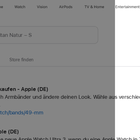
ne
Watch
Vision
AirPods
TV & Home
Entertainment
Store finden
aufen - Apple (DE)
h Armbänder und ändere deinen Look. Wähle aus verschied
.
watch/bands/49-mm
ple (DE)
ne neue Apple Watch Ultra 3, wenn du eine Apple Watch in 