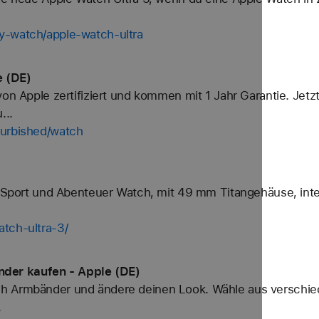
y-watch/apple-watch-ultra
e (DE)
von Apple zertifiziert und kommen mit 1 Jahr Garantie. Jetz
...
furbished/watch
)
ve Sport und Abenteuer Watch, mit 49 mm Titangehäuse, int
tch-ultra-3/
der kaufen - Apple (DE)
h Armbänder und ändere deinen Look. Wähle aus verschied
.