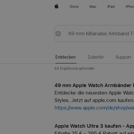
Apple
Store
Mac
iPad
iPho
Entdecken
Senden
Zurücksetzen
Entdecken
Zubehör
Support
64 Ergebnisse gefunden
49 mm Apple Watch Armbänder k
Entdecke die neuesten Apple Watc
Styles. Jetzt auf apple.com kaufen
https://www.apple.com/de/shop/
Apple Watch Ultra 3 kaufen - Ap
Erhalte 25 € – 295 € Rabatt auf ei