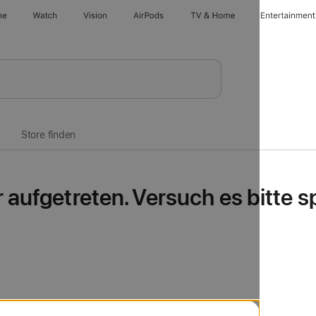
ne
Watch
Vision
AirPods
TV & Home
Entertainment
Store finden
er aufgetreten. Versuch es bitte 