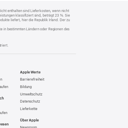
cht enthalten sind Lieferkosten, wenn nicht
ungen klassifiziert sind, beträgt 23 %. Sie
kte liefert, hier die Republik Irland. Der zu
nste in bestimmten Ländern oder Regionen des
riert.
Apple Werte
en
Barrierefreiheit
aufen
Bildung
Umweltschutz
ich
Datenschutz
Lieferkette
aufen
Über Apple
wesen
Newsroom