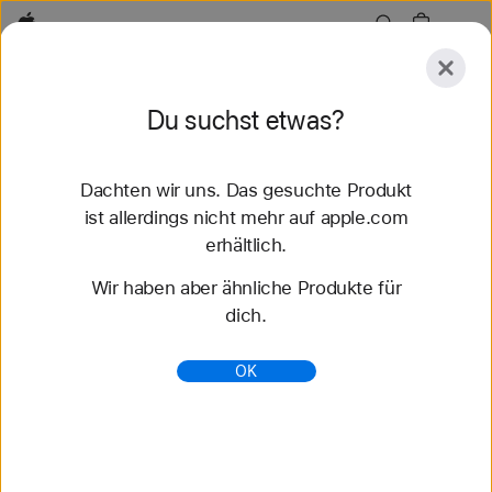
Apple
Entdecken
Du suchst etwas?
Senden
Zurücksetzen
Dachten wir uns. Das gesuchte Produkt
Entdecken
Zubehör
Support
Store finden
ist allerdings nicht mehr auf apple.com
erhältlich.
13 Ergebnisse gefunden
Wir haben aber ähnliche Produkte für
dich.
Apple Creator Studio - Apple (DE)
Mit einem Apple Creator Studio Abo bekommst du
OK
smarte Tools in Final Cut Pro, Logic Pro und
Pixelmator Pro und erstklassige Inhalte für
Produktivität.
https://www.apple.com/de/apple-creator-studio/