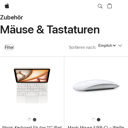
Apple
Zubehör
Mäuse & Tastaturen
Sortieren nach
Filter
Sortieren nach
:
Magic Keyboard für das 11" iPad
Magic Mouse (USB‑C) – Weiße