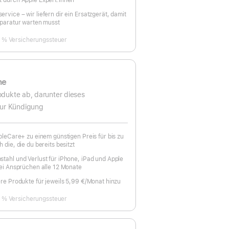
t durch Apple Expert:innen
rvice – wir liefern dir ein Ersatzgerät, damit
eparatur warten musst
9 % Versicherungssteuer
ne
dukte ab, darunter dieses
zur Kündigung
t
ppleCare+ zu einem günstigen Preis für bis zu
 die, die du bereits besitzt
tahl und Verlust für iPhone, iPad und Apple
rei Ansprüchen alle 12 Monate
ere Produkte für jeweils 5,99 €
/Monat hinzu
pro
Monat
9 % Versicherungssteuer