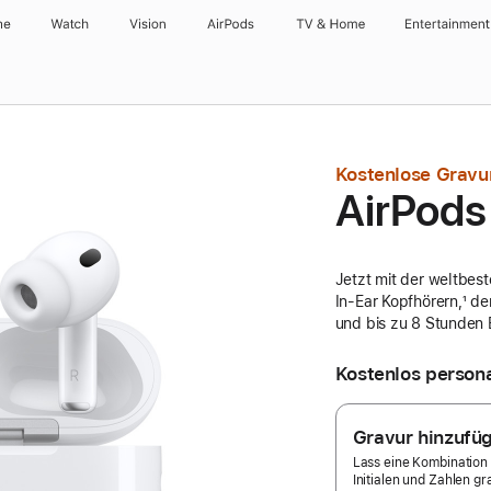
ne
Watch
Vision
AirPods
TV & Home
Entertainment
Kostenlose Gravu
AirPods
Jetzt mit der weltbes
In-Ear Kopfhörern,
Fuß
¹ d
und bis zu 8 Stunden B
Kostenlos persona
Gravur hinzufü
Lass eine Kombination
Initialen und Zahlen g