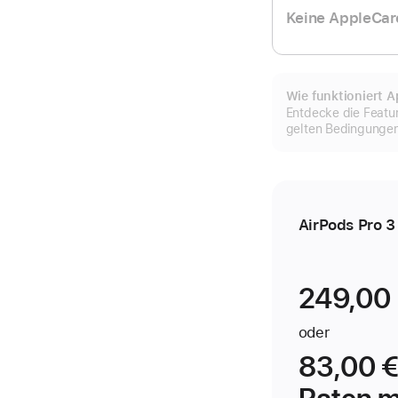
Keine AppleCa
Wie funktioniert 
Entdecke die Featu
gelten Bedingunge
AirPods Pro 3
249,00
oder
83,00 