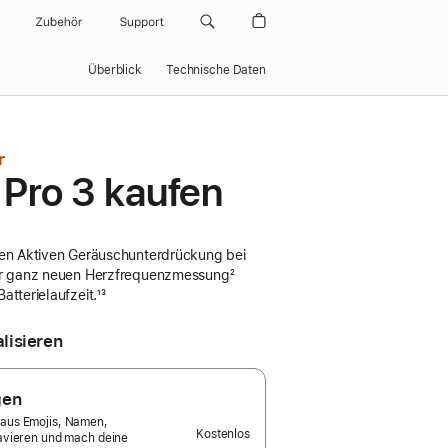
Zubehör
Support
Überblick
Technische Daten
r
 Pro 3 kaufen
ten Aktiven Geräusch­unterdrückung bei
note
er ganz neuen Herzfrequenzmessung
Fußnote
²
atterielaufzeit.
Fußnote
¹³
lisieren
gen
 aus Emojis, Namen,
Kostenlos
ravieren und mach deine