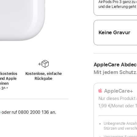
AirPods Pro 3 ganz zu d
und die Lieferung geht 
Keine Gravur
AppleCare Abde
Mit jedem Schutz
 kostenlos
Kostenlose, einfache
und Apple
Rückgabe
einen
 3
Fußnote
∆, +
AppleCare+
Nur dieses Produkt
1,99 €
/Monat
pro
oder 1
Monat
Öffnet
oder ruf 0800 2000 136 an.
in
Unbegrenzte Anzahl
eues
Stürzen und verschü
enster)