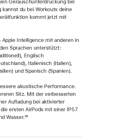
tiven Geräusch­unterdrückung bei
g kannst du bei Workouts deine
erät­funktion kommt jetzt mit
Apple Intelligence mit anderen in
nden Sprachen unterstützt:
itionell), Englisch
schland), Italienisch (Italien),
silien) und Spanisch (Spanien).
 bessere akustische Performance.
reren Sitz. Mit der verbesserten
er Aufladung bei aktivierter
 die ersten AirPods mit einer IP57
und Wasser.
Fußnote
²⁶