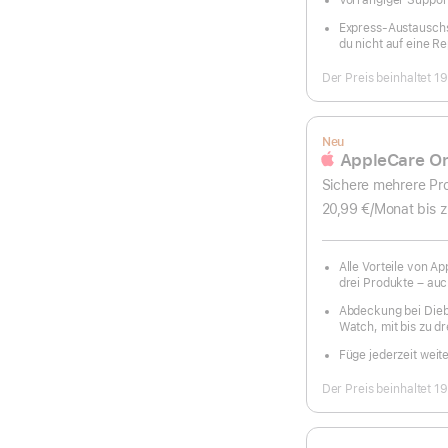
Vorrangiger Suppor
Express-Austauschse
du nicht auf eine R
Der Preis beinhaltet 1
Neu
AppleCare O
Sichere mehrere Pro
20,99 €
/Monat
pro
bis 
Mona
Alle Vorteile von A
drei Produkte – auch
Abdeckung bei Diebs
Watch, mit bis zu d
Füge jederzeit weit
Der Preis beinhaltet 1