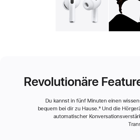
Galerie
Bild
1
Revolutionäre Featur
Du kannst in fünf Minuten einen wissen
bequem bei dir zu Hause.
Fußnote
⁹ Und die Hörgerä
automatischer Konversations­verstä
Tran