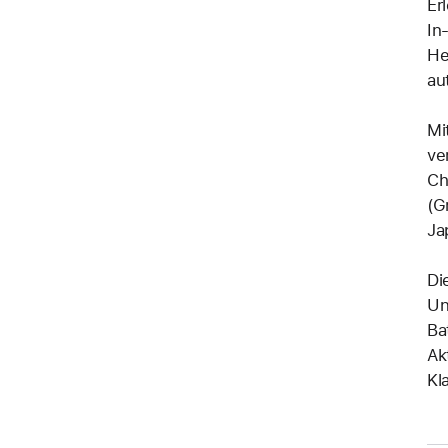
Er
In
He
au
Mi
ve
Ch
(G
Ja
Di
Un
Ba
Ak
Kl