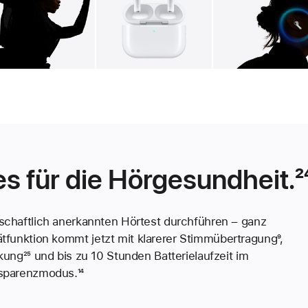
Galerie
Bild
2
Galerie
Bild
3
Ga
es für die Hörgesundheit.
²
­schaftlich anerkannten Hörtest durchführen – ganz
t­funktion kommt jetzt mit klarerer Stimmübertragung
Fußn
⁹,
rkung
Fußnote
²⁵ und bis zu 10 Stunden Batterielaufzeit im
sparenzmodus.
Fußnote
¹⁴