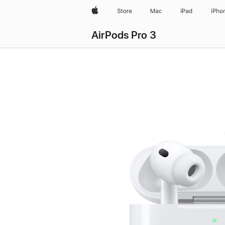
Apple
Store
Mac
iPad
iPho
AirPods Pro 3
AirPods
Pro 3
kaufen