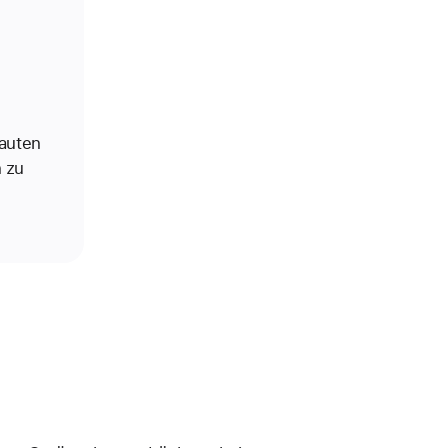
ußnote
lauten
 zu