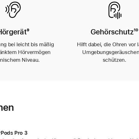
Hörgerät
Fußnote
⁹
Gehörschutz
F
¹⁰
ng bei leicht bis mäßig
Hilft dabei, die Ohren vor 
ränktem Hörvermögen
Umgebungs­geräuschen
linischem Niveau.
schützen.
nen
rPods Pro 3