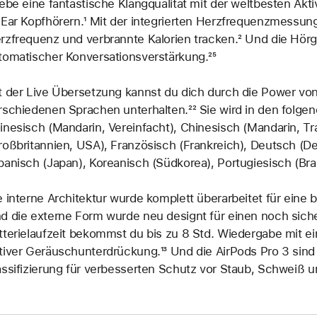
lebe eine fantastische Klang­qualität mit der weltbesten Ak
-Ear Kopfhörern.
Fußnote
¹ Mit der integrierten Herzfrequenz­messun
rzfrequenz und verbrannte Kalorien tracken.
Fußnote
² Und die Hörg
tomatischer Konversations­verstärkung.
Fußnote
²⁵
t der Live Übersetzung kannst du dich durch die Power von 
rschiedenen Sprachen unterhalten.
Fußnote
²² Sie wird in den folge
inesisch (Mandarin, Vereinfacht), Chinesisch (Mandarin, Trad
roßbritannien, USA), Französisch (Frankreich), Deutsch (Deut
panisch (Japan), Koreanisch (Südkorea), Portugiesisch (Bra
e interne Architektur wurde komplett überarbeitet für eine
d die externe Form wurde neu designt für einen noch siche
tterielaufzeit bekommst du bis zu 8 Std. Wiedergabe mit ein
tiver Geräusch­unter­drückung.
Fußnote
¹³ Und die AirPods Pro 3 sind
assifizierung für verbesserten Schutz vor Staub, Schweiß 