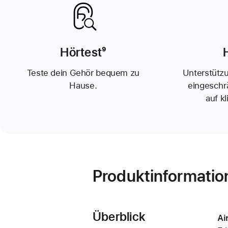
Hörtest
Fußnote
⁹
Teste dein Gehör bequem zu
Unterstützu
Hause.
eingesch
auf k
Produktinformatio
Überblick
Ai