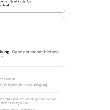
einen. Es ist kostenlos
schnell.
ckung.
Ganz entspannt bleiben.
.
*^
 absichern
9,99 €
/Jahr
Pro
bis zur Kündigung
Jahr
 von Reparaturen bei Missgeschicken wie
tteten Flüssigkeiten