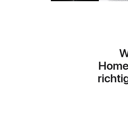
W
HomeP
richti
Weitere
Infos
zum
HomePod mini