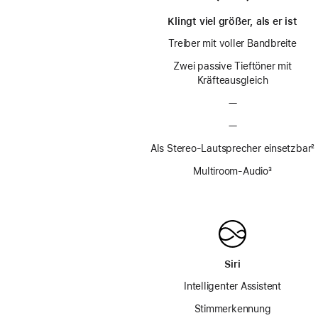
Klingt viel größer, als er ist
Treiber mit voller Bandbreite
Zwei passive Tieftöner mit
Kräfteausgleich
—
—
Als Stereo-Lautsprecher einsetzbar
F
²
Multiroom-Audio
Fußnote
³
Siri
Intelligenter Assistent
Stimmerkennung