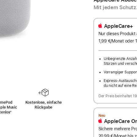
Mit jedem Schutz
AppleCare+
Nur dieses Produkt
1,99 €
/Monat
pro
oder 1
Monat
Unbegrenzte Anzahl
Stürzen und verschü
Vorrangiger Suppor
Express-Austauschse
du nicht auf eine R
Der Preis beinhaltet 1
omePod
Kostenlose, einfache
ple Music
Rückgabe
tenlos
Fußnote
⁺
Neu
AppleCare O
Sichere mehrere Pro
20,99 €
/Monat
pro
bis 