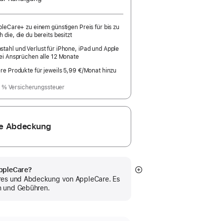
t
ppleCare+ zu einem günstigen Preis für bis zu
 die, die du bereits besitzt
tahl und Verlust für iPhone, iPad und Apple
rei Ansprüchen alle 12 Monate
ere Produkte für jeweils 5,99 €
/Monat hinzu
pro
Monat
9 % Versicherungssteuer
re Abdeckung
AppleCare?
Mehr
res und Abdeckung von AppleCare. Es
anzeigen
n und Gebühren.