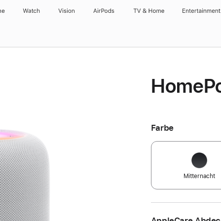
ne
Watch
Vision
AirPods
TV & Home
Entertainment
HomePo
Farbe
Mitternacht
AppleCare Abde