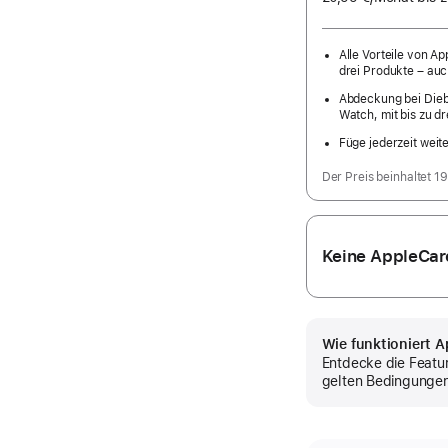
Mona
Alle Vorteile von A
drei Produkte – auch
Abdeckung bei Diebs
Watch, mit bis zu d
Füge jederzeit weit
Der Preis beinhaltet 1
Keine AppleCa
Wie funktioniert 
Entdecke die Featu
gelten Bedingunge