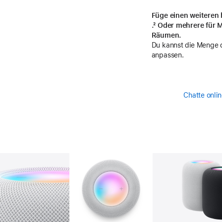
Füge einen weiteren 
Fußnote
.² Oder mehrere für
Räumen.
Du kannst die Menge d
anpassen.
Chatte onlin
Galerie
Bild
2
Galerie
Bild
3
Ga