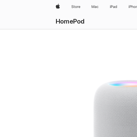
Apple
Store
Mac
iPad
iPho
HomePod
HomePod
kaufen