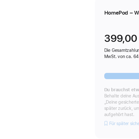
HomePod – W
399,00
Die Gesamtzahlun
MwSt. von ca. 64
Du brauchst etw
Behalte deine Aus
„Deine gesicherte
später zurück, u
aufgehört hast.
Für später sich