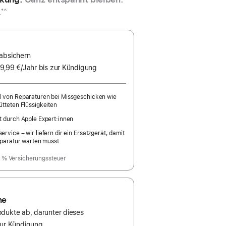
.
*^
 absichern
9,99 €
/Jahr
Pro
bis zur Kündigung
Jahr
 von Reparaturen bei Missgeschicken wie
tteten Flüssigkeiten
t durch Apple Expert:innen
rvice – wir liefern dir ein Ersatzgerät, damit
eparatur warten musst
9 % Versicherungssteuer
ne
dukte ab, darunter dieses
zur Kündigung