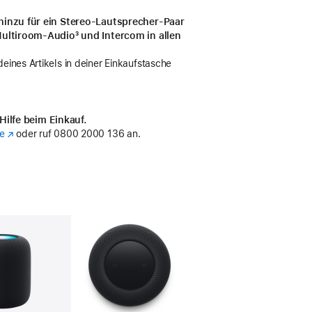
hinzu für ein Stereo-Lautsprecher-Paar
 Multiroom-Audio
Fußnote
³ und Intercom in allen
eines Artikels in deiner Einkaufstasche
Hilfe beim Einkauf.
e
(Öffnet
oder ruf
0800 2000 136 an.
ein
neues
Fenster)
lerie
Bild
4
Galerie
Bild
5