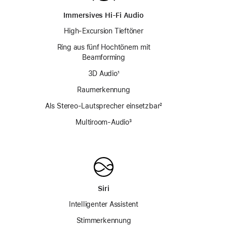
Immersives Hi-Fi Audio
High-Excursion Tieftöner
Ring aus fünf Hochtönern mit
Beamforming
3D Audio
Fußnote
¹
Raumerkennung
ußnote
Als Stereo-Lautsprecher einsetzbar
Fußnote
²
Multiroom-Audio
Fußnote
³
Siri
Intelligenter Assistent
Stimmerkennung