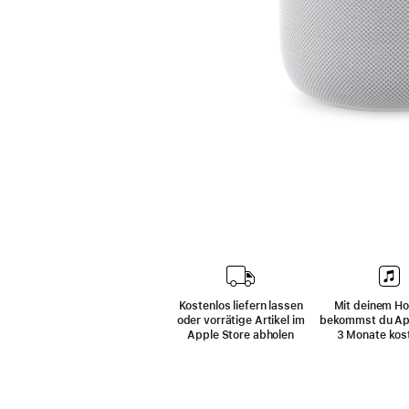
Kostenlos liefern lassen
Mit deinem H
oder vorrätige Artikel im
bekommst du Ap
Apple Store abholen
3 Monate kos