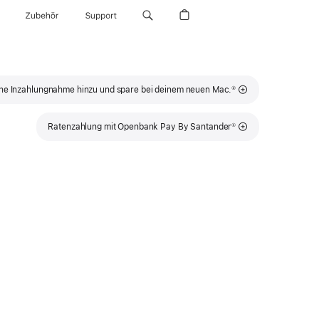
Zubehör
Support
Fußnote
ne Inzahlungnahme hinzu und spare bei deinem neuen Mac.
②
Fußnote
Ratenzahlung mit Openbank Pay By Santander
①