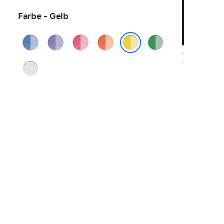
Farbe - Gelb
Blau
Violett
Pink
Orange
Grün
Gelb
Silber