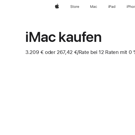
Apple
Store
Mac
iPad
iPho
iMac kaufen
3.209 € oder 267,42 €
/Rate
pro
bei 12 Raten mit 0 %
Fußnote
Rate