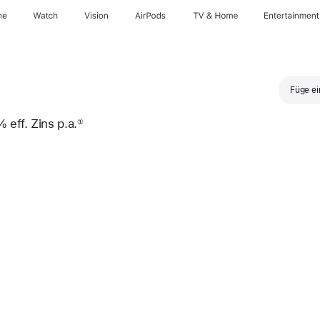
ne
Watch
Vision
AirPods
TV & Home
Entertainment
Füge ei
 eff. Zins p.a.
①