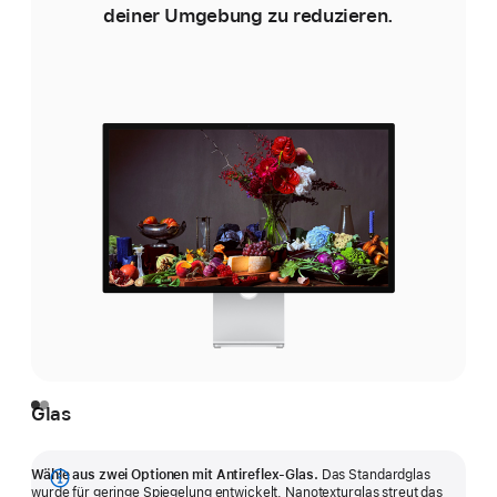
deiner Umgebung zu reduzieren.
Glas
Wähle aus zwei Optionen mit Antireflex-Glas.
Das Standardglas
Mehr
wurde für geringe Spiegelung entwickelt. Nanotexturglas streut das