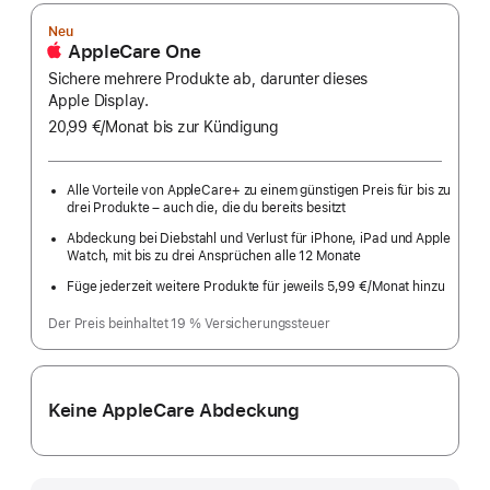
Neu
AppleCare One
Sichere mehrere Produkte ab, darunter dieses
Apple Display.
20,99 €
/Monat
pro
bis zur Kündigung
Monat
Alle Vorteile von AppleCare+ zu einem günstigen Preis für bis zu
drei Produkte – auch die, die du bereits besitzt
Abdeckung bei Diebstahl und Verlust für iPhone, iPad und Apple
Watch, mit bis zu drei Ansprüchen alle 12 Monate
Füge jederzeit weitere Produkte für jeweils 5,99 €
/Monat hinzu
pro
Monat
Der Preis beinhaltet 19 % Versicherungssteuer
Keine AppleCare Abdeckung