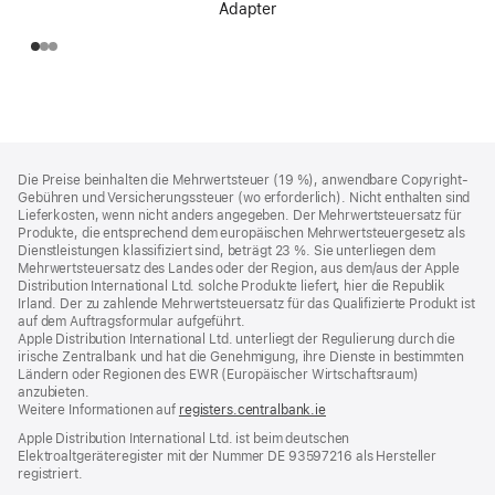
Adapter
Footer
Fußnoten
Die Preise beinhalten die Mehrwertsteuer (19 %), anwendbare Copyright-
Gebühren und Versicherungssteuer (wo erforderlich). Nicht enthalten sind
Lieferkosten, wenn nicht anders angegeben. Der Mehrwertsteuersatz für
Produkte, die entsprechend dem europäischen Mehrwertsteuergesetz als
Dienstleistungen klassifiziert sind, beträgt 23 %. Sie unterliegen dem
Mehrwertsteuersatz des Landes oder der Region, aus dem/aus der Apple
Distribution International Ltd. solche Produkte liefert, hier die Republik
Irland. Der zu zahlende Mehrwertsteuersatz für das Qualifizierte Produkt ist
auf dem Auftragsformular aufgeführt.
Apple Distribution International Ltd. unterliegt der Regulierung durch die
irische Zentralbank und hat die Genehmigung, ihre Dienste in bestimmten
Ländern oder Regionen des EWR (Europäischer Wirtschaftsraum)
anzubieten.
Weitere Informationen auf
registers.centralbank.ie
Apple Distribution International Ltd. ist beim deutschen
Elektroaltgeräteregister mit der Nummer DE 93597216 als Hersteller
registriert.