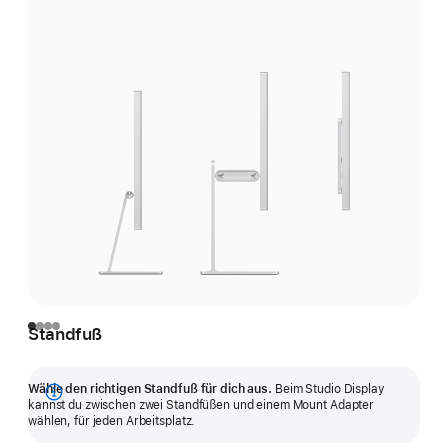
Standfuß
Wähle den richtigen Standfuß für dich aus.
Beim Studio Display
Mehr
kannst du zwischen zwei Stand­füßen und einem Mount Adapter
wählen, für jeden Arbeitsplatz.
anzeigen