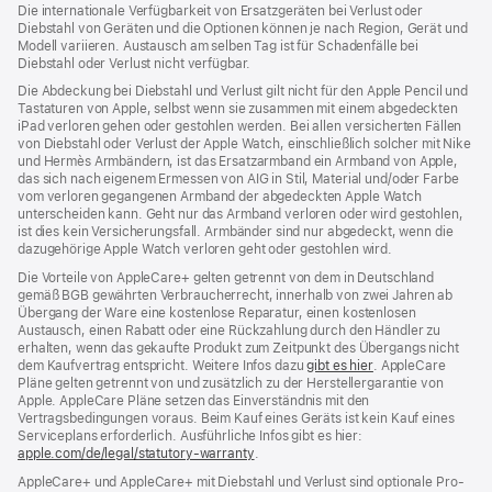
ein
Die internationale Verfügbarkeit von Ersatzgeräten bei Verlust oder
neues
Diebstahl von Geräten und die Optionen können je nach Region, Gerät und
Fenster)
Modell variieren. Austausch am selben Tag ist für Schadenfälle bei
Diebstahl oder Verlust nicht verfügbar.
Die Abdeckung bei Diebstahl und Verlust gilt nicht für den Apple Pencil und
Tastaturen von Apple, selbst wenn sie zusammen mit einem abgedeckten
iPad verloren gehen oder gestohlen werden. Bei allen versicherten Fällen
von Diebstahl oder Verlust der Apple Watch, einschließlich solcher mit Nike
und Hermès Armbändern, ist das Ersatzarmband ein Armband von Apple,
das sich nach eigenem Ermessen von AIG in Stil, Material und/oder Farbe
vom verloren gegangenen Armband der abgedeckten Apple Watch
unterscheiden kann. Geht nur das Armband verloren oder wird gestohlen,
ist dies kein Versicherungsfall. Armbänder sind nur abgedeckt, wenn die
dazugehörige Apple Watch verloren geht oder gestohlen wird.
Die Vorteile von AppleCare+ gelten getrennt von dem in Deutschland
gemäß BGB gewährten Verbraucher­recht, inner­halb von zwei Jahren ab
Übergang der Ware eine kosten­lose Reparatur, einen kosten­losen
Austausch, einen Rabatt oder eine Rück­zahlung durch den Händler zu
erhalten, wenn das gekaufte Produkt zum Zeit­punkt des Übergangs nicht
dem Kauf­vertrag ent­spricht. Weitere Infos dazu
gibt es hier
(Öffnet
. AppleCare
Pläne gelten getrennt von und zu­sätz­lich zu der Hersteller­garantie von
ein
Apple. AppleCare Pläne setzen das Einverständnis mit den
neues
Vertragsbedingungen voraus. Beim Kauf eines Geräts ist kein Kauf eines
Fenster)
Serviceplans erfor­der­lich. Ausführliche Infos gibt es hier:
apple.com/de/legal/statutory-warranty
(Öffnet
.
ein
AppleCare+ und AppleCare+ mit Dieb­stahl und Verlust sind optionale Pro­
neues