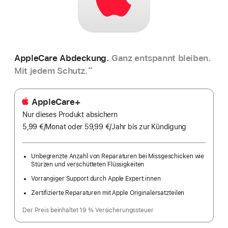
AppleCare Abdeckung.
Ganz entspannt bleiben.
Mit jedem Schutz.
**
AppleCare+
Nur dieses Produkt absichern
5,99 €
/Monat
pro
oder 59,99 €
/Jahr
Pro
bis zur Kündigung
Monat
Jahr
Unbegrenzte Anzahl von Reparaturen bei Missgeschicken wie
Stürzen und verschütteten Flüssigkeiten
Vorrangiger Support durch Apple Expert:innen
Zertifizierte Reparaturen mit Apple Originalersatzteilen
Der Preis beinhaltet 19 % Versicherungssteuer