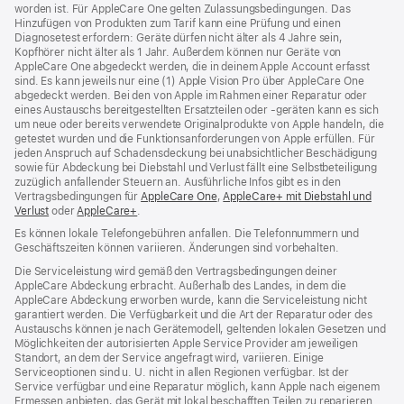
worden ist. Für AppleCare One gelten Zulassungsbedingungen. Das
Hinzufügen von Produkten zum Tarif kann eine Prüfung und einen
Diagnosetest erfordern: Geräte dürfen nicht älter als 4 Jahre sein,
Kopfhörer nicht älter als 1 Jahr. Außerdem können nur Geräte von
AppleCare One abgedeckt werden, die in deinem Apple Account erfasst
sind. Es kann jeweils nur eine (1) Apple Vision Pro über AppleCare One
abgedeckt werden. Bei den von Apple im Rahmen einer Reparatur oder
eines Austauschs bereitgestellten Ersatzteilen oder ‑geräten kann es sich
um neue oder bereits verwendete Originalprodukte von Apple handeln, die
getestet wurden und die Funktions­anforderungen von Apple erfüllen. Für
jeden Anspruch auf Schadensdeckung bei unabsichtlicher Beschädigung
sowie für Abdeckung bei Diebstahl und Verlust fällt eine Selbstbeteiligung
zuzüglich anfallender Steuern an. Ausführliche Infos gibt es in den
Vertragsbedingungen für
AppleCare One
${translate.store.a11y.opens_new_w
,
AppleCare+ mit Diebstahl und
Verlust
${translate.store.a11y.opens_new_window}
oder
AppleCare+
${translate.store.a11y.opens_new_window}
.
Es können lokale Telefongebühren anfallen. Die Telefonnummern und
Geschäftszeiten können variieren. Änderungen sind vorbehalten.
Die Serviceleistung wird gemäß den Vertragsbedingungen deiner
AppleCare Abdeckung erbracht. Außerhalb des Landes, in dem die
AppleCare Abdeckung erworben wurde, kann die Serviceleistung nicht
garantiert werden. Die Verfügbarkeit und die Art der Reparatur oder des
Austauschs können je nach Gerätemodell, geltenden lokalen Gesetzen und
Möglichkeiten der autorisierten Apple Service Provider am jeweiligen
Standort, an dem der Service angefragt wird, variieren. Einige
Serviceoptionen sind u. U. nicht in allen Regionen verfügbar. Ist der
Service verfügbar und eine Reparatur möglich, kann Apple nach eigenem
Ermessen anbieten, das Gerät mit lokal beschafften Teilen zu reparieren