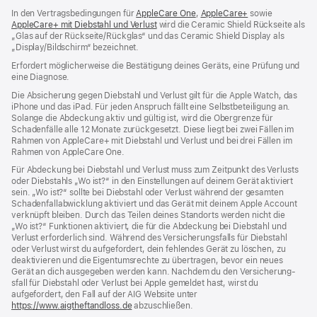
In den Vertragsbedingungen für
AppleCare One
${translate.store.a11y.opens
,
AppleCare+
${translate.stor
sowie
AppleCare+ mit Diebstahl und Verlust
${translate.store.a11y.opens_new_wind
wird die Ceramic Shield Rückseite als
„Glas auf der Rückseite/Rückglas“ und das Ceramic Shield Display als
„Display/Bildschirm“ bezeichnet.
Erfordert möglicherweise die Bestätigung deines Geräts, eine Prüfung und
eine Diagnose.
Die Absicherung gegen Diebstahl und Verlust gilt für die Apple Watch, das
iPhone und das iPad. Für jeden Anspruch fällt eine Selbstbeteiligung an.
Solange die Abdeckung aktiv und gültig ist, wird die Obergrenze für
Schadenfälle alle 12 Monate zurückgesetzt. Diese liegt bei zwei Fällen im
Rahmen von AppleCare+ mit Diebstahl und Verlust und bei drei Fällen im
Rahmen von AppleCare One.
Für Abdeckung bei Diebstahl und Verlust muss zum Zeit­punkt des Verlusts
oder Dieb­stahls „Wo ist?“ in den Einstellungen auf deinem Gerät aktiviert
sein. „Wo ist?“ sollte bei Diebstahl oder Verlust während der gesamten
Schadenfallabwicklung aktiviert und das Gerät mit deinem Apple Account
verknüpft bleiben. Durch das Teilen deines Standorts werden nicht die
„Wo ist?“ Funktionen aktiviert, die für die Abdeckung bei Diebstahl und
Verlust erforderlich sind. Während des Versicherungs­falls für Diebstahl
oder Verlust wirst du aufgefordert, dein fehlendes Gerät zu löschen, zu
deaktivieren und die Eigentums­rechte zu übertragen, bevor ein neues
Gerät an dich ausgegeben werden kann. Nachdem du den Versicherung­
sfall für Diebstahl oder Verlust bei Apple gemeldet hast, wirst du
aufgefordert, den Fall auf der AIG Website unter
https://www.aigtheftandloss.de
(Öffnet
abzuschließen.