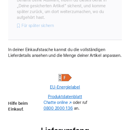
„Deine gesicherten Artikel“ sicherst, und komme
später zurück, um dort weiterzumachen, wo du
aufgehört hast.
Für später sichern
In deiner Einkaufstasche kannst du die vollständigen
Lieferdetails ansehen und die Menge deiner Artikel anpassen.
EU-Energielabel
Produktdatenblatt
(Opens
Chatte online
(Öffnet
oder ruf
in
Hilfe beim
0800 2000 136
ein
an.
a
Einkauf.
neues
new
Fenster)
window)