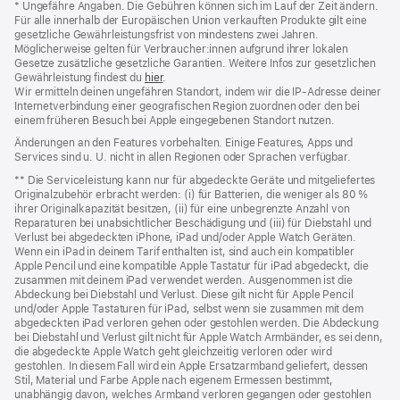
* Ungefähre Angaben. Die Gebühren können sich im Lauf der Zeit ändern.
Für alle innerhalb der Europäischen Union verkauften Produkte gilt eine
gesetzliche Gewährleistungsfrist von mindestens zwei Jahren.
Möglicherweise gelten für Verbraucher:innen aufgrund ihrer lokalen
Gesetze zusätzliche gesetzliche Garantien. Weitere Infos zur gesetzlichen
Gewährleistung findest du
hier
.
Wir ermitteln deinen ungefähren Standort, indem wir die IP‑Adresse deiner
Internetverbindung einer geografischen Region zuordnen oder den bei
einem früheren Besuch bei Apple eingegebenen Standort nutzen.
Änderungen an den Features vorbehalten. Einige Features, Apps und
Services sind u. U. nicht in allen Regionen oder Sprachen verfügbar.
** Die Serviceleistung kann nur für abgedeckte Geräte und mitgeliefertes
Originalzubehör erbracht werden: (i) für Batterien, die weniger als 80 %
ihrer Originalkapazität besitzen, (ii) für eine unbegrenzte Anzahl von
Reparaturen bei unabsichtlicher Beschädigung und (iii) für Diebstahl und
Verlust bei abgedeckten iPhone, iPad und/oder Apple Watch Geräten.
Wenn ein iPad in deinem Tarif enthalten ist, sind auch ein kompatibler
Apple Pencil und eine kompatible Apple Tastatur für iPad abgedeckt, die
zusammen mit deinem iPad verwendet werden. Ausgenommen ist die
Abdeckung bei Diebstahl und Verlust. Diese gilt nicht für Apple Pencil
und/oder Apple Tastaturen für iPad, selbst wenn sie zusammen mit dem
abgedeckten iPad verloren gehen oder gestohlen werden. Die Abdeckung
bei Diebstahl und Verlust gilt nicht für Apple Watch Armbänder, es sei denn,
die abgedeckte Apple Watch geht gleichzeitig verloren oder wird
gestohlen. In diesem Fall wird ein Apple Ersatzarmband geliefert, dessen
Stil, Material und Farbe Apple nach eigenem Ermessen bestimmt,
unabhängig davon, welches Armband verloren gegangen oder gestohlen