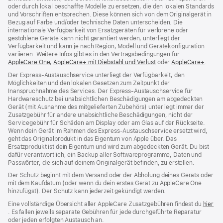
oder durch lokal beschaffte Modelle zu ersetzen, die den lokalen Standards
und Vorschriften entsprechen. Diese können sich von dem Originalgerät in
Bezug auf Farbe und/oder technische Daten unterscheiden. Die
internationale Verfügbarkeit von Ersatzgeräten für verlorene oder
gestohlene Geräte kann nicht garantiert werden, unterliegt der
Verfügbarkeit und kann je nach Region, Modell und Gerätekonfiguration
variieren. Weitere Infos gibt es in den Vertragsbedingungen für
AppleCare One
${translate.store.a11y.opens_new_window}
,
AppleCare+ mit Diebstahl und Verlust
${translate.store.a11y
oder
AppleCare+
${tran
.
Der Express-Austauschservice unterliegt der Verfügbarkeit, den
Möglichkeiten und den lokalen Gesetzen zum Zeitpunkt der
Inanspruchnahme des Services. Der Express-Austauschservice für
Hardwareschutz bei unabsichtlichen Beschädigungen am abgedeckten
Gerät (mit Ausnahme des mitgelieferten Zubehörs) unterliegt immer der
Zusatzgebühr für andere unabsichtliche Beschädigungen, nicht der
Servicegebühr für Schäden am Display oder am Glas auf der Rückseite.
Wenn dein Gerät im Rahmen des Express-Austauschservice ersetzt wird,
geht das Originalprodukt in das Eigentum von Apple über. Das
Ersatzprodukt ist dein Eigentum und wird zum abgedeckten Gerät. Du bist
dafür verantwortlich, ein Backup aller Softwareprogramme, Daten und
Passwörter, die sich auf deinem Originalgerät befinden, zu erstellen.
Der Schutz beginnt mit dem Versand oder der Abholung deines Geräts oder
mit dem Kaufdatum (oder wenn du dein erstes Gerät zu AppleCare One
hinzufügst). Der Schutz kann jederzeit gekündigt werden.
Eine vollständige Übersicht aller AppleCare Zusatzgebühren findest du
hier
${translate.store.a11y.opens_new_window}
. Es fallen jeweils separate Gebühren für jede durchgeführte Reparatur
oder jeden erfolgten Austausch an.