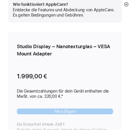
Wie funktioniert AppleCare?
M
Entdecke die Features und Abdeckung von AppleCare.
a
Es gelten Bedingungen und Gebühren.
Studio Display – Nanotexturglas – VESA
Mount Adapter
1.999,00 €
Die Gesamtzahlungen für dein Gerät enthalten die
MwSt. von ca. 320,00 €.*
Hinzufügen
Du brauchst etwas Zeit?
Behalte deine Auswahl, indem du dieses Gerät in