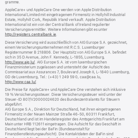
gramme.
Fenster)
AppleCare+ und AppleCare One werden von Apple Distribution
International Limited mit eingetragenem Firmensitz in Hollyhill Industrial
Estate, Hollyhill Cork, Republik Irland verkauft. Apple Distribution
International ist ein von der Central Bank of Ireland regulierter
Versicherungsvermittler. Weitere Informationen gibt es unter
http://registers.centralbank.ie
(Öffnet
.
ein
Diese Versicherung wird ausschließlich von AIG Europe S.A. gezeichnet,
neues
einem Versicherungsunternehmen mit R.C.S. Luxemburger
Fenster)
Registernummer B 218806. Der Hauptsitz von AIG Europe S.A. befindet
sich in 35 D Avenue, John F. Kennedy, L‑1855, Luxemburg,
http://www.aig.lu/
(Öffnet
. AIG Europe S.A. ist vom luxemburgischen
Finanzministerium zugelassen und untersteht der Aufsicht des
ein
Commissariat aux Assurances 7, Boulevard Joseph II, L‑1840 Luxemburg,
neues
GD de Luxembourg, Tel.: (+43) 1 249 59 0, caa@caa.lu,
Fenster)
http://www.caa.lu/
(Öffnet
.
ein
Die Preise für AppleCare+ und AppleCare One verstehen sich inklusive
neues
19 % Versicherungssteuer. Diese Versicherungssteuer wird unter der
Fenster)
Steuer‑ID 807/V20000024620 des Bundeszentralamts für Steuern
abgeführt.
AIG Europe S.A., Direktion für Deutschland, hat ihren eingetragenen
Firmensitz in der Neuen Mainzer Straße 46‑50, 60311 Frankfurt,
Deutschland und ist im Handelsregister des Amtsgerichts Frankfurt am
Main unter HRB 112611 eingetragen. Die Aufsicht für das Geschäft in
Deutschland liegt bei der BaFin (Bundesanstalt für
Finanzdienstleistungsaufsicht). Die Kontaktdaten der BaFin sind