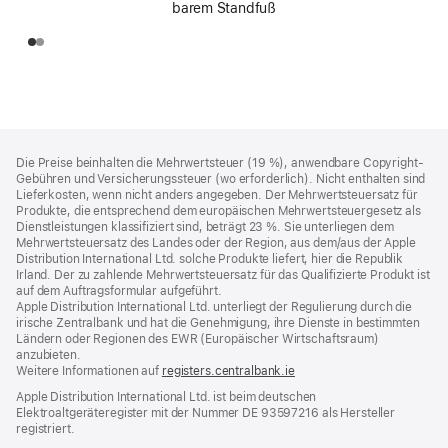
barem Standfuß
Footer
Fußnoten
Die Preise beinhalten die Mehrwertsteuer (19 %), anwendbare Copyright-
Gebühren und Versicherungssteuer (wo erforderlich). Nicht enthalten sind
Lieferkosten, wenn nicht anders angegeben. Der Mehrwertsteuersatz für
Produkte, die entsprechend dem europäischen Mehrwertsteuergesetz als
Dienstleistungen klassifiziert sind, beträgt 23 %. Sie unterliegen dem
Mehrwertsteuersatz des Landes oder der Region, aus dem/aus der Apple
Distribution International Ltd. solche Produkte liefert, hier die Republik
Irland. Der zu zahlende Mehrwertsteuersatz für das Qualifizierte Produkt ist
auf dem Auftragsformular aufgeführt.
Apple Distribution International Ltd. unterliegt der Regulierung durch die
irische Zentralbank und hat die Genehmigung, ihre Dienste in bestimmten
Ländern oder Regionen des EWR (Europäischer Wirtschaftsraum)
anzubieten.
Weitere Informationen auf
registers.centralbank.ie
Apple Distribution International Ltd. ist beim deutschen
Elektroaltgeräteregister mit der Nummer DE 93597216 als Hersteller
registriert.