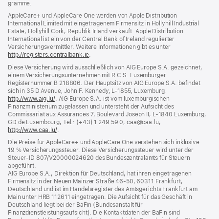
gramme.
Fenster)
AppleCare+ und AppleCare One werden von Apple Distribution
International Limited mit eingetragenem Firmensitz in Hollyhill Industrial
Estate, Hollyhill Cork, Republik Irland verkauft. Apple Distribution
International ist ein von der Central Bank of Ireland regulierter
Versicherungsvermittler. Weitere Informationen gibt es unter
http://registers.centralbank.ie
(Öffnet
.
ein
Diese Versicherung wird ausschließlich von AIG Europe S.A. gezeichnet,
neues
einem Versicherungsunternehmen mit R.C.S. Luxemburger
Fenster)
Registernummer B 218806. Der Hauptsitz von AIG Europe S.A. befindet
sich in 35 D Avenue, John F. Kennedy, L‑1855, Luxemburg,
http://www.aig.lu/
(Öffnet
. AIG Europe S.A. ist vom luxemburgischen
Finanzministerium zugelassen und untersteht der Aufsicht des
ein
Commissariat aux Assurances 7, Boulevard Joseph II, L‑1840 Luxemburg,
neues
GD de Luxembourg, Tel.: (+43) 1 249 59 0, caa@caa.lu,
Fenster)
http://www.caa.lu/
(Öffnet
.
ein
Die Preise für AppleCare+ und AppleCare One verstehen sich inklusive
neues
19 % Versicherungssteuer. Diese Versicherungssteuer wird unter der
Fenster)
Steuer‑ID 807/V20000024620 des Bundeszentralamts für Steuern
abgeführt.
AIG Europe S.A., Direktion für Deutschland, hat ihren eingetragenen
Firmensitz in der Neuen Mainzer Straße 46‑50, 60311 Frankfurt,
Deutschland und ist im Handelsregister des Amtsgerichts Frankfurt am
Main unter HRB 112611 eingetragen. Die Aufsicht für das Geschäft in
Deutschland liegt bei der BaFin (Bundesanstalt für
Finanzdienstleistungsaufsicht). Die Kontaktdaten der BaFin sind