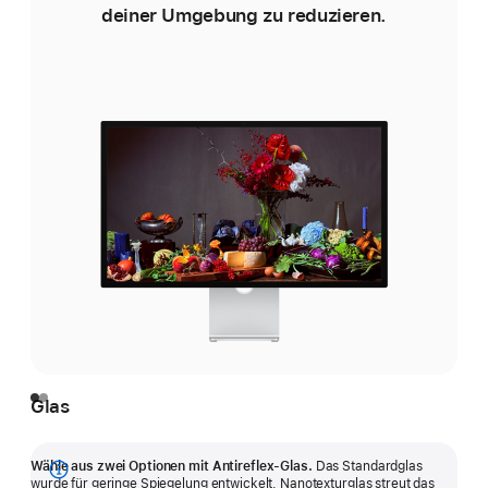
deiner Umgebung zu reduzieren.
Glas
Wähle aus zwei Optionen mit Antireflex-Glas.
Das Standardglas
Mehr
wurde für geringe Spiegelung entwickelt. Nanotexturglas streut das