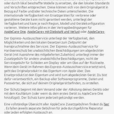
oder durch lokal beschaffte Modelle zu ersetzen, die den lokalen Standards
und Vorschriften entsprechen. Diese können sich von dem Originalgerät in
Bezug auf Farbe und/oder technische Daten unterscheiden. Die
internationale Verfügbarkeit von Ersatzgeräten für verlorene oder
gestohlene Geräte kann nicht garantiert werden, unterliegt der
Verfügbarkeit und kann je nach Region, Modell und Gerätekonfiguration
variieren. Weitere Infos gibt es in den Vertragsbedingungen für
AppleCare One
${translate.store.a11y.opens_new_window}
,
AppleCare+ mit Diebstahl und Verlust
${translate.store.a11y
oder
AppleCare+
${tran
.
Der Express-Austauschservice unterliegt der Verfügbarkeit, den
Möglichkeiten und den lokalen Gesetzen zum Zeitpunkt der
Inanspruchnahme des Services. Der Express-Austauschservice für
Hardwareschutz bei unabsichtlichen Beschädigungen am abgedeckten
Gerät (mit Ausnahme des mitgelieferten Zubehörs) unterliegt immer der
Zusatzgebühr für andere unabsichtliche Beschädigungen, nicht der
Servicegebühr für Schäden am Display oder am Glas auf der Rückseite.
Wenn dein Gerät im Rahmen des Express-Austauschservice ersetzt wird,
geht das Originalprodukt in das Eigentum von Apple über. Das
Ersatzprodukt ist dein Eigentum und wird zum abgedeckten Gerät. Du bist
dafür verantwortlich, ein Backup aller Softwareprogramme, Daten und
Passwörter, die sich auf deinem Originalgerät befinden, zu erstellen.
Der Schutz beginnt mit dem Versand oder der Abholung deines Geräts oder
mit dem Kaufdatum (oder wenn du dein erstes Gerät zu AppleCare One
hinzufügst). Der Schutz kann jederzeit gekündigt werden.
Eine vollständige Übersicht aller AppleCare Zusatzgebühren findest du
hier
${translate.store.a11y.opens_new_window}
. Es fallen jeweils separate Gebühren für jede durchgeführte Reparatur
oder jeden erfolgten Austausch an.