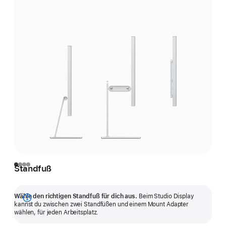
Standfuß
Wähle den richtigen Standfuß für dich aus.
Beim Studio Display
Mehr
kannst du zwischen zwei Stand­füßen und einem Mount Adapter
wählen, für jeden Arbeitsplatz.
anzeigen