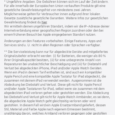
* Ungefähre Angaben. Die Gebühren können sich im Lauf der Zeit ändern.
Für alle innerhalb der Europäischen Union verkauften Produkte gilt eine
gesetzliche Gewährleistungsfrist von mindestens zwei Jahren.
Möglicherweise gelten für Verbraucher:innen aufgrund ihrer lokalen
Gesetze zusätzliche gesetzliche Garantien. Weitere Infos zur gesetzlichen
Gewährleistung findest du
hier
.
Wir ermitteln deinen ungefähren Standort, indem wir die IP‑Adresse deiner
Internetverbindung einer geografischen Region zuordnen oder den bei
einem früheren Besuch bei Apple eingegebenen Standort nutzen.
Änderungen an den Features vorbehalten. Einige Features, Apps und
Services sind u. U. nicht in allen Regionen oder Sprachen verfügbar.
** Die Serviceleistung kann nur für abgedeckte Geräte und mitgeliefertes
Originalzubehör erbracht werden: (i) für Batterien, die weniger als 80 %
ihrer Originalkapazität besitzen, (ii) für eine unbegrenzte Anzahl von
Reparaturen bei unabsichtlicher Beschädigung und (iii) für Diebstahl und
Verlust bei abgedeckten iPhone, iPad und/oder Apple Watch Geräten.
Wenn ein iPad in deinem Tarif enthalten ist, sind auch ein kompatibler
Apple Pencil und eine kompatible Apple Tastatur für iPad abgedeckt, die
zusammen mit deinem iPad verwendet werden. Ausgenommen ist die
Abdeckung bei Diebstahl und Verlust. Diese gilt nicht für Apple Pencil
und/oder Apple Tastaturen für iPad, selbst wenn sie zusammen mit dem
abgedeckten iPad verloren gehen oder gestohlen werden. Die Abdeckung
bei Diebstahl und Verlust gilt nicht für Apple Watch Armbänder, es sei denn,
die abgedeckte Apple Watch geht gleichzeitig verloren oder wird
gestohlen. In diesem Fall wird ein Apple Ersatzarmband geliefert, dessen
Stil, Material und Farbe Apple nach eigenem Ermessen bestimmt,
unabhängig davon, welches Armband verloren gegangen oder gestohlen