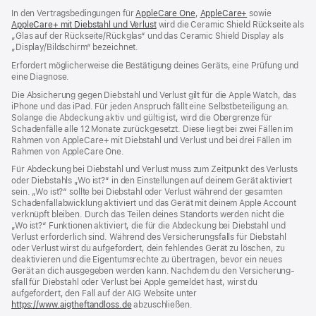
In den Vertragsbedingungen für
AppleCare One
${translate.store.a11y.opens
,
AppleCare+
${translate.stor
sowie
AppleCare+ mit Diebstahl und Verlust
${translate.store.a11y.opens_new_wind
wird die Ceramic Shield Rückseite als
„Glas auf der Rückseite/Rückglas“ und das Ceramic Shield Display als
„Display/Bildschirm“ bezeichnet.
Erfordert möglicherweise die Bestätigung deines Geräts, eine Prüfung und
eine Diagnose.
Die Absicherung gegen Diebstahl und Verlust gilt für die Apple Watch, das
iPhone und das iPad. Für jeden Anspruch fällt eine Selbstbeteiligung an.
Solange die Abdeckung aktiv und gültig ist, wird die Obergrenze für
Schadenfälle alle 12 Monate zurückgesetzt. Diese liegt bei zwei Fällen im
Rahmen von AppleCare+ mit Diebstahl und Verlust und bei drei Fällen im
Rahmen von AppleCare One.
Für Abdeckung bei Diebstahl und Verlust muss zum Zeit­punkt des Verlusts
oder Dieb­stahls „Wo ist?“ in den Einstellungen auf deinem Gerät aktiviert
sein. „Wo ist?“ sollte bei Diebstahl oder Verlust während der gesamten
Schadenfallabwicklung aktiviert und das Gerät mit deinem Apple Account
verknüpft bleiben. Durch das Teilen deines Standorts werden nicht die
„Wo ist?“ Funktionen aktiviert, die für die Abdeckung bei Diebstahl und
Verlust erforderlich sind. Während des Versicherungs­falls für Diebstahl
oder Verlust wirst du aufgefordert, dein fehlendes Gerät zu löschen, zu
deaktivieren und die Eigentums­rechte zu übertragen, bevor ein neues
Gerät an dich ausgegeben werden kann. Nachdem du den Versicherung­
sfall für Diebstahl oder Verlust bei Apple gemeldet hast, wirst du
aufgefordert, den Fall auf der AIG Website unter
https://www.aigtheftandloss.de
(Öffnet
abzuschließen.