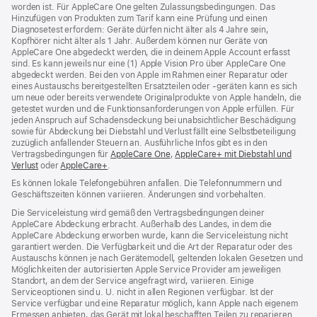
worden ist. Für AppleCare One gelten Zulassungsbedingungen. Das
Hinzufügen von Produkten zum Tarif kann eine Prüfung und einen
Diagnosetest erfordern: Geräte dürfen nicht älter als 4 Jahre sein,
Kopfhörer nicht älter als 1 Jahr. Außerdem können nur Geräte von
AppleCare One abgedeckt werden, die in deinem Apple Account erfasst
sind. Es kann jeweils nur eine (1) Apple Vision Pro über AppleCare One
abgedeckt werden. Bei den von Apple im Rahmen einer Reparatur oder
eines Austauschs bereitgestellten Ersatzteilen oder ‑geräten kann es sich
um neue oder bereits verwendete Originalprodukte von Apple handeln, die
getestet wurden und die Funktions­anforderungen von Apple erfüllen. Für
jeden Anspruch auf Schadensdeckung bei unabsichtlicher Beschädigung
sowie für Abdeckung bei Diebstahl und Verlust fällt eine Selbstbeteiligung
zuzüglich anfallender Steuern an. Ausführliche Infos gibt es in den
Vertragsbedingungen für
AppleCare One
${translate.store.a11y.opens_new_w
,
AppleCare+ mit Diebstahl und
Verlust
${translate.store.a11y.opens_new_window}
oder
AppleCare+
${translate.store.a11y.opens_new_window}
.
Es können lokale Telefongebühren anfallen. Die Telefonnummern und
Geschäftszeiten können variieren. Änderungen sind vorbehalten.
Die Serviceleistung wird gemäß den Vertragsbedingungen deiner
AppleCare Abdeckung erbracht. Außerhalb des Landes, in dem die
AppleCare Abdeckung erworben wurde, kann die Serviceleistung nicht
garantiert werden. Die Verfügbarkeit und die Art der Reparatur oder des
Austauschs können je nach Gerätemodell, geltenden lokalen Gesetzen und
Möglichkeiten der autorisierten Apple Service Provider am jeweiligen
Standort, an dem der Service angefragt wird, variieren. Einige
Serviceoptionen sind u. U. nicht in allen Regionen verfügbar. Ist der
Service verfügbar und eine Reparatur möglich, kann Apple nach eigenem
Ermessen anbieten, das Gerät mit lokal beschafften Teilen zu reparieren