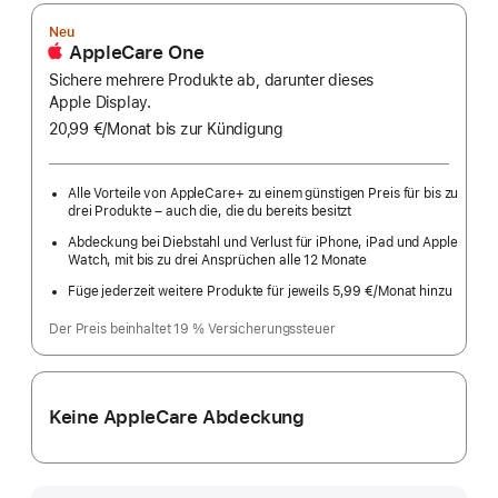
Neu
AppleCare One
Sichere mehrere Produkte ab, darunter dieses
Apple Display.
20,99 €
/Monat
pro
bis zur Kündigung
Monat
Alle Vorteile von AppleCare+ zu einem günstigen Preis für bis zu
drei Produkte – auch die, die du bereits besitzt
Abdeckung bei Diebstahl und Verlust für iPhone, iPad und Apple
Watch, mit bis zu drei Ansprüchen alle 12 Monate
Füge jederzeit weitere Produkte für jeweils 5,99 €
/Monat hinzu
pro
Monat
Der Preis beinhaltet 19 % Versicherungssteuer
Keine AppleCare Abdeckung