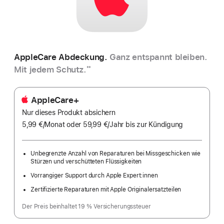
AppleCare Abdeckung.
Ganz entspannt bleiben.
Mit jedem Schutz.
**
AppleCare+
Nur dieses Produkt absichern
5,99 €
/Monat
pro
oder 59,99 €
/Jahr
Pro
bis zur Kündigung
Monat
Jahr
Unbegrenzte Anzahl von Reparaturen bei Missgeschicken wie
Stürzen und verschütteten Flüssigkeiten
Vorrangiger Support durch Apple Expert:innen
Zertifizierte Reparaturen mit Apple Originalersatzteilen
Der Preis beinhaltet 19 % Versicherungssteuer