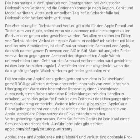
ein
Die internationale Verfügbarkeit von Ersatzgeräten bei Verlust oder
neues
Diebstahl von Geräten und die Optionen können je nach Region, Gerät und
Fenster)
Modell variieren. Austausch am selben Tag ist für Schadenfälle bei
Diebstahl oder Verlust nicht verfügbar.
Die Abdeckung bei Diebstahl und Verlust gilt nicht für den Apple Pencil und
Tastaturen von Apple, selbst wenn sie zusammen mit einem abgedeckten
iPad verloren gehen oder gestohlen werden. Bei allen versicherten Fällen
von Diebstahl oder Verlust der Apple Watch, einschließlich solcher mit Nike
und Hermès Armbändern, ist das Ersatzarmband ein Armband von Apple,
das sich nach eigenem Ermessen von AIG in Stil, Material und/oder Farbe
vom verloren gegangenen Armband der abgedeckten Apple Watch
unterscheiden kann. Geht nur das Armband verloren oder wird gestohlen,
ist dies kein Versicherungsfall. Armbänder sind nur abgedeckt, wenn die
dazugehörige Apple Watch verloren geht oder gestohlen wird.
Die Vorteile von AppleCare+ gelten getrennt von dem in Deutschland
gemäß BGB gewährten Verbraucher­recht, inner­halb von zwei Jahren ab
Übergang der Ware eine kosten­lose Reparatur, einen kosten­losen
Austausch, einen Rabatt oder eine Rück­zahlung durch den Händler zu
erhalten, wenn das gekaufte Produkt zum Zeit­punkt des Übergangs nicht
dem Kauf­vertrag ent­spricht. Weitere Infos dazu
gibt es hier
(Öffnet
. AppleCare
Pläne gelten getrennt von und zu­sätz­lich zu der Hersteller­garantie von
ein
Apple. AppleCare Pläne setzen das Einverständnis mit den
neues
Vertragsbedingungen voraus. Beim Kauf eines Geräts ist kein Kauf eines
Fenster)
Serviceplans erfor­der­lich. Ausführliche Infos gibt es hier:
apple.com/de/legal/statutory-warranty
(Öffnet
.
ein
AppleCare+ und AppleCare+ mit Dieb­stahl und Verlust sind optionale Pro­
neues