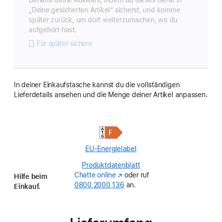
„Deine gesicherten Artikel“ sicherst, und komme
später zurück, um dort weiterzumachen, wo du
aufgehört hast.
Für später sichern
In deiner Einkaufstasche kannst du die vollständigen
Lieferdetails ansehen und die Menge deiner Artikel anpassen.
EU-Energielabel
Produktdatenblatt
(Opens
Chatte online
(Öffnet
oder ruf
in
Hilfe beim
0800 2000 136
ein
an.
a
Einkauf.
neues
new
Fenster)
window)