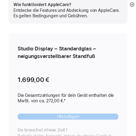
Wie funktioniert AppleCare?
M
Entdecke die Features und Abdeckung von AppleCare.
a
Es gelten Bedingungen und Gebühren.
Studio Display – Standardglas –
neigungs­verstell­barer Standfuß
1.699,00 €
Die Gesamtzahlungen für dein Gerät enthalten die
MwSt. von ca. 272,00 €.*
Hinzufügen
Du brauchst etwas Zeit?
Behalte deine Auswahl, indem du dieses Gerät in