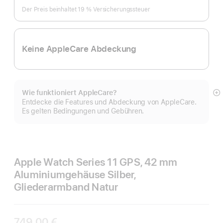
Monat
Der Preis beinhaltet 19 % Versicherungssteuer
Keine AppleCare Abdeckung
Wie funktioniert AppleCare?
M
Entdecke die Features und Abdeckung von AppleCare.
a
Es gelten Bedingungen und Gebühren.
Apple Watch Series 11 GPS, 42 mm
Aluminiumgehäuse Silber,
Gliederarmband Natur
749,00 €