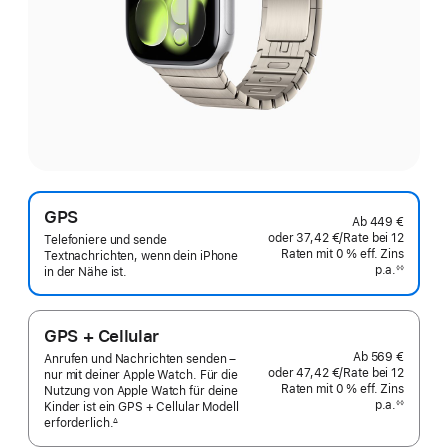
GPS
Ab
449 €
oder
37,42 €
/Rate
pro
bei 12
Telefoniere und sende
Raten
Raten
mit 0 % eff. Zins
Rate
Textnachrichten, wenn dein iPhone
p.a.
eff.
◊◊
in der Nähe ist.
Fußnote
Zins p.a.
GPS + Cellular
Ab
569 €
Anrufen und Nachrichten senden –
oder
47,42 €
/Rate
pro
bei 12
nur mit deiner Apple Watch. Für die
Raten
Raten
mit 0 % eff. Zins
Rate
Nutzung von Apple Watch für deine
p.a.
eff.
◊◊
Kinder ist ein GPS + Cellular Modell
Fußnote
Zins p.a.
erforderlich.
∆
 Fußnote 