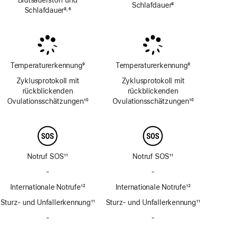
Schlafdauer
8
Schlafdauer
8
6
,
Fußnote
Fußnote
Fußnote
Temperaturerkennung
9
Temperaturerkennung
9
Fußnote
Fußnote
Zyklusprotokoll mit
Zyklusprotokoll mit
rückblickenden
rückblickenden
Ovulations­schätzungen
10
Ovulations­schätzungen
10
Fußnote
Fußnote
Notruf SOS
11
Notruf SOS
11
Fußnote
Fußnote
-
Kein
-
Kein
Notruf
Notruf
Internationale Notrufe
12
Internationale Notrufe
12
SOS
SOS
Fußnote
Fußnote
Sturz- und Unfallerkennung
über
11
Sturz- und Unfallerkennung
über
11
Fußnote
Satellit
Fußnote
Satellit
-
Keine
-
Keine
Sirene
Sirene