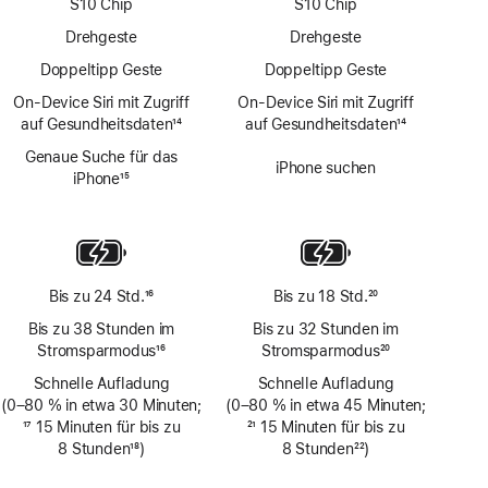
S10 Chip
S10 Chip
Drehgeste
Drehgeste
Doppeltipp Geste
Doppeltipp Geste
On‑Device Siri mit Zugriff
On‑Device Siri mit Zugriff
auf Gesundheitsdaten
14
auf Gesundheitsdaten
14
Fußnote
Fußnote
Genaue Suche für das
iPhone suchen
iPhone
15
Fußnote
Bis zu 24 Std.
16
Bis zu 18 Std.
20
Fußnote
Fußnote
Bis zu 38 Stunden im
Bis zu 32 Stunden im
Stromsparmodus
16
Stromsparmodus
20
Fußnote
Fußnote
Schnelle Aufladung
Schnelle Aufladung
(0–80 % in etwa 30 Minuten;
(0–80 % in etwa 45 Minuten;
Fußnote
17
15 Minuten für bis zu
Fußnote
21
15 Minuten für bis zu
8 Stunden
18
)
8 Stunden
22
)
Fußnote
Fußnote