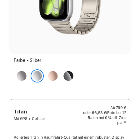
Farbe - Silber
Space Grau
Roségold
Diamantschwarz
Silber
Ab
799 €
Titan
oder
66,58 €
/Rate
pro
bei 12
Raten
Raten
mit 0 % eff. Zins
Rate
Mit GPS + Cellular
p.a.
eff.
◊◊
Fußnote
Zins p.a.
Poliertes Titan in Raumfahrt-Qualität mit einem robusten Display