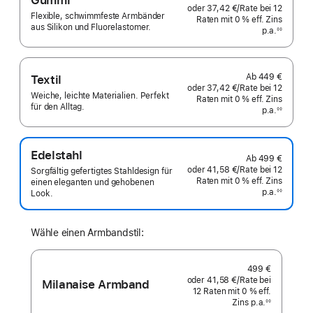
oder
37,42 €
/Rate
pro
bei 12
Flexible, schwimmfeste Armbänder
Raten
Raten
mit 0 % eff. Zins
Rate
aus Silikon und Fluorelastomer.
p.a.
eff.
◊◊
Fußnote
Zins p.a.
Ab
449 €
Textil
oder
37,42 €
/Rate
pro
bei 12
Weiche, leichte Materialien. Perfekt
Raten
Raten
mit 0 % eff. Zins
Rate
für den Alltag.
p.a.
eff.
◊◊
Fußnote
Zins p.a.
Edelstahl
Ab
499 €
oder
41,58 €
/Rate
pro
bei 12
Sorgfältig gefertigtes Stahldesign für
Raten
Raten
mit 0 % eff. Zins
Rate
einen eleganten und gehobenen
p.a.
eff.
◊◊
Look.
Fußnote
Zins p.a.
Wähle einen Armbandstil:
499 €
oder
41,58 €
/Rate
pro
bei
Milanaise Armband
12
Raten
Raten
mit 0 % eff.
Rate
Zins p.a.
eff.
◊◊
Fußnote