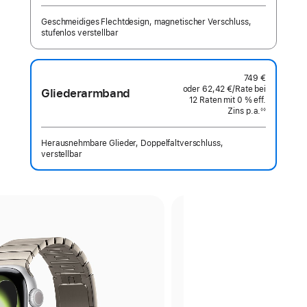
Zins p.a.
Geschmeidiges Flechtdesign, magnetischer Verschluss,
stufenlos verstellbar
749 €
oder
62,42 €
/Rate
pro
bei
Gliederarmband
12
Raten
Raten
mit 0 % eff.
Rate
Zins p.a.
eff.
◊◊
Fußnote
Zins p.a.
Herausnehmbare Glieder, Doppelfaltverschluss,
verstellbar