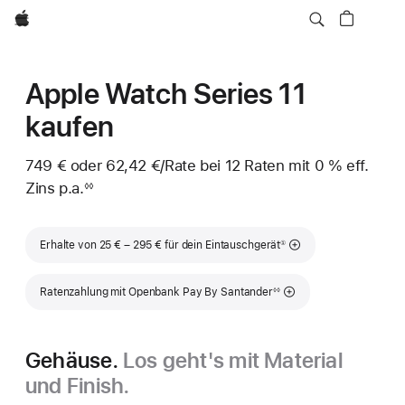
Apple
Apple Watch Series 11
kaufen
749 € oder 62,42 €
/Rate
pro
bei 12 Raten mit 0 % eff.
Zins p.a.
Rate
◊◊
Fußnote
Fußnote
Erhalte von 25 € – 295 € für dein Eintauschgerät
①
Fußnote
Ratenzahlung mit Openbank Pay By Santander
◊◊
Gehäuse.
Los geht's mit Material
und Finish.