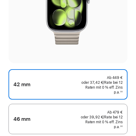
Ab
449 €
oder
37,42 €
/Rate
pro
bei 12
42 mm
Raten
Raten
mit 0 % eff. Zins
Rate
p.a.
eff.
◊◊
Fußnote
Zins p.a.
Ab
479 €
oder
39,92 €
/Rate
pro
bei 12
46 mm
Raten
Raten
mit 0 % eff. Zins
Rate
p.a.
eff.
◊◊
Fußnote
Zins p.a.