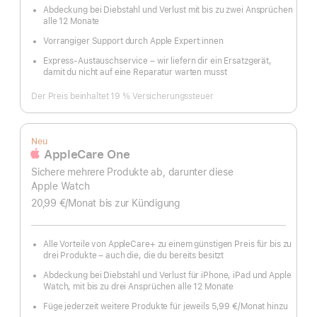
Abdeckung bei Diebstahl und Verlust mit bis zu zwei Ansprüchen
alle 12 Monate
Vorrangiger Support durch Apple Expert:innen
Express-Austauschservice – wir liefern dir ein Ersatzgerät,
damit du nicht auf eine Reparatur warten musst
Der Preis beinhaltet 19 % Versicherungssteuer
Neu
AppleCare One
Sichere mehrere Produkte ab, darunter diese
Apple Watch
20,99 €
/Monat
pro
bis zur Kündigung
Monat
Alle Vorteile von AppleCare+ zu einem günstigen Preis für bis zu
drei Produkte – auch die, die du bereits besitzt
Abdeckung bei Diebstahl und Verlust für iPhone, iPad und Apple
Watch, mit bis zu drei Ansprüchen alle 12 Monate
Füge jederzeit weitere Produkte für jeweils 5,99 €
/Monat hinzu
pro