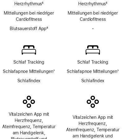
Herzrhythmus
5
Herzrhythmus
5
Fußnote
Fußnote
Mitteilungen bei niedriger
Mitteilungen bei niedriger
Cardio­fitness
Cardio­fitness
Blutsauerstoff App
6
-
Keine
Fußnote
Blutsauerstoff
App
Schlaf Tracking
Schlaf Tracking
Schlafapnoe Mitteilungen
7
Schlafapnoe Mitteilungen
7
Fußnote
Fußnote
Schlafindex
Schlafindex
Vitalzeichen App mit
Vitalzeichen App mit
Herzfrequenz,
Herzfrequenz,
Atemfrequenz, Temperatur
Atemfrequenz, Temperatur
am Handgelenk,
am Handgelenk und
Blutsauerstoff und