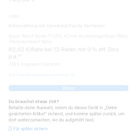
oder
Ratenzahlung mit Openbank Pay by Santander
Apple Watch Series 11 GPS, 42 mm Aluminiumgehäuse Silber,
Gliederarmband Natur
62,42 €
/Rate
pro
bei 12 Raten mit 0 % eff. Zins
p.a.
Rate
◊◊
Fußnote
749 € insgesamt finanziert
Alle Finanzierungsoptionen ansehen
Weiter
Du brauchst etwas Zeit?
Behalte deine Auswahl, indem du dieses Gerät in „Deine
gesicherten Artikel“ sicherst, und komme später zurück, um
dort weiterzumachen, wo du aufgehört hast.
Für später sichern