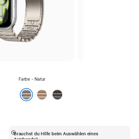
Farbe
Farbe - Natur
wählen:
Gold
Schiefer
Natur
Brauchst du Hilfe beim Auswählen eines
Mehr