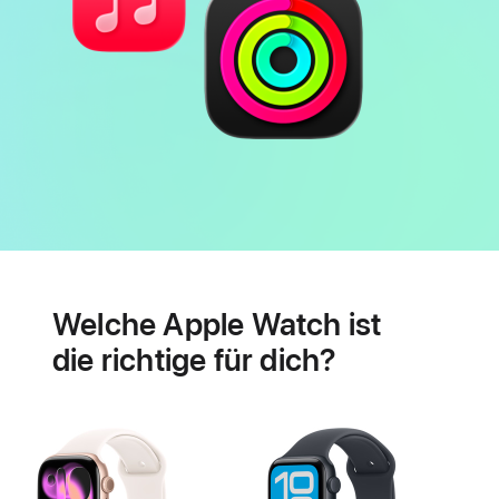
Batterie
Features
für
Welche Apple Watch ist
Herzgesundheit
die richtige für dich?