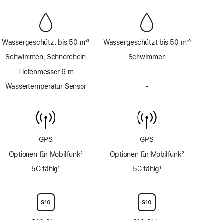
Wassergeschützt bis 50 m
13
Wassergeschützt bis 50 m
19
Fußnote
Fußnote
Schwimmen, Schnorcheln
Schwimmen
Tiefenmesser 6 m
-
Kein
Tiefenmesser
Wassertemperatur Sensor
-
Kein
bis
Wassertemperatur
6 m
Sensor
GPS
GPS
Optionen für Mobilfunk
2
Optionen für Mobilfunk
2
Fußnote
Fußnote
5G fähig
1
5G fähig
1
Fußnote
Fußnote