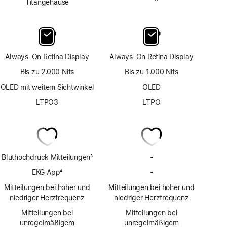
Titangehäuse
Always-On Retina Display
Always-On Retina Display
Bis zu 2.000 Nits
Bis zu 1.000 Nits
OLED mit weitem Sichtwinkel
OLED
LTPO3
LTPO
Bluthochdruck Mitteilungen
3
-
Keine
Fußnote
Bluthochdruck
EKG App
4
-
Keine
Mit­
Fußnote
EKG
Mitteilungen bei hoher und
Mitteilungen bei hoher und
teilungen
App
niedriger Herzfrequenz
niedriger Herzfrequenz
Mitteilungen bei
Mitteilungen bei
unregelmäßigem
unregelmäßigem