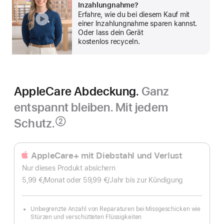
Inzahlungnahme?
anzeigen
Erfahre, wie du bei diesem Kauf mit
einer Inzahlungnahme sparen kannst.
Oder lass dein Gerät
kostenlos recyceln.
AppleCare Abdeckung.
Ganz
entspannt bleiben. Mit jedem
Schutz.
②
Fußnote
AppleCare+ mit Diebstahl und Verlust
Nur dieses Produkt absichern
5,99 €
/Monat
pro
oder 59,99 €
/Jahr
Pro
bis zur Kündigung
Monat
Jahr
Unbegrenzte Anzahl von Reparaturen bei Missgeschicken wie
Stürzen und verschütteten Flüssigkeiten