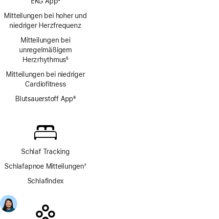
EKG App
4
Fußnote
Mitteilungen bei hoher und
niedriger Herzfrequenz
Mitteilungen bei
unregelmäßigem
Herzrhythmus
5
Fußnote
Mitteilungen bei niedriger
Cardio­fitness
Blutsauerstoff App
6
Fußnote
Schlaf Tracking
Schlafapnoe Mitteilungen
7
Fußnote
Schlafindex