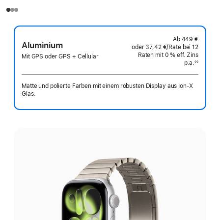
Ab
449 €
Aluminium
oder
37,42 €
/Rate
pro
bei 12
Raten
Raten
mit 0 % eff. Zins
Rate
Mit GPS oder GPS + Cellular
p.a.
eff.
◊◊
Fußnote
Zins p.a.
Matte und polierte Farben mit einem robusten Display aus Ion‑X
Glas.
Wähle
eine
Farbe: