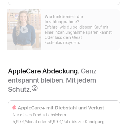
Wie funktioniert die
Mehr
Inzahlungnahme?
anzeigen
Erfahre, wie du bei diesem Kauf mit
einer Inzahlungnahme sparen kannst.
Oder lass dein Gerät
kostenlos recyceln.
AppleCare Abdeckung.
Ganz
entspannt bleiben. Mit jedem
Schutz.
②
Fußnote
AppleCare+ mit Diebstahl und Verlust
Nur dieses Produkt absichern
5,99 €
/Monat
pro
oder 59,99 €
/Jahr
Pro
bis zur Kündigung
Monat
Jahr