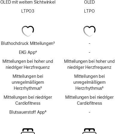
OLED mit weitem Sichtwinkel
OLED
LTPO3
LTPO
Bluthochdruck Mitteilungen
3
-
Keine
Fußnote
Bluthochdruck
EKG App
4
-
Keine
Mit­
Fußnote
EKG
Mitteilungen bei hoher und
Mitteilungen bei hoher und
teilungen
App
niedriger Herzfrequenz
niedriger Herzfrequenz
Mitteilungen bei
Mitteilungen bei
unregelmäßigem
unregelmäßigem
Herzrhythmus
5
Herzrhythmus
5
Fußnote
Fußnote
Mitteilungen bei niedriger
Mitteilungen bei niedriger
Cardio­fitness
Cardio­fitness
Blutsauerstoff App
6
-
Keine
Fußnote
Blutsauerstoff
App