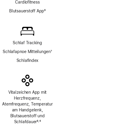
Cardio­fitness
Blutsauerstoff App
6
Fußnote
Schlaf Tracking
Schlafapnoe Mitteilungen
7
Fußnote
Schlafindex
Vitalzeichen App mit
Herzfrequenz,
Atemfrequenz, Temperatur
am Handgelenk,
Blutsauerstoff und
Schlafdauer
8
6
,
Fußnote
Fußnote