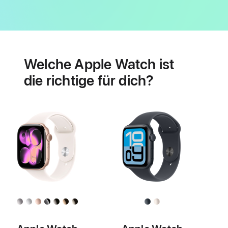
Batterie
Features
für
Welche Apple Watch ist
Herzgesundheit
die richtige für dich?