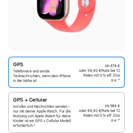
GPS
Ab
479 €
oder
39,92 €
/Rate
pro
bei 12
Telefoniere und sende
Raten
Raten
mit 0 % eff. Zins
Rate
Textnachrichten, wenn dein iPhone
p.a.
eff.
◊◊
in der Nähe ist.
Fußnote
Zins p.a.
GPS + Cellular
Ab
599 €
Anrufen und Nachrichten senden –
oder
49,92 €
/Rate
pro
bei 12
nur mit deiner Apple Watch. Für die
Raten
Raten
mit 0 % eff. Zins
Rate
Nutzung von Apple Watch für deine
p.a.
eff.
◊◊
Kinder ist ein GPS + Cellular Modell
Fußnote
Zins p.a.
erforderlich.
∆
 Fußnote 