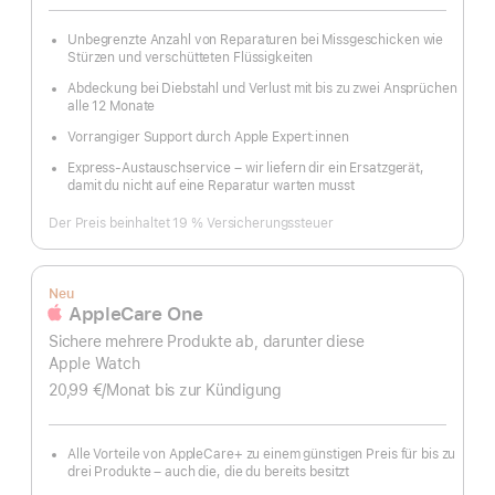
Unbegrenzte Anzahl von Reparaturen bei Missgeschicken wie
Stürzen und verschütteten Flüssigkeiten
Abdeckung bei Diebstahl und Verlust mit bis zu zwei Ansprüchen
alle 12 Monate
Vorrangiger Support durch Apple Expert:innen
Express-Austauschservice – wir liefern dir ein Ersatzgerät,
damit du nicht auf eine Reparatur warten musst
Der Preis beinhaltet 19 % Versicherungssteuer
Neu
AppleCare One
Sichere mehrere Produkte ab, darunter diese
Apple Watch
20,99 €
/Monat
pro
bis zur Kündigung
Monat
Alle Vorteile von AppleCare+ zu einem günstigen Preis für bis zu
drei Produkte – auch die, die du bereits besitzt