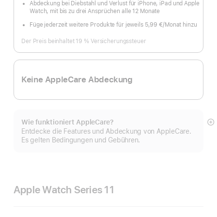
Abdeckung bei Diebstahl und Verlust für iPhone, iPad und Apple
Watch, mit bis zu drei Ansprüchen alle 12 Monate
Füge jederzeit weitere Produkte für jeweils 5,99 €
/Monat hinzu
pro
Monat
Der Preis beinhaltet 19 % Versicherungssteuer
Keine AppleCare Abdeckung
Wie funktioniert AppleCare?
M
Entdecke die Features und Abdeckung von AppleCare.
a
Es gelten Bedingungen und Gebühren.
Apple Watch Series 11