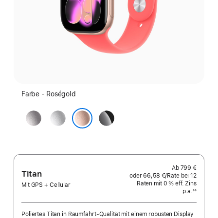
Farbe - Roségold
Space Grau
Silber
Diamantschwarz
Roségold
Ab
799 €
Titan
oder
66,58 €
/Rate
pro
bei 12
Raten
Raten
mit 0 % eff. Zins
Rate
Mit GPS + Cellular
p.a.
eff.
◊◊
Fußnote
Zins p.a.
Poliertes Titan in Raumfahrt-Qualität mit einem robusten Display