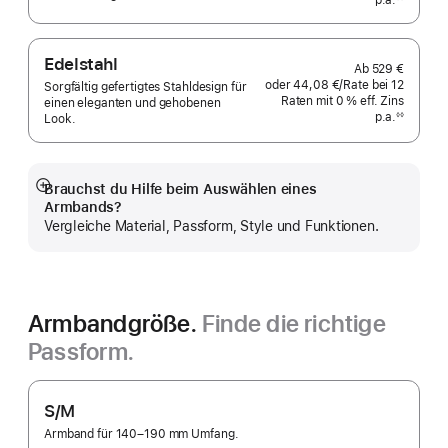
p.a.
eff.
Fußnote
Zins p.a.
Edelstahl
Ab
529 €
oder
44,08 €
/Rate
pro
bei 12
Sorgfältig gefertigtes Stahldesign für
Raten
Raten
mit 0 % eff. Zins
Rate
einen eleganten und gehobenen
p.a.
eff.
◊◊
Look.
Fußnote
Zins p.a.
Brauchst du Hilfe beim Auswählen eines
Mehr
Armbands?
anzeigen
Vergleiche Material, Passform, Style und Funktionen.
Armbandgröße.
Finde die richtige
Passform.
S/M
Armband für 140–190 mm Umfang.