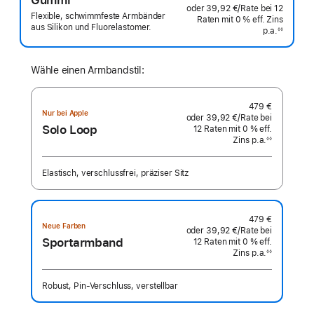
oder
39,92 €
/Rate
pro
bei 12
Flexible, schwimmfeste Armbänder
Raten
Raten
mit 0 % eff. Zins
Rate
aus Silikon und Fluorelastomer.
p.a.
eff.
◊◊
Fußnote
Zins p.a.
Wähle einen Armbandstil:
479 €
Nur bei Apple
oder
39,92 €
/Rate
pro
bei
Solo Loop
12
Raten
Raten
mit 0 % eff.
Rate
Zins p.a.
eff.
◊◊
Fußnote
Zins p.a.
Elastisch, verschlussfrei, präziser Sitz
479 €
Neue Farben
oder
39,92 €
/Rate
pro
bei
Sportarmband
12
Raten
Raten
mit 0 % eff.
Rate
Zins p.a.
eff.
◊◊
Fußnote
Zins p.a.
Robust, Pin‑Verschluss, verstellbar