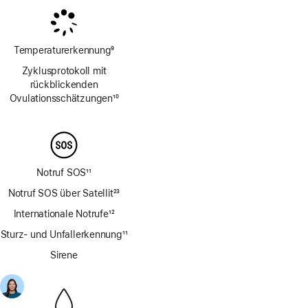
Temperaturerkennung
9
Fußnote
Zyklusprotokoll mit
rückblickenden
Ovulations­schätzungen
10
Fußnote
Notruf SOS
11
Fußnote
Notruf SOS über Satellit
23
Fußnote
Internationale Notrufe
12
Fußnote
Sturz- und Unfallerkennung
11
Fußnote
Sirene