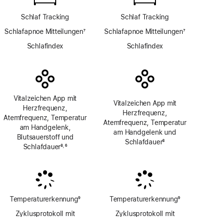
Schlaf Tracking
Schlaf Tracking
Schlafapnoe Mitteilungen
7
Schlafapnoe Mitteilungen
7
Fußnote
Fußnote
Schlafindex
Schlafindex
Vitalzeichen App mit
Vitalzeichen App mit
Herzfrequenz,
Herzfrequenz,
Atemfrequenz, Temperatur
Atemfrequenz, Temperatur
am Handgelenk,
am Handgelenk und
Blutsauerstoff und
Schlafdauer
8
Schlafdauer
8
6
,
Fußnote
Fußnote
Fußnote
Temperaturerkennung
9
Temperaturerkennung
9
Fußnote
Fußnote
Zyklusprotokoll mit
Zyklusprotokoll mit