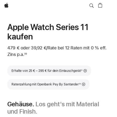
Apple
Apple Watch Series 11
kaufen
479 €
oder
39,92 €
/Rate
pro
bei 12
Raten
Raten
mit 0 % eff.
Zins p.a.
eff.
Rate
◊◊
Fußnote
Zins p.a.
Fußnote
Erhalte von 25 € – 295 € für dein Eintauschgerät
①
Fußnote
Ratenzahlung mit Openbank Pay By Santander
◊◊
Gehäuse.
Los geht's mit Material
und Finish.