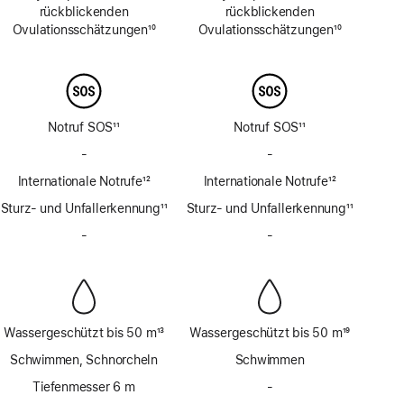
rückblickenden
rückblickenden
Ovulations­schätzungen
10
Ovulations­schätzungen
10
Fußnote
Fußnote
Notruf SOS
11
Notruf SOS
11
Fußnote
Fußnote
-
Kein
-
Kein
Notruf
Notruf
Internationale Notrufe
12
Internationale Notrufe
12
SOS
SOS
Fußnote
Fußnote
Sturz- und Unfallerkennung
über
11
Sturz- und Unfallerkennung
über
11
Fußnote
Satellit
Fußnote
Satellit
-
Keine
-
Keine
Sirene
Sirene
Wassergeschützt bis 50 m
13
Wassergeschützt bis 50 m
19
Fußnote
Fußnote
Schwimmen, Schnorcheln
Schwimmen
Tiefenmesser 6 m
-
Kein