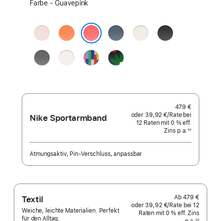
Farbe
Farbe - Guavepink
wählen:
Hellrosa
Clementine
Maritimblau
Polarstern
Schwarz
Guavepink
Steingrau
Blassrosa
Pride Edition
Black
Unity
-
Unity
Bloom
479 €
oder
39,92 €
/Rate
pro
bei
Nike Sportarmband
12
Raten
Raten
mit 0 % eff.
Rate
Zins p.a.
eff.
◊◊
Fußnote
Zins p.a.
Atmungsaktiv, Pin‑Verschluss, anpassbar
Ab
479 €
Textil
oder
39,92 €
/Rate
pro
bei 12
Weiche, leichte Materialien. Perfekt
Raten
Raten
mit 0 % eff. Zins
Rate
für den Alltag.
◊◊