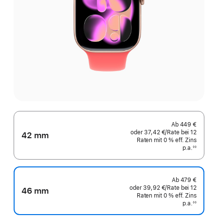
Ab
449 €
oder
37,42 €
/Rate
pro
bei 12
42 mm
Raten
Raten
mit 0 % eff. Zins
Rate
p.a.
eff.
◊◊
Fußnote
Zins p.a.
Ab
479 €
oder
39,92 €
/Rate
pro
bei 12
46 mm
Raten
Raten
mit 0 % eff. Zins
Rate
p.a.
eff.
◊◊
Fußnote
Zins p.a.