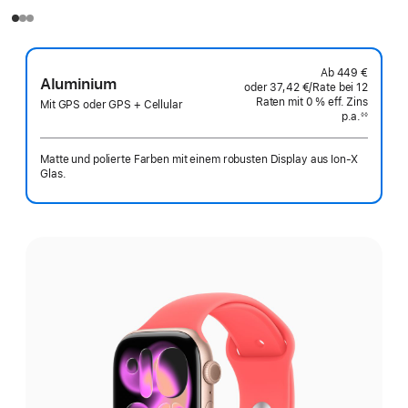
Ab
449 €
Aluminium
oder
37,42 €
/Rate
pro
bei 12
Raten
Raten
mit 0 % eff. Zins
Rate
Mit GPS oder GPS + Cellular
p.a.
eff.
◊◊
Fußnote
Zins p.a.
Matte und polierte Farben mit einem robusten Display aus Ion‑X
Glas.
Wähle
eine
Farbe: