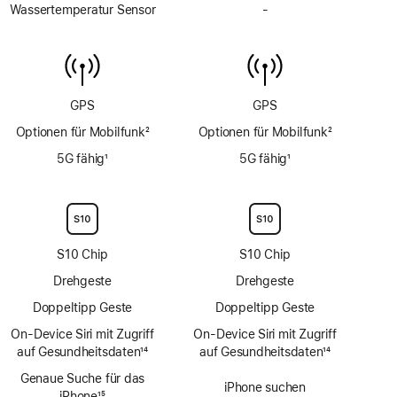
Tiefenmesser
Wassertemperatur Sensor
-
Kein
bis
Wassertemperatur
6 m
Sensor
GPS
GPS
Optionen für Mobilfunk
2
Optionen für Mobilfunk
2
Fußnote
Fußnote
5G fähig
1
5G fähig
1
Fußnote
Fußnote
S10 Chip
S10 Chip
Drehgeste
Drehgeste
Doppeltipp Geste
Doppeltipp Geste
On‑Device Siri mit Zugriff
On‑Device Siri mit Zugriff
auf Gesundheitsdaten
14
auf Gesundheitsdaten
14
Fußnote
Fußnote
Genaue Suche für das
iPhone suchen
iPhone
15