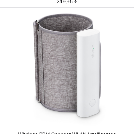
249,95 €
Zurück
Bild
-
Withings
BPM
Connect
WLAN
Intelligentes
Blutdruckmessgerät