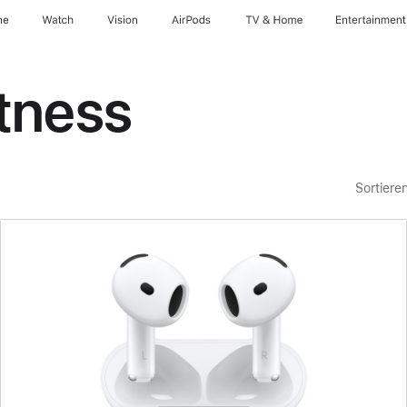
ne
Watch
Vision
AirPods
TV & Home
Entertainment
tness
Sortiere