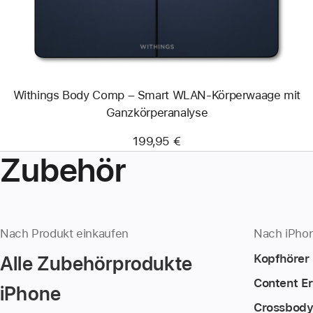
WLAN-
Körperwaage
mit
Ganzkörperanalyse
Withings Body Comp – Smart WLAN-Körperwaage mit
Ganzkörperanalyse
199,95 €
Zubehör
Nach Produkt einkaufen
Nach iPhon
Alle Zubehörprodukte
Kopfhörer
Content Er
iPhone
Crossbody