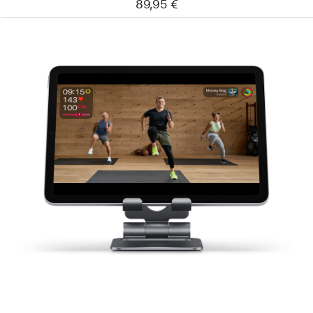
89,95 €
Zurück
Bild
-
Satechi
klappbarer
Aluminiumständer