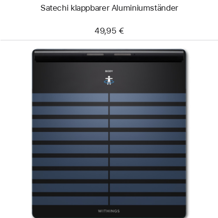
Satechi klappbarer Aluminiumständer
49,95 €
Zurück
Bild
-
Withings
Body Scan
–
Vernetzte
Gesundheitsstation
und
Smart-
Körperwaage