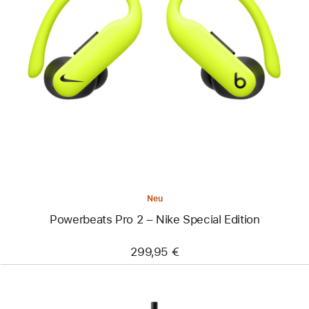
Zurück
Bild
-
Powerbeats
Pro 2
–
Nike
Special
Edition
Neu
Powerbeats Pro 2 – Nike Special Edition
299,95 €