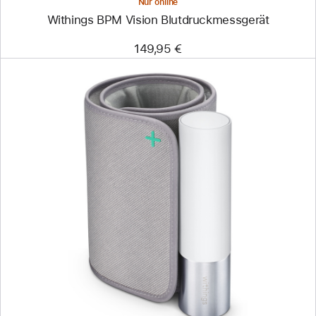
Nur online
Withings BPM Vision Blutdruckmessgerät
149,95 €
Zurück
Bild
-
Withings
BPM
Core
–
Intelligentes
Blutdruckmessgerät
mit
EKG-