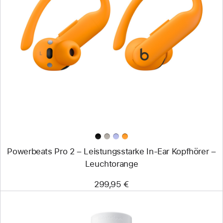
Zurück
Bild
-
Powerbeats
Pro 2
–
Leistungsstarke
In-
Ear
Kopfhörer
–
Leuchtorange
Powerbeats Pro 2 – Leistungsstarke In-Ear Kopfhörer –
Leuchtorange
299,95 €