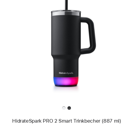
Zurück
Bild
-
HidrateSpark
PRO
2
Smart
Trinkbecher
(887 ml)
HidrateSpark PRO 2 Smart Trinkbecher (887 ml)