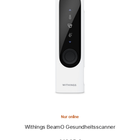
Zurück
Bild
-
Withings
BeamO
Gesundheitsscanner
Nur online
Withings BeamO Gesundheitsscanner