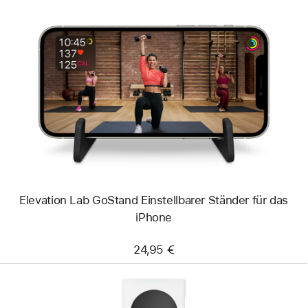
Zurück
Bild
-
Elevation
Lab
GoStand
Einstellbarer
Ständer
für
das
iPhone
Elevation Lab GoStand Einstellbarer Ständer für das
iPhone
24,95 €