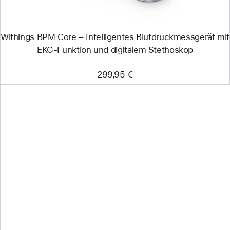
Funktion
und
digitalem
Stethoskop
Withings BPM Core – Intelligentes Blutdruckmessgerät mit
EKG-Funktion und digitalem Stethoskop
299,95 €