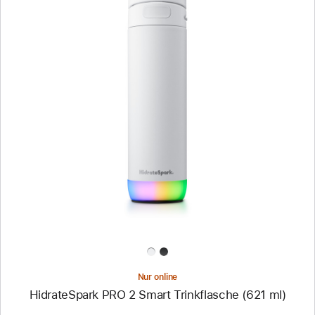
Zurück
Bild
-
HidrateSpark
PRO 2
Smart
Trinkflasche
(621 ml)
Nur online
HidrateSpark PRO 2 Smart Trinkflasche (621 ml)