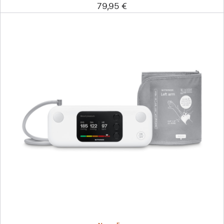
79,95 €
Zurück
Bild
-
Withings
BPM
Vision
Blutdruckmessgerät