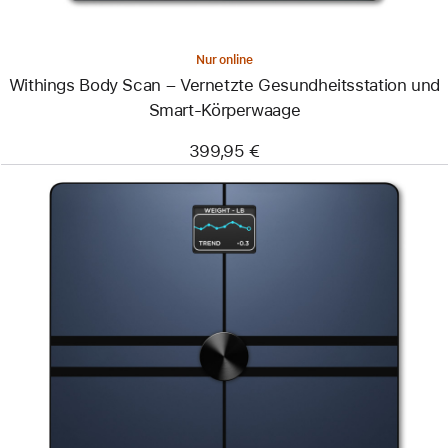
Nur online
Withings Body Scan – Vernetzte Gesundheitsstation und
Smart-Körperwaage
399,95 €
Zurück
Bild
-
Withings
Body Comp
–
Smart