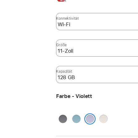
Infos,
Konnektivität
Größe
Kapazität
Farbe - Violett
Space Grau
Blau
Polarstern
Violett