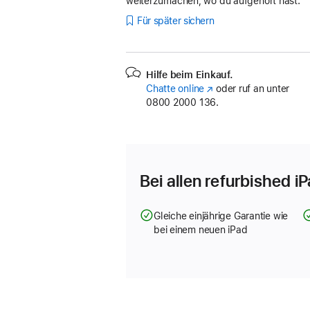
weiterzumachen, wo du aufgehört hast.
Für später sichern
Hilfe beim Einkauf.
Chatte online
(Öffnet
oder ruf an unter
0800 2000 136.
ein
neues
Fenster)
Bei allen refurbished i
Gleiche einjährige Garantie wie
bei einem neuen iPad