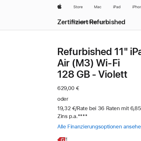
Apple
Store
Mac
iPad
iPho
Zertifiziert Refurbished
Alles durchsuchen
Refurbished 11" iP
Air (M3) Wi‑Fi
128 GB - Violett
629,00 €
oder
19,32 €
/Rate
pro
bei 36
Raten
Raten
mit 6,85
Zins p.a.
Fußnote
****
Rate
Alle Finanzierungsoptionen anseh
Weitere