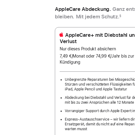
AppleCare Abdeckung.
Ganz ent
bleiben. Mit jedem Schutz.
§
AppleCare+ mit Diebstahl u
Verlust
Nur dieses Produkt absichern
7,49 €
/Monat
pro
oder 74,99 €
/Jahr
Pro
bis zur
Kündigung
Monat
Jahr
Unbegrenzte Reparaturen bei Missgeschi
Stürzen und verschütteten Flüssigkeiten f
iPad, Apple Pencil und Apple Tastatur
Abdeckung bei Diebstahl und Verlust für d
mit bis zu zwei Ansprüchen alle 12 Monate
Vorrangiger Support durch Apple Expert:i
Express-Austauschservice – wir liefern dir
Ersatzgerät, damit du nicht auf eine Repar
warten musst