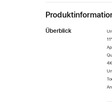
Produktinformatio
Überblick
Ur
11
Ap
Qu
4K
Un
To
An