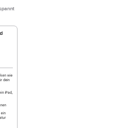
spannt
nd
cken wie
ür dein
ein iPad,
nnen
 ein
atur