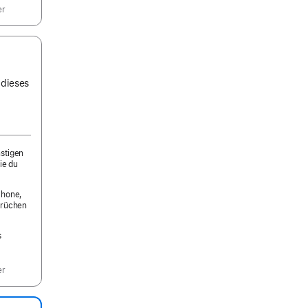
er
 dieses
nstigen
ie du
Phone,
prüchen
s
er