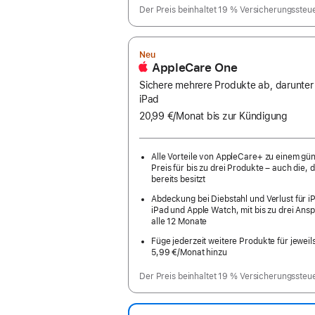
Der Preis beinhaltet 19 % Versicherungssteu
Neu
AppleCare One
Sichere mehrere Produkte ab, darunter
iPad
20,99 €
/Monat
pro
bis zur Kündigung
Monat
Alle Vorteile von AppleCare+ zu einem gü
Preis für bis zu drei Produkte – auch die, d
bereits besitzt
Abdeckung bei Diebstahl und Verlust für i
iPad und Apple Watch, mit bis zu drei Ans
alle 12 Monate
Füge jederzeit weitere Produkte für jeweil
5,99 €
/Monat hinzu
pro
Monat
Der Preis beinhaltet 19 % Versicherungssteu