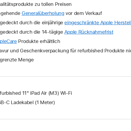
alitätsprodukte zu tollen Preisen
ngehende
Generalüberholung
vor dem Verkauf
gedeckt durch die einjährige
eingeschränkte Apple Herstell
gedeckt durch die 14-tägige
Apple Rücknahmefrist
Ein
neues
pleCare
Ein
Produkte erhältlich
Fenster
neues
avur und Geschenkverpackung für refurbished Produkte ni
wird
Fenster
grenzte Menge
geöffne
wird
geöffnet.
furbished 11" iPad Air (M3) Wi-Fi
B‑C Ladekabel (1 Meter)