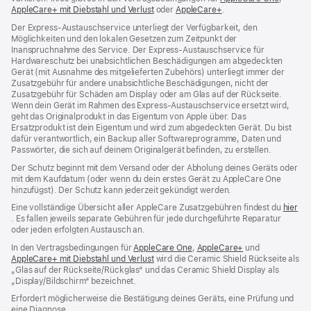
AppleCare+ mit Diebstahl und Verlust
(Öffnet
oder
AppleCare+
(Öffnet
.
ein
ein
ein
neues
Der Express-Austauschservice unterliegt der Verfügbarkeit, den
neues
neues
Fenster
Möglichkeiten und den lokalen Gesetzen zum Zeitpunkt der
Fenster)
Fenster)
Inanspruchnahme des Service. Der Express-Austauschservice für
Hardwareschutz bei unabsichtlichen Beschädigungen am abgedeckten
Gerät (mit Ausnahme des mitgelieferten Zubehörs) unterliegt immer der
Zusatzgebühr für andere unabsichtliche Beschädigungen, nicht der
Zusatzgebühr für Schäden am Display oder am Glas auf der Rückseite.
Wenn dein Gerät im Rahmen des Express-Austauschservice ersetzt wird,
geht das Originalprodukt in das Eigentum von Apple über. Das
Ersatzprodukt ist dein Eigentum und wird zum abgedeckten Gerät. Du bist
dafür verantwortlich, ein Backup aller Softwareprogramme, Daten und
Passwörter, die sich auf deinem Originalgerät befinden, zu erstellen.
Der Schutz beginnt mit dem Versand oder der Abholung deines Geräts oder
mit dem Kaufdatum (oder wenn du dein erstes Gerät zu AppleCare One
hinzufügst). Der Schutz kann jederzeit gekündigt werden.
Eine vollständige Übersicht aller AppleCare Zusatzgebühren findest du
hier
(Öffnet
. Es fallen jeweils separate Gebühren für jede durchgeführte Reparatur
ein
oder jeden erfolgten Austausch an.
neues
In den Vertragsbedingungen für
AppleCare One
(Öffnet
,
AppleCare+
(Öffnet
und
Fenster)
AppleCare+ mit Diebstahl und Verlust
(Öffnet
wird die Ceramic Shield Rückseite als
ein
ein
„Glas auf der Rückseite/Rückglas“ und das Ceramic Shield Display als
ein
neues
neues
„Display/Bildschirm“ bezeichnet.
neues
Fenster)
Fenster)
Fenster)
Erfordert möglicherweise die Bestätigung deines Geräts, eine Prüfung und
eine Diagnose.