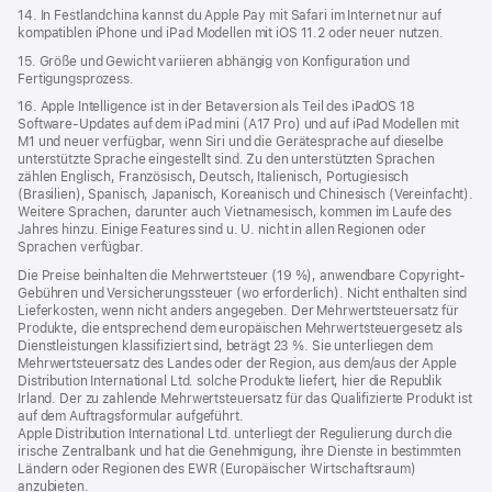
14. In Festlandchina kannst du Apple Pay mit Safari im Internet nur auf
kompatiblen iPhone und iPad Modellen mit iOS 11.2 oder neuer nutzen.
15. Größe und Gewicht variieren abhängig von Konfiguration und
Fertigungsprozess.
16. Apple Intelligence ist in der Betaversion als Teil des iPadOS 18
Software-Updates auf dem iPad mini (A17 Pro) und auf iPad Modellen mit
M1 und neuer verfügbar, wenn Siri und die Gerätesprache auf dieselbe
unterstützte Sprache eingestellt sind. Zu den unterstützten Sprachen
zählen Englisch, Französisch, Deutsch, Italienisch, Portugiesisch
(Brasilien), Spanisch, Japanisch, Koreanisch und Chinesisch (Vereinfacht).
Weitere Sprachen, darunter auch Vietnamesisch, kommen im Laufe des
Jahres hinzu. Einige Features sind u. U. nicht in allen Regionen oder
Sprachen verfügbar.
Die Preise beinhalten die Mehrwertsteuer (19 %), anwendbare Copyright-
Gebühren und Versicherungssteuer (wo erforderlich). Nicht enthalten sind
Lieferkosten, wenn nicht anders angegeben. Der Mehrwertsteuersatz für
Produkte, die entsprechend dem europäischen Mehrwertsteuergesetz als
Dienstleistungen klassifiziert sind, beträgt 23 %. Sie unterliegen dem
Mehrwertsteuersatz des Landes oder der Region, aus dem/aus der Apple
Distribution International Ltd. solche Produkte liefert, hier die Republik
Irland. Der zu zahlende Mehrwertsteuersatz für das Qualifizierte Produkt ist
auf dem Auftragsformular aufgeführt.
Apple Distribution International Ltd. unterliegt der Regulierung durch die
irische Zentralbank und hat die Genehmigung, ihre Dienste in bestimmten
Ländern oder Regionen des EWR (Europäischer Wirtschaftsraum)
anzubieten.