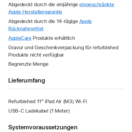
Abgedeckt durch die einjährige
eingeschränkte
Apple Herstellergarantie
Ein
neues
Abgedeckt durch die 14-tägige
Apple
Fenster
Rücknahmefrist
Ein
wird
neues
AppleCare
Ein
Produkte erhältlich
geöffnet.
Fenster
neues
Gravur und Geschenkverpackung für refurbished
wird
Fenster
Produkte nicht verfügbar
geöffnet.
wird
Begrenzte Menge
geöffnet.
Lieferumfang
Refurbished 11" iPad Air (M3) Wi-Fi
USB‑C Ladekabel (1 Meter)
Systemvoraussetzungen