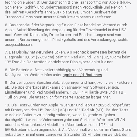
technologie wider. 3) Der durchschnittliche Transportmix von Apple (Flug‑,
Schienen‑, Schiff‑ und Bodentransport) nach Produktlinie und Region in
drei Jahren (Geschäftsjahre 2017 bis 2019), um den Basiswert der
Transport-Emissionen unserer Produkte am besten zu erfassen.
6. Basierend auf der Verpackung für den Einzelhandel bei Versand durch
Apple. Aufschlüsselung der Verpackung für den Einzelhandel in den USA
nach Gewicht. Klebstoffe, Druckfarben und Beschichtungen sind von
unseren Berechnungen des Plastikgehalts und des Verpackungs­gewichts
ausgeschlossen.
7. Das Display hat gerundete Ecken. Als Rechteck gemessen beträgt die
Diagonale 10,86" (27,59 cm) beim 11" iPad Air und 12,9" (32,78 cm) beim
13" iPad Air. Der tatsächlich sichtbare Displaybereich ist kleiner.
8. Die Batterielaufzeit variiert abhängig von Verwendung und
Konfiguration. Weitere Infos unter
apple.com/de/batteries
9. Der verfügbare Speicherplatz ist geringer und hängt von vielen Faktoren
ab. Die Speicherkapazität kann sich abhängig von Softwareversion,
Einstellungen und iPad Modell ändern. 1 GB = 1 Milliarde Byte und 1 TB =
1 Billion Byte. Die tatsächlich formatierte Kapazität ist geringer.
10. Die Tests wurden von Apple im Januar und Februar 2025 durchgeführt
mit Prototypen des 11" iPad Air (M3) und 13" iPad Air (M3). Bei den Tests
wurde die Batterie vollständig entladen, wobei folgende Aufgaben
durchgeführt wurden: Videowiedergabe und Surfen im Web über WLAN
oder das Mobilfunknetz (Modelle mit Mobilfunk waren in LTE und
5G Betreibernetzen angemeldet). Als Videoinhalt wurde ein im iTunes Store
gekaufter Film mit einer Länge von 2 Stunden 23 Minuten verwendet, der in