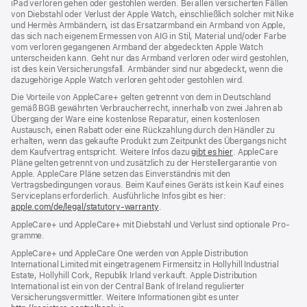
iPad verloren gehen oder gestohlen werden. Bei allen versicherten Fällen
von Diebstahl oder Verlust der Apple Watch, einschließlich solcher mit Nike
und Hermès Armbändern, ist das Ersatzarmband ein Armband von Apple,
das sich nach eigenem Ermessen von AIG in Stil, Material und/oder Farbe
vom verloren gegangenen Armband der abgedeckten Apple Watch
unterscheiden kann. Geht nur das Armband verloren oder wird gestohlen,
ist dies kein Versicherungsfall. Armbänder sind nur abgedeckt, wenn die
dazugehörige Apple Watch verloren geht oder gestohlen wird.
Die Vorteile von AppleCare+ gelten getrennt von dem in Deutschland
gemäß BGB gewährten Verbraucher­recht, inner­halb von zwei Jahren ab
Übergang der Ware eine kosten­lose Reparatur, einen kosten­losen
Austausch, einen Rabatt oder eine Rück­zahlung durch den Händler zu
erhalten, wenn das gekaufte Produkt zum Zeit­punkt des Übergangs nicht
dem Kauf­vertrag ent­spricht. Weitere Infos dazu
gibt es hier
(Öffnet
. AppleCare
Pläne gelten getrennt von und zu­sätz­lich zu der Hersteller­garantie von
ein
Apple. AppleCare Pläne setzen das Einverständnis mit den
neues
Vertragsbedingungen voraus. Beim Kauf eines Geräts ist kein Kauf eines
Fenster)
Serviceplans erfor­der­lich. Ausführliche Infos gibt es hier:
apple.com/de/legal/statutory-warranty
(Öffnet
.
ein
AppleCare+ und AppleCare+ mit Dieb­stahl und Verlust sind optionale Pro­
neues
gramme.
Fenster)
AppleCare+ und AppleCare One werden von Apple Distribution
International Limited mit eingetragenem Firmensitz in Hollyhill Industrial
Estate, Hollyhill Cork, Republik Irland verkauft. Apple Distribution
International ist ein von der Central Bank of Ireland regulierter
Versicherungsvermittler. Weitere Informationen gibt es unter