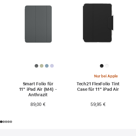
Nur bei Apple
Smart Folio für
Tech21 FlexFolio Tint
11" iPad Air (M4) -
Case für 11" iPad Air
Anthrazit
59,95 €
89,00 €
Footer