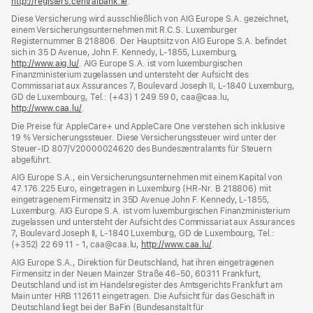
http://registers.centralbank.ie
(Öffnet
.
ein
Diese Versicherung wird ausschließlich von AIG Europe S.A. gezeichnet,
neues
einem Versicherungsunternehmen mit R.C.S. Luxemburger
Fenster)
Registernummer B 218806. Der Hauptsitz von AIG Europe S.A. befindet
sich in 35 D Avenue, John F. Kennedy, L‑1855, Luxemburg,
http://www.aig.lu/
(Öffnet
. AIG Europe S.A. ist vom luxemburgischen
Finanzministerium zugelassen und untersteht der Aufsicht des
ein
Commissariat aux Assurances 7, Boulevard Joseph II, L‑1840 Luxemburg,
neues
GD de Luxembourg, Tel.: (+43) 1 249 59 0, caa@caa.lu,
Fenster)
http://www.caa.lu/
(Öffnet
.
ein
Die Preise für AppleCare+ und AppleCare One verstehen sich inklusive
neues
19 % Versicherungssteuer. Diese Versicherungssteuer wird unter der
Fenster)
Steuer‑ID 807/V20000024620 des Bundeszentralamts für Steuern
abgeführt.
AIG Europe S.A., ein Versicherungsunternehmen mit einem Kapital von
47.176.225 Euro, eingetragen in Luxemburg (HR-Nr. B 218806) mit
eingetragenem Firmensitz in 35D Avenue John F. Kennedy, L-1855,
Luxemburg. AIG Europe S.A. ist vom luxemburgischen Finanzministerium
zugelassen und untersteht der Aufsicht des Commissariat aux Assurances
7, Boulevard Joseph II, L‑1840 Luxemburg, GD de Luxembourg, Tel.:
(+352) 22 69 11 - 1, caa@caa.lu,
http://www.caa.lu/
(Öffnet
.
ein
AIG Europe S.A., Direktion für Deutschland, hat ihren eingetragenen
neues
Firmensitz in der Neuen Mainzer Straße 46‑50, 60311 Frankfurt,
Fenster)
Deutschland und ist im Handelsregister des Amtsgerichts Frankfurt am
Main unter HRB 112611 eingetragen. Die Aufsicht für das Geschäft in
Deutschland liegt bei der BaFin (Bundesanstalt für