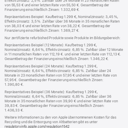
Effektivzinssatz: 2,5 %. Zahlbar über 24 Monate in 23 monatlichen Raten
von 55,53 € und einer letzten Rate von 55,50 €. Gesamtbetrag der
Finanzierung einschließlich Zinsen: 1.332,69 €.
Repräsentatives Beispiel: Kaufbetrag 1.299 €, Nominalzinssatz: 3,45 %,
Effektivzinssatz: 3,5 %. Zahlbar über 36 Monate in 35 monatlichen Raten
von 38,03 € und einer letzten Rate von 38,22 €. Gesamtbetrag der
Finanzierung einschließlich Zinsen: 1.369,27 €.
Nur zertifizierte refurbished Produkte sowie Produkte im Bildungsbereich:
Repräsentatives Beispiel (12 Monate): Kaufbetrag 1.299 €,
Nominalzinssatz: 6,64 %, Effektivzinssatz: 6,85 %. Zahlbar über 12 Monate
in 11 monatlichen Raten von 112,19 €. und einer letzten Rate von 112,13 €.
Gesamtbetrag der Finanzierung einschließlich Zinsen: 1.346,22 €.
Repräsentatives Beispiel (24 Monate): Kaufbetrag 1.299 €,
Nominalzinssatz: 6,64 %, Effektivzinssatz: 6,85 %. Zahlbar über 24
Monate in 23 monatlichen Raten von 57,95 € und einer letzten Rate von
57,95 €. Gesamtbetrag der Finanzierung einschließlich Zinsen:
1.390,80 €.
Repräsentatives Beispiel (36 Monate): Kaufbetrag 1.299 €,
Nominalzinssatz: 6,64 %, Effektivzinssatz: 6,85 %. Zahlbar über 36
Monate in 35 monatlichen Raten von 39,90 € und einer letzten Rate von
39,83 €. Gesamtbetrag der Finanzierung einschließlich Zinsen:
1.436,33 €.
Weitere Informationen zu den von Apple übernommenen Kosten für das
Recycling und die Entsorgung von Altbatterien gibt es unter
regulatoryinfo.apple.com/regulation1542
(öffnet