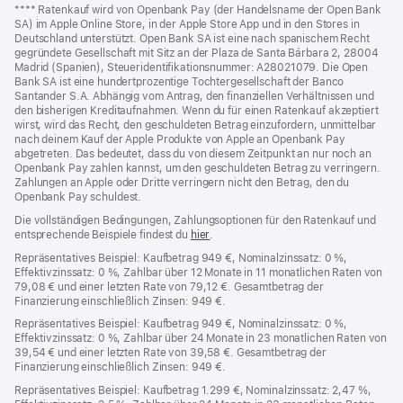
Fußnoten
Fußnote
**** Ratenkauf wird von Openbank Pay (der Handelsname der Open Bank
SA) im Apple Online Store, in der Apple Store App und in den Stores in
Deutschland unterstützt. Open Bank SA ist eine nach spanischem Recht
gegründete Gesellschaft mit Sitz an der Plaza de Santa Bárbara 2, 28004
Madrid (Spanien), Steueridentifikationsnummer: A28021079. Die Open
Bank SA ist eine hundertprozentige Tochtergesellschaft der Banco
Santander S.A. Abhängig vom Antrag, den finanziellen Verhältnissen und
den bisherigen Kreditaufnahmen. Wenn du für einen Ratenkauf akzeptiert
wirst, wird das Recht, den geschuldeten Betrag einzufordern, unmittelbar
nach deinem Kauf der Apple Produkte von Apple an Openbank Pay
abgetreten. Das bedeutet, dass du von diesem Zeitpunkt an nur noch an
Openbank Pay zahlen kannst, um den geschuldeten Betrag zu verringern.
Zahlungen an Apple oder Dritte verringern nicht den Betrag, den du
Openbank Pay schuldest.
Die vollständigen Bedingungen, Zahlungsoptionen für den Ratenkauf und
entsprechende Beispiele findest du
hier
(Öffnet
.
ein
Repräsentatives Beispiel: Kaufbetrag 949 €, Nominalzinssatz: 0 %,
neues
Effektivzinssatz: 0 %, Zahlbar über 12 Monate in 11 monatlichen Raten von
Fenster)
79,08 € und einer letzten Rate von 79,12 €. Gesamtbetrag der
Finanzierung einschließlich Zinsen: 949 €.
Repräsentatives Beispiel: Kaufbetrag 949 €, Nominalzinssatz: 0 %,
Effektivzinssatz: 0 %, Zahlbar über 24 Monate in 23 monatlichen Raten von
39,54 € und einer letzten Rate von 39,58 €. Gesamtbetrag der
Finanzierung einschließlich Zinsen: 949 €.
Repräsentatives Beispiel: Kaufbetrag 1.299 €, Nominalzinssatz: 2,47 %,