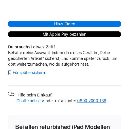
Hinzufügen
Mit Apple Pay bezahlen
Du brauchst etwas Zeit?
Behalte deine Auswahl, indem du dieses Gerät in „Deine
gesicherten Artikel“ sicherst, und komme später zurück, um
dort weiterzumachen, wo du aufgehört hast.
Für später sichern
Hilfe beim Einkauf.
Chatte online
(Öffnet
oder ruf an unter
0800 2000 136
.
ein
neues
Fenster)
Bei allen refurbished iPad Modellen