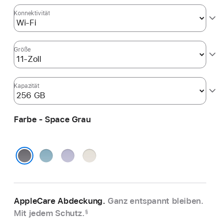
Konnektivität
Größe
Kapazität
Farbe - Space Grau
Blau
Violett
Polarstern
Space Grau
AppleCare Abdeckung.
Ganz entspannt bleiben.
Mit jedem Schutz.
§