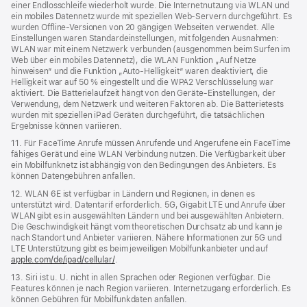
einer Endlosschleife wiederholt wurde. Die Internetnutzung via WLAN und
ein mobiles Datennetz wurde mit speziellen Web-Servern durchgeführt. Es
wurden Offline-Versionen von 20 gängigen Webseiten verwendet. Alle
Einstellungen waren Standard­einstellungen, mit folgenden Ausnahmen:
WLAN war mit einem Netzwerk verbunden (ausgenommen beim Surfen im
Web über ein mobiles Datennetz), die WLAN Funktion „Auf Netze
hinweisen“ und die Funktion „Auto-Helligkeit“ waren deaktiviert, die
Helligkeit war auf 50 % eingestellt und die WPA2 Verschlüsselung war
aktiviert. Die Batterielaufzeit hängt von den Geräte-Einstellungen, der
Verwendung, dem Netzwerk und weiteren Faktoren ab. Die Batterietests
wurden mit speziellen iPad Geräten durchgeführt, die tatsächlichen
Ergebnisse können variieren.
11. Für FaceTime Anrufe müssen Anrufende und Angerufene ein FaceTime
fähiges Gerät und eine WLAN Verbindung nutzen. Die Verfügbarkeit über
ein Mobilfunknetz ist abhängig von den Bedingungen des Anbieters. Es
können Datengebühren anfallen.
12. WLAN 6E ist verfügbar in Ländern und Regionen, in denen es
unterstützt wird. Datentarif erforderlich. 5G, Gigabit LTE und Anrufe über
WLAN gibt es in ausgewählten Ländern und bei ausgewählten Anbietern.
Die Geschwindigkeit hängt vom theoretischen Durchsatz ab und kann je
nach Standort und Anbieter variieren. Nähere Informationen zur 5G und
LTE Unterstützung gibt es beim jeweiligen Mobilfunkanbieter und auf
apple.com/de/ipad/cellular/
.
13. Siri ist u. U. nicht in allen Sprachen oder Regionen verfügbar. Die
Features können je nach Region variieren. Internetzugang erforderlich. Es
können Gebühren für Mobilfunkdaten anfallen.