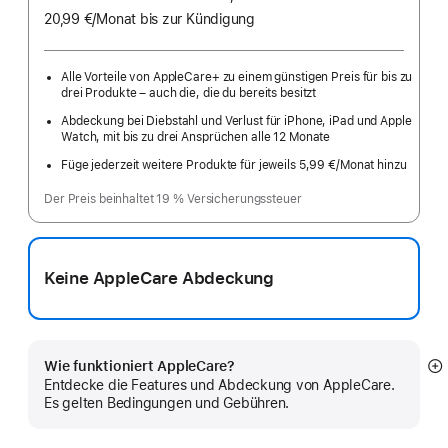
20,99 €
/Monat
pro
bis zur Kündigung
Monat
Alle Vorteile von AppleCare+ zu einem günstigen Preis für bis zu
drei Produkte – auch die, die du bereits besitzt
Abdeckung bei Diebstahl und Verlust für iPhone, iPad und Apple
Watch, mit bis zu drei Ansprüchen alle 12 Monate
Füge jederzeit weitere Produkte für jeweils 5,99 €
/Monat hinzu
pro
Monat
Der Preis beinhaltet 19 % Versicherungssteuer
Keine AppleCare Abdeckung
Wie funktioniert AppleCare?
M
Entdecke die Features und Abdeckung von AppleCare.
a
Es gelten Bedingungen und Gebühren.