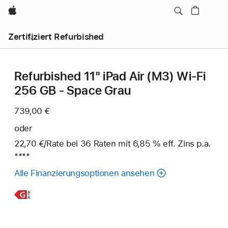
Apple
Zertifiziert Refurbished
Refurbished 11" iPad Air (M3) Wi‑Fi
256 GB - Space Grau
739,00 €
oder
22,70 €
/Rate
pro
bei 36
Raten
Raten
mit 6,85 % eff. Zins p.a.
Fuß
****
Rate
Alle Finanzierungsoptionen ansehen
Weitere
Infos,