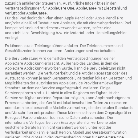
zuzüglich anfallender Steuern an. Ausführliche Infos gibt es in den
Vertragsbedingungen für
AppleCare One
(Öffnet
,
AppleCare+ mit Diebstahl und
Verlust
(Öffnet
oder
AppleCare+
(Öffnet
.
ein
Für das iPad deckt dein Plan einen Apple Pencil oder Apple Pencil Pro
ein
ein
neues
und/oder eine iPad Tastatur von Apple ab, die mit einem abgedeckten iPad
neues
neues
Fenster)
kompatibel sind und mit diesem verwendet werden, sofern eine
Fenster)
Fenster)
unabsichtliche Beschädigung bzw. ein Material‑ oder Herstellungsfehler
vorliegt.
Es können lokale Telefongebühren anfallen. Die Telefonnummern und
Geschäftszeiten können variieren. Änderungen sind vorbehalten.
Die Serviceleistung wird gemäß den Vertragsbedingungen deiner
AppleCare Abdeckung erbracht. Außerhalb des Landes, in dem die
AppleCare Abdeckung erworben wurde, kann die Serviceleistung nicht
garantiert werden. Die Verfügbarkeit und die Art der Reparatur oder des
Austauschs können je nach Gerätemodell, geltenden lokalen Gesetzen und
Möglichkeiten der autorisierten Apple Service Provider am jeweiligen
Standort, an dem der Service angefragt wird, variieren. Einige
Serviceoptionen sind u. U. nicht in allen Regionen verfügbar. Ist der
Service verfügbar und eine Reparatur möglich, kann Apple nach eigenem
Ermessen anbieten, das Gerät mit lokal beschafften Teilen zu reparieren
oder durch lokal beschaffte Modelle zu ersetzen, die den lokalen Standards
und Vorschriften entsprechen. Diese können sich von dem Originalgerät in
Bezug auf Farbe und/oder technische Daten unterscheiden. Die
internationale Verfügbarkeit von Ersatzgeräten für verlorene oder
gestohlene Geräte kann nicht garantiert werden, unterliegt der
Verfügbarkeit und kann je nach Region, Modell und Gerätekonfiguration
variieren. Infos gibt es in den Vertragsbedingungen für
AppleCare One
(Öffnet
,