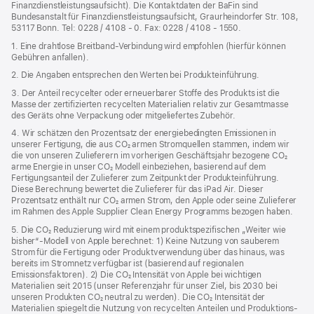
Finanzdienstleistungsaufsicht). Die Kontaktdaten der BaFin sind
Bundesanstalt für Finanzdienstleistungsaufsicht, Graurheindorfer Str. 108,
53117 Bonn. Tel: 0228 / 4108 - 0. Fax: 0228 / 4108 - 1550.
1. Eine drahtlose Breitband-Verbindung wird empfohlen (hierfür können
Gebühren anfallen).
2. Die Angaben entsprechen den Werten bei Produkteinführung.
3. Der Anteil recycelter oder erneuerbarer Stoffe des Produkts ist die
Masse der zertifizierten recycelten Materialien relativ zur Gesamtmasse
des Geräts ohne Verpackung oder mitgeliefertes Zubehör.
4. Wir schätzen den Prozentsatz der energiebedingten Emissionen in
unserer Fertigung, die aus CO₂ armen Stromquellen stammen, indem wir
die von unseren Zulieferern im vorherigen Geschäftsjahr bezogene CO₂
arme Energie in unser CO₂ Modell einbeziehen, basierend auf dem
Fertigungsanteil der Zulieferer zum Zeitpunkt der Produkt­einführung.
Diese Berechnung bewertet die Zulieferer für das iPad Air. Dieser
Prozentsatz enthält nur CO₂ armen Strom, den Apple oder seine Zulieferer
im Rahmen des Apple Supplier Clean Energy Programms bezogen haben.
5. Die CO₂ Reduzierung wird mit einem produktspezifischen „Weiter wie
bisher“-Modell von Apple berechnet: 1) Keine Nutzung von sauberem
Strom für die Fertigung oder Produktverwendung über das hinaus, was
bereits im Stromnetz verfügbar ist (basierend auf regionalen
Emissionsfaktoren). 2) Die CO₂ Intensität von Apple bei wichtigen
Materialien seit 2015 (unser Referenzjahr für unser Ziel, bis 2030 bei
unseren Produkten CO₂ neutral zu werden). Die CO₂ Intensität der
Materialien spiegelt die Nutzung von recycelten Anteilen und Produktions­