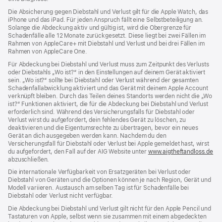
Die Absicherung gegen Diebstahl und Verlust gilt für die Apple Watch, das
iPhone und das iPad. Für jeden Anspruch fällt eine Selbstbeteiligung an.
Solange die Abdeckung aktiv und gültig ist, wird die Obergrenze für
Schadenfälle alle 12 Monate zurückgesetzt. Diese liegt bei zwei Fällen im
Rahmen von AppleCare+ mit Diebstahl und Verlust und bei drei Fällen im
Rahmen von AppleCare One.
Für Abdeckung bei Diebstahl und Verlust muss zum Zeit­punkt des Verlusts
oder Dieb­stahls „Wo ist?“ in den Einstellungen auf deinem Gerät aktiviert
sein. „Wo ist?“ sollte bei Diebstahl oder Verlust während der gesamten
Schadenfallabwicklung aktiviert und das Gerät mit deinem Apple Account
verknüpft bleiben. Durch das Teilen deines Standorts werden nicht die „Wo
ist?“ Funktionen aktiviert, die für die Abdeckung bei Diebstahl und Verlust
erforderlich sind. Während des Versicherungs­falls für Diebstahl oder
Verlust wirst du aufgefordert, dein fehlendes Gerät zu löschen, zu
deaktivieren und die Eigentums­rechte zu übertragen, bevor ein neues
Gerät an dich ausgegeben werden kann. Nachdem du den
Versicherungsfall für Diebstahl oder Verlust bei Apple gemeldet hast, wirst
du aufgefordert, den Fall auf der AIG Website unter
www.aigtheftandloss.de
(Öf
abzuschließen.
ein
ne
Die internationale Verfügbarkeit von Ersatzgeräten bei Verlust oder
Fen
Diebstahl von Geräten und die Optionen können je nach Region, Gerät und
Modell variieren. Austausch am selben Tag ist für Schadenfälle bei
Diebstahl oder Verlust nicht verfügbar.
Die Abdeckung bei Diebstahl und Verlust gilt nicht für den Apple Pencil und
Tastaturen von Apple, selbst wenn sie zusammen mit einem abgedeckten