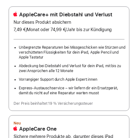
AppleCare+ mit Diebstahl und Verlust
Nur dieses Produkt absichern
7,49 €
/Monat
pro
oder 74,99 €
/Jahr
Pro
bis zur Kündigung
Monat
Jahr
Unbegrenzte Reparaturen bei Missgeschicken wie Stürzen und
verschütteten Flüssigkeiten für dein iPad, Apple Pencil und
Apple Tastatur
Abdeckung bei Diebstahl und Verlust für dein iPad, mit bis zu
zwei Ansprüchen alle 12 Monate
Vorrangiger Support durch Apple Expert:innen
Express-Austauschservice – wir liefern dir ein Ersatzgerät,
damit du nicht auf eine Reparatur warten musst
Der Preis beinhaltet 19 % Versicherungssteuer
Neu
AppleCare One
Sichere mehrere Produkte ab, darunter dieses iPad