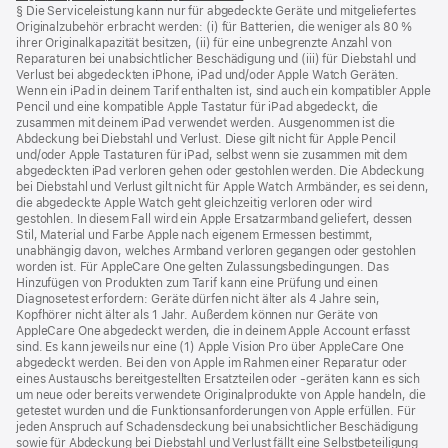
§ Die Serviceleistung kann nur für abgedeckte Geräte und mitgeliefertes
ein
Originalzubehör erbracht werden: (i) für Batterien, die weniger als 80 %
neues
ihrer Originalkapazität besitzen, (ii) für eine unbegrenzte Anzahl von
Fenster)
Reparaturen bei unabsichtlicher Beschädigung und (iii) für Diebstahl und
Verlust bei abgedeckten iPhone, iPad und/oder Apple Watch Geräten.
Wenn ein iPad in deinem Tarif enthalten ist, sind auch ein kompatibler Apple
Pencil und eine kompatible Apple Tastatur für iPad abgedeckt, die
zusammen mit deinem iPad verwendet werden. Ausgenommen ist die
Abdeckung bei Diebstahl und Verlust. Diese gilt nicht für Apple Pencil
und/oder Apple Tastaturen für iPad, selbst wenn sie zusammen mit dem
abgedeckten iPad verloren gehen oder gestohlen werden. Die Abdeckung
bei Diebstahl und Verlust gilt nicht für Apple Watch Armbänder, es sei denn,
die abgedeckte Apple Watch geht gleichzeitig verloren oder wird
gestohlen. In diesem Fall wird ein Apple Ersatzarmband geliefert, dessen
Stil, Material und Farbe Apple nach eigenem Ermessen bestimmt,
unabhängig davon, welches Armband verloren gegangen oder gestohlen
worden ist. Für AppleCare One gelten Zulassungsbedingungen. Das
Hinzufügen von Produkten zum Tarif kann eine Prüfung und einen
Diagnosetest erfordern: Geräte dürfen nicht älter als 4 Jahre sein,
Kopfhörer nicht älter als 1 Jahr. Außerdem können nur Geräte von
AppleCare One abgedeckt werden, die in deinem Apple Account erfasst
sind. Es kann jeweils nur eine (1) Apple Vision Pro über AppleCare One
abgedeckt werden. Bei den von Apple im Rahmen einer Reparatur oder
eines Austauschs bereitgestellten Ersatzteilen oder ‑geräten kann es sich
um neue oder bereits verwendete Originalprodukte von Apple handeln, die
getestet wurden und die Funktions­anforderungen von Apple erfüllen. Für
jeden Anspruch auf Schadensdeckung bei unabsichtlicher Beschädigung
sowie für Abdeckung bei Diebstahl und Verlust fällt eine Selbstbeteiligung