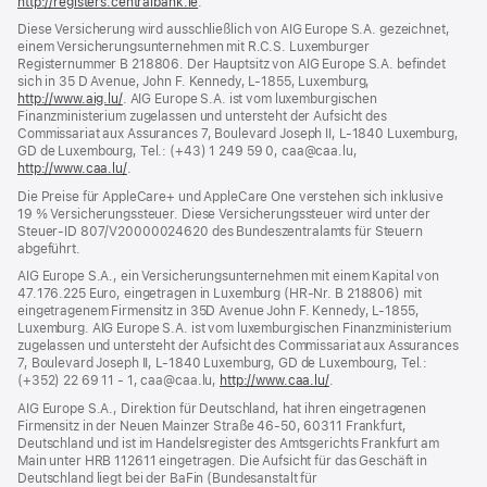
http://registers.centralbank.ie
(Öffnet
.
ein
Diese Versicherung wird ausschließlich von AIG Europe S.A. gezeichnet,
neues
einem Versicherungsunternehmen mit R.C.S. Luxemburger
Fenster)
Registernummer B 218806. Der Hauptsitz von AIG Europe S.A. befindet
sich in 35 D Avenue, John F. Kennedy, L‑1855, Luxemburg,
http://www.aig.lu/
(Öffnet
. AIG Europe S.A. ist vom luxemburgischen
Finanzministerium zugelassen und untersteht der Aufsicht des
ein
Commissariat aux Assurances 7, Boulevard Joseph II, L‑1840 Luxemburg,
neues
GD de Luxembourg, Tel.: (+43) 1 249 59 0, caa@caa.lu,
Fenster)
http://www.caa.lu/
(Öffnet
.
ein
Die Preise für AppleCare+ und AppleCare One verstehen sich inklusive
neues
19 % Versicherungssteuer. Diese Versicherungssteuer wird unter der
Fenster)
Steuer‑ID 807/V20000024620 des Bundeszentralamts für Steuern
abgeführt.
AIG Europe S.A., ein Versicherungsunternehmen mit einem Kapital von
47.176.225 Euro, eingetragen in Luxemburg (HR-Nr. B 218806) mit
eingetragenem Firmensitz in 35D Avenue John F. Kennedy, L-1855,
Luxemburg. AIG Europe S.A. ist vom luxemburgischen Finanzministerium
zugelassen und untersteht der Aufsicht des Commissariat aux Assurances
7, Boulevard Joseph II, L‑1840 Luxemburg, GD de Luxembourg, Tel.:
(+352) 22 69 11 - 1, caa@caa.lu,
http://www.caa.lu/
(Öffnet
.
ein
AIG Europe S.A., Direktion für Deutschland, hat ihren eingetragenen
neues
Firmensitz in der Neuen Mainzer Straße 46‑50, 60311 Frankfurt,
Fenster)
Deutschland und ist im Handelsregister des Amtsgerichts Frankfurt am
Main unter HRB 112611 eingetragen. Die Aufsicht für das Geschäft in
Deutschland liegt bei der BaFin (Bundesanstalt für