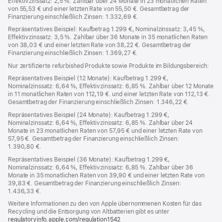
Effektivzinssatz: 2,5 %. Zahlbar über 24 Monate in 23 monatlichen Raten
von 55,53 € und einer letzten Rate von 55,50 €. Gesamtbetrag der
Finanzierung einschließlich Zinsen: 1.332,69 €.
Repräsentatives Beispiel: Kaufbetrag 1.299 €, Nominalzinssatz: 3,45 %,
Effektivzinssatz: 3,5 %. Zahlbar über 36 Monate in 35 monatlichen Raten
von 38,03 € und einer letzten Rate von 38,22 €. Gesamtbetrag der
Finanzierung einschließlich Zinsen: 1.369,27 €.
Nur zertifizierte refurbished Produkte sowie Produkte im Bildungsbereich:
Repräsentatives Beispiel (12 Monate): Kaufbetrag 1.299 €,
Nominalzinssatz: 6,64 %, Effektivzinssatz: 6,85 %. Zahlbar über 12 Monate
in 11 monatlichen Raten von 112,19 €. und einer letzten Rate von 112,13 €.
Gesamtbetrag der Finanzierung einschließlich Zinsen: 1.346,22 €.
Repräsentatives Beispiel (24 Monate): Kaufbetrag 1.299 €,
Nominalzinssatz: 6,64 %, Effektivzinssatz: 6,85 %. Zahlbar über 24
Monate in 23 monatlichen Raten von 57,95 € und einer letzten Rate von
57,95 €. Gesamtbetrag der Finanzierung einschließlich Zinsen:
1.390,80 €.
Repräsentatives Beispiel (36 Monate): Kaufbetrag 1.299 €,
Nominalzinssatz: 6,64 %, Effektivzinssatz: 6,85 %. Zahlbar über 36
Monate in 35 monatlichen Raten von 39,90 € und einer letzten Rate von
39,83 €. Gesamtbetrag der Finanzierung einschließlich Zinsen:
1.436,33 €.
Weitere Informationen zu den von Apple übernommenen Kosten für das
Recycling und die Entsorgung von Altbatterien gibt es unter
regulatoryinfo.apple.com/regulation1542
(öffnet