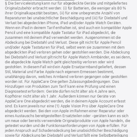
§ Die Serviceleistung kann nur für abgedeckte Geräte und mitgeliefertes
ein
Originalzubehör erbracht werden: (i) für Batterien, die weniger als 80 %
neues
ihrer Originalkapazität besitzen, (ii) für eine unbegrenzte Anzahl von
Fenster)
Reparaturen bei unabsichtlicher Beschädigung und (iii) für Diebstahl und
Verlust bei abgedeckten iPhone, iPad und/oder Apple Watch Geräten.
Wenn ein iPad in deinem Tarif enthalten ist, sind auch ein kompatibler Apple
Pencil und eine kompatible Apple Tastatur für iPad abgedeckt, die
zusammen mit deinem iPad verwendet werden. Ausgenommen ist die
Abdeckung bei Diebstahl und Verlust. Diese gilt nicht für Apple Pencil
und/oder Apple Tastaturen für iPad, selbst wenn sie zusammen mit dem
abgedeckten iPad verloren gehen oder gestohlen werden. Die Abdeckung
bei Diebstahl und Verlust gilt nicht für Apple Watch Armbänder, es sei denn,
die abgedeckte Apple Watch geht gleichzeitig verloren oder wird
gestohlen. In diesem Fall wird ein Apple Ersatzarmband geliefert, dessen
Stil, Material und Farbe Apple nach eigenem Ermessen bestimmt,
unabhängig davon, welches Armband verloren gegangen oder gestohlen
worden ist. Für AppleCare One gelten Zulassungsbedingungen. Das
Hinzufügen von Produkten zum Tarif kann eine Prüfung und einen
Diagnosetest erfordern: Geräte dürfen nicht älter als 4 Jahre sein,
Kopfhörer nicht älter als 1 Jahr. Außerdem können nur Geräte von
AppleCare One abgedeckt werden, die in deinem Apple Account erfasst
sind. Es kann jeweils nur eine (1) Apple Vision Pro über AppleCare One
abgedeckt werden. Bei den von Apple im Rahmen einer Reparatur oder
eines Austauschs bereitgestellten Ersatzteilen oder ‑geräten kann es sich
um neue oder bereits verwendete Originalprodukte von Apple handeln, die
getestet wurden und die Funktions­anforderungen von Apple erfüllen. Für
jeden Anspruch auf Schadensdeckung bei unabsichtlicher Beschädigung
sowie für Abdeckung bei Diebstahl und Verlust fällt eine Selbstbeteiligung