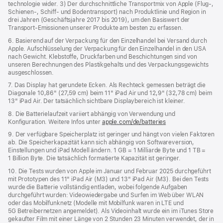
technologie wider. 3) Der durchschnittliche Transportmix von Apple (Flug‑,
Schienen‑, Schiff‑ und Bodentransport) nach Produktlinie und Region in
drei Jahren (Geschäftsjahre 2017 bis 2019), um den Basiswert der
Transport-Emissionen unserer Produkte am besten zu erfassen.
6. Basierend auf der Verpackung für den Einzelhandel bei Versand durch
Apple. Aufschlüsselung der Verpackung für den Einzelhandel in den USA
nach Gewicht. Klebstoffe, Druckfarben und Beschichtungen sind von
unseren Berechnungen des Plastikgehalts und des Verpackungs­gewichts
ausgeschlossen.
7. Das Display hat gerundete Ecken. Als Rechteck gemessen beträgt die
Diagonale 10,86" (27,59 cm) beim 11" iPad Air und 12,9" (32,78 cm) beim
13" iPad Air. Der tatsächlich sichtbare Displaybereich ist kleiner.
8. Die Batterielaufzeit variiert abhängig von Verwendung und
Konfiguration. Weitere Infos unter
apple.com/de/batteries
9. Der verfügbare Speicherplatz ist geringer und hängt von vielen Faktoren
ab. Die Speicherkapazität kann sich abhängig von Softwareversion,
Einstellungen und iPad Modell ändern. 1 GB = 1 Milliarde Byte und 1 TB =
1 Billion Byte. Die tatsächlich formatierte Kapazität ist geringer.
10. Die Tests wurden von Apple im Januar und Februar 2025 durchgeführt
mit Prototypen des 11" iPad Air (M3) und 13" iPad Air (M3). Bei den Tests
wurde die Batterie vollständig entladen, wobei folgende Aufgaben
durchgeführt wurden: Videowiedergabe und Surfen im Web über WLAN
oder das Mobilfunknetz (Modelle mit Mobilfunk waren in LTE und
5G Betreibernetzen angemeldet). Als Videoinhalt wurde ein im iTunes Store
gekaufter Film mit einer Länge von 2 Stunden 23 Minuten verwendet, der in