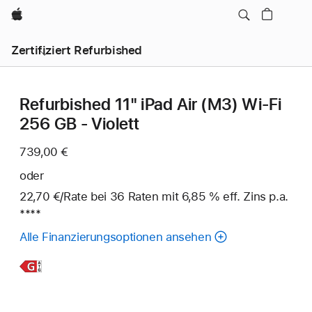
Apple
Zertifiziert Refurbished
Refurbished 11" iPad Air (M3) Wi‑Fi
256 GB - Violett
739,00 €
oder
22,70 €
/Rate
pro
bei 36
Raten
Raten
mit 6,85 % eff. Zins p.a.
Fuß
****
Rate
Alle Finanzierungsoptionen ansehen
Weitere
Infos,