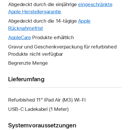
Abgedeckt durch die einjährige
eingeschränkte
Apple Herstellergarantie
Ein
neues
Abgedeckt durch die 14-tägige
Apple
Fenster
Rücknahmefrist
Ein
wird
neues
AppleCare
Ein
Produkte erhältlich
geöffnet.
Fenster
neues
Gravur und Geschenkverpackung für refurbished
wird
Fenster
Produkte nicht verfügbar
geöffnet.
wird
Begrenzte Menge
geöffnet.
Lieferumfang
Refurbished 11" iPad Air (M3) Wi-Fi
USB‑C Ladekabel (1 Meter)
Systemvoraussetzungen