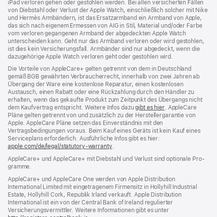
iPad verloren gehen oder gestohlen werden. Bei allen versicherten Fällen
von Diebstahl oder Verlust der Apple Watch, einschließlich solcher mit Nike
und Hermès Armbändern, ist das Ersatzarmband ein Armband von Apple,
das sich nach eigenem Ermessen von AIG in Stil, Material und/oder Farbe
vom verloren gegangenen Armband der abgedeckten Apple Watch
unterscheiden kann. Geht nur das Armband verloren oder wird gestohlen,
ist dies kein Versicherungsfall. Armbänder sind nur abgedeckt, wenn die
dazugehörige Apple Watch verloren geht oder gestohlen wird.
Die Vorteile von AppleCare+ gelten getrennt von dem in Deutschland
gemäß BGB gewährten Verbraucher­recht, inner­halb von zwei Jahren ab
Übergang der Ware eine kosten­lose Reparatur, einen kosten­losen
Austausch, einen Rabatt oder eine Rück­zahlung durch den Händler zu
erhalten, wenn das gekaufte Produkt zum Zeit­punkt des Übergangs nicht
dem Kauf­vertrag ent­spricht. Weitere Infos dazu
gibt es hier
(Öffnet
. AppleCare
Pläne gelten getrennt von und zu­sätz­lich zu der Hersteller­garantie von
ein
Apple. AppleCare Pläne setzen das Einverständnis mit den
neues
Vertragsbedingungen voraus. Beim Kauf eines Geräts ist kein Kauf eines
Fenster)
Serviceplans erfor­der­lich. Ausführliche Infos gibt es hier:
apple.com/de/legal/statutory-warranty
(Öffnet
.
ein
AppleCare+ und AppleCare+ mit Dieb­stahl und Verlust sind optionale Pro­
neues
gramme.
Fenster)
AppleCare+ und AppleCare One werden von Apple Distribution
International Limited mit eingetragenem Firmensitz in Hollyhill Industrial
Estate, Hollyhill Cork, Republik Irland verkauft. Apple Distribution
International ist ein von der Central Bank of Ireland regulierter
Versicherungsvermittler. Weitere Informationen gibt es unter