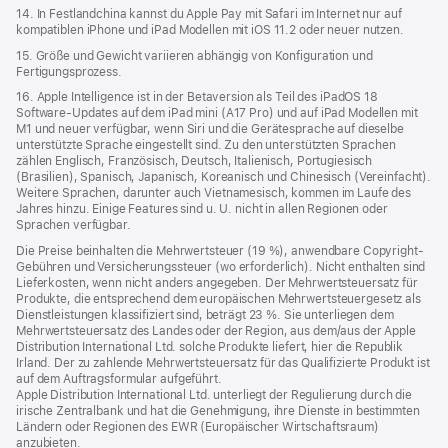
14. In Festlandchina kannst du Apple Pay mit Safari im Internet nur auf
kompatiblen iPhone und iPad Modellen mit iOS 11.2 oder neuer nutzen.
15. Größe und Gewicht variieren abhängig von Konfiguration und
Fertigungsprozess.
16. Apple Intelligence ist in der Betaversion als Teil des iPadOS 18
Software-Updates auf dem iPad mini (A17 Pro) und auf iPad Modellen mit
M1 und neuer verfügbar, wenn Siri und die Gerätesprache auf dieselbe
unterstützte Sprache eingestellt sind. Zu den unterstützten Sprachen
zählen Englisch, Französisch, Deutsch, Italienisch, Portugiesisch
(Brasilien), Spanisch, Japanisch, Koreanisch und Chinesisch (Vereinfacht).
Weitere Sprachen, darunter auch Vietnamesisch, kommen im Laufe des
Jahres hinzu. Einige Features sind u. U. nicht in allen Regionen oder
Sprachen verfügbar.
Die Preise beinhalten die Mehrwertsteuer (19 %), anwendbare Copyright-
Gebühren und Versicherungssteuer (wo erforderlich). Nicht enthalten sind
Lieferkosten, wenn nicht anders angegeben. Der Mehrwertsteuersatz für
Produkte, die entsprechend dem europäischen Mehrwertsteuergesetz als
Dienstleistungen klassifiziert sind, beträgt 23 %. Sie unterliegen dem
Mehrwertsteuersatz des Landes oder der Region, aus dem/aus der Apple
Distribution International Ltd. solche Produkte liefert, hier die Republik
Irland. Der zu zahlende Mehrwertsteuersatz für das Qualifizierte Produkt ist
auf dem Auftragsformular aufgeführt.
Apple Distribution International Ltd. unterliegt der Regulierung durch die
irische Zentralbank und hat die Genehmigung, ihre Dienste in bestimmten
Ländern oder Regionen des EWR (Europäischer Wirtschaftsraum)
anzubieten.