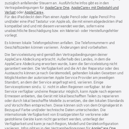
zuzüglich anfallender Steuern an. Ausführliche Infos gibt es in den
Vertragsbedingungen für
AppleCare One
(Öffnet
,
AppleCare+ mit Diebstahl und
Verlust
(Öffnet
oder
AppleCare+
(Öffnet
.
ein
Für das iPad deckt dein Plan einen Apple Pencil oder Apple Pencil Pro
ein
ein
neues
und/oder eine iPad Tastatur von Apple ab, die mit einem abgedeckten iPad
neues
neues
Fenster)
kompatibel sind und mit diesem verwendet werden, sofern eine
Fenster)
Fenster)
unabsichtliche Beschädigung bzw. ein Material‑ oder Herstellungsfehler
vorliegt.
Es können lokale Telefongebühren anfallen. Die Telefonnummern und
Geschäftszeiten können variieren. Änderungen sind vorbehalten.
Die Serviceleistung wird gemäß den Vertragsbedingungen deiner
AppleCare Abdeckung erbracht. Außerhalb des Landes, in dem die
AppleCare Abdeckung erworben wurde, kann die Serviceleistung nicht
garantiert werden. Die Verfügbarkeit und die Art der Reparatur oder des
Austauschs können je nach Gerätemodell, geltenden lokalen Gesetzen und
Möglichkeiten der autorisierten Apple Service Provider am jeweiligen
Standort, an dem der Service angefragt wird, variieren. Einige
Serviceoptionen sind u. U. nicht in allen Regionen verfügbar. Ist der
Service verfügbar und eine Reparatur möglich, kann Apple nach eigenem
Ermessen anbieten, das Gerät mit lokal beschafften Teilen zu reparieren
oder durch lokal beschaffte Modelle zu ersetzen, die den lokalen Standards
und Vorschriften entsprechen. Diese können sich von dem Originalgerät in
Bezug auf Farbe und/oder technische Daten unterscheiden. Die
internationale Verfügbarkeit von Ersatzgeräten für verlorene oder
gestohlene Geräte kann nicht garantiert werden, unterliegt der
Verfügbarkeit und kann je nach Region, Modell und Gerätekonfiguration
variieren. Infos gibt es in den Vertragsbedingungen für
AppleCare One
(Öffnet
,