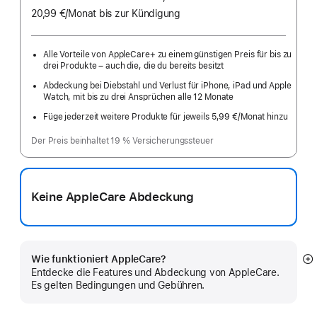
20,99 €
/Monat
pro
bis zur Kündigung
Monat
Alle Vorteile von AppleCare+ zu einem günstigen Preis für bis zu
drei Produkte – auch die, die du bereits besitzt
Abdeckung bei Diebstahl und Verlust für iPhone, iPad und Apple
Watch, mit bis zu drei Ansprüchen alle 12 Monate
Füge jederzeit weitere Produkte für jeweils 5,99 €
/Monat hinzu
pro
Monat
Der Preis beinhaltet 19 % Versicherungssteuer
Keine AppleCare Abdeckung
Wie funktioniert AppleCare?
M
Entdecke die Features und Abdeckung von AppleCare.
a
Es gelten Bedingungen und Gebühren.