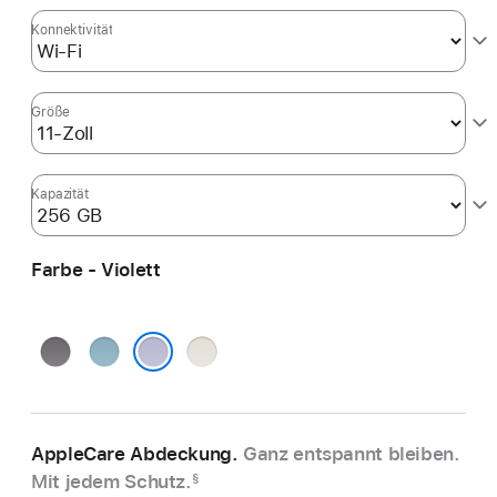
Konnektivität
Größe
Kapazität
Farbe - Violett
Space Grau
Blau
Polarstern
Violett
AppleCare Abdeckung.
Ganz entspannt bleiben.
Mit jedem Schutz.
§