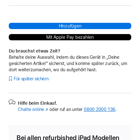
Hinzufügen
Mit Apple Pay bezahlen
Du brauchst etwas Zeit?
Behalte deine Auswahl, indem du dieses Gerät in „Deine
gesicherten Artikel“ sicherst, und komme später zurück, um
dort weiterzumachen, wo du aufgehört hast.
Für später sichern
Hilfe beim Einkauf.
Chatte online
(Öffnet
oder ruf an unter
0800 2000 136
.
ein
neues
Fenster)
Bei allen refurbished iPad Modellen