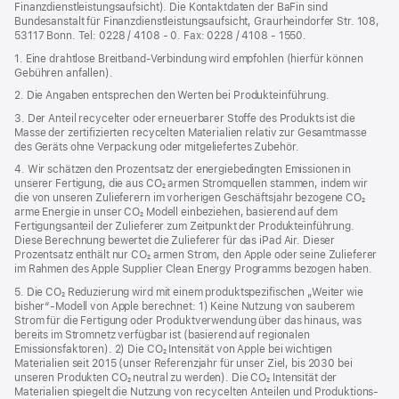
Finanzdienstleistungsaufsicht). Die Kontaktdaten der BaFin sind
Bundesanstalt für Finanzdienstleistungsaufsicht, Graurheindorfer Str. 108,
53117 Bonn. Tel: 0228 / 4108 - 0. Fax: 0228 / 4108 - 1550.
1. Eine drahtlose Breitband-Verbindung wird empfohlen (hierfür können
Gebühren anfallen).
2. Die Angaben entsprechen den Werten bei Produkteinführung.
3. Der Anteil recycelter oder erneuerbarer Stoffe des Produkts ist die
Masse der zertifizierten recycelten Materialien relativ zur Gesamtmasse
des Geräts ohne Verpackung oder mitgeliefertes Zubehör.
4. Wir schätzen den Prozentsatz der energiebedingten Emissionen in
unserer Fertigung, die aus CO₂ armen Stromquellen stammen, indem wir
die von unseren Zulieferern im vorherigen Geschäftsjahr bezogene CO₂
arme Energie in unser CO₂ Modell einbeziehen, basierend auf dem
Fertigungsanteil der Zulieferer zum Zeitpunkt der Produkt­einführung.
Diese Berechnung bewertet die Zulieferer für das iPad Air. Dieser
Prozentsatz enthält nur CO₂ armen Strom, den Apple oder seine Zulieferer
im Rahmen des Apple Supplier Clean Energy Programms bezogen haben.
5. Die CO₂ Reduzierung wird mit einem produktspezifischen „Weiter wie
bisher“-Modell von Apple berechnet: 1) Keine Nutzung von sauberem
Strom für die Fertigung oder Produktverwendung über das hinaus, was
bereits im Stromnetz verfügbar ist (basierend auf regionalen
Emissionsfaktoren). 2) Die CO₂ Intensität von Apple bei wichtigen
Materialien seit 2015 (unser Referenzjahr für unser Ziel, bis 2030 bei
unseren Produkten CO₂ neutral zu werden). Die CO₂ Intensität der
Materialien spiegelt die Nutzung von recycelten Anteilen und Produktions­