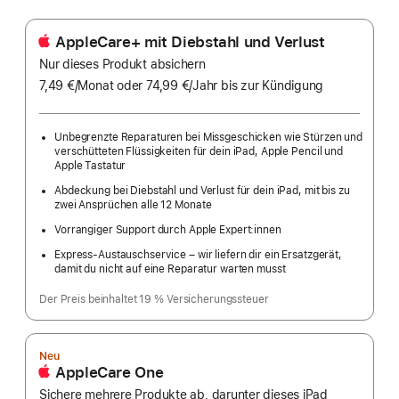
AppleCare+ mit Diebstahl und Verlust
Nur dieses Produkt absichern
7,49 €
/Monat
pro
oder 74,99 €
/Jahr
Pro
bis zur Kündigung
Monat
Jahr
Unbegrenzte Reparaturen bei Missgeschicken wie Stürzen und
verschütteten Flüssigkeiten für dein iPad, Apple Pencil und
Apple Tastatur
Abdeckung bei Diebstahl und Verlust für dein iPad, mit bis zu
zwei Ansprüchen alle 12 Monate
Vorrangiger Support durch Apple Expert:innen
Express-Austauschservice – wir liefern dir ein Ersatzgerät,
damit du nicht auf eine Reparatur warten musst
Der Preis beinhaltet 19 % Versicherungssteuer
Neu
AppleCare One
Sichere mehrere Produkte ab, darunter dieses iPad