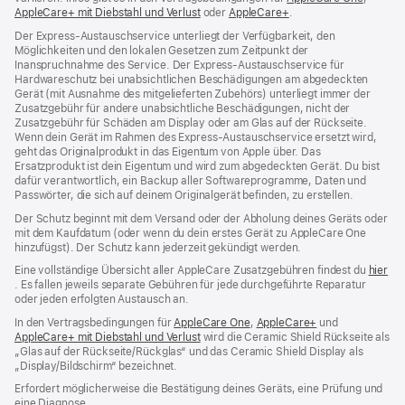
AppleCare+ mit Diebstahl und Verlust
(Öffnet
oder
AppleCare+
(Öffnet
.
ein
ein
ein
neues
Der Express-Austauschservice unterliegt der Verfügbarkeit, den
neues
neues
Fenster
Möglichkeiten und den lokalen Gesetzen zum Zeitpunkt der
Fenster)
Fenster)
Inanspruchnahme des Service. Der Express-Austauschservice für
Hardwareschutz bei unabsichtlichen Beschädigungen am abgedeckten
Gerät (mit Ausnahme des mitgelieferten Zubehörs) unterliegt immer der
Zusatzgebühr für andere unabsichtliche Beschädigungen, nicht der
Zusatzgebühr für Schäden am Display oder am Glas auf der Rückseite.
Wenn dein Gerät im Rahmen des Express-Austauschservice ersetzt wird,
geht das Originalprodukt in das Eigentum von Apple über. Das
Ersatzprodukt ist dein Eigentum und wird zum abgedeckten Gerät. Du bist
dafür verantwortlich, ein Backup aller Softwareprogramme, Daten und
Passwörter, die sich auf deinem Originalgerät befinden, zu erstellen.
Der Schutz beginnt mit dem Versand oder der Abholung deines Geräts oder
mit dem Kaufdatum (oder wenn du dein erstes Gerät zu AppleCare One
hinzufügst). Der Schutz kann jederzeit gekündigt werden.
Eine vollständige Übersicht aller AppleCare Zusatzgebühren findest du
hier
(Öffnet
. Es fallen jeweils separate Gebühren für jede durchgeführte Reparatur
ein
oder jeden erfolgten Austausch an.
neues
In den Vertragsbedingungen für
AppleCare One
(Öffnet
,
AppleCare+
(Öffnet
und
Fenster)
AppleCare+ mit Diebstahl und Verlust
(Öffnet
wird die Ceramic Shield Rückseite als
ein
ein
„Glas auf der Rückseite/Rückglas“ und das Ceramic Shield Display als
ein
neues
neues
„Display/Bildschirm“ bezeichnet.
neues
Fenster)
Fenster)
Fenster)
Erfordert möglicherweise die Bestätigung deines Geräts, eine Prüfung und
eine Diagnose.