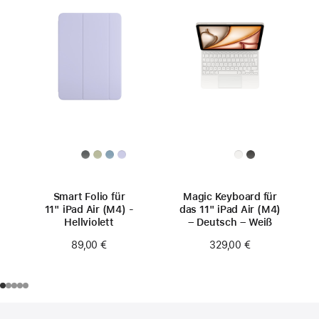
Smart Folio für
Magic Keyboard für
11" iPad Air (M4) -
das 11" iPad Air (M4)
Hellviolett
– Deutsch – Weiß
89,00 €
329,00 €
Footer