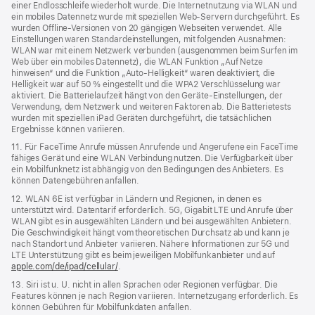
einer Endlosschleife wiederholt wurde. Die Internetnutzung via WLAN und
ein mobiles Datennetz wurde mit speziellen Web-Servern durchgeführt. Es
wurden Offline-Versionen von 20 gängigen Webseiten verwendet. Alle
Einstellungen waren Standard­einstellungen, mit folgenden Ausnahmen:
WLAN war mit einem Netzwerk verbunden (ausgenommen beim Surfen im
Web über ein mobiles Datennetz), die WLAN Funktion „Auf Netze
hinweisen“ und die Funktion „Auto-Helligkeit“ waren deaktiviert, die
Helligkeit war auf 50 % eingestellt und die WPA2 Verschlüsselung war
aktiviert. Die Batterielaufzeit hängt von den Geräte-Einstellungen, der
Verwendung, dem Netzwerk und weiteren Faktoren ab. Die Batterietests
wurden mit speziellen iPad Geräten durchgeführt, die tatsächlichen
Ergebnisse können variieren.
11. Für FaceTime Anrufe müssen Anrufende und Angerufene ein FaceTime
fähiges Gerät und eine WLAN Verbindung nutzen. Die Verfügbarkeit über
ein Mobilfunknetz ist abhängig von den Bedingungen des Anbieters. Es
können Datengebühren anfallen.
12. WLAN 6E ist verfügbar in Ländern und Regionen, in denen es
unterstützt wird. Datentarif erforderlich. 5G, Gigabit LTE und Anrufe über
WLAN gibt es in ausgewählten Ländern und bei ausgewählten Anbietern.
Die Geschwindigkeit hängt vom theoretischen Durchsatz ab und kann je
nach Standort und Anbieter variieren. Nähere Informationen zur 5G und
LTE Unterstützung gibt es beim jeweiligen Mobilfunkanbieter und auf
apple.com/de/ipad/cellular/
.
13. Siri ist u. U. nicht in allen Sprachen oder Regionen verfügbar. Die
Features können je nach Region variieren. Internetzugang erforderlich. Es
können Gebühren für Mobilfunkdaten anfallen.