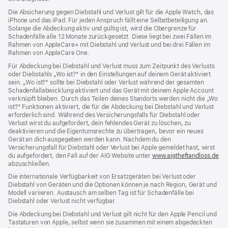
Die Absicherung gegen Diebstahl und Verlust gilt für die Apple Watch, das
iPhone und das iPad. Für jeden Anspruch fällt eine Selbstbeteiligung an.
Solange die Abdeckung aktiv und gültig ist, wird die Obergrenze für
Schadenfälle alle 12 Monate zurückgesetzt. Diese liegt bei zwei Fällen im
Rahmen von AppleCare+ mit Diebstahl und Verlust und bei drei Fällen im
Rahmen von AppleCare One.
Für Abdeckung bei Diebstahl und Verlust muss zum Zeit­punkt des Verlusts
oder Dieb­stahls „Wo ist?“ in den Einstellungen auf deinem Gerät aktiviert
sein. „Wo ist?“ sollte bei Diebstahl oder Verlust während der gesamten
Schadenfallabwicklung aktiviert und das Gerät mit deinem Apple Account
verknüpft bleiben. Durch das Teilen deines Standorts werden nicht die „Wo
ist?“ Funktionen aktiviert, die für die Abdeckung bei Diebstahl und Verlust
erforderlich sind. Während des Versicherungs­falls für Diebstahl oder
Verlust wirst du aufgefordert, dein fehlendes Gerät zu löschen, zu
deaktivieren und die Eigentums­rechte zu übertragen, bevor ein neues
Gerät an dich ausgegeben werden kann. Nachdem du den
Versicherungsfall für Diebstahl oder Verlust bei Apple gemeldet hast, wirst
du aufgefordert, den Fall auf der AIG Website unter
www.aigtheftandloss.de
(Öf
abzuschließen.
ein
ne
Die internationale Verfügbarkeit von Ersatzgeräten bei Verlust oder
Fen
Diebstahl von Geräten und die Optionen können je nach Region, Gerät und
Modell variieren. Austausch am selben Tag ist für Schadenfälle bei
Diebstahl oder Verlust nicht verfügbar.
Die Abdeckung bei Diebstahl und Verlust gilt nicht für den Apple Pencil und
Tastaturen von Apple, selbst wenn sie zusammen mit einem abgedeckten