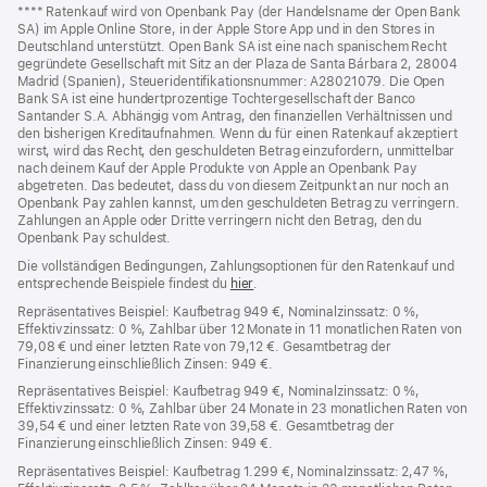
Fußnoten
Fußnote
**** Ratenkauf wird von Openbank Pay (der Handelsname der Open Bank
SA) im Apple Online Store, in der Apple Store App und in den Stores in
Deutschland unterstützt. Open Bank SA ist eine nach spanischem Recht
gegründete Gesellschaft mit Sitz an der Plaza de Santa Bárbara 2, 28004
Madrid (Spanien), Steueridentifikationsnummer: A28021079. Die Open
Bank SA ist eine hundertprozentige Tochtergesellschaft der Banco
Santander S.A. Abhängig vom Antrag, den finanziellen Verhältnissen und
den bisherigen Kreditaufnahmen. Wenn du für einen Ratenkauf akzeptiert
wirst, wird das Recht, den geschuldeten Betrag einzufordern, unmittelbar
nach deinem Kauf der Apple Produkte von Apple an Openbank Pay
abgetreten. Das bedeutet, dass du von diesem Zeitpunkt an nur noch an
Openbank Pay zahlen kannst, um den geschuldeten Betrag zu verringern.
Zahlungen an Apple oder Dritte verringern nicht den Betrag, den du
Openbank Pay schuldest.
Die vollständigen Bedingungen, Zahlungsoptionen für den Ratenkauf und
entsprechende Beispiele findest du
hier
(Öffnet
.
ein
Repräsentatives Beispiel: Kaufbetrag 949 €, Nominalzinssatz: 0 %,
neues
Effektivzinssatz: 0 %, Zahlbar über 12 Monate in 11 monatlichen Raten von
Fenster)
79,08 € und einer letzten Rate von 79,12 €. Gesamtbetrag der
Finanzierung einschließlich Zinsen: 949 €.
Repräsentatives Beispiel: Kaufbetrag 949 €, Nominalzinssatz: 0 %,
Effektivzinssatz: 0 %, Zahlbar über 24 Monate in 23 monatlichen Raten von
39,54 € und einer letzten Rate von 39,58 €. Gesamtbetrag der
Finanzierung einschließlich Zinsen: 949 €.
Repräsentatives Beispiel: Kaufbetrag 1.299 €, Nominalzinssatz: 2,47 %,