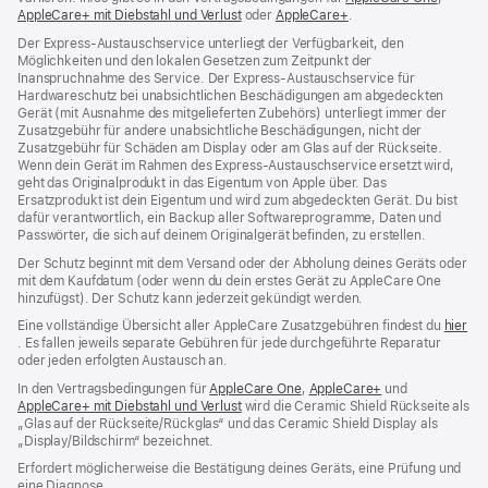
AppleCare+ mit Diebstahl und Verlust
(Öffnet
oder
AppleCare+
(Öffnet
.
ein
ein
ein
neues
Der Express-Austauschservice unterliegt der Verfügbarkeit, den
neues
neues
Fenster
Möglichkeiten und den lokalen Gesetzen zum Zeitpunkt der
Fenster)
Fenster)
Inanspruchnahme des Service. Der Express-Austauschservice für
Hardwareschutz bei unabsichtlichen Beschädigungen am abgedeckten
Gerät (mit Ausnahme des mitgelieferten Zubehörs) unterliegt immer der
Zusatzgebühr für andere unabsichtliche Beschädigungen, nicht der
Zusatzgebühr für Schäden am Display oder am Glas auf der Rückseite.
Wenn dein Gerät im Rahmen des Express-Austauschservice ersetzt wird,
geht das Originalprodukt in das Eigentum von Apple über. Das
Ersatzprodukt ist dein Eigentum und wird zum abgedeckten Gerät. Du bist
dafür verantwortlich, ein Backup aller Softwareprogramme, Daten und
Passwörter, die sich auf deinem Originalgerät befinden, zu erstellen.
Der Schutz beginnt mit dem Versand oder der Abholung deines Geräts oder
mit dem Kaufdatum (oder wenn du dein erstes Gerät zu AppleCare One
hinzufügst). Der Schutz kann jederzeit gekündigt werden.
Eine vollständige Übersicht aller AppleCare Zusatzgebühren findest du
hier
(Öffnet
. Es fallen jeweils separate Gebühren für jede durchgeführte Reparatur
ein
oder jeden erfolgten Austausch an.
neues
In den Vertragsbedingungen für
AppleCare One
(Öffnet
,
AppleCare+
(Öffnet
und
Fenster)
AppleCare+ mit Diebstahl und Verlust
(Öffnet
wird die Ceramic Shield Rückseite als
ein
ein
„Glas auf der Rückseite/Rückglas“ und das Ceramic Shield Display als
ein
neues
neues
„Display/Bildschirm“ bezeichnet.
neues
Fenster)
Fenster)
Fenster)
Erfordert möglicherweise die Bestätigung deines Geräts, eine Prüfung und
eine Diagnose.