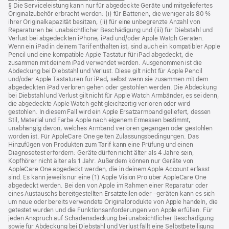
§ Die Serviceleistung kann nur für abgedeckte Geräte und mitgeliefertes
ein
Originalzubehör erbracht werden: (i) für Batterien, die weniger als 80 %
neues
ihrer Originalkapazität besitzen, (ii) für eine unbegrenzte Anzahl von
Fenster)
Reparaturen bei unabsichtlicher Beschädigung und (iii) für Diebstahl und
Verlust bei abgedeckten iPhone, iPad und/oder Apple Watch Geräten.
Wenn ein iPad in deinem Tarif enthalten ist, sind auch ein kompatibler Apple
Pencil und eine kompatible Apple Tastatur für iPad abgedeckt, die
zusammen mit deinem iPad verwendet werden. Ausgenommen ist die
Abdeckung bei Diebstahl und Verlust. Diese gilt nicht für Apple Pencil
und/oder Apple Tastaturen für iPad, selbst wenn sie zusammen mit dem
abgedeckten iPad verloren gehen oder gestohlen werden. Die Abdeckung
bei Diebstahl und Verlust gilt nicht für Apple Watch Armbänder, es sei denn,
die abgedeckte Apple Watch geht gleichzeitig verloren oder wird
gestohlen. In diesem Fall wird ein Apple Ersatzarmband geliefert, dessen
Stil, Material und Farbe Apple nach eigenem Ermessen bestimmt,
unabhängig davon, welches Armband verloren gegangen oder gestohlen
worden ist. Für AppleCare One gelten Zulassungsbedingungen. Das
Hinzufügen von Produkten zum Tarif kann eine Prüfung und einen
Diagnosetest erfordern: Geräte dürfen nicht älter als 4 Jahre sein,
Kopfhörer nicht älter als 1 Jahr. Außerdem können nur Geräte von
AppleCare One abgedeckt werden, die in deinem Apple Account erfasst
sind. Es kann jeweils nur eine (1) Apple Vision Pro über AppleCare One
abgedeckt werden. Bei den von Apple im Rahmen einer Reparatur oder
eines Austauschs bereitgestellten Ersatzteilen oder ‑geräten kann es sich
um neue oder bereits verwendete Originalprodukte von Apple handeln, die
getestet wurden und die Funktions­anforderungen von Apple erfüllen. Für
jeden Anspruch auf Schadensdeckung bei unabsichtlicher Beschädigung
sowie für Abdeckung bei Diebstahl und Verlust fällt eine Selbstbeteiligung