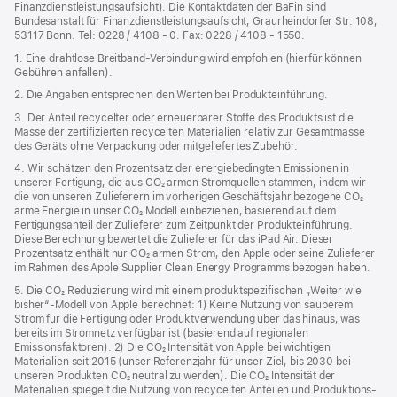
Finanzdienstleistungsaufsicht). Die Kontaktdaten der BaFin sind
Bundesanstalt für Finanzdienstleistungsaufsicht, Graurheindorfer Str. 108,
53117 Bonn. Tel: 0228 / 4108 - 0. Fax: 0228 / 4108 - 1550.
1. Eine drahtlose Breitband-Verbindung wird empfohlen (hierfür können
Gebühren anfallen).
2. Die Angaben entsprechen den Werten bei Produkteinführung.
3. Der Anteil recycelter oder erneuerbarer Stoffe des Produkts ist die
Masse der zertifizierten recycelten Materialien relativ zur Gesamtmasse
des Geräts ohne Verpackung oder mitgeliefertes Zubehör.
4. Wir schätzen den Prozentsatz der energiebedingten Emissionen in
unserer Fertigung, die aus CO₂ armen Stromquellen stammen, indem wir
die von unseren Zulieferern im vorherigen Geschäftsjahr bezogene CO₂
arme Energie in unser CO₂ Modell einbeziehen, basierend auf dem
Fertigungsanteil der Zulieferer zum Zeitpunkt der Produkt­einführung.
Diese Berechnung bewertet die Zulieferer für das iPad Air. Dieser
Prozentsatz enthält nur CO₂ armen Strom, den Apple oder seine Zulieferer
im Rahmen des Apple Supplier Clean Energy Programms bezogen haben.
5. Die CO₂ Reduzierung wird mit einem produktspezifischen „Weiter wie
bisher“-Modell von Apple berechnet: 1) Keine Nutzung von sauberem
Strom für die Fertigung oder Produktverwendung über das hinaus, was
bereits im Stromnetz verfügbar ist (basierend auf regionalen
Emissionsfaktoren). 2) Die CO₂ Intensität von Apple bei wichtigen
Materialien seit 2015 (unser Referenzjahr für unser Ziel, bis 2030 bei
unseren Produkten CO₂ neutral zu werden). Die CO₂ Intensität der
Materialien spiegelt die Nutzung von recycelten Anteilen und Produktions­