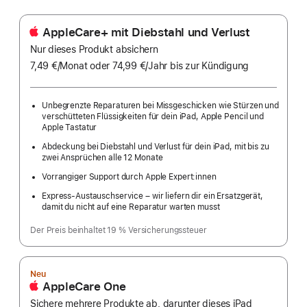
AppleCare+ mit Diebstahl und Verlust
Nur dieses Produkt absichern
7,49 €
/Monat
pro
oder 74,99 €
/Jahr
Pro
bis zur Kündigung
Monat
Jahr
Unbegrenzte Reparaturen bei Missgeschicken wie Stürzen und
verschütteten Flüssigkeiten für dein iPad, Apple Pencil und
Apple Tastatur
Abdeckung bei Diebstahl und Verlust für dein iPad, mit bis zu
zwei Ansprüchen alle 12 Monate
Vorrangiger Support durch Apple Expert:innen
Express-Austauschservice – wir liefern dir ein Ersatzgerät,
damit du nicht auf eine Reparatur warten musst
Der Preis beinhaltet 19 % Versicherungssteuer
Neu
AppleCare One
Sichere mehrere Produkte ab, darunter dieses iPad