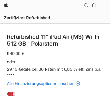
Apple
Zertifiziert Refurbished
Refurbished 11" iPad Air (M3) Wi‑Fi
512 GB - Polarstern
949,00 €
oder
29,15 €
/Rate
pro
bei 36
Raten
Raten
mit 6,85 % eff. Zins p.a.
Fuß
****
Rate
Alle Finanzierungsoptionen ansehen
Weitere
Infos,