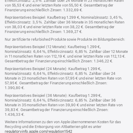
Effektivzinssatz: 2,5 %. Zahlbar über 24 Monate in 23 monatlichen Raten
von 55,53 € und einer letzten Rate von 55,50 €. Gesamtbetrag der
Finanzierung einschließlich Zinsen: 1.332,69 €.
Repräsentatives Beispiel: Kaufbetrag 1.299 €, Nominalzinssatz: 3,45 %,
Effektivzinssatz: 3,5 %. Zahlbar über 36 Monate in 35 monatlichen Raten
von 38,03 € und einer letzten Rate von 38,22 €. Gesamtbetrag der
Finanzierung einschließlich Zinsen: 1.369,27 €.
Nur zertifizierte refurbished Produkte sowie Produkte im Bildungsbereich:
Repräsentatives Beispiel (12 Monate): Kaufbetrag 1.299 €,
Nominalzinssatz: 6,64 %, Effektivzinssatz: 6,85 %. Zahlbar über 12 Monate
in 11 monatlichen Raten von 112,19 €. und einer letzten Rate von 112,13 €.
Gesamtbetrag der Finanzierung einschließlich Zinsen: 1.346,22 €.
Repräsentatives Beispiel (24 Monate): Kaufbetrag 1.299 €,
Nominalzinssatz: 6,64 %, Effektivzinssatz: 6,85 %. Zahlbar über 24
Monate in 23 monatlichen Raten von 57,95 € und einer letzten Rate von
57,95 €. Gesamtbetrag der Finanzierung einschließlich Zinsen:
1.390,80 €.
Repräsentatives Beispiel (36 Monate): Kaufbetrag 1.299 €,
Nominalzinssatz: 6,64 %, Effektivzinssatz: 6,85 %. Zahlbar über 36
Monate in 35 monatlichen Raten von 39,90 € und einer letzten Rate von
39,83 €. Gesamtbetrag der Finanzierung einschließlich Zinsen:
1.436,33 €.
Weitere Informationen zu den von Apple übernommenen Kosten für das
Recycling und die Entsorgung von Altbatterien gibt es unter
regulatoryinfo.apple.com/regulation1542
(öffnet