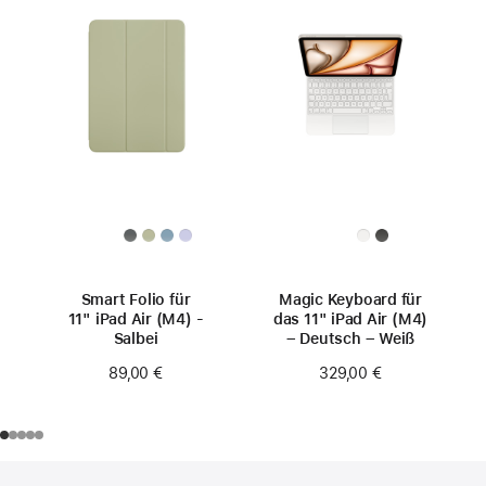
Smart Folio für
Magic Keyboard für
11" iPad Air (M4) -
das 11" iPad Air (M4)
Salbei
– Deutsch – Weiß
89,00 €
329,00 €
Footer