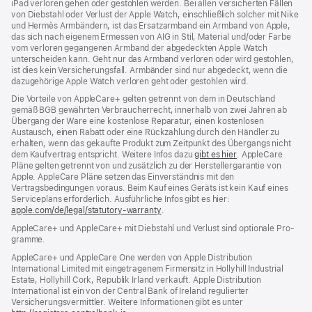
iPad verloren gehen oder gestohlen werden. Bei allen versicherten Fällen
von Diebstahl oder Verlust der Apple Watch, einschließlich solcher mit Nike
und Hermès Armbändern, ist das Ersatzarmband ein Armband von Apple,
das sich nach eigenem Ermessen von AIG in Stil, Material und/oder Farbe
vom verloren gegangenen Armband der abgedeckten Apple Watch
unterscheiden kann. Geht nur das Armband verloren oder wird gestohlen,
ist dies kein Versicherungsfall. Armbänder sind nur abgedeckt, wenn die
dazugehörige Apple Watch verloren geht oder gestohlen wird.
Die Vorteile von AppleCare+ gelten getrennt von dem in Deutschland
gemäß BGB gewährten Verbraucher­recht, inner­halb von zwei Jahren ab
Übergang der Ware eine kosten­lose Reparatur, einen kosten­losen
Austausch, einen Rabatt oder eine Rück­zahlung durch den Händler zu
erhalten, wenn das gekaufte Produkt zum Zeit­punkt des Übergangs nicht
dem Kauf­vertrag ent­spricht. Weitere Infos dazu
gibt es hier
(Öffnet
. AppleCare
Pläne gelten getrennt von und zu­sätz­lich zu der Hersteller­garantie von
ein
Apple. AppleCare Pläne setzen das Einverständnis mit den
neues
Vertragsbedingungen voraus. Beim Kauf eines Geräts ist kein Kauf eines
Fenster)
Serviceplans erfor­der­lich. Ausführliche Infos gibt es hier:
apple.com/de/legal/statutory-warranty
(Öffnet
.
ein
AppleCare+ und AppleCare+ mit Dieb­stahl und Verlust sind optionale Pro­
neues
gramme.
Fenster)
AppleCare+ und AppleCare One werden von Apple Distribution
International Limited mit eingetragenem Firmensitz in Hollyhill Industrial
Estate, Hollyhill Cork, Republik Irland verkauft. Apple Distribution
International ist ein von der Central Bank of Ireland regulierter
Versicherungsvermittler. Weitere Informationen gibt es unter