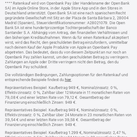
Fußnoten
Fußnote
**** Ratenkauf wird von Openbank Pay (der Handelsname der Open Bank
SA) im Apple Online Store, in der Apple Store App und in den Stores in
Deutschland unterstützt. Open Bank SA ist eine nach spanischem Recht
gegründete Gesellschaft mit Sitz an der Plaza de Santa Bárbara 2, 28004
Madrid (Spanien), Steueridentifikationsnummer: A28021079. Die Open
Bank SA ist eine hundertprozentige Tochtergesellschaft der Banco
Santander S.A. Abhängig vom Antrag, den finanziellen Verhältnissen und
den bisherigen Kreditaufnahmen. Wenn du für einen Ratenkauf akzeptiert
wirst, wird das Recht, den geschuldeten Betrag einzufordern, unmittelbar
nach deinem Kauf der Apple Produkte von Apple an Openbank Pay
abgetreten. Das bedeutet, dass du von diesem Zeitpunkt an nur noch an
Openbank Pay zahlen kannst, um den geschuldeten Betrag zu verringern.
Zahlungen an Apple oder Dritte verringern nicht den Betrag, den du
Openbank Pay schuldest.
Die vollständigen Bedingungen, Zahlungsoptionen für den Ratenkauf und
entsprechende Beispiele findest du
hier
(Öffnet
.
ein
Repräsentatives Beispiel: Kaufbetrag 949 €, Nominalzinssatz: 0 %,
neues
Effektivzinssatz: 0 %, Zahlbar über 12 Monate in 11 monatlichen Raten von
Fenster)
79,08 € und einer letzten Rate von 79,12 €. Gesamtbetrag der
Finanzierung einschließlich Zinsen: 949 €.
Repräsentatives Beispiel: Kaufbetrag 949 €, Nominalzinssatz: 0 %,
Effektivzinssatz: 0 %, Zahlbar über 24 Monate in 23 monatlichen Raten von
39,54 € und einer letzten Rate von 39,58 €. Gesamtbetrag der
Finanzierung einschließlich Zinsen: 949 €.
Repräsentatives Beispiel: Kaufbetrag 1.299 €, Nominalzinssatz: 2,47 %,