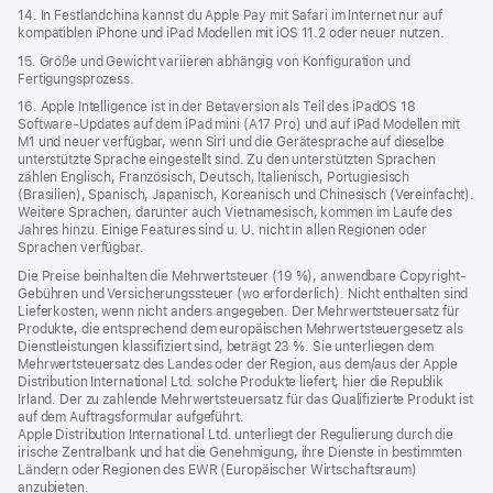
14. In Festlandchina kannst du Apple Pay mit Safari im Internet nur auf
kompatiblen iPhone und iPad Modellen mit iOS 11.2 oder neuer nutzen.
15. Größe und Gewicht variieren abhängig von Konfiguration und
Fertigungsprozess.
16. Apple Intelligence ist in der Betaversion als Teil des iPadOS 18
Software-Updates auf dem iPad mini (A17 Pro) und auf iPad Modellen mit
M1 und neuer verfügbar, wenn Siri und die Gerätesprache auf dieselbe
unterstützte Sprache eingestellt sind. Zu den unterstützten Sprachen
zählen Englisch, Französisch, Deutsch, Italienisch, Portugiesisch
(Brasilien), Spanisch, Japanisch, Koreanisch und Chinesisch (Vereinfacht).
Weitere Sprachen, darunter auch Vietnamesisch, kommen im Laufe des
Jahres hinzu. Einige Features sind u. U. nicht in allen Regionen oder
Sprachen verfügbar.
Die Preise beinhalten die Mehrwertsteuer (19 %), anwendbare Copyright-
Gebühren und Versicherungssteuer (wo erforderlich). Nicht enthalten sind
Lieferkosten, wenn nicht anders angegeben. Der Mehrwertsteuersatz für
Produkte, die entsprechend dem europäischen Mehrwertsteuergesetz als
Dienstleistungen klassifiziert sind, beträgt 23 %. Sie unterliegen dem
Mehrwertsteuersatz des Landes oder der Region, aus dem/aus der Apple
Distribution International Ltd. solche Produkte liefert, hier die Republik
Irland. Der zu zahlende Mehrwertsteuersatz für das Qualifizierte Produkt ist
auf dem Auftragsformular aufgeführt.
Apple Distribution International Ltd. unterliegt der Regulierung durch die
irische Zentralbank und hat die Genehmigung, ihre Dienste in bestimmten
Ländern oder Regionen des EWR (Europäischer Wirtschaftsraum)
anzubieten.