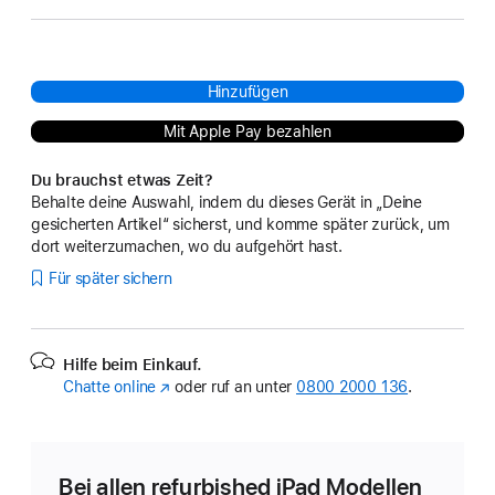
Hinzufügen
Mit Apple Pay bezahlen
Du brauchst etwas Zeit?
Behalte deine Auswahl, indem du dieses Gerät in „Deine
gesicherten Artikel“ sicherst, und komme später zurück, um
dort weiterzumachen, wo du aufgehört hast.
Für später sichern
Hilfe beim Einkauf.
Chatte online
(Öffnet
oder ruf an unter
0800 2000 136
.
ein
neues
Fenster)
Bei allen refurbished iPad Modellen