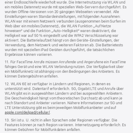
einer Endlosschleife wiederholt wurde. Die Internetnutzung via WLAN und
ein mobiles Datennetz wurde mit speziellen Web-Servern durchgeführt. Es
wurden Offline-Versionen von 20 gängigen Webseiten verwendet. Alle
Einstellungen waren Standard­einstellungen, mit folgenden Ausnahmen:
WLAN war mit einem Netzwerk verbunden (ausgenommen beim Surfen im
Web über ein mobiles Datennetz), die WLAN Funktion „Auf Netze
hinweisen“ und die Funktion „Auto-Helligkeit“ waren deaktiviert, die
Helligkeit war auf 50 % eingestellt und die WPA2 Verschlüsselung war
aktiviert. Die Batterielaufzeit hängt von den Geräte-Einstellungen, der
Verwendung, dem Netzwerk und weiteren Faktoren ab. Die Batterietests
wurden mit speziellen iPad Geräten durchgeführt, die tatsächlichen
Ergebnisse können variieren.
11. Für FaceTime Anrufe müssen Anrufende und Angerufene ein FaceTime
fähiges Gerät und eine WLAN Verbindung nutzen. Die Verfügbarkeit über
ein Mobilfunknetz ist abhängig von den Bedingungen des Anbieters. Es
können Datengebühren anfallen.
12. WLAN 6E ist verfügbar in Ländern und Regionen, in denen es
unterstützt wird. Datentarif erforderlich. 5G, Gigabit LTE und Anrufe über
WLAN gibt es in ausgewählten Ländern und bei ausgewählten Anbietern.
Die Geschwindigkeit hängt vom theoretischen Durchsatz ab und kann je
nach Standort und Anbieter variieren. Nähere Informationen zur 5G und
LTE Unterstützung gibt es beim jeweiligen Mobilfunkanbieter und auf
apple.com/de/ipad/cellular/
.
13. Siri ist u. U. nicht in allen Sprachen oder Regionen verfügbar. Die
Features können je nach Region variieren. Internetzugang erforderlich. Es
können Gebühren für Mobilfunkdaten anfallen.