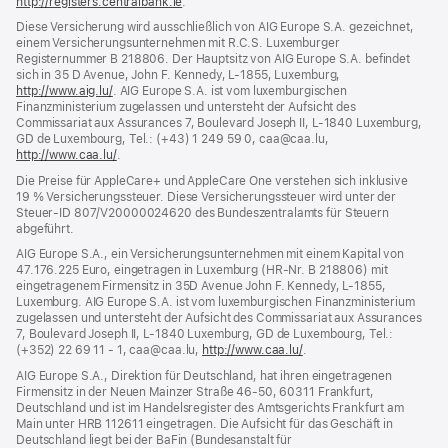
http://registers.centralbank.ie
(Öffnet
.
ein
Diese Versicherung wird ausschließlich von AIG Europe S.A. gezeichnet,
neues
einem Versicherungsunternehmen mit R.C.S. Luxemburger
Fenster)
Registernummer B 218806. Der Hauptsitz von AIG Europe S.A. befindet
sich in 35 D Avenue, John F. Kennedy, L‑1855, Luxemburg,
http://www.aig.lu/
(Öffnet
. AIG Europe S.A. ist vom luxemburgischen
Finanzministerium zugelassen und untersteht der Aufsicht des
ein
Commissariat aux Assurances 7, Boulevard Joseph II, L‑1840 Luxemburg,
neues
GD de Luxembourg, Tel.: (+43) 1 249 59 0, caa@caa.lu,
Fenster)
http://www.caa.lu/
(Öffnet
.
ein
Die Preise für AppleCare+ und AppleCare One verstehen sich inklusive
neues
19 % Versicherungssteuer. Diese Versicherungssteuer wird unter der
Fenster)
Steuer‑ID 807/V20000024620 des Bundeszentralamts für Steuern
abgeführt.
AIG Europe S.A., ein Versicherungsunternehmen mit einem Kapital von
47.176.225 Euro, eingetragen in Luxemburg (HR-Nr. B 218806) mit
eingetragenem Firmensitz in 35D Avenue John F. Kennedy, L-1855,
Luxemburg. AIG Europe S.A. ist vom luxemburgischen Finanzministerium
zugelassen und untersteht der Aufsicht des Commissariat aux Assurances
7, Boulevard Joseph II, L‑1840 Luxemburg, GD de Luxembourg, Tel.:
(+352) 22 69 11 - 1, caa@caa.lu,
http://www.caa.lu/
(Öffnet
.
ein
AIG Europe S.A., Direktion für Deutschland, hat ihren eingetragenen
neues
Firmensitz in der Neuen Mainzer Straße 46‑50, 60311 Frankfurt,
Fenster)
Deutschland und ist im Handelsregister des Amtsgerichts Frankfurt am
Main unter HRB 112611 eingetragen. Die Aufsicht für das Geschäft in
Deutschland liegt bei der BaFin (Bundesanstalt für