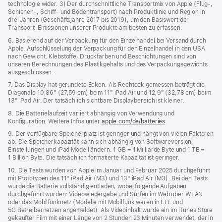
technologie wider. 3) Der durchschnittliche Transportmix von Apple (Flug‑,
Schienen‑, Schiff‑ und Bodentransport) nach Produktlinie und Region in
drei Jahren (Geschäftsjahre 2017 bis 2019), um den Basiswert der
Transport-Emissionen unserer Produkte am besten zu erfassen.
6. Basierend auf der Verpackung für den Einzelhandel bei Versand durch
Apple. Aufschlüsselung der Verpackung für den Einzelhandel in den USA
nach Gewicht. Klebstoffe, Druckfarben und Beschichtungen sind von
unseren Berechnungen des Plastikgehalts und des Verpackungs­gewichts
ausgeschlossen.
7. Das Display hat gerundete Ecken. Als Rechteck gemessen beträgt die
Diagonale 10,86" (27,59 cm) beim 11" iPad Air und 12,9" (32,78 cm) beim
13" iPad Air. Der tatsächlich sichtbare Displaybereich ist kleiner.
8. Die Batterielaufzeit variiert abhängig von Verwendung und
Konfiguration. Weitere Infos unter
apple.com/de/batteries
9. Der verfügbare Speicherplatz ist geringer und hängt von vielen Faktoren
ab. Die Speicherkapazität kann sich abhängig von Softwareversion,
Einstellungen und iPad Modell ändern. 1 GB = 1 Milliarde Byte und 1 TB =
1 Billion Byte. Die tatsächlich formatierte Kapazität ist geringer.
10. Die Tests wurden von Apple im Januar und Februar 2025 durchgeführt
mit Prototypen des 11" iPad Air (M3) und 13" iPad Air (M3). Bei den Tests
wurde die Batterie vollständig entladen, wobei folgende Aufgaben
durchgeführt wurden: Videowiedergabe und Surfen im Web über WLAN
oder das Mobilfunknetz (Modelle mit Mobilfunk waren in LTE und
5G Betreibernetzen angemeldet). Als Videoinhalt wurde ein im iTunes Store
gekaufter Film mit einer Länge von 2 Stunden 23 Minuten verwendet, der in