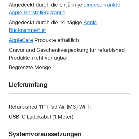
Abgedeckt durch die einjährige
eingeschränkte
Apple Herstellergarantie
Ein
neues
Abgedeckt durch die 14-tägige
Apple
Fenster
Rücknahmefrist
Ein
wird
neues
AppleCare
Ein
Produkte erhältlich
geöffnet.
Fenster
neues
Gravur und Geschenkverpackung für refurbished
wird
Fenster
Produkte nicht verfügbar
geöffnet.
wird
Begrenzte Menge
geöffnet.
Lieferumfang
Refurbished 11" iPad Air (M3) Wi-Fi
USB‑C Ladekabel (1 Meter)
Systemvoraussetzungen