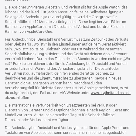
Die Absicherung gegen Diebstahl und Verlust gilt für die Apple Watch, das
iPhone und das iPad. Für jeden Anspruch fällt eine Selbstbeteiligung an.
Solange die Abdeckung aktiv und gültig ist, wird die Obergrenze für
Schadenfälle alle 12 Monate zurückgesetzt. Diese liegt bei zwei Fällen im
Rahmen von AppleCare+ mit Diebstahl und Verlust und bei drei Fällen im
Rahmen von AppleCare One.
Für Abdeckung bei Diebstahl und Verlust muss zum Zeit­punkt des Verlusts
oder Dieb­stahls „Wo ist?“ in den Einstellungen auf deinem Gerät aktiviert
sein. „Wo ist?“ sollte bei Diebstahl oder Verlust während der gesamten
Schadenfallabwicklung aktiviert und das Gerät mit deinem Apple Account
verknüpft bleiben. Durch das Teilen deines Standorts werden nicht die „Wo
ist?“ Funktionen aktiviert, die für die Abdeckung bei Diebstahl und Verlust
erforderlich sind. Während des Versicherungs­falls für Diebstahl oder
Verlust wirst du aufgefordert, dein fehlendes Gerät zu löschen, zu
deaktivieren und die Eigentums­rechte zu übertragen, bevor ein neues
Gerät an dich ausgegeben werden kann. Nachdem du den
Versicherungsfall für Diebstahl oder Verlust bei Apple gemeldet hast, wirst
du aufgefordert, den Fall auf der AIG Website unter
www.aigtheftandloss.de
(Öf
abzuschließen.
ein
ne
Die internationale Verfügbarkeit von Ersatzgeräten bei Verlust oder
Fen
Diebstahl von Geräten und die Optionen können je nach Region, Gerät und
Modell variieren. Austausch am selben Tag ist für Schadenfälle bei
Diebstahl oder Verlust nicht verfügbar.
Die Abdeckung bei Diebstahl und Verlust gilt nicht für den Apple Pencil und
Tastaturen von Apple, selbst wenn sie zusammen mit einem abgedeckten