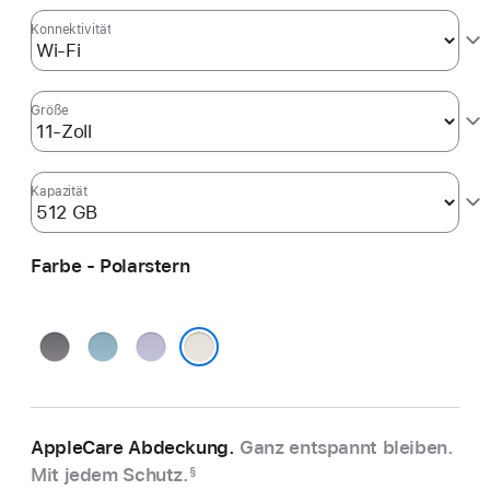
Konnektivität
Größe
Kapazität
Farbe - Polarstern
Space Grau
Blau
Violett
Polarstern
AppleCare Abdeckung.
Ganz entspannt bleiben.
Mit jedem Schutz.
§