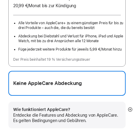
20,99 €
/Monat
pro
bis zur Kündigung
Monat
Alle Vorteile von AppleCare+ zu einem günstigen Preis für bis zu
drei Produkte – auch die, die du bereits besitzt
Abdeckung bei Diebstahl und Verlust für iPhone, iPad und Apple
Watch, mit bis zu drei Ansprüchen alle 12 Monate
Füge jederzeit weitere Produkte für jeweils 5,99 €
/Monat hinzu
pro
Monat
Der Preis beinhaltet 19 % Versicherungssteuer
Keine AppleCare Abdeckung
Wie funktioniert AppleCare?
M
Entdecke die Features und Abdeckung von AppleCare.
a
Es gelten Bedingungen und Gebühren.