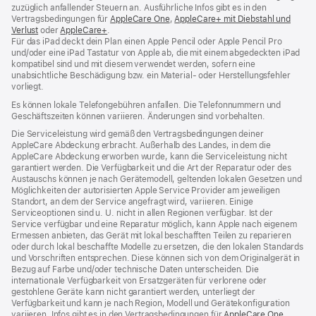
zuzüglich anfallender Steuern an. Ausführliche Infos gibt es in den
Vertragsbedingungen für
AppleCare One
(Öffnet
,
AppleCare+ mit Diebstahl und
Verlust
(Öffnet
oder
AppleCare+
(Öffnet
.
ein
Für das iPad deckt dein Plan einen Apple Pencil oder Apple Pencil Pro
ein
ein
neues
und/oder eine iPad Tastatur von Apple ab, die mit einem abgedeckten iPad
neues
neues
Fenster)
kompatibel sind und mit diesem verwendet werden, sofern eine
Fenster)
Fenster)
unabsichtliche Beschädigung bzw. ein Material‑ oder Herstellungsfehler
vorliegt.
Es können lokale Telefongebühren anfallen. Die Telefonnummern und
Geschäftszeiten können variieren. Änderungen sind vorbehalten.
Die Serviceleistung wird gemäß den Vertragsbedingungen deiner
AppleCare Abdeckung erbracht. Außerhalb des Landes, in dem die
AppleCare Abdeckung erworben wurde, kann die Serviceleistung nicht
garantiert werden. Die Verfügbarkeit und die Art der Reparatur oder des
Austauschs können je nach Gerätemodell, geltenden lokalen Gesetzen und
Möglichkeiten der autorisierten Apple Service Provider am jeweiligen
Standort, an dem der Service angefragt wird, variieren. Einige
Serviceoptionen sind u. U. nicht in allen Regionen verfügbar. Ist der
Service verfügbar und eine Reparatur möglich, kann Apple nach eigenem
Ermessen anbieten, das Gerät mit lokal beschafften Teilen zu reparieren
oder durch lokal beschaffte Modelle zu ersetzen, die den lokalen Standards
und Vorschriften entsprechen. Diese können sich von dem Originalgerät in
Bezug auf Farbe und/oder technische Daten unterscheiden. Die
internationale Verfügbarkeit von Ersatzgeräten für verlorene oder
gestohlene Geräte kann nicht garantiert werden, unterliegt der
Verfügbarkeit und kann je nach Region, Modell und Gerätekonfiguration
variieren. Infos gibt es in den Vertragsbedingungen für
AppleCare One
(Öffnet
,