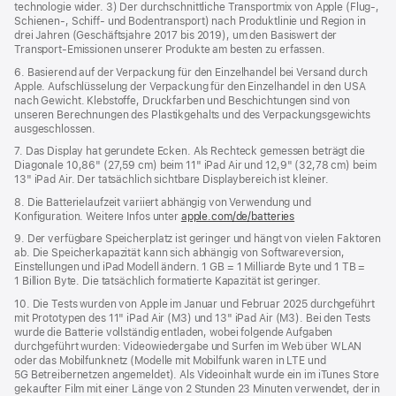
technologie wider. 3) Der durchschnittliche Transportmix von Apple (Flug‑,
Schienen‑, Schiff‑ und Bodentransport) nach Produktlinie und Region in
drei Jahren (Geschäftsjahre 2017 bis 2019), um den Basiswert der
Transport-Emissionen unserer Produkte am besten zu erfassen.
6. Basierend auf der Verpackung für den Einzelhandel bei Versand durch
Apple. Aufschlüsselung der Verpackung für den Einzelhandel in den USA
nach Gewicht. Klebstoffe, Druckfarben und Beschichtungen sind von
unseren Berechnungen des Plastikgehalts und des Verpackungs­gewichts
ausgeschlossen.
7. Das Display hat gerundete Ecken. Als Rechteck gemessen beträgt die
Diagonale 10,86" (27,59 cm) beim 11" iPad Air und 12,9" (32,78 cm) beim
13" iPad Air. Der tatsächlich sichtbare Displaybereich ist kleiner.
8. Die Batterielaufzeit variiert abhängig von Verwendung und
Konfiguration. Weitere Infos unter
apple.com/de/batteries
9. Der verfügbare Speicherplatz ist geringer und hängt von vielen Faktoren
ab. Die Speicherkapazität kann sich abhängig von Softwareversion,
Einstellungen und iPad Modell ändern. 1 GB = 1 Milliarde Byte und 1 TB =
1 Billion Byte. Die tatsächlich formatierte Kapazität ist geringer.
10. Die Tests wurden von Apple im Januar und Februar 2025 durchgeführt
mit Prototypen des 11" iPad Air (M3) und 13" iPad Air (M3). Bei den Tests
wurde die Batterie vollständig entladen, wobei folgende Aufgaben
durchgeführt wurden: Videowiedergabe und Surfen im Web über WLAN
oder das Mobilfunknetz (Modelle mit Mobilfunk waren in LTE und
5G Betreibernetzen angemeldet). Als Videoinhalt wurde ein im iTunes Store
gekaufter Film mit einer Länge von 2 Stunden 23 Minuten verwendet, der in