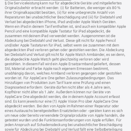
§ Die Serviceleistung kann nur für abgedeckte Geräte und mitgeliefertes
ein
Originalzubehör erbracht werden: (i) für Batterien, die weniger als 80 %
neues
ihrer Originalkapazität besitzen, (ii) für eine unbegrenzte Anzahl von
Fenster)
Reparaturen bei unabsichtlicher Beschädigung und (iii) für Diebstahl und
Verlust bei abgedeckten iPhone, iPad und/oder Apple Watch Geräten.
Wenn ein iPad in deinem Tarif enthalten ist, sind auch ein kompatibler Apple
Pencil und eine kompatible Apple Tastatur für iPad abgedeckt, die
zusammen mit deinem iPad verwendet werden. Ausgenommen ist die
Abdeckung bei Diebstahl und Verlust. Diese gilt nicht für Apple Pencil
und/oder Apple Tastaturen für iPad, selbst wenn sie zusammen mit dem
abgedeckten iPad verloren gehen oder gestohlen werden. Die Abdeckung
bei Diebstahl und Verlust gilt nicht für Apple Watch Armbänder, es sei denn,
die abgedeckte Apple Watch geht gleichzeitig verloren oder wird
gestohlen. In diesem Fall wird ein Apple Ersatzarmband geliefert, dessen
Stil, Material und Farbe Apple nach eigenem Ermessen bestimmt,
unabhängig davon, welches Armband verloren gegangen oder gestohlen
worden ist. Für AppleCare One gelten Zulassungsbedingungen. Das
Hinzufügen von Produkten zum Tarif kann eine Prüfung und einen
Diagnosetest erfordern: Geräte dürfen nicht älter als 4 Jahre sein,
Kopfhörer nicht älter als 1 Jahr. Außerdem können nur Geräte von
AppleCare One abgedeckt werden, die in deinem Apple Account erfasst
sind. Es kann jeweils nur eine (1) Apple Vision Pro über AppleCare One
abgedeckt werden. Bei den von Apple im Rahmen einer Reparatur oder
eines Austauschs bereitgestellten Ersatzteilen oder ‑geräten kann es sich
um neue oder bereits verwendete Originalprodukte von Apple handeln, die
getestet wurden und die Funktions­anforderungen von Apple erfüllen. Für
jeden Anspruch auf Schadensdeckung bei unabsichtlicher Beschädigung
sowie für Abdeckung bei Diebstahl und Verlust fällt eine Selbstbeteiligung