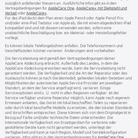
zuzüglich anfallender Steuern an. Ausführliche Infos gibt es in den
Vertragsbedingungen für
AppleCare One
(Öffnet
,
AppleCare+ mit Diebstahl und
Verlust
(Öffnet
oder
AppleCare+
(Öffnet
.
ein
Für das iPad deckt dein Plan einen Apple Pencil oder Apple Pencil Pro
ein
ein
neues
und/oder eine iPad Tastatur von Apple ab, die mit einem abgedeckten iPad
neues
neues
Fenster)
kompatibel sind und mit diesem verwendet werden, sofern eine
Fenster)
Fenster)
unabsichtliche Beschädigung bzw. ein Material‑ oder Herstellungsfehler
vorliegt.
Es können lokale Telefongebühren anfallen. Die Telefonnummern und
Geschäftszeiten können variieren. Änderungen sind vorbehalten.
Die Serviceleistung wird gemäß den Vertragsbedingungen deiner
AppleCare Abdeckung erbracht. Außerhalb des Landes, in dem die
AppleCare Abdeckung erworben wurde, kann die Serviceleistung nicht
garantiert werden. Die Verfügbarkeit und die Art der Reparatur oder des
Austauschs können je nach Gerätemodell, geltenden lokalen Gesetzen und
Möglichkeiten der autorisierten Apple Service Provider am jeweiligen
Standort, an dem der Service angefragt wird, variieren. Einige
Serviceoptionen sind u. U. nicht in allen Regionen verfügbar. Ist der
Service verfügbar und eine Reparatur möglich, kann Apple nach eigenem
Ermessen anbieten, das Gerät mit lokal beschafften Teilen zu reparieren
oder durch lokal beschaffte Modelle zu ersetzen, die den lokalen Standards
und Vorschriften entsprechen. Diese können sich von dem Originalgerät in
Bezug auf Farbe und/oder technische Daten unterscheiden. Die
internationale Verfügbarkeit von Ersatzgeräten für verlorene oder
gestohlene Geräte kann nicht garantiert werden, unterliegt der
Verfügbarkeit und kann je nach Region, Modell und Gerätekonfiguration
variieren. Infos gibt es in den Vertragsbedingungen für
AppleCare One
(Öffnet
,