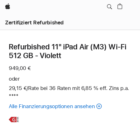
Apple
Zertifiziert Refurbished
Refurbished 11" iPad Air (M3) Wi‑Fi
512 GB - Violett
949,00 €
oder
29,15 €
/Rate
pro
bei 36
Raten
Raten
mit 6,85 % eff. Zins p.a.
Fuß
****
Rate
Alle Finanzierungsoptionen ansehen
Weitere
Infos,