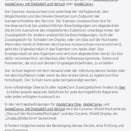
AppleCare+ mit Diebstahl und Verlust
(Öffnet
oder
AppleCare+
(Öffnet
.
ein
ein
ein
neues
Der Express-Austauschservice unterliegt der Verfügbarkeit, den
neues
neues
Fenster
Möglichkeiten und den lokalen Gesetzen zum Zeitpunkt der
Fenster)
Fenster)
Inanspruchnahme des Service. Der Express-Austauschservice für
Hardwareschutz bei unabsichtlichen Beschädigungen am abgedeckten
Gerät (mit Ausnahme des mitgelieferten Zubehörs) unterliegt immer der
Zusatzgebühr für andere unabsichtliche Beschädigungen, nicht der
Zusatzgebühr für Schäden am Display oder am Glas auf der Rückseite.
Wenn dein Gerät im Rahmen des Express-Austauschservice ersetzt wird,
geht das Originalprodukt in das Eigentum von Apple über. Das
Ersatzprodukt ist dein Eigentum und wird zum abgedeckten Gerät. Du bist
dafür verantwortlich, ein Backup aller Softwareprogramme, Daten und
Passwörter, die sich auf deinem Originalgerät befinden, zu erstellen.
Der Schutz beginnt mit dem Versand oder der Abholung deines Geräts oder
mit dem Kaufdatum (oder wenn du dein erstes Gerät zu AppleCare One
hinzufügst). Der Schutz kann jederzeit gekündigt werden.
Eine vollständige Übersicht aller AppleCare Zusatzgebühren findest du
hier
(Öffnet
. Es fallen jeweils separate Gebühren für jede durchgeführte Reparatur
ein
oder jeden erfolgten Austausch an.
neues
In den Vertragsbedingungen für
AppleCare One
(Öffnet
,
AppleCare+
(Öffnet
und
Fenster)
AppleCare+ mit Diebstahl und Verlust
(Öffnet
wird die Ceramic Shield Rückseite als
ein
ein
„Glas auf der Rückseite/Rückglas“ und das Ceramic Shield Display als
ein
neues
neues
„Display/Bildschirm“ bezeichnet.
neues
Fenster)
Fenster)
Fenster)
Erfordert möglicherweise die Bestätigung deines Geräts, eine Prüfung und
eine Diagnose.