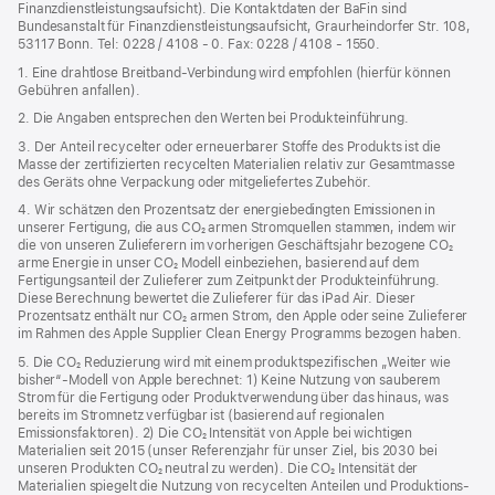
Finanzdienstleistungsaufsicht). Die Kontaktdaten der BaFin sind
Bundesanstalt für Finanzdienstleistungsaufsicht, Graurheindorfer Str. 108,
53117 Bonn. Tel: 0228 / 4108 - 0. Fax: 0228 / 4108 - 1550.
1. Eine drahtlose Breitband-Verbindung wird empfohlen (hierfür können
Gebühren anfallen).
2. Die Angaben entsprechen den Werten bei Produkteinführung.
3. Der Anteil recycelter oder erneuerbarer Stoffe des Produkts ist die
Masse der zertifizierten recycelten Materialien relativ zur Gesamtmasse
des Geräts ohne Verpackung oder mitgeliefertes Zubehör.
4. Wir schätzen den Prozentsatz der energiebedingten Emissionen in
unserer Fertigung, die aus CO₂ armen Stromquellen stammen, indem wir
die von unseren Zulieferern im vorherigen Geschäftsjahr bezogene CO₂
arme Energie in unser CO₂ Modell einbeziehen, basierend auf dem
Fertigungsanteil der Zulieferer zum Zeitpunkt der Produkt­einführung.
Diese Berechnung bewertet die Zulieferer für das iPad Air. Dieser
Prozentsatz enthält nur CO₂ armen Strom, den Apple oder seine Zulieferer
im Rahmen des Apple Supplier Clean Energy Programms bezogen haben.
5. Die CO₂ Reduzierung wird mit einem produktspezifischen „Weiter wie
bisher“-Modell von Apple berechnet: 1) Keine Nutzung von sauberem
Strom für die Fertigung oder Produktverwendung über das hinaus, was
bereits im Stromnetz verfügbar ist (basierend auf regionalen
Emissionsfaktoren). 2) Die CO₂ Intensität von Apple bei wichtigen
Materialien seit 2015 (unser Referenzjahr für unser Ziel, bis 2030 bei
unseren Produkten CO₂ neutral zu werden). Die CO₂ Intensität der
Materialien spiegelt die Nutzung von recycelten Anteilen und Produktions­