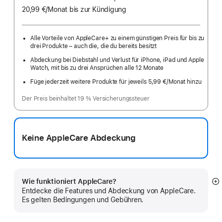
20,99 €
/Monat
pro
bis zur Kündigung
Monat
Alle Vorteile von AppleCare+ zu einem günstigen Preis für bis zu
drei Produkte – auch die, die du bereits besitzt
Abdeckung bei Diebstahl und Verlust für iPhone, iPad und Apple
Watch, mit bis zu drei Ansprüchen alle 12 Monate
Füge jederzeit weitere Produkte für jeweils 5,99 €
/Monat hinzu
pro
Monat
Der Preis beinhaltet 19 % Versicherungssteuer
Keine AppleCare Abdeckung
Wie funktioniert AppleCare?
M
Entdecke die Features und Abdeckung von AppleCare.
a
Es gelten Bedingungen und Gebühren.