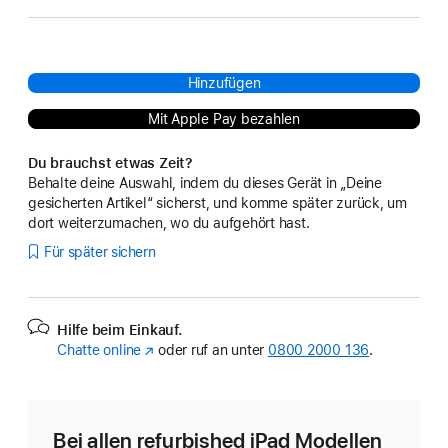
Hinzufügen
Mit Apple Pay bezahlen
Du brauchst etwas Zeit?
Behalte deine Auswahl, indem du dieses Gerät in „Deine
gesicherten Artikel“ sicherst, und komme später zurück, um
dort weiterzumachen, wo du aufgehört hast.
Für später sichern
Hilfe beim Einkauf.
Chatte online
(Öffnet
oder ruf an unter
0800 2000 136
.
ein
neues
Fenster)
Bei allen refurbished iPad Modellen