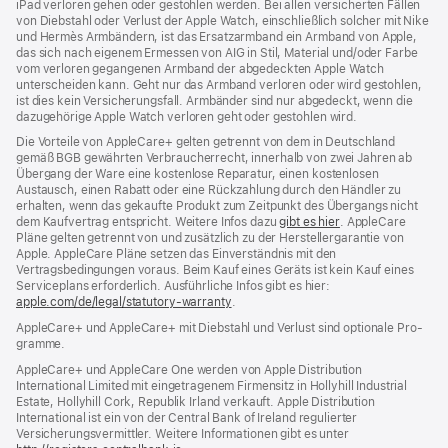
iPad verloren gehen oder gestohlen werden. Bei allen versicherten Fällen
von Diebstahl oder Verlust der Apple Watch, einschließlich solcher mit Nike
und Hermès Armbändern, ist das Ersatzarmband ein Armband von Apple,
das sich nach eigenem Ermessen von AIG in Stil, Material und/oder Farbe
vom verloren gegangenen Armband der abgedeckten Apple Watch
unterscheiden kann. Geht nur das Armband verloren oder wird gestohlen,
ist dies kein Versicherungsfall. Armbänder sind nur abgedeckt, wenn die
dazugehörige Apple Watch verloren geht oder gestohlen wird.
Die Vorteile von AppleCare+ gelten getrennt von dem in Deutschland
gemäß BGB gewährten Verbraucher­recht, inner­halb von zwei Jahren ab
Übergang der Ware eine kosten­lose Reparatur, einen kosten­losen
Austausch, einen Rabatt oder eine Rück­zahlung durch den Händler zu
erhalten, wenn das gekaufte Produkt zum Zeit­punkt des Übergangs nicht
dem Kauf­vertrag ent­spricht. Weitere Infos dazu
gibt es hier
(Öffnet
. AppleCare
Pläne gelten getrennt von und zu­sätz­lich zu der Hersteller­garantie von
ein
Apple. AppleCare Pläne setzen das Einverständnis mit den
neues
Vertragsbedingungen voraus. Beim Kauf eines Geräts ist kein Kauf eines
Fenster)
Serviceplans erfor­der­lich. Ausführliche Infos gibt es hier:
apple.com/de/legal/statutory-warranty
(Öffnet
.
ein
AppleCare+ und AppleCare+ mit Dieb­stahl und Verlust sind optionale Pro­
neues
gramme.
Fenster)
AppleCare+ und AppleCare One werden von Apple Distribution
International Limited mit eingetragenem Firmensitz in Hollyhill Industrial
Estate, Hollyhill Cork, Republik Irland verkauft. Apple Distribution
International ist ein von der Central Bank of Ireland regulierter
Versicherungsvermittler. Weitere Informationen gibt es unter