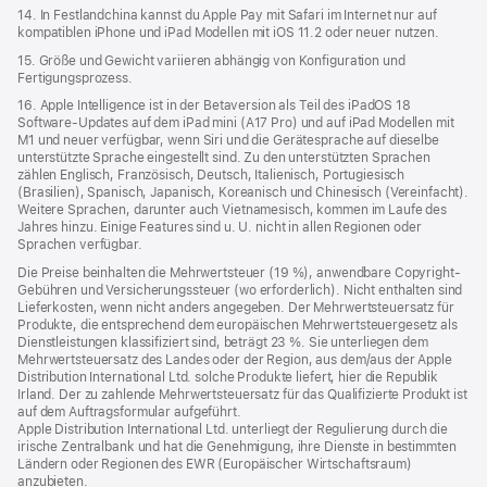
14. In Festlandchina kannst du Apple Pay mit Safari im Internet nur auf
kompatiblen iPhone und iPad Modellen mit iOS 11.2 oder neuer nutzen.
15. Größe und Gewicht variieren abhängig von Konfiguration und
Fertigungsprozess.
16. Apple Intelligence ist in der Betaversion als Teil des iPadOS 18
Software-Updates auf dem iPad mini (A17 Pro) und auf iPad Modellen mit
M1 und neuer verfügbar, wenn Siri und die Gerätesprache auf dieselbe
unterstützte Sprache eingestellt sind. Zu den unterstützten Sprachen
zählen Englisch, Französisch, Deutsch, Italienisch, Portugiesisch
(Brasilien), Spanisch, Japanisch, Koreanisch und Chinesisch (Vereinfacht).
Weitere Sprachen, darunter auch Vietnamesisch, kommen im Laufe des
Jahres hinzu. Einige Features sind u. U. nicht in allen Regionen oder
Sprachen verfügbar.
Die Preise beinhalten die Mehrwertsteuer (19 %), anwendbare Copyright-
Gebühren und Versicherungssteuer (wo erforderlich). Nicht enthalten sind
Lieferkosten, wenn nicht anders angegeben. Der Mehrwertsteuersatz für
Produkte, die entsprechend dem europäischen Mehrwertsteuergesetz als
Dienstleistungen klassifiziert sind, beträgt 23 %. Sie unterliegen dem
Mehrwertsteuersatz des Landes oder der Region, aus dem/aus der Apple
Distribution International Ltd. solche Produkte liefert, hier die Republik
Irland. Der zu zahlende Mehrwertsteuersatz für das Qualifizierte Produkt ist
auf dem Auftragsformular aufgeführt.
Apple Distribution International Ltd. unterliegt der Regulierung durch die
irische Zentralbank und hat die Genehmigung, ihre Dienste in bestimmten
Ländern oder Regionen des EWR (Europäischer Wirtschaftsraum)
anzubieten.