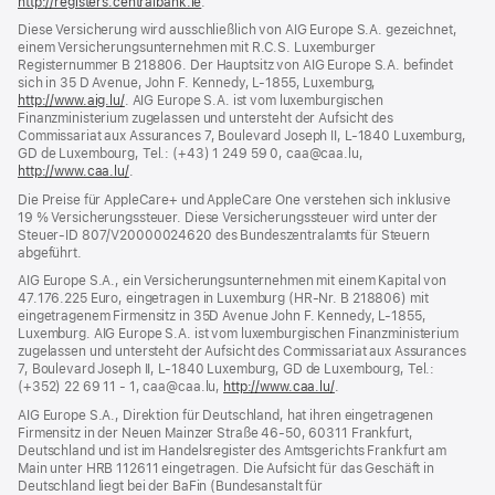
http://registers.centralbank.ie
(Öffnet
.
ein
Diese Versicherung wird ausschließlich von AIG Europe S.A. gezeichnet,
neues
einem Versicherungsunternehmen mit R.C.S. Luxemburger
Fenster)
Registernummer B 218806. Der Hauptsitz von AIG Europe S.A. befindet
sich in 35 D Avenue, John F. Kennedy, L‑1855, Luxemburg,
http://www.aig.lu/
(Öffnet
. AIG Europe S.A. ist vom luxemburgischen
Finanzministerium zugelassen und untersteht der Aufsicht des
ein
Commissariat aux Assurances 7, Boulevard Joseph II, L‑1840 Luxemburg,
neues
GD de Luxembourg, Tel.: (+43) 1 249 59 0, caa@caa.lu,
Fenster)
http://www.caa.lu/
(Öffnet
.
ein
Die Preise für AppleCare+ und AppleCare One verstehen sich inklusive
neues
19 % Versicherungssteuer. Diese Versicherungssteuer wird unter der
Fenster)
Steuer‑ID 807/V20000024620 des Bundeszentralamts für Steuern
abgeführt.
AIG Europe S.A., ein Versicherungsunternehmen mit einem Kapital von
47.176.225 Euro, eingetragen in Luxemburg (HR-Nr. B 218806) mit
eingetragenem Firmensitz in 35D Avenue John F. Kennedy, L-1855,
Luxemburg. AIG Europe S.A. ist vom luxemburgischen Finanzministerium
zugelassen und untersteht der Aufsicht des Commissariat aux Assurances
7, Boulevard Joseph II, L‑1840 Luxemburg, GD de Luxembourg, Tel.:
(+352) 22 69 11 - 1, caa@caa.lu,
http://www.caa.lu/
(Öffnet
.
ein
AIG Europe S.A., Direktion für Deutschland, hat ihren eingetragenen
neues
Firmensitz in der Neuen Mainzer Straße 46‑50, 60311 Frankfurt,
Fenster)
Deutschland und ist im Handelsregister des Amtsgerichts Frankfurt am
Main unter HRB 112611 eingetragen. Die Aufsicht für das Geschäft in
Deutschland liegt bei der BaFin (Bundesanstalt für