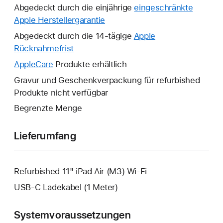
Abgedeckt durch die einjährige
eingeschränkte
Apple Herstellergarantie
Ein
neues
Abgedeckt durch die 14-tägige
Apple
Fenster
Rücknahmefrist
Ein
wird
neues
AppleCare
Ein
Produkte erhältlich
geöffnet.
Fenster
neues
Gravur und Geschenkverpackung für refurbished
wird
Fenster
Produkte nicht verfügbar
geöffnet.
wird
Begrenzte Menge
geöffnet.
Lieferumfang
Refurbished 11" iPad Air (M3) Wi-Fi
USB‑C Ladekabel (1 Meter)
Systemvoraussetzungen