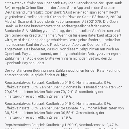
Fußnoten
Fußnote
**** Ratenkauf wird von Openbank Pay (der Handelsname der Open Bank
SA) im Apple Online Store, in der Apple Store App und in den Stores in
Deutschland unterstützt. Open Bank SA ist eine nach spanischem Recht
gegründete Gesellschaft mit Sitz an der Plaza de Santa Bárbara 2, 28004
Madrid (Spanien), Steueridentifikationsnummer: A28021079. Die Open
Bank SA ist eine hundertprozentige Tochtergesellschaft der Banco
Santander S.A. Abhängig vom Antrag, den finanziellen Verhältnissen und
den bisherigen Kreditaufnahmen. Wenn du für einen Ratenkauf akzeptiert
wirst, wird das Recht, den geschuldeten Betrag einzufordern, unmittelbar
nach deinem Kauf der Apple Produkte von Apple an Openbank Pay
abgetreten. Das bedeutet, dass du von diesem Zeitpunkt an nur noch an
Openbank Pay zahlen kannst, um den geschuldeten Betrag zu verringern.
Zahlungen an Apple oder Dritte verringern nicht den Betrag, den du
Openbank Pay schuldest.
Die vollständigen Bedingungen, Zahlungsoptionen für den Ratenkauf und
entsprechende Beispiele findest du
hier
(Öffnet
.
ein
Repräsentatives Beispiel: Kaufbetrag 949 €, Nominalzinssatz: 0 %,
neues
Effektivzinssatz: 0 %, Zahlbar über 12 Monate in 11 monatlichen Raten von
Fenster)
79,08 € und einer letzten Rate von 79,12 €. Gesamtbetrag der
Finanzierung einschließlich Zinsen: 949 €.
Repräsentatives Beispiel: Kaufbetrag 949 €, Nominalzinssatz: 0 %,
Effektivzinssatz: 0 %, Zahlbar über 24 Monate in 23 monatlichen Raten von
39,54 € und einer letzten Rate von 39,58 €. Gesamtbetrag der
Finanzierung einschließlich Zinsen: 949 €.
Repräsentatives Beispiel: Kaufbetrag 1.299 €, Nominalzinssatz: 2,47 %,