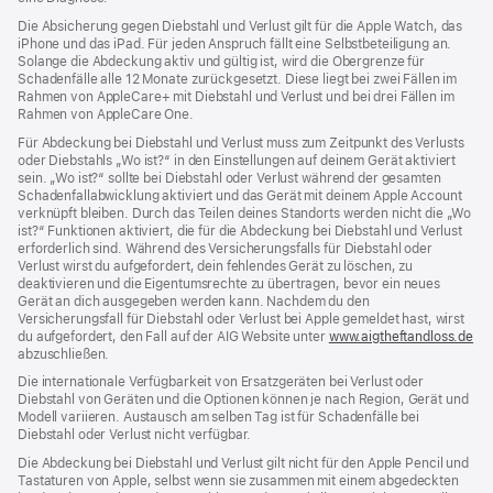
Die Absicherung gegen Diebstahl und Verlust gilt für die Apple Watch, das
iPhone und das iPad. Für jeden Anspruch fällt eine Selbstbeteiligung an.
Solange die Abdeckung aktiv und gültig ist, wird die Obergrenze für
Schadenfälle alle 12 Monate zurückgesetzt. Diese liegt bei zwei Fällen im
Rahmen von AppleCare+ mit Diebstahl und Verlust und bei drei Fällen im
Rahmen von AppleCare One.
Für Abdeckung bei Diebstahl und Verlust muss zum Zeit­punkt des Verlusts
oder Dieb­stahls „Wo ist?“ in den Einstellungen auf deinem Gerät aktiviert
sein. „Wo ist?“ sollte bei Diebstahl oder Verlust während der gesamten
Schadenfallabwicklung aktiviert und das Gerät mit deinem Apple Account
verknüpft bleiben. Durch das Teilen deines Standorts werden nicht die „Wo
ist?“ Funktionen aktiviert, die für die Abdeckung bei Diebstahl und Verlust
erforderlich sind. Während des Versicherungs­falls für Diebstahl oder
Verlust wirst du aufgefordert, dein fehlendes Gerät zu löschen, zu
deaktivieren und die Eigentums­rechte zu übertragen, bevor ein neues
Gerät an dich ausgegeben werden kann. Nachdem du den
Versicherungsfall für Diebstahl oder Verlust bei Apple gemeldet hast, wirst
du aufgefordert, den Fall auf der AIG Website unter
www.aigtheftandloss.de
(Öf
abzuschließen.
ein
ne
Die internationale Verfügbarkeit von Ersatzgeräten bei Verlust oder
Fen
Diebstahl von Geräten und die Optionen können je nach Region, Gerät und
Modell variieren. Austausch am selben Tag ist für Schadenfälle bei
Diebstahl oder Verlust nicht verfügbar.
Die Abdeckung bei Diebstahl und Verlust gilt nicht für den Apple Pencil und
Tastaturen von Apple, selbst wenn sie zusammen mit einem abgedeckten