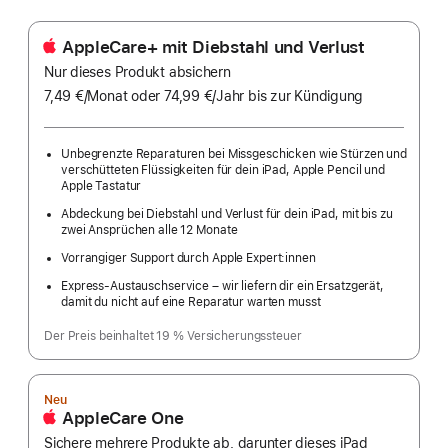
AppleCare+ mit Diebstahl und Verlust
Nur dieses Produkt absichern
7,49 €
/Monat
pro
oder 74,99 €
/Jahr
Pro
bis zur Kündigung
Monat
Jahr
Unbegrenzte Reparaturen bei Missgeschicken wie Stürzen und
verschütteten Flüssigkeiten für dein iPad, Apple Pencil und
Apple Tastatur
Abdeckung bei Diebstahl und Verlust für dein iPad, mit bis zu
zwei Ansprüchen alle 12 Monate
Vorrangiger Support durch Apple Expert:innen
Express-Austauschservice – wir liefern dir ein Ersatzgerät,
damit du nicht auf eine Reparatur warten musst
Der Preis beinhaltet 19 % Versicherungssteuer
Neu
AppleCare One
Sichere mehrere Produkte ab, darunter dieses iPad