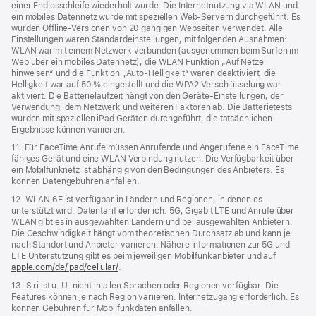
einer Endlosschleife wiederholt wurde. Die Internetnutzung via WLAN und
ein mobiles Datennetz wurde mit speziellen Web-Servern durchgeführt. Es
wurden Offline-Versionen von 20 gängigen Webseiten verwendet. Alle
Einstellungen waren Standard­einstellungen, mit folgenden Ausnahmen:
WLAN war mit einem Netzwerk verbunden (ausgenommen beim Surfen im
Web über ein mobiles Datennetz), die WLAN Funktion „Auf Netze
hinweisen“ und die Funktion „Auto-Helligkeit“ waren deaktiviert, die
Helligkeit war auf 50 % eingestellt und die WPA2 Verschlüsselung war
aktiviert. Die Batterielaufzeit hängt von den Geräte-Einstellungen, der
Verwendung, dem Netzwerk und weiteren Faktoren ab. Die Batterietests
wurden mit speziellen iPad Geräten durchgeführt, die tatsächlichen
Ergebnisse können variieren.
11. Für FaceTime Anrufe müssen Anrufende und Angerufene ein FaceTime
fähiges Gerät und eine WLAN Verbindung nutzen. Die Verfügbarkeit über
ein Mobilfunknetz ist abhängig von den Bedingungen des Anbieters. Es
können Datengebühren anfallen.
12. WLAN 6E ist verfügbar in Ländern und Regionen, in denen es
unterstützt wird. Datentarif erforderlich. 5G, Gigabit LTE und Anrufe über
WLAN gibt es in ausgewählten Ländern und bei ausgewählten Anbietern.
Die Geschwindigkeit hängt vom theoretischen Durchsatz ab und kann je
nach Standort und Anbieter variieren. Nähere Informationen zur 5G und
LTE Unterstützung gibt es beim jeweiligen Mobilfunkanbieter und auf
apple.com/de/ipad/cellular/
.
13. Siri ist u. U. nicht in allen Sprachen oder Regionen verfügbar. Die
Features können je nach Region variieren. Internetzugang erforderlich. Es
können Gebühren für Mobilfunkdaten anfallen.