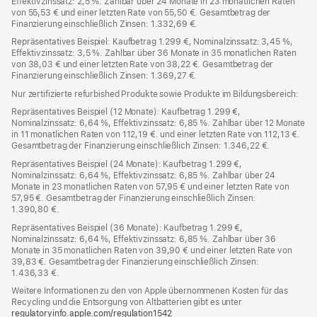
Effektivzinssatz: 2,5 %. Zahlbar über 24 Monate in 23 monatlichen Raten
von 55,53 € und einer letzten Rate von 55,50 €. Gesamtbetrag der
Finanzierung einschließlich Zinsen: 1.332,69 €.
Repräsentatives Beispiel: Kaufbetrag 1.299 €, Nominalzinssatz: 3,45 %,
Effektivzinssatz: 3,5 %. Zahlbar über 36 Monate in 35 monatlichen Raten
von 38,03 € und einer letzten Rate von 38,22 €. Gesamtbetrag der
Finanzierung einschließlich Zinsen: 1.369,27 €.
Nur zertifizierte refurbished Produkte sowie Produkte im Bildungsbereich:
Repräsentatives Beispiel (12 Monate): Kaufbetrag 1.299 €,
Nominalzinssatz: 6,64 %, Effektivzinssatz: 6,85 %. Zahlbar über 12 Monate
in 11 monatlichen Raten von 112,19 €. und einer letzten Rate von 112,13 €.
Gesamtbetrag der Finanzierung einschließlich Zinsen: 1.346,22 €.
Repräsentatives Beispiel (24 Monate): Kaufbetrag 1.299 €,
Nominalzinssatz: 6,64 %, Effektivzinssatz: 6,85 %. Zahlbar über 24
Monate in 23 monatlichen Raten von 57,95 € und einer letzten Rate von
57,95 €. Gesamtbetrag der Finanzierung einschließlich Zinsen:
1.390,80 €.
Repräsentatives Beispiel (36 Monate): Kaufbetrag 1.299 €,
Nominalzinssatz: 6,64 %, Effektivzinssatz: 6,85 %. Zahlbar über 36
Monate in 35 monatlichen Raten von 39,90 € und einer letzten Rate von
39,83 €. Gesamtbetrag der Finanzierung einschließlich Zinsen:
1.436,33 €.
Weitere Informationen zu den von Apple übernommenen Kosten für das
Recycling und die Entsorgung von Altbatterien gibt es unter
regulatoryinfo.apple.com/regulation1542
(öffnet