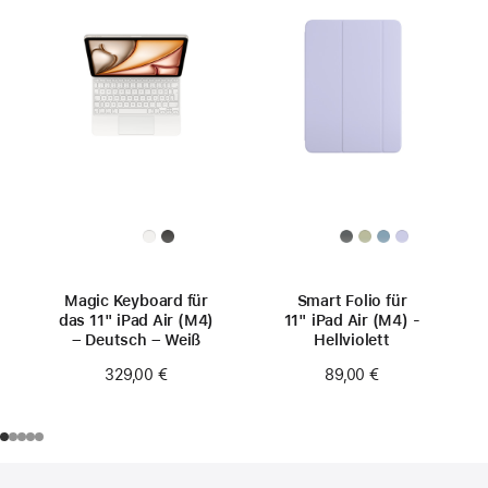
Magic Keyboard für
Smart Folio für
das 11" iPad Air (M4)
11" iPad Air (M4) -
– Deutsch – Weiß
Hellviolett
329,00 €
89,00 €
Footer