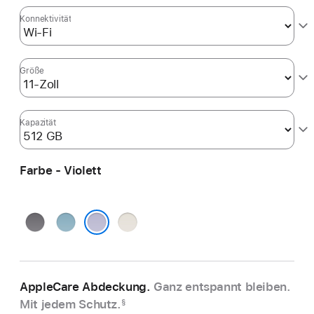
Konnektivität
Größe
Kapazität
Farbe - Violett
Space Grau
Blau
Polarstern
Violett
AppleCare Abdeckung.
Ganz entspannt bleiben.
Mit jedem Schutz.
§