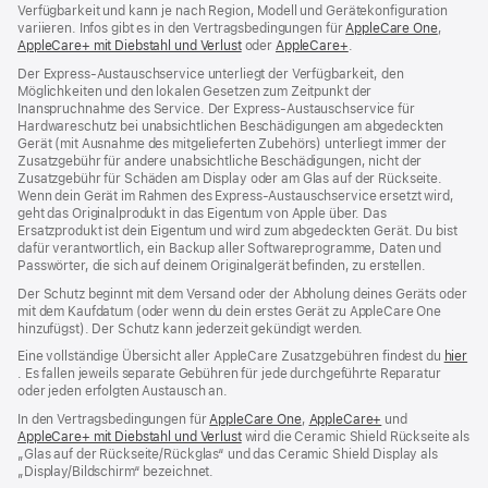
Verfügbarkeit und kann je nach Region, Modell und Gerätekonfiguration
variieren. Infos gibt es in den Vertragsbedingungen für
AppleCare One
(Öffnet
,
AppleCare+ mit Diebstahl und Verlust
(Öffnet
oder
AppleCare+
(Öffnet
.
ein
ein
ein
neues
Der Express-Austauschservice unterliegt der Verfügbarkeit, den
neues
neues
Fenster
Möglichkeiten und den lokalen Gesetzen zum Zeitpunkt der
Fenster)
Fenster)
Inanspruchnahme des Service. Der Express-Austauschservice für
Hardwareschutz bei unabsichtlichen Beschädigungen am abgedeckten
Gerät (mit Ausnahme des mitgelieferten Zubehörs) unterliegt immer der
Zusatzgebühr für andere unabsichtliche Beschädigungen, nicht der
Zusatzgebühr für Schäden am Display oder am Glas auf der Rückseite.
Wenn dein Gerät im Rahmen des Express-Austauschservice ersetzt wird,
geht das Originalprodukt in das Eigentum von Apple über. Das
Ersatzprodukt ist dein Eigentum und wird zum abgedeckten Gerät. Du bist
dafür verantwortlich, ein Backup aller Softwareprogramme, Daten und
Passwörter, die sich auf deinem Originalgerät befinden, zu erstellen.
Der Schutz beginnt mit dem Versand oder der Abholung deines Geräts oder
mit dem Kaufdatum (oder wenn du dein erstes Gerät zu AppleCare One
hinzufügst). Der Schutz kann jederzeit gekündigt werden.
Eine vollständige Übersicht aller AppleCare Zusatzgebühren findest du
hier
(Öffnet
. Es fallen jeweils separate Gebühren für jede durchgeführte Reparatur
ein
oder jeden erfolgten Austausch an.
neues
In den Vertragsbedingungen für
AppleCare One
(Öffnet
,
AppleCare+
(Öffnet
und
Fenster)
AppleCare+ mit Diebstahl und Verlust
(Öffnet
wird die Ceramic Shield Rückseite als
ein
ein
„Glas auf der Rückseite/Rückglas“ und das Ceramic Shield Display als
ein
neues
neues
„Display/Bildschirm“ bezeichnet.
neues
Fenster)
Fenster)