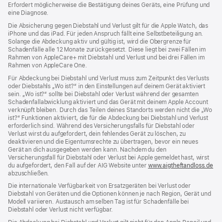
Fenster)
Erfordert möglicherweise die Bestätigung deines Geräts, eine Prüfung und
eine Diagnose.
Die Absicherung gegen Diebstahl und Verlust gilt für die Apple Watch, das
iPhone und das iPad. Für jeden Anspruch fällt eine Selbstbeteiligung an.
Solange die Abdeckung aktiv und gültig ist, wird die Obergrenze für
Schadenfälle alle 12 Monate zurückgesetzt. Diese liegt bei zwei Fällen im
Rahmen von AppleCare+ mit Diebstahl und Verlust und bei drei Fällen im
Rahmen von AppleCare One.
Für Abdeckung bei Diebstahl und Verlust muss zum Zeit­punkt des Verlusts
oder Dieb­stahls „Wo ist?“ in den Einstellungen auf deinem Gerät aktiviert
sein. „Wo ist?“ sollte bei Diebstahl oder Verlust während der gesamten
Schadenfallabwicklung aktiviert und das Gerät mit deinem Apple Account
verknüpft bleiben. Durch das Teilen deines Standorts werden nicht die „Wo
ist?“ Funktionen aktiviert, die für die Abdeckung bei Diebstahl und Verlust
erforderlich sind. Während des Versicherungs­falls für Diebstahl oder
Verlust wirst du aufgefordert, dein fehlendes Gerät zu löschen, zu
deaktivieren und die Eigentums­rechte zu übertragen, bevor ein neues
Gerät an dich ausgegeben werden kann. Nachdem du den
Versicherungsfall für Diebstahl oder Verlust bei Apple gemeldet hast, wirst
du aufgefordert, den Fall auf der AIG Website unter
www.aigtheftandloss.de
(Öf
abzuschließen.
ein
ne
Die internationale Verfügbarkeit von Ersatzgeräten bei Verlust oder
Fen
Diebstahl von Geräten und die Optionen können je nach Region, Gerät und
Modell variieren. Austausch am selben Tag ist für Schadenfälle bei
Diebstahl oder Verlust nicht verfügbar.