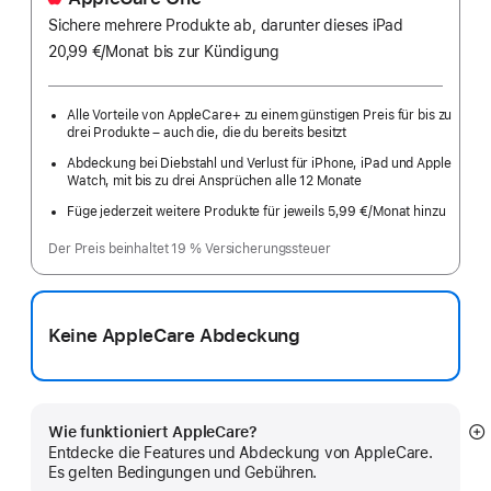
Sichere mehrere Produkte ab, darunter dieses iPad
20,99 €
/Monat
pro
bis zur Kündigung
Monat
Alle Vorteile von AppleCare+ zu einem günstigen Preis für bis zu
drei Produkte – auch die, die du bereits besitzt
Abdeckung bei Diebstahl und Verlust für iPhone, iPad und Apple
Watch, mit bis zu drei Ansprüchen alle 12 Monate
Füge jederzeit weitere Produkte für jeweils 5,99 €
/Monat hinzu
pro
Monat
Der Preis beinhaltet 19 % Versicherungssteuer
Keine AppleCare Abdeckung
Wie funktioniert AppleCare?
M
Entdecke die Features und Abdeckung von AppleCare.
a
Es gelten Bedingungen und Gebühren.