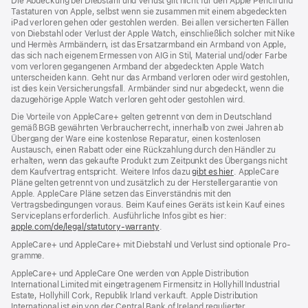
Die Abdeckung bei Diebstahl und Verlust gilt nicht für den Apple Pencil und
Tastaturen von Apple, selbst wenn sie zusammen mit einem abgedeckten
iPad verloren gehen oder gestohlen werden. Bei allen versicherten Fällen
von Diebstahl oder Verlust der Apple Watch, einschließlich solcher mit Nike
und Hermès Armbändern, ist das Ersatzarmband ein Armband von Apple,
das sich nach eigenem Ermessen von AIG in Stil, Material und/oder Farbe
vom verloren gegangenen Armband der abgedeckten Apple Watch
unterscheiden kann. Geht nur das Armband verloren oder wird gestohlen,
ist dies kein Versicherungsfall. Armbänder sind nur abgedeckt, wenn die
dazugehörige Apple Watch verloren geht oder gestohlen wird.
Die Vorteile von AppleCare+ gelten getrennt von dem in Deutschland
gemäß BGB gewährten Verbraucher­recht, inner­halb von zwei Jahren ab
Übergang der Ware eine kosten­lose Reparatur, einen kosten­losen
Austausch, einen Rabatt oder eine Rück­zahlung durch den Händler zu
erhalten, wenn das gekaufte Produkt zum Zeit­punkt des Übergangs nicht
dem Kauf­vertrag ent­spricht. Weitere Infos dazu
gibt es hier
(Öffnet
. AppleCare
Pläne gelten getrennt von und zu­sätz­lich zu der Hersteller­garantie von
ein
Apple. AppleCare Pläne setzen das Einverständnis mit den
neues
Vertragsbedingungen voraus. Beim Kauf eines Geräts ist kein Kauf eines
Fenster)
Serviceplans erfor­der­lich. Ausführliche Infos gibt es hier:
apple.com/de/legal/statutory-warranty
(Öffnet
.
ein
AppleCare+ und AppleCare+ mit Dieb­stahl und Verlust sind optionale Pro­
neues
gramme.
Fenster)
AppleCare+ und AppleCare One werden von Apple Distribution
International Limited mit eingetragenem Firmensitz in Hollyhill Industrial
Estate, Hollyhill Cork, Republik Irland verkauft. Apple Distribution
International ist ein von der Central Bank of Ireland regulierter