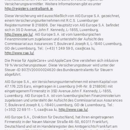
Versicherungsvermittler. Weitere Informationen gibt es unter
http://registers.centralbank.ie
(Öffnet
.
ein
Diese Versicherung wird ausschließlich von AIG Europe S.A. gezeichnet,
neues
einem Versicherungsunternehmen mit R.C.S. Luxemburger
Fenster)
Registernummer B 218806. Der Hauptsitz von AIG Europe S.A. befindet
sich in 35 D Avenue, John F. Kennedy, L‑1855, Luxemburg,
http://www.aig.lu/
(Öffnet
. AIG Europe S.A. ist vom luxemburgischen
Finanzministerium zugelassen und untersteht der Aufsicht des
ein
Commissariat aux Assurances 7, Boulevard Joseph II, L‑1840 Luxemburg,
neues
GD de Luxembourg, Tel.: (+43) 1 249 59 0, caa@caa.lu,
Fenster)
http://www.caa.lu/
(Öffnet
.
ein
Die Preise für AppleCare+ und AppleCare One verstehen sich inklusive
neues
19 % Versicherungssteuer. Diese Versicherungssteuer wird unter der
Fenster)
Steuer‑ID 807/V20000024620 des Bundeszentralamts für Steuern
abgeführt.
AIG Europe S.A., ein Versicherungsunternehmen mit einem Kapital von
47.176.225 Euro, eingetragen in Luxemburg (HR-Nr. B 218806) mit
eingetragenem Firmensitz in 35D Avenue John F. Kennedy, L-1855,
Luxemburg. AIG Europe S.A. ist vom luxemburgischen Finanzministerium
zugelassen und untersteht der Aufsicht des Commissariat aux Assurances
7, Boulevard Joseph II, L‑1840 Luxemburg, GD de Luxembourg, Tel.:
(+352) 22 69 11 - 1, caa@caa.lu,
http://www.caa.lu/
(Öffnet
.
ein
AIG Europe S.A., Direktion für Deutschland, hat ihren eingetragenen
neues
Firmensitz in der Neuen Mainzer Straße 46‑50, 60311 Frankfurt,
Fenster)
Deutschland und ist im Handelsregister des Amtsgerichts Frankfurt am