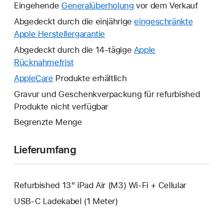
Eingehende
Generalüberholung
vor dem Verkauf
Abgedeckt durch die einjährige
eingeschränkte
Apple Herstellergarantie
Ein
neues
Abgedeckt durch die 14-tägige
Apple
Fenster
Rücknahmefrist
Ein
wird
neues
AppleCare
Ein
Produkte erhältlich
geöffnet.
Fenster
neues
Gravur und Geschenkverpackung für refurbished
wird
Fenster
Produkte nicht verfügbar
geöffnet.
wird
Begrenzte Menge
geöffnet.
Lieferumfang
Refurbished 13" iPad Air (M3) Wi-Fi + Cellular
USB‑C Ladekabel (1 Meter)