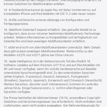
Features können je nach Region variieren. Internetzugang erforderlich. Es
können Gebühren für Mobilfunkdaten anfallen.
14. In Festlandchina kannst du Apple Pay mit Safari im Internet nur auf
kompatiblen iPhone und iPad Modellen mit iOS 11.2 oder neuer nutzen.
15. Größe und Gewicht variieren abhängig von Konfiguration und
Fertigungsprozess.
16. Mobilfunk-Datentarif separat erhältlich. Das gekaufte Modell ist so
konfiguriert, dass es nur mit einer bestimmten Mobilfunknetz-Technologie
arbeitet. Weitere Informationen zu Kompatibilität und Verfügbarkeit von
Datentarifen sind beim jeweiligen Mobilfunkanbieter erhältlich.
17. eSIM wird nicht von allen Mobilfunkanbietern unterstützt. Mehr Details
dazu gibt es beim jeweiligen Mobilfunk­anbieter. Weitere Infos zu den
Modellen A3270 und A3271 gibt es bei China Unicom.
18. Apple Intelligence ist in der Betaversion als Teil des iPadOS 18
Software-Updates auf dem iPad mini (A17 Pro) und auf iPad Modellen mit
M1 und neuer verfügbar, wenn Siri und die Gerätesprache auf dieselbe
unterstützte Sprache eingestellt sind. Zu den unterstützten Sprachen
zählen Englisch, Französisch, Deutsch, Italienisch, Portugiesisch
(Brasilien), Spanisch, Japanisch, Koreanisch und Chinesisch (Vereinfacht).
Weitere Sprachen, darunter auch Vietnamesisch, kommen im Laufe des
Jahres hinzu. Einige Features sind u. U. nicht in allen Regionen oder
Sprachen verfügbar.
Die Preise beinhalten die Mehrwertsteuer (19 %), anwendbare Copyright-
Gebühren und Versicherungssteuer (wo erforderlich). Nicht enthalten sind
Lieferkosten, wenn nicht anders angegeben. Der Mehrwertsteuersatz für