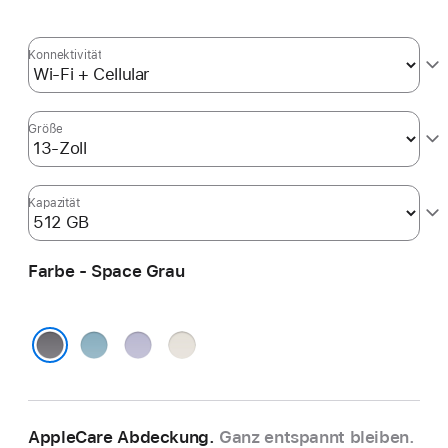
Konnektivität
Größe
Kapazität
Farbe - Space Grau
Blau
Violett
Polarstern
Space Grau
AppleCare Abdeckung.
Ganz entspannt bleiben.