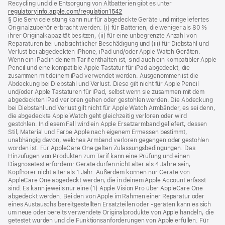
Recycling und die Entsorgung von Altbatterien gibt es unter
regulatoryinfo.apple.com/regulation1542
(öffnet
§ Die Serviceleistung kann nur für abgedeckte Geräte und mitgeliefertes
ein
Originalzubehör erbracht werden: (i) für Batterien, die weniger als 80 %
neues
ihrer Originalkapazität besitzen, (ii) für eine unbegrenzte Anzahl von
Fenster)
Reparaturen bei unabsichtlicher Beschädigung und (iii) für Diebstahl und
Verlust bei abgedeckten iPhone, iPad und/oder Apple Watch Geräten.
Wenn ein iPad in deinem Tarif enthalten ist, sind auch ein kompatibler Apple
Pencil und eine kompatible Apple Tastatur für iPad abgedeckt, die
zusammen mit deinem iPad verwendet werden. Ausgenommen ist die
Abdeckung bei Diebstahl und Verlust. Diese gilt nicht für Apple Pencil
und/oder Apple Tastaturen für iPad, selbst wenn sie zusammen mit dem
abgedeckten iPad verloren gehen oder gestohlen werden. Die Abdeckung
bei Diebstahl und Verlust gilt nicht für Apple Watch Armbänder, es sei denn,
die abgedeckte Apple Watch geht gleichzeitig verloren oder wird
gestohlen. In diesem Fall wird ein Apple Ersatzarmband geliefert, dessen
Stil, Material und Farbe Apple nach eigenem Ermessen bestimmt,
unabhängig davon, welches Armband verloren gegangen oder gestohlen
worden ist. Für AppleCare One gelten Zulassungsbedingungen. Das
Hinzufügen von Produkten zum Tarif kann eine Prüfung und einen
Diagnosetest erfordern: Geräte dürfen nicht älter als 4 Jahre sein,
Kopfhörer nicht älter als 1 Jahr. Außerdem können nur Geräte von
AppleCare One abgedeckt werden, die in deinem Apple Account erfasst
sind. Es kann jeweils nur eine (1) Apple Vision Pro über AppleCare One
abgedeckt werden. Bei den von Apple im Rahmen einer Reparatur oder
eines Austauschs bereitgestellten Ersatzteilen oder ‑geräten kann es sich
um neue oder bereits verwendete Originalprodukte von Apple handeln, die
getestet wurden und die Funktions­anforderungen von Apple erfüllen. Für