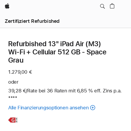
Apple
Zertifiziert Refurbished
Refurbished 13" iPad Air (M3)
Wi‑Fi + Cellular 512 GB - Space
Grau
1.279,00 €
oder
39,28 €
/Rate
pro
bei 36
Raten
Raten
mit 6,85 % eff. Zins p.a.
Fuß
****
Rate
Alle Finanzierungsoptionen ansehen
Weitere
Infos,