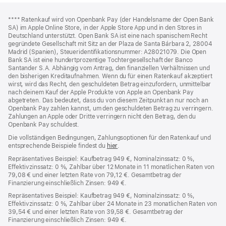
Footer
Fußnoten
Fußnote
**** Ratenkauf wird von Openbank Pay (der Handelsname der Open Bank
SA) im Apple Online Store, in der Apple Store App und in den Stores in
Deutschland unterstützt. Open Bank SA ist eine nach spanischem Recht
gegründete Gesellschaft mit Sitz an der Plaza de Santa Bárbara 2, 28004
Madrid (Spanien), Steueridentifikationsnummer: A28021079. Die Open
Bank SA ist eine hundertprozentige Tochtergesellschaft der Banco
Santander S.A. Abhängig vom Antrag, den finanziellen Verhältnissen und
den bisherigen Kreditaufnahmen. Wenn du für einen Ratenkauf akzeptiert
wirst, wird das Recht, den geschuldeten Betrag einzufordern, unmittelbar
nach deinem Kauf der Apple Produkte von Apple an Openbank Pay
abgetreten. Das bedeutet, dass du von diesem Zeitpunkt an nur noch an
Openbank Pay zahlen kannst, um den geschuldeten Betrag zu verringern.
Zahlungen an Apple oder Dritte verringern nicht den Betrag, den du
Openbank Pay schuldest.
Die vollständigen Bedingungen, Zahlungsoptionen für den Ratenkauf und
entsprechende Beispiele findest du
hier
(Öffnet
.
ein
Repräsentatives Beispiel: Kaufbetrag 949 €, Nominalzinssatz: 0 %,
neues
Effektivzinssatz: 0 %, Zahlbar über 12 Monate in 11 monatlichen Raten von
Fenster)
79,08 € und einer letzten Rate von 79,12 €. Gesamtbetrag der
Finanzierung einschließlich Zinsen: 949 €.
Repräsentatives Beispiel: Kaufbetrag 949 €, Nominalzinssatz: 0 %,
Effektivzinssatz: 0 %, Zahlbar über 24 Monate in 23 monatlichen Raten von
39,54 € und einer letzten Rate von 39,58 €. Gesamtbetrag der
Finanzierung einschließlich Zinsen: 949 €.