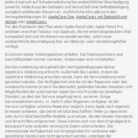
jeden Anspruch auf Schadensdeckung bei unabsichtlicher Beschädigung
sowie für Abdeckung bei Diebstahl und Verlust fällt eine Selbstbeteiligung
zuzüglich anfallender Steuern an. Ausführliche Infos gibt es in den
Vertragsbedingungen für
AppleCare One
(Öffnet
,
AppleCare+ mit Diebstahl und
Verlust
(Öffnet
oder
AppleCare+
(Öffnet
.
ein
Für das iPad deckt dein Plan einen Apple Pencil oder Apple Pencil Pro
ein
ein
neues
und/oder eine iPad Tastatur von Apple ab, die mit einem abgedeckten iPad
neues
neues
Fenster)
kompatibel sind und mit diesem verwendet werden, sofern eine
Fenster)
Fenster)
unabsichtliche Beschädigung bzw. ein Material‑ oder Herstellungsfehler
vorliegt.
Es können lokale Telefongebühren anfallen. Die Telefonnummern und
Geschäftszeiten können variieren. Änderungen sind vorbehalten.
Die Serviceleistung wird gemäß den Vertragsbedingungen deiner
AppleCare Abdeckung erbracht. Außerhalb des Landes, in dem die
AppleCare Abdeckung erworben wurde, kann die Serviceleistung nicht
garantiert werden. Die Verfügbarkeit und die Art der Reparatur oder des
Austauschs können je nach Gerätemodell, geltenden lokalen Gesetzen und
Möglichkeiten der autorisierten Apple Service Provider am jeweiligen
Standort, an dem der Service angefragt wird, variieren. Einige
Serviceoptionen sind u. U. nicht in allen Regionen verfügbar. Ist der
Service verfügbar und eine Reparatur möglich, kann Apple nach eigenem
Ermessen anbieten, das Gerät mit lokal beschafften Teilen zu reparieren
oder durch lokal beschaffte Modelle zu ersetzen, die den lokalen Standards
und Vorschriften entsprechen. Diese können sich von dem Originalgerät in
Bezug auf Farbe und/oder technische Daten unterscheiden. Die
internationale Verfügbarkeit von Ersatzgeräten für verlorene oder
gestohlene Geräte kann nicht garantiert werden, unterliegt der