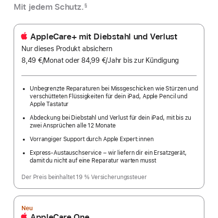
Mit jedem Schutz.
§
AppleCare+ mit Diebstahl und Verlust
Nur dieses Produkt absichern
8,49 €
/Monat
pro
oder 84,99 €
/Jahr
Pro
bis zur Kündigung
Monat
Jahr
Unbegrenzte Reparaturen bei Missgeschicken wie Stürzen und
verschütteten Flüssigkeiten für dein iPad, Apple Pencil und
Apple Tastatur
Abdeckung bei Diebstahl und Verlust für dein iPad, mit bis zu
zwei Ansprüchen alle 12 Monate
Vorrangiger Support durch Apple Expert:innen
Express-Austauschservice – wir liefern dir ein Ersatzgerät,
damit du nicht auf eine Reparatur warten musst
Der Preis beinhaltet 19 % Versicherungssteuer
Neu
AppleCare One