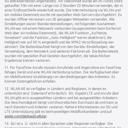
5G Betreibernetzen angemeldet). Als Videoinhalt wurde ein im iTunes Store
gekaufter Film mit einer Länge von 2 Stunden 23 Minuten verwendet, der in
einer Endlosschleife wiederholt wurde. Die Internetnutzung via WLAN und
ein mobiles Datennetz wurde mit speziellen Web-Servern durchgeführt. Es
wurden Offline-Versionen von 20 gängigen Webseiten verwendet. Alle
Einstellungen waren Standard­einstellungen, mit folgenden Ausnahmen:
WLAN war mit einem Netzwerk verbunden (ausgenommen beim Surfen im
Web über ein mobiles Datennetz), die WLAN Funktion „Auf Netze
hinweisen“ und die Funktion „Auto-Helligkeit“ waren deaktiviert, die
Helligkeit war auf 50 % eingestellt und die WPA2 Verschlüsselung war
aktiviert. Die Batterielaufzeit hängt von den Geräte-Einstellungen, der
Verwendung, dem Netzwerk und weiteren Faktoren ab. Die Batterietests
wurden mit speziellen iPad Geräten durchgeführt, die tatsächlichen
Ergebnisse können variieren.
11. Für FaceTime Anrufe müssen Anrufende und Angerufene ein FaceTime
fähiges Gerät und eine WLAN Verbindung nutzen. Die Verfügbarkeit über
ein Mobilfunknetz ist abhängig von den Bedingungen des Anbieters. Es
können Datengebühren anfallen.
12. WLAN 6E ist verfügbar in Ländern und Regionen, in denen es
unterstützt wird. Datentarif erforderlich. 5G, Gigabit LTE und Anrufe über
WLAN gibt es in ausgewählten Ländern und bei ausgewählten Anbietern.
Die Geschwindigkeit hängt vom theoretischen Durchsatz ab und kann je
nach Standort und Anbieter variieren. Nähere Informationen zur 5G und
LTE Unterstützung gibt es beim jeweiligen Mobilfunkanbieter und auf
apple.com/de/ipad/cellular
.
13. Siri ist u. U. nicht in allen Sprachen oder Regionen verfügbar. Die