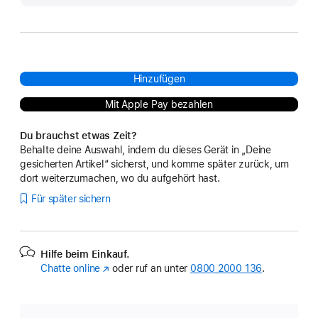
Hinzufügen
Mit Apple Pay bezahlen
Du brauchst etwas Zeit?
Behalte deine Auswahl, indem du dieses Gerät in „Deine
gesicherten Artikel“ sicherst, und komme später zurück, um
dort weiterzumachen, wo du aufgehört hast.
Für später sichern
Hilfe beim Einkauf.
Chatte online
(Öffnet
oder ruf an unter
0800 2000 136
.
ein
neues
Fenster)