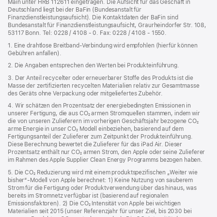
Main unter HRB 112611 eingetragen. Die Aufsicht für das Geschäft in
Deutschland liegt bei der BaFin (Bundesanstalt für
Finanzdienstleistungsaufsicht). Die Kontaktdaten der BaFin sind
Bundesanstalt für Finanzdienstleistungsaufsicht, Graurheindorfer Str. 108,
53117 Bonn. Tel: 0228 / 4108 - 0. Fax: 0228 / 4108 - 1550.
1. Eine drahtlose Breitband-Verbindung wird empfohlen (hierfür können
Gebühren anfallen).
2. Die Angaben entsprechen den Werten bei Produkteinführung.
3. Der Anteil recycelter oder erneuerbarer Stoffe des Produkts ist die
Masse der zertifizierten recycelten Materialien relativ zur Gesamtmasse
des Geräts ohne Verpackung oder mitgeliefertes Zubehör.
4. Wir schätzen den Prozentsatz der energiebedingten Emissionen in
unserer Fertigung, die aus CO₂ armen Stromquellen stammen, indem wir
die von unseren Zulieferern im vorherigen Geschäftsjahr bezogene CO₂
arme Energie in unser CO₂ Modell einbeziehen, basierend auf dem
Fertigungsanteil der Zulieferer zum Zeitpunkt der Produkt­einführung.
Diese Berechnung bewertet die Zulieferer für das iPad Air. Dieser
Prozentsatz enthält nur CO₂ armen Strom, den Apple oder seine Zulieferer
im Rahmen des Apple Supplier Clean Energy Programms bezogen haben.
5. Die CO₂ Reduzierung wird mit einem produktspezifischen „Weiter wie
bisher“-Modell von Apple berechnet: 1) Keine Nutzung von sauberem
Strom für die Fertigung oder Produktverwendung über das hinaus, was
bereits im Stromnetz verfügbar ist (basierend auf regionalen
Emissionsfaktoren). 2) Die CO₂ Intensität von Apple bei wichtigen
Materialien seit 2015 (unser Referenzjahr für unser Ziel, bis 2030 bei