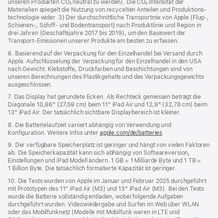
unseren Produkten CO₂ neutral zu werden). Die CO₂ Intensität der
Materialien spiegelt die Nutzung von recycelten Anteilen und Produktions­
technologie wider. 3) Der durchschnittliche Transportmix von Apple (Flug‑,
Schienen‑, Schiff‑ und Bodentransport) nach Produktlinie und Region in
drei Jahren (Geschäftsjahre 2017 bis 2019), um den Basiswert der
Transport-Emissionen unserer Produkte am besten zu erfassen.
6. Basierend auf der Verpackung für den Einzelhandel bei Versand durch
Apple. Aufschlüsselung der Verpackung für den Einzelhandel in den USA
nach Gewicht. Klebstoffe, Druckfarben und Beschichtungen sind von
unseren Berechnungen des Plastikgehalts und des Verpackungs­gewichts
ausgeschlossen.
7. Das Display hat gerundete Ecken. Als Rechteck gemessen beträgt die
Diagonale 10,86" (27,59 cm) beim 11" iPad Air und 12,9" (32,78 cm) beim
13" iPad Air. Der tatsächlich sichtbare Displaybereich ist kleiner.
8. Die Batterielaufzeit variiert abhängig von Verwendung und
Konfiguration. Weitere Infos unter
apple.com/de/batteries
9. Der verfügbare Speicherplatz ist geringer und hängt von vielen Faktoren
ab. Die Speicherkapazität kann sich abhängig von Softwareversion,
Einstellungen und iPad Modell ändern. 1 GB = 1 Milliarde Byte und 1 TB =
1 Billion Byte. Die tatsächlich formatierte Kapazität ist geringer.
10. Die Tests wurden von Apple im Januar und Februar 2025 durchgeführt
mit Prototypen des 11" iPad Air (M3) und 13" iPad Air (M3). Bei den Tests
wurde die Batterie vollständig entladen, wobei folgende Aufgaben
durchgeführt wurden: Videowiedergabe und Surfen im Web über WLAN
oder das Mobilfunknetz (Modelle mit Mobilfunk waren in LTE und