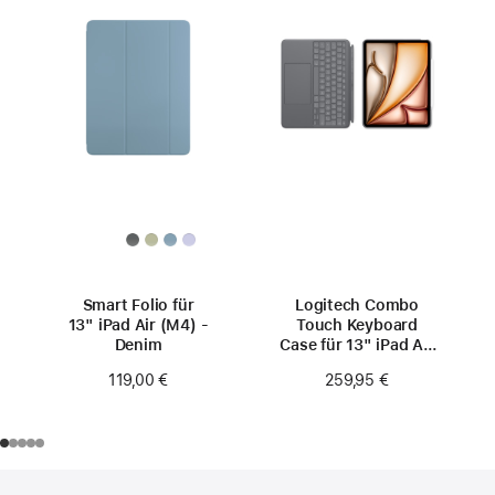
Smart Folio für
Logitech Combo
13" iPad Air (M4) -
Touch Keyboard
Denim
Case für 13" iPad Air
(M4)
119,00 €
259,95 €
Footer