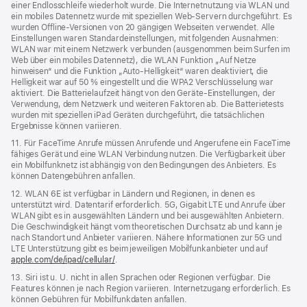
einer Endlosschleife wiederholt wurde. Die Internetnutzung via WLAN und
ein mobiles Datennetz wurde mit speziellen Web-Servern durchgeführt. Es
wurden Offline-Versionen von 20 gängigen Webseiten verwendet. Alle
Einstellungen waren Standard­einstellungen, mit folgenden Ausnahmen:
WLAN war mit einem Netzwerk verbunden (ausgenommen beim Surfen im
Web über ein mobiles Datennetz), die WLAN Funktion „Auf Netze
hinweisen“ und die Funktion „Auto-Helligkeit“ waren deaktiviert, die
Helligkeit war auf 50 % eingestellt und die WPA2 Verschlüsselung war
aktiviert. Die Batterielaufzeit hängt von den Geräte-Einstellungen, der
Verwendung, dem Netzwerk und weiteren Faktoren ab. Die Batterietests
wurden mit speziellen iPad Geräten durchgeführt, die tatsächlichen
Ergebnisse können variieren.
11. Für FaceTime Anrufe müssen Anrufende und Angerufene ein FaceTime
fähiges Gerät und eine WLAN Verbindung nutzen. Die Verfügbarkeit über
ein Mobilfunknetz ist abhängig von den Bedingungen des Anbieters. Es
können Datengebühren anfallen.
12. WLAN 6E ist verfügbar in Ländern und Regionen, in denen es
unterstützt wird. Datentarif erforderlich. 5G, Gigabit LTE und Anrufe über
WLAN gibt es in ausgewählten Ländern und bei ausgewählten Anbietern.
Die Geschwindigkeit hängt vom theoretischen Durchsatz ab und kann je
nach Standort und Anbieter variieren. Nähere Informationen zur 5G und
LTE Unterstützung gibt es beim jeweiligen Mobilfunkanbieter und auf
apple.com/de/ipad/cellular/
.
13. Siri ist u. U. nicht in allen Sprachen oder Regionen verfügbar. Die
Features können je nach Region variieren. Internetzugang erforderlich. Es
können Gebühren für Mobilfunkdaten anfallen.