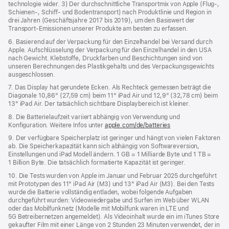
technologie wider. 3) Der durchschnittliche Transportmix von Apple (Flug‑,
Schienen‑, Schiff‑ und Bodentransport) nach Produktlinie und Region in
drei Jahren (Geschäftsjahre 2017 bis 2019), um den Basiswert der
Transport-Emissionen unserer Produkte am besten zu erfassen.
6. Basierend auf der Verpackung für den Einzelhandel bei Versand durch
Apple. Aufschlüsselung der Verpackung für den Einzelhandel in den USA
nach Gewicht. Klebstoffe, Druckfarben und Beschichtungen sind von
unseren Berechnungen des Plastikgehalts und des Verpackungs­gewichts
ausgeschlossen.
7. Das Display hat gerundete Ecken. Als Rechteck gemessen beträgt die
Diagonale 10,86" (27,59 cm) beim 11" iPad Air und 12,9" (32,78 cm) beim
13" iPad Air. Der tatsächlich sichtbare Displaybereich ist kleiner.
8. Die Batterielaufzeit variiert abhängig von Verwendung und
Konfiguration. Weitere Infos unter
apple.com/de/batteries
9. Der verfügbare Speicherplatz ist geringer und hängt von vielen Faktoren
ab. Die Speicherkapazität kann sich abhängig von Softwareversion,
Einstellungen und iPad Modell ändern. 1 GB = 1 Milliarde Byte und 1 TB =
1 Billion Byte. Die tatsächlich formatierte Kapazität ist geringer.
10. Die Tests wurden von Apple im Januar und Februar 2025 durchgeführt
mit Prototypen des 11" iPad Air (M3) und 13" iPad Air (M3). Bei den Tests
wurde die Batterie vollständig entladen, wobei folgende Aufgaben
durchgeführt wurden: Videowiedergabe und Surfen im Web über WLAN
oder das Mobilfunknetz (Modelle mit Mobilfunk waren in LTE und
5G Betreibernetzen angemeldet). Als Videoinhalt wurde ein im iTunes Store
gekaufter Film mit einer Länge von 2 Stunden 23 Minuten verwendet, der in