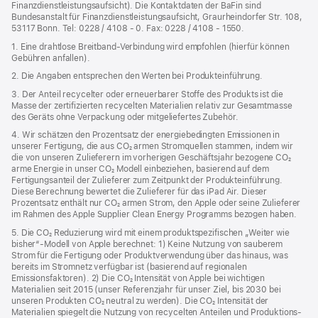
Finanzdienstleistungsaufsicht). Die Kontaktdaten der BaFin sind
Bundesanstalt für Finanzdienstleistungsaufsicht, Graurheindorfer Str. 108,
53117 Bonn. Tel: 0228 / 4108 - 0. Fax: 0228 / 4108 - 1550.
1. Eine drahtlose Breitband-Verbindung wird empfohlen (hierfür können
Gebühren anfallen).
2. Die Angaben entsprechen den Werten bei Produkteinführung.
3. Der Anteil recycelter oder erneuerbarer Stoffe des Produkts ist die
Masse der zertifizierten recycelten Materialien relativ zur Gesamtmasse
des Geräts ohne Verpackung oder mitgeliefertes Zubehör.
4. Wir schätzen den Prozentsatz der energiebedingten Emissionen in
unserer Fertigung, die aus CO₂ armen Stromquellen stammen, indem wir
die von unseren Zulieferern im vorherigen Geschäftsjahr bezogene CO₂
arme Energie in unser CO₂ Modell einbeziehen, basierend auf dem
Fertigungsanteil der Zulieferer zum Zeitpunkt der Produkt­einführung.
Diese Berechnung bewertet die Zulieferer für das iPad Air. Dieser
Prozentsatz enthält nur CO₂ armen Strom, den Apple oder seine Zulieferer
im Rahmen des Apple Supplier Clean Energy Programms bezogen haben.
5. Die CO₂ Reduzierung wird mit einem produktspezifischen „Weiter wie
bisher“-Modell von Apple berechnet: 1) Keine Nutzung von sauberem
Strom für die Fertigung oder Produktverwendung über das hinaus, was
bereits im Stromnetz verfügbar ist (basierend auf regionalen
Emissionsfaktoren). 2) Die CO₂ Intensität von Apple bei wichtigen
Materialien seit 2015 (unser Referenzjahr für unser Ziel, bis 2030 bei
unseren Produkten CO₂ neutral zu werden). Die CO₂ Intensität der
Materialien spiegelt die Nutzung von recycelten Anteilen und Produktions­