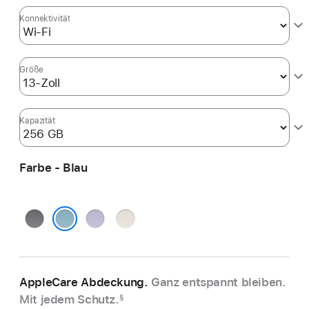
Konnektivität
Größe
Kapazität
Farbe - Blau
Space Grau
Violett
Polarstern
Blau
AppleCare Abdeckung.
Ganz entspannt bleiben.
Mit jedem Schutz.
§