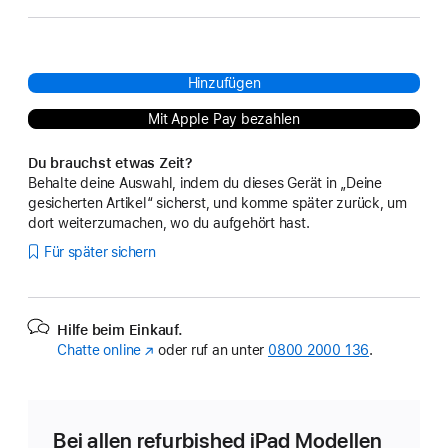
Hinzufügen
Mit Apple Pay bezahlen
Du brauchst etwas Zeit?
Behalte deine Auswahl, indem du dieses Gerät in „Deine
gesicherten Artikel“ sicherst, und komme später zurück, um
dort weiterzumachen, wo du aufgehört hast.
Für später sichern
Hilfe beim Einkauf.
Chatte online
(Öffnet
oder ruf an unter
0800 2000 136
.
ein
neues
Fenster)
Bei allen refurbished iPad Modellen