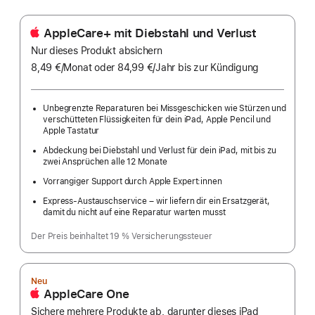
AppleCare+ mit Diebstahl und Verlust
Nur dieses Produkt absichern
8,49 €
/Monat
pro
oder 84,99 €
/Jahr
Pro
bis zur Kündigung
Monat
Jahr
Unbegrenzte Reparaturen bei Missgeschicken wie Stürzen und
verschütteten Flüssigkeiten für dein iPad, Apple Pencil und
Apple Tastatur
Abdeckung bei Diebstahl und Verlust für dein iPad, mit bis zu
zwei Ansprüchen alle 12 Monate
Vorrangiger Support durch Apple Expert:innen
Express-Austauschservice – wir liefern dir ein Ersatzgerät,
damit du nicht auf eine Reparatur warten musst
Der Preis beinhaltet 19 % Versicherungssteuer
Neu
AppleCare One
Sichere mehrere Produkte ab, darunter dieses iPad