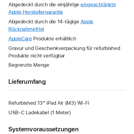
Abgedeckt durch die einjährige
eingeschränkte
Apple Herstellergarantie
Ein
neues
Abgedeckt durch die 14-tägige
Apple
Fenster
Rücknahmefrist
Ein
wird
neues
AppleCare
Ein
Produkte erhältlich
geöffnet.
Fenster
neues
Gravur und Geschenkverpackung für refurbished
wird
Fenster
Produkte nicht verfügbar
geöffnet.
wird
Begrenzte Menge
geöffnet.
Lieferumfang
Refurbished 13" iPad Air (M3) Wi-Fi
USB‑C Ladekabel (1 Meter)
Systemvoraussetzungen