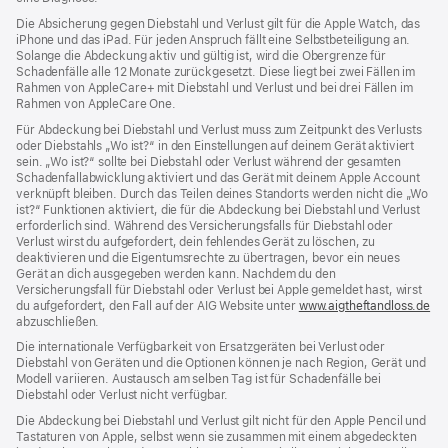
Die Absicherung gegen Diebstahl und Verlust gilt für die Apple Watch, das
iPhone und das iPad. Für jeden Anspruch fällt eine Selbstbeteiligung an.
Solange die Abdeckung aktiv und gültig ist, wird die Obergrenze für
Schadenfälle alle 12 Monate zurückgesetzt. Diese liegt bei zwei Fällen im
Rahmen von AppleCare+ mit Diebstahl und Verlust und bei drei Fällen im
Rahmen von AppleCare One.
Für Abdeckung bei Diebstahl und Verlust muss zum Zeit­punkt des Verlusts
oder Dieb­stahls „Wo ist?“ in den Einstellungen auf deinem Gerät aktiviert
sein. „Wo ist?“ sollte bei Diebstahl oder Verlust während der gesamten
Schadenfallabwicklung aktiviert und das Gerät mit deinem Apple Account
verknüpft bleiben. Durch das Teilen deines Standorts werden nicht die „Wo
ist?“ Funktionen aktiviert, die für die Abdeckung bei Diebstahl und Verlust
erforderlich sind. Während des Versicherungs­falls für Diebstahl oder
Verlust wirst du aufgefordert, dein fehlendes Gerät zu löschen, zu
deaktivieren und die Eigentums­rechte zu übertragen, bevor ein neues
Gerät an dich ausgegeben werden kann. Nachdem du den
Versicherungsfall für Diebstahl oder Verlust bei Apple gemeldet hast, wirst
du aufgefordert, den Fall auf der AIG Website unter
www.aigtheftandloss.de
(Öf
abzuschließen.
ein
ne
Die internationale Verfügbarkeit von Ersatzgeräten bei Verlust oder
Fen
Diebstahl von Geräten und die Optionen können je nach Region, Gerät und
Modell variieren. Austausch am selben Tag ist für Schadenfälle bei
Diebstahl oder Verlust nicht verfügbar.
Die Abdeckung bei Diebstahl und Verlust gilt nicht für den Apple Pencil und
Tastaturen von Apple, selbst wenn sie zusammen mit einem abgedeckten