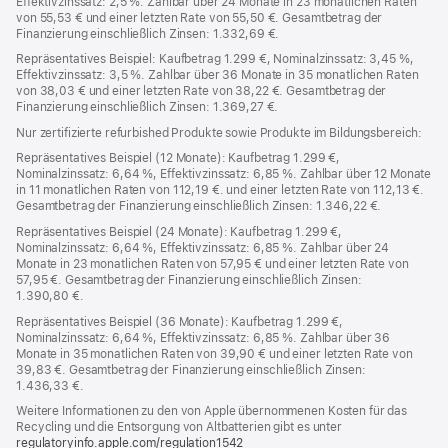
Effektivzinssatz: 2,5 %. Zahlbar über 24 Monate in 23 monatlichen Raten
von 55,53 € und einer letzten Rate von 55,50 €. Gesamtbetrag der
Finanzierung einschließlich Zinsen: 1.332,69 €.
Repräsentatives Beispiel: Kaufbetrag 1.299 €, Nominalzinssatz: 3,45 %,
Effektivzinssatz: 3,5 %. Zahlbar über 36 Monate in 35 monatlichen Raten
von 38,03 € und einer letzten Rate von 38,22 €. Gesamtbetrag der
Finanzierung einschließlich Zinsen: 1.369,27 €.
Nur zertifizierte refurbished Produkte sowie Produkte im Bildungsbereich:
Repräsentatives Beispiel (12 Monate): Kaufbetrag 1.299 €,
Nominalzinssatz: 6,64 %, Effektivzinssatz: 6,85 %. Zahlbar über 12 Monate
in 11 monatlichen Raten von 112,19 €. und einer letzten Rate von 112,13 €.
Gesamtbetrag der Finanzierung einschließlich Zinsen: 1.346,22 €.
Repräsentatives Beispiel (24 Monate): Kaufbetrag 1.299 €,
Nominalzinssatz: 6,64 %, Effektivzinssatz: 6,85 %. Zahlbar über 24
Monate in 23 monatlichen Raten von 57,95 € und einer letzten Rate von
57,95 €. Gesamtbetrag der Finanzierung einschließlich Zinsen:
1.390,80 €.
Repräsentatives Beispiel (36 Monate): Kaufbetrag 1.299 €,
Nominalzinssatz: 6,64 %, Effektivzinssatz: 6,85 %. Zahlbar über 36
Monate in 35 monatlichen Raten von 39,90 € und einer letzten Rate von
39,83 €. Gesamtbetrag der Finanzierung einschließlich Zinsen:
1.436,33 €.
Weitere Informationen zu den von Apple übernommenen Kosten für das
Recycling und die Entsorgung von Altbatterien gibt es unter
regulatoryinfo.apple.com/regulation1542
(öffnet