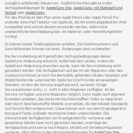
zuzüglich anfallender Steuern an. Ausführliche Infos gibt es in den
Vertragsbedingungen für
AppleCare One
(Öffnet
,
AppleCare+ mit Diebstahl und
Verlust
(Öffnet
oder
AppleCare+
(Öffnet
.
ein
Für das iPad deckt dein Plan einen Apple Pencil oder Apple Pencil Pro
ein
ein
neues
und/oder eine iPad Tastatur von Apple ab, die mit einem abgedeckten iPad
neues
neues
Fenster)
kompatibel sind und mit diesem verwendet werden, sofern eine
Fenster)
Fenster)
unabsichtliche Beschädigung bzw. ein Material‑ oder Herstellungsfehler
vorliegt.
Es können lokale Telefongebühren anfallen. Die Telefonnummern und
Geschäftszeiten können variieren. Änderungen sind vorbehalten.
Die Serviceleistung wird gemäß den Vertragsbedingungen deiner
AppleCare Abdeckung erbracht. Außerhalb des Landes, in dem die
AppleCare Abdeckung erworben wurde, kann die Serviceleistung nicht
garantiert werden. Die Verfügbarkeit und die Art der Reparatur oder des
Austauschs können je nach Gerätemodell, geltenden lokalen Gesetzen und
Möglichkeiten der autorisierten Apple Service Provider am jeweiligen
Standort, an dem der Service angefragt wird, variieren. Einige
Serviceoptionen sind u. U. nicht in allen Regionen verfügbar. Ist der
Service verfügbar und eine Reparatur möglich, kann Apple nach eigenem
Ermessen anbieten, das Gerät mit lokal beschafften Teilen zu reparieren
oder durch lokal beschaffte Modelle zu ersetzen, die den lokalen Standards
und Vorschriften entsprechen. Diese können sich von dem Originalgerät in
Bezug auf Farbe und/oder technische Daten unterscheiden. Die
internationale Verfügbarkeit von Ersatzgeräten für verlorene oder
gestohlene Geräte kann nicht garantiert werden, unterliegt der
Verfügbarkeit und kann je nach Region, Modell und Gerätekonfiguration
variieren. Infos gibt es in den Vertragsbedingungen für
AppleCare One
(Öffnet
,