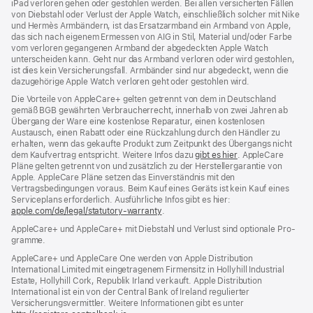
iPad verloren gehen oder gestohlen werden. Bei allen versicherten Fällen
von Diebstahl oder Verlust der Apple Watch, einschließlich solcher mit Nike
und Hermès Armbändern, ist das Ersatzarmband ein Armband von Apple,
das sich nach eigenem Ermessen von AIG in Stil, Material und/oder Farbe
vom verloren gegangenen Armband der abgedeckten Apple Watch
unterscheiden kann. Geht nur das Armband verloren oder wird gestohlen,
ist dies kein Versicherungsfall. Armbänder sind nur abgedeckt, wenn die
dazugehörige Apple Watch verloren geht oder gestohlen wird.
Die Vorteile von AppleCare+ gelten getrennt von dem in Deutschland
gemäß BGB gewährten Verbraucher­recht, inner­halb von zwei Jahren ab
Übergang der Ware eine kosten­lose Reparatur, einen kosten­losen
Austausch, einen Rabatt oder eine Rück­zahlung durch den Händler zu
erhalten, wenn das gekaufte Produkt zum Zeit­punkt des Übergangs nicht
dem Kauf­vertrag ent­spricht. Weitere Infos dazu
gibt es hier
(Öffnet
. AppleCare
Pläne gelten getrennt von und zu­sätz­lich zu der Hersteller­garantie von
ein
Apple. AppleCare Pläne setzen das Einverständnis mit den
neues
Vertragsbedingungen voraus. Beim Kauf eines Geräts ist kein Kauf eines
Fenster)
Serviceplans erfor­der­lich. Ausführliche Infos gibt es hier:
apple.com/de/legal/statutory-warranty
(Öffnet
.
ein
AppleCare+ und AppleCare+ mit Dieb­stahl und Verlust sind optionale Pro­
neues
gramme.
Fenster)
AppleCare+ und AppleCare One werden von Apple Distribution
International Limited mit eingetragenem Firmensitz in Hollyhill Industrial
Estate, Hollyhill Cork, Republik Irland verkauft. Apple Distribution
International ist ein von der Central Bank of Ireland regulierter
Versicherungsvermittler. Weitere Informationen gibt es unter