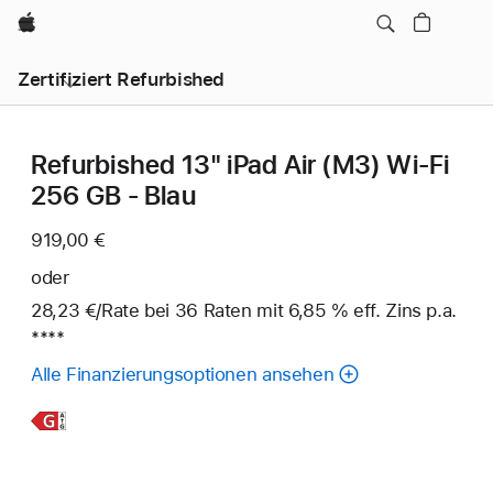
Apple
Zertifiziert Refurbished
Refurbished 13" iPad Air (M3) Wi‑Fi
256 GB - Blau
919,00 €
oder
28,23 €
/Rate
pro
bei 36
Raten
Raten
mit 6,85 % eff. Zins p.a.
Fuß
****
Rate
Alle Finanzierungsoptionen ansehen
Weitere
Infos,