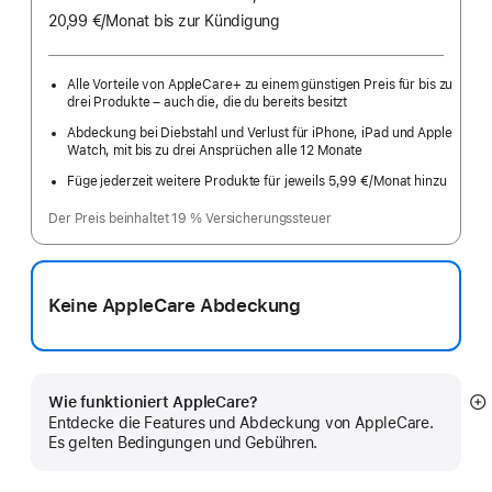
20,99 €
/Monat
pro
bis zur Kündigung
Monat
Alle Vorteile von AppleCare+ zu einem günstigen Preis für bis zu
drei Produkte – auch die, die du bereits besitzt
Abdeckung bei Diebstahl und Verlust für iPhone, iPad und Apple
Watch, mit bis zu drei Ansprüchen alle 12 Monate
Füge jederzeit weitere Produkte für jeweils 5,99 €
/Monat hinzu
pro
Monat
Der Preis beinhaltet 19 % Versicherungssteuer
Keine AppleCare Abdeckung
Wie funktioniert AppleCare?
M
Entdecke die Features und Abdeckung von AppleCare.
a
Es gelten Bedingungen und Gebühren.