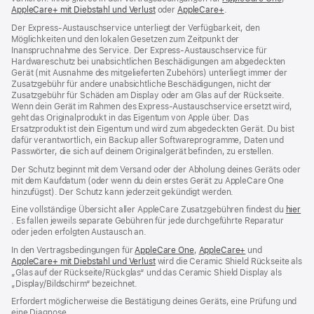
AppleCare+ mit Diebstahl und Verlust
(Öffnet
oder
AppleCare+
(Öffnet
.
ein
ein
ein
neues
Der Express-Austauschservice unterliegt der Verfügbarkeit, den
neues
neues
Fenster
Möglichkeiten und den lokalen Gesetzen zum Zeitpunkt der
Fenster)
Fenster)
Inanspruchnahme des Service. Der Express-Austauschservice für
Hardwareschutz bei unabsichtlichen Beschädigungen am abgedeckten
Gerät (mit Ausnahme des mitgelieferten Zubehörs) unterliegt immer der
Zusatzgebühr für andere unabsichtliche Beschädigungen, nicht der
Zusatzgebühr für Schäden am Display oder am Glas auf der Rückseite.
Wenn dein Gerät im Rahmen des Express-Austauschservice ersetzt wird,
geht das Originalprodukt in das Eigentum von Apple über. Das
Ersatzprodukt ist dein Eigentum und wird zum abgedeckten Gerät. Du bist
dafür verantwortlich, ein Backup aller Softwareprogramme, Daten und
Passwörter, die sich auf deinem Originalgerät befinden, zu erstellen.
Der Schutz beginnt mit dem Versand oder der Abholung deines Geräts oder
mit dem Kaufdatum (oder wenn du dein erstes Gerät zu AppleCare One
hinzufügst). Der Schutz kann jederzeit gekündigt werden.
Eine vollständige Übersicht aller AppleCare Zusatzgebühren findest du
hier
(Öffnet
. Es fallen jeweils separate Gebühren für jede durchgeführte Reparatur
ein
oder jeden erfolgten Austausch an.
neues
In den Vertragsbedingungen für
AppleCare One
(Öffnet
,
AppleCare+
(Öffnet
und
Fenster)
AppleCare+ mit Diebstahl und Verlust
(Öffnet
wird die Ceramic Shield Rückseite als
ein
ein
„Glas auf der Rückseite/Rückglas“ und das Ceramic Shield Display als
ein
neues
neues
„Display/Bildschirm“ bezeichnet.
neues
Fenster)
Fenster)
Fenster)
Erfordert möglicherweise die Bestätigung deines Geräts, eine Prüfung und
eine Diagnose.