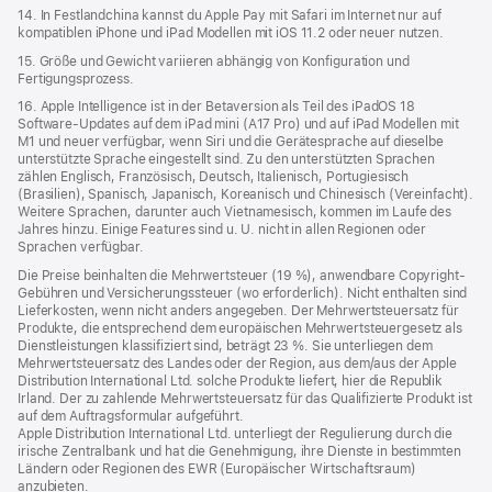
14. In Festlandchina kannst du Apple Pay mit Safari im Internet nur auf
kompatiblen iPhone und iPad Modellen mit iOS 11.2 oder neuer nutzen.
15. Größe und Gewicht variieren abhängig von Konfiguration und
Fertigungsprozess.
16. Apple Intelligence ist in der Betaversion als Teil des iPadOS 18
Software-Updates auf dem iPad mini (A17 Pro) und auf iPad Modellen mit
M1 und neuer verfügbar, wenn Siri und die Gerätesprache auf dieselbe
unterstützte Sprache eingestellt sind. Zu den unterstützten Sprachen
zählen Englisch, Französisch, Deutsch, Italienisch, Portugiesisch
(Brasilien), Spanisch, Japanisch, Koreanisch und Chinesisch (Vereinfacht).
Weitere Sprachen, darunter auch Vietnamesisch, kommen im Laufe des
Jahres hinzu. Einige Features sind u. U. nicht in allen Regionen oder
Sprachen verfügbar.
Die Preise beinhalten die Mehrwertsteuer (19 %), anwendbare Copyright-
Gebühren und Versicherungssteuer (wo erforderlich). Nicht enthalten sind
Lieferkosten, wenn nicht anders angegeben. Der Mehrwertsteuersatz für
Produkte, die entsprechend dem europäischen Mehrwertsteuergesetz als
Dienstleistungen klassifiziert sind, beträgt 23 %. Sie unterliegen dem
Mehrwertsteuersatz des Landes oder der Region, aus dem/aus der Apple
Distribution International Ltd. solche Produkte liefert, hier die Republik
Irland. Der zu zahlende Mehrwertsteuersatz für das Qualifizierte Produkt ist
auf dem Auftragsformular aufgeführt.
Apple Distribution International Ltd. unterliegt der Regulierung durch die
irische Zentralbank und hat die Genehmigung, ihre Dienste in bestimmten
Ländern oder Regionen des EWR (Europäischer Wirtschaftsraum)
anzubieten.