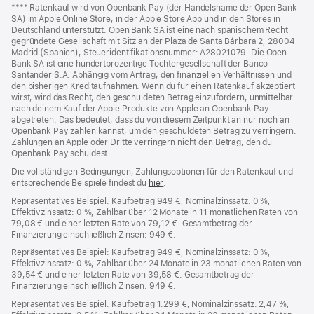
Fußnoten
Fußnote
**** Ratenkauf wird von Openbank Pay (der Handelsname der Open Bank
SA) im Apple Online Store, in der Apple Store App und in den Stores in
Deutschland unterstützt. Open Bank SA ist eine nach spanischem Recht
gegründete Gesellschaft mit Sitz an der Plaza de Santa Bárbara 2, 28004
Madrid (Spanien), Steueridentifikationsnummer: A28021079. Die Open
Bank SA ist eine hundertprozentige Tochtergesellschaft der Banco
Santander S.A. Abhängig vom Antrag, den finanziellen Verhältnissen und
den bisherigen Kreditaufnahmen. Wenn du für einen Ratenkauf akzeptiert
wirst, wird das Recht, den geschuldeten Betrag einzufordern, unmittelbar
nach deinem Kauf der Apple Produkte von Apple an Openbank Pay
abgetreten. Das bedeutet, dass du von diesem Zeitpunkt an nur noch an
Openbank Pay zahlen kannst, um den geschuldeten Betrag zu verringern.
Zahlungen an Apple oder Dritte verringern nicht den Betrag, den du
Openbank Pay schuldest.
Die vollständigen Bedingungen, Zahlungsoptionen für den Ratenkauf und
entsprechende Beispiele findest du
hier
(Öffnet
.
ein
Repräsentatives Beispiel: Kaufbetrag 949 €, Nominalzinssatz: 0 %,
neues
Effektivzinssatz: 0 %, Zahlbar über 12 Monate in 11 monatlichen Raten von
Fenster)
79,08 € und einer letzten Rate von 79,12 €. Gesamtbetrag der
Finanzierung einschließlich Zinsen: 949 €.
Repräsentatives Beispiel: Kaufbetrag 949 €, Nominalzinssatz: 0 %,
Effektivzinssatz: 0 %, Zahlbar über 24 Monate in 23 monatlichen Raten von
39,54 € und einer letzten Rate von 39,58 €. Gesamtbetrag der
Finanzierung einschließlich Zinsen: 949 €.
Repräsentatives Beispiel: Kaufbetrag 1.299 €, Nominalzinssatz: 2,47 %,