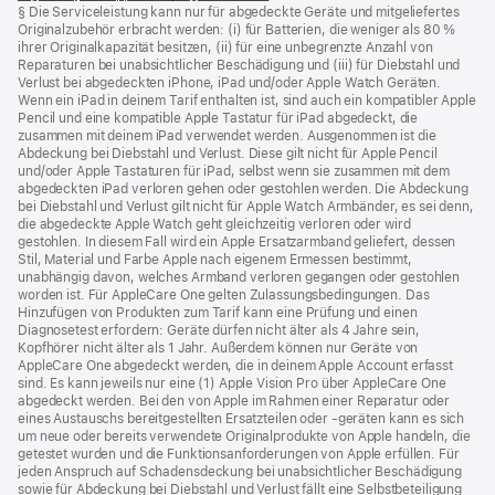
§ Die Serviceleistung kann nur für abgedeckte Geräte und mitgeliefertes
ein
Originalzubehör erbracht werden: (i) für Batterien, die weniger als 80 %
neues
ihrer Originalkapazität besitzen, (ii) für eine unbegrenzte Anzahl von
Fenster)
Reparaturen bei unabsichtlicher Beschädigung und (iii) für Diebstahl und
Verlust bei abgedeckten iPhone, iPad und/oder Apple Watch Geräten.
Wenn ein iPad in deinem Tarif enthalten ist, sind auch ein kompatibler Apple
Pencil und eine kompatible Apple Tastatur für iPad abgedeckt, die
zusammen mit deinem iPad verwendet werden. Ausgenommen ist die
Abdeckung bei Diebstahl und Verlust. Diese gilt nicht für Apple Pencil
und/oder Apple Tastaturen für iPad, selbst wenn sie zusammen mit dem
abgedeckten iPad verloren gehen oder gestohlen werden. Die Abdeckung
bei Diebstahl und Verlust gilt nicht für Apple Watch Armbänder, es sei denn,
die abgedeckte Apple Watch geht gleichzeitig verloren oder wird
gestohlen. In diesem Fall wird ein Apple Ersatzarmband geliefert, dessen
Stil, Material und Farbe Apple nach eigenem Ermessen bestimmt,
unabhängig davon, welches Armband verloren gegangen oder gestohlen
worden ist. Für AppleCare One gelten Zulassungsbedingungen. Das
Hinzufügen von Produkten zum Tarif kann eine Prüfung und einen
Diagnosetest erfordern: Geräte dürfen nicht älter als 4 Jahre sein,
Kopfhörer nicht älter als 1 Jahr. Außerdem können nur Geräte von
AppleCare One abgedeckt werden, die in deinem Apple Account erfasst
sind. Es kann jeweils nur eine (1) Apple Vision Pro über AppleCare One
abgedeckt werden. Bei den von Apple im Rahmen einer Reparatur oder
eines Austauschs bereitgestellten Ersatzteilen oder ‑geräten kann es sich
um neue oder bereits verwendete Originalprodukte von Apple handeln, die
getestet wurden und die Funktions­anforderungen von Apple erfüllen. Für
jeden Anspruch auf Schadensdeckung bei unabsichtlicher Beschädigung
sowie für Abdeckung bei Diebstahl und Verlust fällt eine Selbstbeteiligung