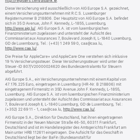
http://registers.centralbank.ie
(Öffnet
.
ein
Diese Versicherung wird ausschließlich von AIG Europe S.A. gezeichnet,
neues
einem Versicherungsunternehmen mit R.C.S. Luxemburger
Fenster)
Registernummer B 218806. Der Hauptsitz von AIG Europe S.A. befindet
sich in 35 D Avenue, John F. Kennedy, L‑1855, Luxemburg,
http://www.aig.lu/
(Öffnet
. AIG Europe S.A. ist vom luxemburgischen
Finanzministerium zugelassen und untersteht der Aufsicht des
ein
Commissariat aux Assurances 7, Boulevard Joseph II, L‑1840 Luxemburg,
neues
GD de Luxembourg, Tel.: (+43) 1 249 59 0, caa@caa.lu,
Fenster)
http://www.caa.lu/
(Öffnet
.
ein
Die Preise für AppleCare+ und AppleCare One verstehen sich inklusive
neues
19 % Versicherungssteuer. Diese Versicherungssteuer wird unter der
Fenster)
Steuer‑ID 807/V20000024620 des Bundeszentralamts für Steuern
abgeführt.
AIG Europe S.A., ein Versicherungsunternehmen mit einem Kapital von
47.176.225 Euro, eingetragen in Luxemburg (HR-Nr. B 218806) mit
eingetragenem Firmensitz in 35D Avenue John F. Kennedy, L-1855,
Luxemburg. AIG Europe S.A. ist vom luxemburgischen Finanzministerium
zugelassen und untersteht der Aufsicht des Commissariat aux Assurances
7, Boulevard Joseph II, L‑1840 Luxemburg, GD de Luxembourg, Tel.:
(+352) 22 69 11 - 1, caa@caa.lu,
http://www.caa.lu/
(Öffnet
.
ein
AIG Europe S.A., Direktion für Deutschland, hat ihren eingetragenen
neues
Firmensitz in der Neuen Mainzer Straße 46‑50, 60311 Frankfurt,
Fenster)
Deutschland und ist im Handelsregister des Amtsgerichts Frankfurt am
Main unter HRB 112611 eingetragen. Die Aufsicht für das Geschäft in
Deutschland liegt bei der BaFin (Bundesanstalt für