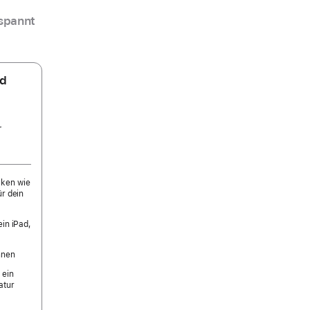
spannt
nd
r
cken wie
ür dein
ein iPad,
nnen
 ein
atur