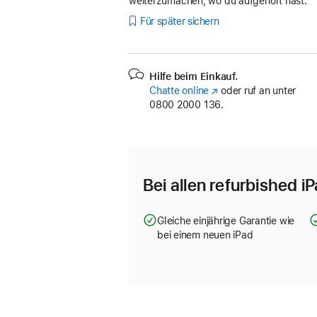
weiterzumachen, wo du aufgehört hast.
Für später sichern
Hilfe beim Einkauf.
Chatte online
(Öffnet
oder ruf an unter
0800 2000 136.
ein
neues
Fenster)
Bei allen refurbished i
Gleiche einjährige Garantie wie
bei einem neuen iPad