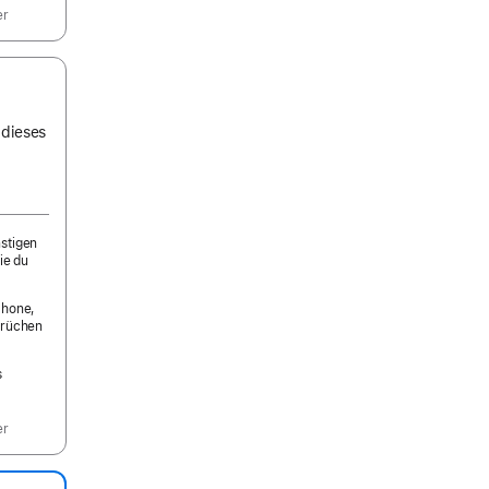
er
 dieses
nstigen
ie du
Phone,
prüchen
s
er