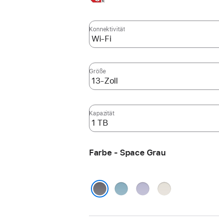
Infos,
Konnektivität
Größe
Kapazität
Farbe - Space Grau
Blau
Violett
Polarstern
Space Grau