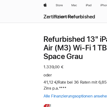
Apple
Store
Mac
iPad
iPho
Zertifiziert Refurbished
Alles durchsuchen
Refurbished 13" i
Air (M3) Wi‑Fi 1 TB
Space Grau
1.339,00 €
oder
41,12 €
/Rate
pro
bei 36
Raten
Raten
mit 6,85
Zins p.a.
Fußnote
****
Rate
Alle Finanzierungsoptionen anseh
Weitere