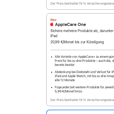
Der Preis beinhaltet 19 % Versicherungssteu
Neu
AppleCare One
Sichere mehrere Produkte ab, darunter
iPad
20,99 €
/Monat
pro
bis zur Kündigung
Monat
Alle Vorteile von AppleCare+ zu einem gü
Preis für bis zu drei Produkte – auch die, d
bereits besitzt
Abdeckung bei Diebstahl und Verlust für i
iPad und Apple Watch, mit bis zu drei Ans
alle 12 Monate
Füge jederzeit weitere Produkte für jeweil
5,99 €
/Monat hinzu
pro
Monat
Der Preis beinhaltet 19 % Versicherungssteu