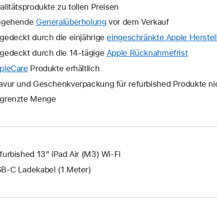
alitätsprodukte zu tollen Preisen
ngehende
Generalüberholung
vor dem Verkauf
gedeckt durch die einjährige
eingeschränkte Apple Herstell
gedeckt durch die 14-tägige
Apple Rücknahmefrist
Ein
neues
pleCare
Ein
Produkte erhältlich
Fenster
neues
avur und Geschenkverpackung für refurbished Produkte ni
wird
Fenster
grenzte Menge
geöffne
wird
geöffnet.
furbished 13" iPad Air (M3) Wi-Fi
B‑C Ladekabel (1 Meter)