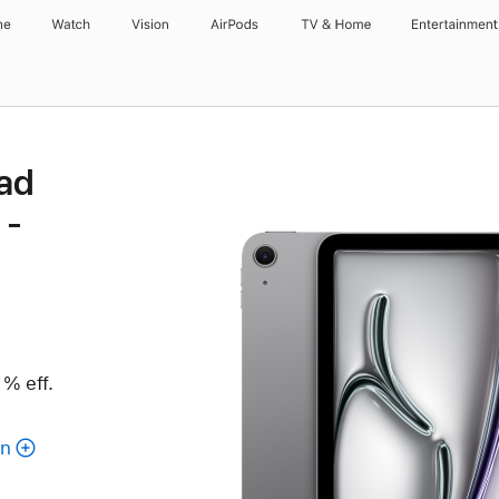
ne
Watch
Vision
AirPods
TV & Home
Entertainment
Pad
 -
 % eff.
en