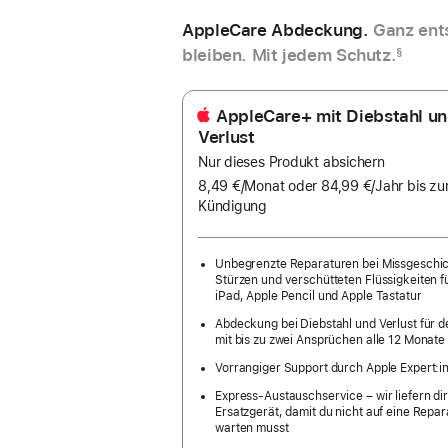
AppleCare Abdeckung.
Ganz ent
bleiben. Mit jedem Schutz.
§
AppleCare+ mit Diebstahl u
Verlust
Nur dieses Produkt absichern
8,49 €
/Monat
pro
oder 84,99 €
/Jahr
Pro
bis zu
Kündigung
Monat
Jahr
Unbegrenzte Reparaturen bei Missgeschi
Stürzen und verschütteten Flüssigkeiten f
iPad, Apple Pencil und Apple Tastatur
Abdeckung bei Diebstahl und Verlust für d
mit bis zu zwei Ansprüchen alle 12 Monate
Vorrangiger Support durch Apple Expert:i
Express-Austauschservice – wir liefern dir
Ersatzgerät, damit du nicht auf eine Repar
warten musst