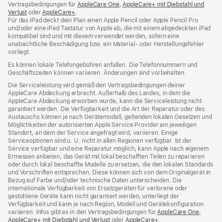
Vertragsbedingungen für
AppleCare One
(Öffnet
,
AppleCare+ mit Diebstahl und
Verlust
(Öffnet
oder
AppleCare+
(Öffnet
.
ein
Für das iPad deckt dein Plan einen Apple Pencil oder Apple Pencil Pro
ein
ein
neues
und/oder eine iPad Tastatur von Apple ab, die mit einem abgedeckten iPad
neues
neues
Fenster)
kompatibel sind und mit diesem verwendet werden, sofern eine
Fenster)
Fenster)
unabsichtliche Beschädigung bzw. ein Material‑ oder Herstellungsfehler
vorliegt.
Es können lokale Telefongebühren anfallen. Die Telefonnummern und
Geschäftszeiten können variieren. Änderungen sind vorbehalten.
Die Serviceleistung wird gemäß den Vertragsbedingungen deiner
AppleCare Abdeckung erbracht. Außerhalb des Landes, in dem die
AppleCare Abdeckung erworben wurde, kann die Serviceleistung nicht
garantiert werden. Die Verfügbarkeit und die Art der Reparatur oder des
Austauschs können je nach Gerätemodell, geltenden lokalen Gesetzen und
Möglichkeiten der autorisierten Apple Service Provider am jeweiligen
Standort, an dem der Service angefragt wird, variieren. Einige
Serviceoptionen sind u. U. nicht in allen Regionen verfügbar. Ist der
Service verfügbar und eine Reparatur möglich, kann Apple nach eigenem
Ermessen anbieten, das Gerät mit lokal beschafften Teilen zu reparieren
oder durch lokal beschaffte Modelle zu ersetzen, die den lokalen Standards
und Vorschriften entsprechen. Diese können sich von dem Originalgerät in
Bezug auf Farbe und/oder technische Daten unterscheiden. Die
internationale Verfügbarkeit von Ersatzgeräten für verlorene oder
gestohlene Geräte kann nicht garantiert werden, unterliegt der
Verfügbarkeit und kann je nach Region, Modell und Gerätekonfiguration
variieren. Infos gibt es in den Vertragsbedingungen für
AppleCare One
(Öffnet
,
AppleCare+ mit Diebstahl und Verlust
(Öffnet
oder
AppleCare+
(Öffnet
.
ein