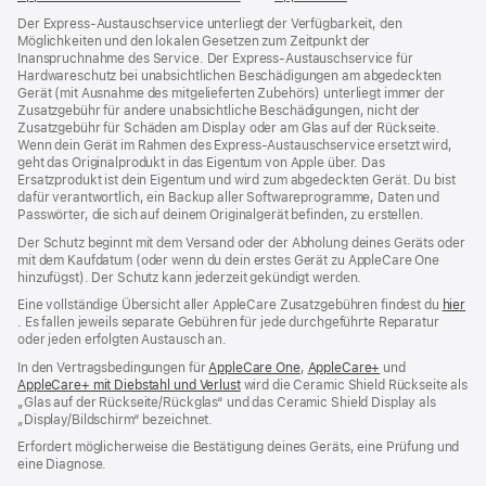
ein
ein
neues
Der Express-Austauschservice unterliegt der Verfügbarkeit, den
neues
neues
Fenster
Möglichkeiten und den lokalen Gesetzen zum Zeitpunkt der
Fenster)
Fenster)
Inanspruchnahme des Service. Der Express-Austauschservice für
Hardwareschutz bei unabsichtlichen Beschädigungen am abgedeckten
Gerät (mit Ausnahme des mitgelieferten Zubehörs) unterliegt immer der
Zusatzgebühr für andere unabsichtliche Beschädigungen, nicht der
Zusatzgebühr für Schäden am Display oder am Glas auf der Rückseite.
Wenn dein Gerät im Rahmen des Express-Austauschservice ersetzt wird,
geht das Originalprodukt in das Eigentum von Apple über. Das
Ersatzprodukt ist dein Eigentum und wird zum abgedeckten Gerät. Du bist
dafür verantwortlich, ein Backup aller Softwareprogramme, Daten und
Passwörter, die sich auf deinem Originalgerät befinden, zu erstellen.
Der Schutz beginnt mit dem Versand oder der Abholung deines Geräts oder
mit dem Kaufdatum (oder wenn du dein erstes Gerät zu AppleCare One
hinzufügst). Der Schutz kann jederzeit gekündigt werden.
Eine vollständige Übersicht aller AppleCare Zusatzgebühren findest du
hier
(Öffnet
. Es fallen jeweils separate Gebühren für jede durchgeführte Reparatur
ein
oder jeden erfolgten Austausch an.
neues
In den Vertragsbedingungen für
AppleCare One
(Öffnet
,
AppleCare+
(Öffnet
und
Fenster)
AppleCare+ mit Diebstahl und Verlust
(Öffnet
wird die Ceramic Shield Rückseite als
ein
ein
„Glas auf der Rückseite/Rückglas“ und das Ceramic Shield Display als
ein
neues
neues
„Display/Bildschirm“ bezeichnet.
neues
Fenster)
Fenster)
Fenster)
Erfordert möglicherweise die Bestätigung deines Geräts, eine Prüfung und
eine Diagnose.