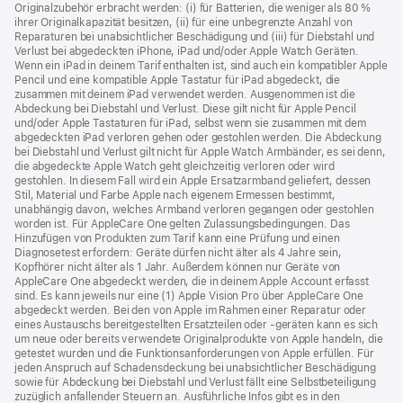
Originalzubehör erbracht werden: (i) für Batterien, die weniger als 80 %
neues
ihrer Originalkapazität besitzen, (ii) für eine unbegrenzte Anzahl von
Fenster)
Reparaturen bei unabsichtlicher Beschädigung und (iii) für Diebstahl und
Verlust bei abgedeckten iPhone, iPad und/oder Apple Watch Geräten.
Wenn ein iPad in deinem Tarif enthalten ist, sind auch ein kompatibler Apple
Pencil und eine kompatible Apple Tastatur für iPad abgedeckt, die
zusammen mit deinem iPad verwendet werden. Ausgenommen ist die
Abdeckung bei Diebstahl und Verlust. Diese gilt nicht für Apple Pencil
und/oder Apple Tastaturen für iPad, selbst wenn sie zusammen mit dem
abgedeckten iPad verloren gehen oder gestohlen werden. Die Abdeckung
bei Diebstahl und Verlust gilt nicht für Apple Watch Armbänder, es sei denn,
die abgedeckte Apple Watch geht gleichzeitig verloren oder wird
gestohlen. In diesem Fall wird ein Apple Ersatzarmband geliefert, dessen
Stil, Material und Farbe Apple nach eigenem Ermessen bestimmt,
unabhängig davon, welches Armband verloren gegangen oder gestohlen
worden ist. Für AppleCare One gelten Zulassungsbedingungen. Das
Hinzufügen von Produkten zum Tarif kann eine Prüfung und einen
Diagnosetest erfordern: Geräte dürfen nicht älter als 4 Jahre sein,
Kopfhörer nicht älter als 1 Jahr. Außerdem können nur Geräte von
AppleCare One abgedeckt werden, die in deinem Apple Account erfasst
sind. Es kann jeweils nur eine (1) Apple Vision Pro über AppleCare One
abgedeckt werden. Bei den von Apple im Rahmen einer Reparatur oder
eines Austauschs bereitgestellten Ersatzteilen oder ‑geräten kann es sich
um neue oder bereits verwendete Originalprodukte von Apple handeln, die
getestet wurden und die Funktions­anforderungen von Apple erfüllen. Für
jeden Anspruch auf Schadensdeckung bei unabsichtlicher Beschädigung
sowie für Abdeckung bei Diebstahl und Verlust fällt eine Selbstbeteiligung
zuzüglich anfallender Steuern an. Ausführliche Infos gibt es in den