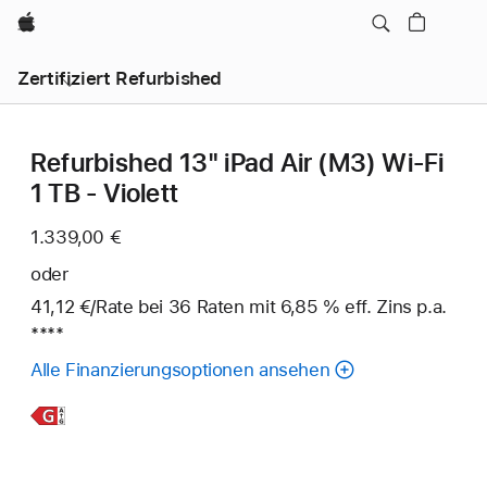
Apple
Zertifiziert Refurbished
Refurbished 13" iPad Air (M3) Wi‑Fi
1 TB - Violett
1.339,00 €
oder
41,12 €
/Rate
pro
bei 36
Raten
Raten
mit 6,85 % eff. Zins p.a.
Fußn
****
Rate
Alle Finanzierungsoptionen ansehen
Weitere
Infos,