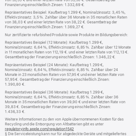
Finanzierung einschließlich Zinsen: 1.332,69 €.
Repräsentatives Beispiel: Kaufbetrag 1.299 €, Nominalzinssatz: 3,45 %,
Effektivzinssatz: 3,5 %. Zahlbar über 36 Monate in 35 monatlichen Raten
von 38,03 € und einer letzten Rate von 38,22 €. Gesamtbetrag der
Finanzierung einschließlich Zinsen: 1.369,27 €.
Nur zertifizierte refurbished Produkte sowie Produkte im Bildungsbereich:
Repräsentatives Beispiel (12 Monate): Kaufbetrag 1.299 €,
Nominalzinssatz: 6,64 %, Effektivzinssatz: 6,85 %. Zahlbar über 12 Monate
in 11 monatlichen Raten von 112,19 €. und einer letzten Rate von 112,13 €.
Gesamtbetrag der Finanzierung einschließlich Zinsen: 1.346,22 €.
Repräsentatives Beispiel (24 Monate): Kaufbetrag 1.299 €,
Nominalzinssatz: 6,64 %, Effektivzinssatz: 6,85 %. Zahlbar über 24
Monate in 23 monatlichen Raten von 57,95 € und einer letzten Rate von
57,95 €. Gesamtbetrag der Finanzierung einschließlich Zinsen:
1.390,80 €.
Repräsentatives Beispiel (36 Monate): Kaufbetrag 1.299 €,
Nominalzinssatz: 6,64 %, Effektivzinssatz: 6,85 %. Zahlbar über 36
Monate in 35 monatlichen Raten von 39,90 € und einer letzten Rate von
39,83 €. Gesamtbetrag der Finanzierung einschließlich Zinsen:
1.436,33 €.
Weitere Informationen zu den von Apple übernommenen Kosten für das
Recycling und die Entsorgung von Altbatterien gibt es unter
regulatoryinfo.apple.com/regulation1542
(öffnet
§ Die Serviceleistung kann nur für abgedeckte Geräte und mitgeliefertes
ein