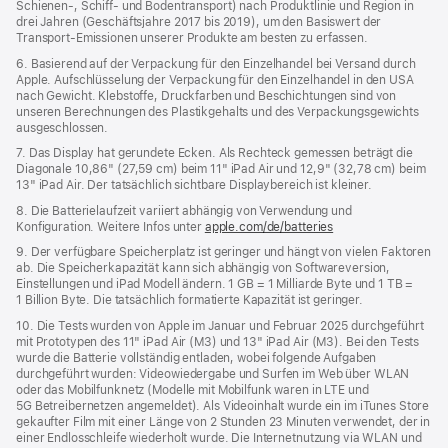
Schienen‑, Schiff‑ und Bodentransport) nach Produktlinie und Region in
drei Jahren (Geschäftsjahre 2017 bis 2019), um den Basiswert der
Transport-Emissionen unserer Produkte am besten zu erfassen.
6. Basierend auf der Verpackung für den Einzelhandel bei Versand durch
Apple. Aufschlüsselung der Verpackung für den Einzelhandel in den USA
nach Gewicht. Klebstoffe, Druckfarben und Beschichtungen sind von
unseren Berechnungen des Plastikgehalts und des Verpackungs­gewichts
ausgeschlossen.
7. Das Display hat gerundete Ecken. Als Rechteck gemessen beträgt die
Diagonale 10,86" (27,59 cm) beim 11" iPad Air und 12,9" (32,78 cm) beim
13" iPad Air. Der tatsächlich sichtbare Displaybereich ist kleiner.
8. Die Batterielaufzeit variiert abhängig von Verwendung und
Konfiguration. Weitere Infos unter
apple.com/de/batteries
9. Der verfügbare Speicherplatz ist geringer und hängt von vielen Faktoren
ab. Die Speicherkapazität kann sich abhängig von Softwareversion,
Einstellungen und iPad Modell ändern. 1 GB = 1 Milliarde Byte und 1 TB =
1 Billion Byte. Die tatsächlich formatierte Kapazität ist geringer.
10. Die Tests wurden von Apple im Januar und Februar 2025 durchgeführt
mit Prototypen des 11" iPad Air (M3) und 13" iPad Air (M3). Bei den Tests
wurde die Batterie vollständig entladen, wobei folgende Aufgaben
durchgeführt wurden: Videowiedergabe und Surfen im Web über WLAN
oder das Mobilfunknetz (Modelle mit Mobilfunk waren in LTE und
5G Betreibernetzen angemeldet). Als Videoinhalt wurde ein im iTunes Store
gekaufter Film mit einer Länge von 2 Stunden 23 Minuten verwendet, der in
einer Endlosschleife wiederholt wurde. Die Internetnutzung via WLAN und