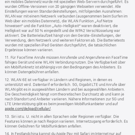
ein mobiles Datennetz wurde mit speziellen Web-Servern durchgeführt. Es
wurden Offline-Versionen von 20 gängigen Webseiten verwendet. Alle
Einstellungen waren Standard­einstellungen, mit folgenden Ausnahmen:
WLAN war mit einem Netzwerk verbunden (ausgenommen beim Surfen im
Web über ein mobiles Datennetz), die WLAN Funktion „Auf Netze
hinweisen“ und die Funktion „Auto-Helligkeit“ waren deaktiviert, die
Helligkeit war auf 50 % eingestellt und die WPA2 Verschlüsselung war
aktiviert. Die Batterielaufzeit hängt von den Geräte-Einstellungen, der
Verwendung, dem Netzwerk und weiteren Faktoren ab. Die Batterietests
wurden mit speziellen iPad Geräten durchgeführt, die tatsächlichen
Ergebnisse können variieren.
11. Für FaceTime Anrufe müssen Anrufende und Angerufene ein FaceTime
fähiges Gerät und eine WLAN Verbindung nutzen. Die Verfügbarkeit über
ein Mobilfunknetz ist abhängig von den Bedingungen des Anbieters. Es
können Datengebühren anfallen.
12. WLAN 6E ist verfügbar in Ländern und Regionen, in denen es
unterstützt wird. Datentarif erforderlich. 5G, Gigabit LTE und Anrufe über
WLAN gibt es in ausgewählten Ländern und bei ausgewählten Anbietern.
Die Geschwindigkeit hängt vom theoretischen Durchsatz ab und kann je
nach Standort und Anbieter variieren. Nähere Informationen zur 5G und
LTE Unterstützung gibt es beim jeweiligen Mobilfunkanbieter und auf
apple.com/de/ipad/cellular/
.
13. Siri ist u. U. nicht in allen Sprachen oder Regionen verfügbar. Die
Features können je nach Region variieren. Internetzugang erforderlich. Es
können Gebühren für Mobilfunkdaten anfallen.
14. In Festlandchina kannst du Apple Pay mit Safari im Internet nur auf