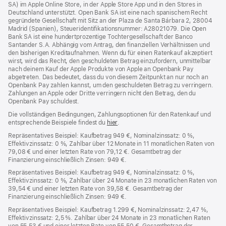
SA) im Apple Online Store, in der Apple Store App und in den Stores in
Deutschland unterstützt. Open Bank SA ist eine nach spanischem Recht
gegründete Gesellschaft mit Sitz an der Plaza de Santa Bárbara 2, 28004
Madrid (Spanien), Steueridentifikationsnummer: A28021079. Die Open
Bank SA ist eine hundertprozentige Tochtergesellschaft der Banco
Santander S.A. Abhängig vom Antrag, den finanziellen Verhältnissen und
den bisherigen Kreditaufnahmen. Wenn du für einen Ratenkauf akzeptiert
wirst, wird das Recht, den geschuldeten Betrag einzufordern, unmittelbar
nach deinem Kauf der Apple Produkte von Apple an Openbank Pay
abgetreten. Das bedeutet, dass du von diesem Zeitpunkt an nur noch an
Openbank Pay zahlen kannst, um den geschuldeten Betrag zu verringern.
Zahlungen an Apple oder Dritte verringern nicht den Betrag, den du
Openbank Pay schuldest.
Die vollständigen Bedingungen, Zahlungsoptionen für den Ratenkauf und
entsprechende Beispiele findest du
hier
(Öffnet
.
ein
Repräsentatives Beispiel: Kaufbetrag 949 €, Nominalzinssatz: 0 %,
neues
Effektivzinssatz: 0 %, Zahlbar über 12 Monate in 11 monatlichen Raten von
Fenster)
79,08 € und einer letzten Rate von 79,12 €. Gesamtbetrag der
Finanzierung einschließlich Zinsen: 949 €.
Repräsentatives Beispiel: Kaufbetrag 949 €, Nominalzinssatz: 0 %,
Effektivzinssatz: 0 %, Zahlbar über 24 Monate in 23 monatlichen Raten von
39,54 € und einer letzten Rate von 39,58 €. Gesamtbetrag der
Finanzierung einschließlich Zinsen: 949 €.
Repräsentatives Beispiel: Kaufbetrag 1.299 €, Nominalzinssatz: 2,47 %,
Effektivzinssatz: 2,5 %. Zahlbar über 24 Monate in 23 monatlichen Raten
von 55,53 € und einer letzten Rate von 55,50 €. Gesamtbetrag der