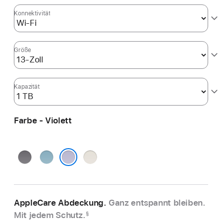
Konnektivität
Größe
Kapazität
Farbe - Violett
Space Grau
Blau
Polarstern
Violett
AppleCare Abdeckung.
Ganz entspannt bleiben.
Mit jedem Schutz.
§