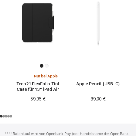
Nur bei Apple
Tech21 FlexFolio Tint
Apple Pencil (USB-C)
Case für 13" iPad Air
89,00 €
59,95 €
Footer
Fußnoten
Fußnote
**** Ratenkauf wird von Openbank Pay (der Handelsname der Open Bank