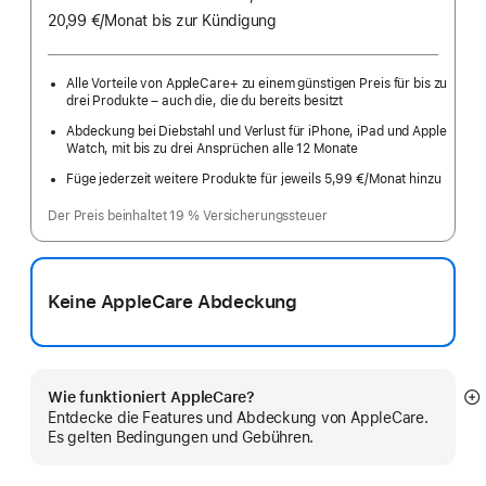
20,99 €
/Monat
pro
bis zur Kündigung
Monat
Alle Vorteile von AppleCare+ zu einem günstigen Preis für bis zu
drei Produkte – auch die, die du bereits besitzt
Abdeckung bei Diebstahl und Verlust für iPhone, iPad und Apple
Watch, mit bis zu drei Ansprüchen alle 12 Monate
Füge jederzeit weitere Produkte für jeweils 5,99 €
/Monat hinzu
pro
Monat
Der Preis beinhaltet 19 % Versicherungssteuer
Keine AppleCare Abdeckung
Wie funktioniert AppleCare?
M
Entdecke die Features und Abdeckung von AppleCare.
a
Es gelten Bedingungen und Gebühren.