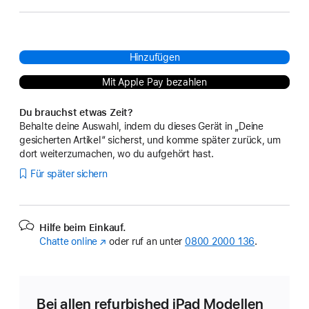
Hinzufügen
Mit Apple Pay bezahlen
Du brauchst etwas Zeit?
Behalte deine Auswahl, indem du dieses Gerät in „Deine
gesicherten Artikel“ sicherst, und komme später zurück, um
dort weiterzumachen, wo du aufgehört hast.
Für später sichern
Hilfe beim Einkauf.
Chatte online
(Öffnet
oder ruf an unter
0800 2000 136
.
ein
neues
Fenster)
Bei allen refurbished iPad Modellen