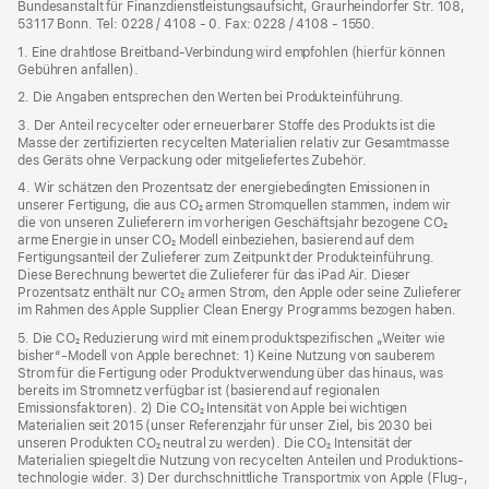
Bundesanstalt für Finanzdienstleistungsaufsicht, Graurheindorfer Str. 108,
53117 Bonn. Tel: 0228 / 4108 - 0. Fax: 0228 / 4108 - 1550.
1. Eine drahtlose Breitband-Verbindung wird empfohlen (hierfür können
Gebühren anfallen).
2. Die Angaben entsprechen den Werten bei Produkteinführung.
3. Der Anteil recycelter oder erneuerbarer Stoffe des Produkts ist die
Masse der zertifizierten recycelten Materialien relativ zur Gesamtmasse
des Geräts ohne Verpackung oder mitgeliefertes Zubehör.
4. Wir schätzen den Prozentsatz der energiebedingten Emissionen in
unserer Fertigung, die aus CO₂ armen Stromquellen stammen, indem wir
die von unseren Zulieferern im vorherigen Geschäftsjahr bezogene CO₂
arme Energie in unser CO₂ Modell einbeziehen, basierend auf dem
Fertigungsanteil der Zulieferer zum Zeitpunkt der Produkt­einführung.
Diese Berechnung bewertet die Zulieferer für das iPad Air. Dieser
Prozentsatz enthält nur CO₂ armen Strom, den Apple oder seine Zulieferer
im Rahmen des Apple Supplier Clean Energy Programms bezogen haben.
5. Die CO₂ Reduzierung wird mit einem produktspezifischen „Weiter wie
bisher“-Modell von Apple berechnet: 1) Keine Nutzung von sauberem
Strom für die Fertigung oder Produktverwendung über das hinaus, was
bereits im Stromnetz verfügbar ist (basierend auf regionalen
Emissionsfaktoren). 2) Die CO₂ Intensität von Apple bei wichtigen
Materialien seit 2015 (unser Referenzjahr für unser Ziel, bis 2030 bei
unseren Produkten CO₂ neutral zu werden). Die CO₂ Intensität der
Materialien spiegelt die Nutzung von recycelten Anteilen und Produktions­
technologie wider. 3) Der durchschnittliche Transportmix von Apple (Flug‑,