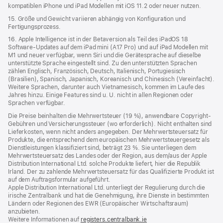
kompatiblen iPhone und iPad Modellen mit iOS 11.2 oder neuer nutzen.
15. Größe und Gewicht variieren abhängig von Konfiguration und
Fertigungsprozess.
16. Apple Intelligence ist in der Betaversion als Teil des iPadOS 18
Software-Updates auf dem iPad mini (A17 Pro) und auf iPad Modellen mit
M1 und neuer verfügbar, wenn Siri und die Gerätesprache auf dieselbe
unterstützte Sprache eingestellt sind. Zu den unterstützten Sprachen
zählen Englisch, Französisch, Deutsch, Italienisch, Portugiesisch
(Brasilien), Spanisch, Japanisch, Koreanisch und Chinesisch (Vereinfacht).
Weitere Sprachen, darunter auch Vietnamesisch, kommen im Laufe des
Jahres hinzu. Einige Features sind u. U. nicht in allen Regionen oder
Sprachen verfügbar.
Die Preise beinhalten die Mehrwertsteuer (19 %), anwendbare Copyright-
Gebühren und Versicherungssteuer (wo erforderlich). Nicht enthalten sind
Lieferkosten, wenn nicht anders angegeben. Der Mehrwertsteuersatz für
Produkte, die entsprechend dem europäischen Mehrwertsteuergesetz als
Dienstleistungen klassifiziert sind, beträgt 23 %. Sie unterliegen dem
Mehrwertsteuersatz des Landes oder der Region, aus dem/aus der Apple
Distribution International Ltd. solche Produkte liefert, hier die Republik
Irland. Der zu zahlende Mehrwertsteuersatz für das Qualifizierte Produkt ist
auf dem Auftragsformular aufgeführt.
Apple Distribution International Ltd. unterliegt der Regulierung durch die
irische Zentralbank und hat die Genehmigung, ihre Dienste in bestimmten
Ländern oder Regionen des EWR (Europäischer Wirtschaftsraum)
anzubieten.
Weitere Informationen auf
registers.centralbank.ie