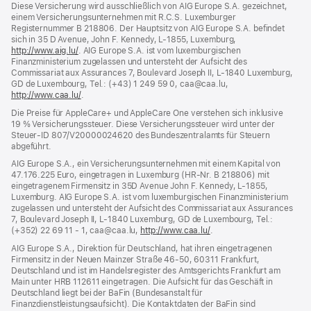
Diese Versicherung wird ausschließlich von AIG Europe S.A. gezeichnet,
neues
einem Versicherungsunternehmen mit R.C.S. Luxemburger
Fenster)
Registernummer B 218806. Der Hauptsitz von AIG Europe S.A. befindet
sich in 35 D Avenue, John F. Kennedy, L‑1855, Luxemburg,
http://www.aig.lu/
(Öffnet
. AIG Europe S.A. ist vom luxemburgischen
Finanzministerium zugelassen und untersteht der Aufsicht des
ein
Commissariat aux Assurances 7, Boulevard Joseph II, L‑1840 Luxemburg,
neues
GD de Luxembourg, Tel.: (+43) 1 249 59 0, caa@caa.lu,
Fenster)
http://www.caa.lu/
(Öffnet
.
ein
Die Preise für AppleCare+ und AppleCare One verstehen sich inklusive
neues
19 % Versicherungssteuer. Diese Versicherungssteuer wird unter der
Fenster)
Steuer‑ID 807/V20000024620 des Bundeszentralamts für Steuern
abgeführt.
AIG Europe S.A., ein Versicherungsunternehmen mit einem Kapital von
47.176.225 Euro, eingetragen in Luxemburg (HR-Nr. B 218806) mit
eingetragenem Firmensitz in 35D Avenue John F. Kennedy, L-1855,
Luxemburg. AIG Europe S.A. ist vom luxemburgischen Finanzministerium
zugelassen und untersteht der Aufsicht des Commissariat aux Assurances
7, Boulevard Joseph II, L‑1840 Luxemburg, GD de Luxembourg, Tel.:
(+352) 22 69 11 - 1, caa@caa.lu,
http://www.caa.lu/
(Öffnet
.
ein
AIG Europe S.A., Direktion für Deutschland, hat ihren eingetragenen
neues
Firmensitz in der Neuen Mainzer Straße 46‑50, 60311 Frankfurt,
Fenster)
Deutschland und ist im Handelsregister des Amtsgerichts Frankfurt am
Main unter HRB 112611 eingetragen. Die Aufsicht für das Geschäft in
Deutschland liegt bei der BaFin (Bundesanstalt für
Finanzdienstleistungsaufsicht). Die Kontaktdaten der BaFin sind