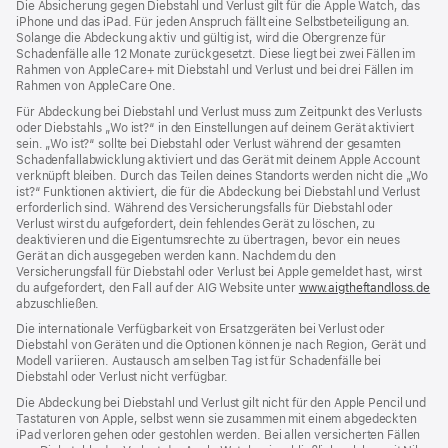
Die Absicherung gegen Diebstahl und Verlust gilt für die Apple Watch, das
iPhone und das iPad. Für jeden Anspruch fällt eine Selbstbeteiligung an.
Solange die Abdeckung aktiv und gültig ist, wird die Obergrenze für
Schadenfälle alle 12 Monate zurückgesetzt. Diese liegt bei zwei Fällen im
Rahmen von AppleCare+ mit Diebstahl und Verlust und bei drei Fällen im
Rahmen von AppleCare One.
Für Abdeckung bei Diebstahl und Verlust muss zum Zeit­punkt des Verlusts
oder Dieb­stahls „Wo ist?“ in den Einstellungen auf deinem Gerät aktiviert
sein. „Wo ist?“ sollte bei Diebstahl oder Verlust während der gesamten
Schadenfallabwicklung aktiviert und das Gerät mit deinem Apple Account
verknüpft bleiben. Durch das Teilen deines Standorts werden nicht die „Wo
ist?“ Funktionen aktiviert, die für die Abdeckung bei Diebstahl und Verlust
erforderlich sind. Während des Versicherungs­falls für Diebstahl oder
Verlust wirst du aufgefordert, dein fehlendes Gerät zu löschen, zu
deaktivieren und die Eigentums­rechte zu übertragen, bevor ein neues
Gerät an dich ausgegeben werden kann. Nachdem du den
Versicherungsfall für Diebstahl oder Verlust bei Apple gemeldet hast, wirst
du aufgefordert, den Fall auf der AIG Website unter
www.aigtheftandloss.de
(Öf
abzuschließen.
ein
ne
Die internationale Verfügbarkeit von Ersatzgeräten bei Verlust oder
Fen
Diebstahl von Geräten und die Optionen können je nach Region, Gerät und
Modell variieren. Austausch am selben Tag ist für Schadenfälle bei
Diebstahl oder Verlust nicht verfügbar.
Die Abdeckung bei Diebstahl und Verlust gilt nicht für den Apple Pencil und
Tastaturen von Apple, selbst wenn sie zusammen mit einem abgedeckten
iPad verloren gehen oder gestohlen werden. Bei allen versicherten Fällen