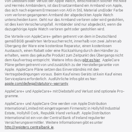
von Diebstahl oder Verlust der Apple Watch, einschließlich solcher mit Nike
und Hermès Armbändern, ist das Ersatzarmband ein Armband von Apple,
das sich nach eigenem Ermessen von AIG in Stil, Material und/oder Farbe
vom verloren gegangenen Armband der abgedeckten Apple Watch
unterscheiden kann. Geht nur das Armband verloren oder wird gestohlen,
ist dies kein Versicherungsfall. Armbänder sind nur abgedeckt, wenn die
dazugehörige Apple Watch verloren geht oder gestohlen wird.
Die Vorteile von AppleCare+ gelten getrennt von dem in Deutschland
gemäß BGB gewährten Verbraucher­recht, inner­halb von zwei Jahren ab
Übergang der Ware eine kosten­lose Reparatur, einen kosten­losen
Austausch, einen Rabatt oder eine Rück­zahlung durch den Händler zu
erhalten, wenn das gekaufte Produkt zum Zeit­punkt des Übergangs nicht
dem Kauf­vertrag ent­spricht. Weitere Infos dazu
gibt es hier
(Öffnet
. AppleCare
Pläne gelten getrennt von und zu­sätz­lich zu der Hersteller­garantie von
ein
Apple. AppleCare Pläne setzen das Einverständnis mit den
neues
Vertragsbedingungen voraus. Beim Kauf eines Geräts ist kein Kauf eines
Fenster)
Serviceplans erfor­der­lich. Ausführliche Infos gibt es hier:
apple.com/de/legal/statutory-warranty
(Öffnet
.
ein
AppleCare+ und AppleCare+ mit Dieb­stahl und Verlust sind optionale Pro­
neues
gramme.
Fenster)
AppleCare+ und AppleCare One werden von Apple Distribution
International Limited mit eingetragenem Firmensitz in Hollyhill Industrial
Estate, Hollyhill Cork, Republik Irland verkauft. Apple Distribution
International ist ein von der Central Bank of Ireland regulierter
Versicherungsvermittler. Weitere Informationen gibt es unter
http://registers.centralbank.ie
(Öffnet
.
ein