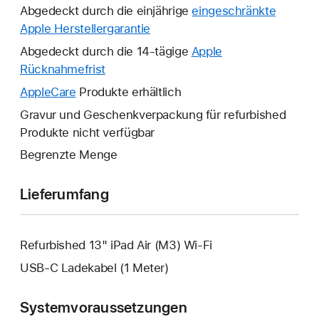
Abgedeckt durch die einjährige
eingeschränkte
Apple Herstellergarantie
Ein
neues
Abgedeckt durch die 14-tägige
Apple
Fenster
Rücknahmefrist
Ein
wird
neues
AppleCare
Ein
Produkte erhältlich
geöffnet.
Fenster
neues
Gravur und Geschenkverpackung für refurbished
wird
Fenster
Produkte nicht verfügbar
geöffnet.
wird
Begrenzte Menge
geöffnet.
Lieferumfang
Refurbished 13" iPad Air (M3) Wi-Fi
USB‑C Ladekabel (1 Meter)
Systemvoraussetzungen