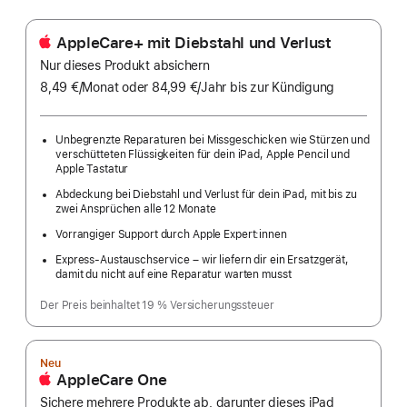
AppleCare+ mit Diebstahl und Verlust
Nur dieses Produkt absichern
8,49 €
/Monat
pro
oder 84,99 €
/Jahr
Pro
bis zur Kündigung
Monat
Jahr
Unbegrenzte Reparaturen bei Missgeschicken wie Stürzen und
verschütteten Flüssigkeiten für dein iPad, Apple Pencil und
Apple Tastatur
Abdeckung bei Diebstahl und Verlust für dein iPad, mit bis zu
zwei Ansprüchen alle 12 Monate
Vorrangiger Support durch Apple Expert:innen
Express-Austauschservice – wir liefern dir ein Ersatzgerät,
damit du nicht auf eine Reparatur warten musst
Der Preis beinhaltet 19 % Versicherungssteuer
Neu
AppleCare One
Sichere mehrere Produkte ab, darunter dieses iPad