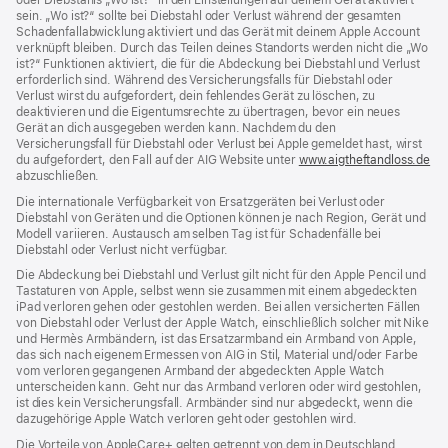
oder Dieb­stahls „Wo ist?“ in den Einstellungen auf deinem Gerät aktiviert
sein. „Wo ist?“ sollte bei Diebstahl oder Verlust während der gesamten
Schadenfallabwicklung aktiviert und das Gerät mit deinem Apple Account
verknüpft bleiben. Durch das Teilen deines Standorts werden nicht die „Wo
ist?“ Funktionen aktiviert, die für die Abdeckung bei Diebstahl und Verlust
erforderlich sind. Während des Versicherungs­falls für Diebstahl oder
Verlust wirst du aufgefordert, dein fehlendes Gerät zu löschen, zu
deaktivieren und die Eigentums­rechte zu übertragen, bevor ein neues
Gerät an dich ausgegeben werden kann. Nachdem du den
Versicherungsfall für Diebstahl oder Verlust bei Apple gemeldet hast, wirst
du aufgefordert, den Fall auf der AIG Website unter
www.aigtheftandloss.de
(Öf
abzuschließen.
ein
ne
Die internationale Verfügbarkeit von Ersatzgeräten bei Verlust oder
Fen
Diebstahl von Geräten und die Optionen können je nach Region, Gerät und
Modell variieren. Austausch am selben Tag ist für Schadenfälle bei
Diebstahl oder Verlust nicht verfügbar.
Die Abdeckung bei Diebstahl und Verlust gilt nicht für den Apple Pencil und
Tastaturen von Apple, selbst wenn sie zusammen mit einem abgedeckten
iPad verloren gehen oder gestohlen werden. Bei allen versicherten Fällen
von Diebstahl oder Verlust der Apple Watch, einschließlich solcher mit Nike
und Hermès Armbändern, ist das Ersatzarmband ein Armband von Apple,
das sich nach eigenem Ermessen von AIG in Stil, Material und/oder Farbe
vom verloren gegangenen Armband der abgedeckten Apple Watch
unterscheiden kann. Geht nur das Armband verloren oder wird gestohlen,
ist dies kein Versicherungsfall. Armbänder sind nur abgedeckt, wenn die
dazugehörige Apple Watch verloren geht oder gestohlen wird.
Die Vorteile von AppleCare+ gelten getrennt von dem in Deutschland