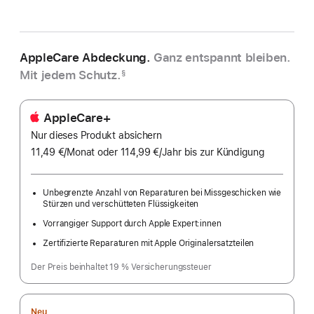
AppleCare Abdeckung.
Ganz entspannt bleiben.
Mit jedem Schutz.
§
AppleCare+
Nur dieses Produkt absichern
11,49 €
/Monat
pro
oder 114,99 €
/Jahr
Pro
bis zur Kündigung
Monat
Jahr
Unbegrenzte Anzahl von Reparaturen bei Missgeschicken wie
Stürzen und verschütteten Flüssigkeiten
Vorrangiger Support durch Apple Expert:innen
Zertifizierte Reparaturen mit Apple Originalersatzteilen
Der Preis beinhaltet 19 % Versicherungssteuer
Neu