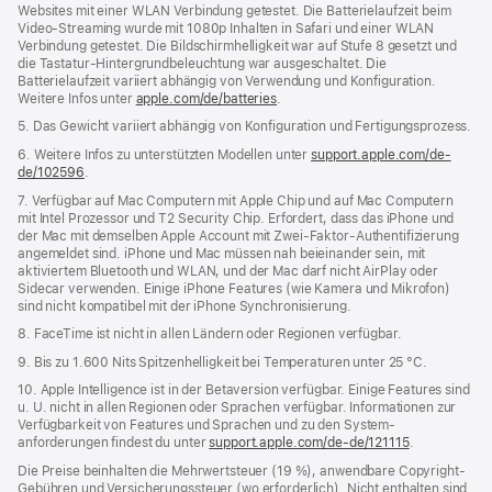
Websites mit einer WLAN Verbindung getestet. Die Batterielaufzeit beim
Video-Streaming wurde mit 1080p Inhalten in Safari und einer WLAN
Verbindung getestet. Die Bildschirm­helligkeit war auf Stufe 8 gesetzt und
die Tastatur-Hintergrund­beleuchtung war ausgeschaltet. Die
Batterielaufzeit variiert abhängig von Verwendung und Konfiguration.
Weitere Infos unter
apple.com/de/batteries
.
5. Das Gewicht variiert abhängig von Konfiguration und Fertigungsprozess.
6. Weitere Infos zu unterstützten Modellen unter
support.apple.com/de-
de/102596
.
7. Verfügbar auf Mac Computern mit Apple Chip und auf Mac Computern
mit Intel Prozessor und T2 Security Chip. Erfordert, dass das iPhone und
der Mac mit demselben Apple Account mit Zwei-Faktor-Authentifizierung
angemeldet sind. iPhone und Mac müssen nah beieinander sein, mit
aktiviertem Bluetooth und WLAN, und der Mac darf nicht AirPlay oder
Sidecar verwenden. Einige iPhone Features (wie Kamera und Mikrofon)
sind nicht kompatibel mit der iPhone Synchronisierung.
8. FaceTime ist nicht in allen Ländern oder Regionen verfügbar.
9. Bis zu 1.600 Nits Spitzenhelligkeit bei Temperaturen unter 25 °C.
10. Apple Intelligence ist in der Betaversion verfügbar. Einige Features sind
u. U. nicht in allen Regionen oder Sprachen verfügbar. Informationen zur
Verfügbarkeit von Features und Sprachen und zu den System­
anforderungen findest du unter
support.apple.com/de-de/121115
.
Die Preise beinhalten die Mehrwertsteuer (19 %), anwendbare Copyright-
Gebühren und Versicherungssteuer (wo erforderlich). Nicht enthalten sind