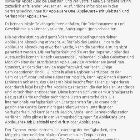
sowie für Abdeckung bei Diebstahl und Verlust fällt eine Selbstbeteiligung
zuzüglich anfallender Steuern an. Ausführliche Infos gibt es in den
Vertragsbedingungen für
AppleCare One
(Öffnet
,
AppleCare+ mit Diebstahl und
Verlust
(Öffnet
oder
AppleCare+
(Öffnet
.
ein
ein
ein
neues
Es können lokale Telefongebühren anfallen. Die Telefonnummern und
neues
neues
Fenster)
Geschäftszeiten können variieren. Änderungen sind vorbehalten.
Fenster)
Fenster)
Die Serviceleistung wird gemäß den Vertragsbedingungen deiner
AppleCare Abdeckung erbracht. Außerhalb des Landes, in dem die
AppleCare Abdeckung erworben wurde, kann die Serviceleistung nicht
garantiert werden. Die Verfügbarkeit und die Art der Reparatur oder des
Austauschs können je nach Gerätemodell, geltenden lokalen Gesetzen und
Möglichkeiten der autorisierten Apple Service Provider am jeweiligen
Standort, an dem der Service angefragt wird, variieren. Einige
Serviceoptionen sind u. U. nicht in allen Regionen verfügbar. Ist der
Service verfügbar und eine Reparatur möglich, kann Apple nach eigenem
Ermessen anbieten, das Gerät mit lokal beschafften Teilen zu reparieren
oder durch lokal beschaffte Modelle zu ersetzen, die den lokalen Standards
und Vorschriften entsprechen. Diese können sich von dem Originalgerät in
Bezug auf Farbe und/oder technische Daten unterscheiden. Die
internationale Verfügbarkeit von Ersatzgeräten für verlorene oder
gestohlene Geräte kann nicht garantiert werden, unterliegt der
Verfügbarkeit und kann je nach Region, Modell und Gerätekonfiguration
variieren. Infos gibt es in den Vertragsbedingungen für
AppleCare One
(Öffnet
,
AppleCare+ mit Diebstahl und Verlust
(Öffnet
oder
AppleCare+
(Öffnet
.
ein
ein
ein
neues
Der Express-Austauschservice unterliegt der Verfügbarkeit, den
neues
neues
Fenster
Möglichkeiten und den lokalen Gesetzen zum Zeitpunkt der
Fenster)
Fenster)