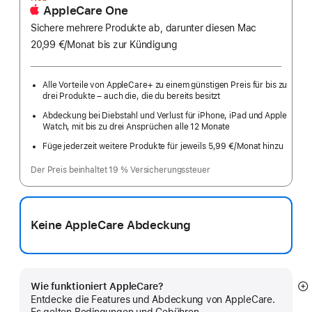
AppleCare One
Sichere mehrere Produkte ab, darunter diesen Mac
20,99 €
/Monat
pro
bis zur Kündigung
Monat
Alle Vorteile von AppleCare+ zu einem günstigen Preis für bis zu
drei Produkte – auch die, die du bereits besitzt
Abdeckung bei Diebstahl und Verlust für iPhone, iPad und Apple
Watch, mit bis zu drei Ansprüchen alle 12 Monate
Füge jederzeit weitere Produkte für jeweils 5,99 €
/Monat hinzu
pro
Monat
Der Preis beinhaltet 19 % Versicherungssteuer
Keine AppleCare Abdeckung
Wie funktioniert AppleCare?
M
Entdecke die Features und Abdeckung von AppleCare.
a