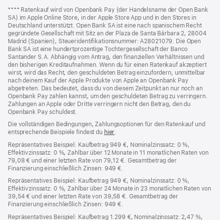
Footer
Fußnoten
Fußnote
**** Ratenkauf wird von Openbank Pay (der Handelsname der Open Bank
SA) im Apple Online Store, in der Apple Store App und in den Stores in
Deutschland unterstützt. Open Bank SA ist eine nach spanischem Recht
gegründete Gesellschaft mit Sitz an der Plaza de Santa Bárbara 2, 28004
Madrid (Spanien), Steueridentifikationsnummer: A28021079. Die Open
Bank SA ist eine hundertprozentige Tochtergesellschaft der Banco
Santander S.A. Abhängig vom Antrag, den finanziellen Verhältnissen und
den bisherigen Kreditaufnahmen. Wenn du für einen Ratenkauf akzeptiert
wirst, wird das Recht, den geschuldeten Betrag einzufordern, unmittelbar
nach deinem Kauf der Apple Produkte von Apple an Openbank Pay
abgetreten. Das bedeutet, dass du von diesem Zeitpunkt an nur noch an
Openbank Pay zahlen kannst, um den geschuldeten Betrag zu verringern.
Zahlungen an Apple oder Dritte verringern nicht den Betrag, den du
Openbank Pay schuldest.
Die vollständigen Bedingungen, Zahlungsoptionen für den Ratenkauf und
entsprechende Beispiele findest du
hier
(Öffnet
.
ein
Repräsentatives Beispiel: Kaufbetrag 949 €, Nominalzinssatz: 0 %,
neues
Effektivzinssatz: 0 %, Zahlbar über 12 Monate in 11 monatlichen Raten von
Fenster)
79,08 € und einer letzten Rate von 79,12 €. Gesamtbetrag der
Finanzierung einschließlich Zinsen: 949 €.
Repräsentatives Beispiel: Kaufbetrag 949 €, Nominalzinssatz: 0 %,
Effektivzinssatz: 0 %, Zahlbar über 24 Monate in 23 monatlichen Raten von
39,54 € und einer letzten Rate von 39,58 €. Gesamtbetrag der
Finanzierung einschließlich Zinsen: 949 €.
Repräsentatives Beispiel: Kaufbetrag 1.299 €, Nominalzinssatz: 2,47 %,