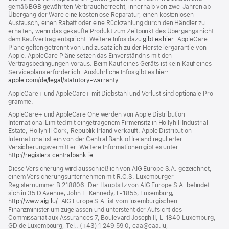
gemäß BGB gewährten Verbraucher­recht, inner­halb von zwei Jahren ab
Übergang der Ware eine kosten­lose Reparatur, einen kosten­losen
Austausch, einen Rabatt oder eine Rück­zahlung durch den Händler zu
erhalten, wenn das gekaufte Produkt zum Zeit­punkt des Übergangs nicht
dem Kauf­vertrag ent­spricht. Weitere Infos dazu
gibt es hier
(Öffnet
. AppleCare
Pläne gelten getrennt von und zu­sätz­lich zu der Hersteller­garantie von
ein
Apple. AppleCare Pläne setzen das Einverständnis mit den
neues
Vertragsbedingungen voraus. Beim Kauf eines Geräts ist kein Kauf eines
Fenster)
Serviceplans erfor­der­lich. Ausführliche Infos gibt es hier:
apple.com/de/legal/statutory-warranty
(Öffnet
.
ein
AppleCare+ und AppleCare+ mit Dieb­stahl und Verlust sind optionale Pro­
neues
gramme.
Fenster)
AppleCare+ und AppleCare One werden von Apple Distribution
International Limited mit eingetragenem Firmensitz in Hollyhill Industrial
Estate, Hollyhill Cork, Republik Irland verkauft. Apple Distribution
International ist ein von der Central Bank of Ireland regulierter
Versicherungsvermittler. Weitere Informationen gibt es unter
http://registers.centralbank.ie
(Öffnet
.
ein
Diese Versicherung wird ausschließlich von AIG Europe S.A. gezeichnet,
neues
einem Versicherungsunternehmen mit R.C.S. Luxemburger
Fenster)
Registernummer B 218806. Der Hauptsitz von AIG Europe S.A. befindet
sich in 35 D Avenue, John F. Kennedy, L‑1855, Luxemburg,
http://www.aig.lu/
(Öffnet
. AIG Europe S.A. ist vom luxemburgischen
Finanzministerium zugelassen und untersteht der Aufsicht des
ein
Commissariat aux Assurances 7, Boulevard Joseph II, L‑1840 Luxemburg,
neues
GD de Luxembourg, Tel.: (+43) 1 249 59 0, caa@caa.lu,
Fenster)