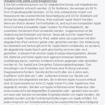
regulatoryinfo.apple.com/regulation1542
(öffnet
§ Die Serviceleistung kann nur für abgedeckte Geräte und mitgeliefertes
ein
Originalzubehör erbracht werden: (i) für Batterien, die weniger als 80 %
neues
ihrer Originalkapazität besitzen, (ii) für eine unbegrenzte Anzahl von
Fenster)
Reparaturen bei unabsichtlicher Beschädigung und (iii) für Diebstahl und
Verlust bei abgedeckten iPhone, iPad und/oder Apple Watch Geräten.
Wenn ein iPad in deinem Tarif enthalten ist, sind auch ein kompatibler Apple
Pencil und eine kompatible Apple Tastatur für iPad abgedeckt, die
zusammen mit deinem iPad verwendet werden. Ausgenommen ist die
Abdeckung bei Diebstahl und Verlust. Diese gilt nicht für Apple Pencil
und/oder Apple Tastaturen für iPad, selbst wenn sie zusammen mit dem
abgedeckten iPad verloren gehen oder gestohlen werden. Die Abdeckung
bei Diebstahl und Verlust gilt nicht für Apple Watch Armbänder, es sei denn,
die abgedeckte Apple Watch geht gleichzeitig verloren oder wird
gestohlen. In diesem Fall wird ein Apple Ersatzarmband geliefert, dessen
Stil, Material und Farbe Apple nach eigenem Ermessen bestimmt,
unabhängig davon, welches Armband verloren gegangen oder gestohlen
worden ist. Für AppleCare One gelten Zulassungsbedingungen. Das
Hinzufügen von Produkten zum Tarif kann eine Prüfung und einen
Diagnosetest erfordern: Geräte dürfen nicht älter als 4 Jahre sein,
Kopfhörer nicht älter als 1 Jahr. Außerdem können nur Geräte von
AppleCare One abgedeckt werden, die in deinem Apple Account erfasst
sind. Es kann jeweils nur eine (1) Apple Vision Pro über AppleCare One
abgedeckt werden. Bei den von Apple im Rahmen einer Reparatur oder
eines Austauschs bereitgestellten Ersatzteilen oder ‑geräten kann es sich
um neue oder bereits verwendete Originalprodukte von Apple handeln, die
getestet wurden und die Funktions­anforderungen von Apple erfüllen. Für
jeden Anspruch auf Schadensdeckung bei unabsichtlicher Beschädigung