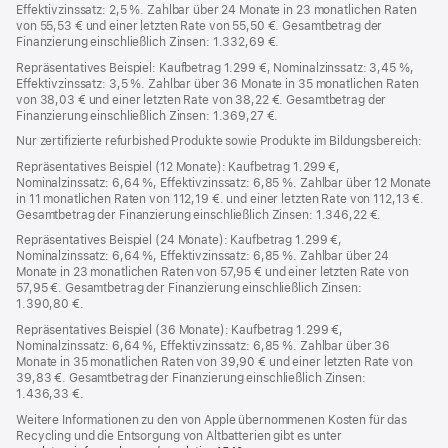
Effektivzinssatz: 2,5 %. Zahlbar über 24 Monate in 23 monatlichen Raten
von 55,53 € und einer letzten Rate von 55,50 €. Gesamtbetrag der
Finanzierung einschließlich Zinsen: 1.332,69 €.
Repräsentatives Beispiel: Kaufbetrag 1.299 €, Nominalzinssatz: 3,45 %,
Effektivzinssatz: 3,5 %. Zahlbar über 36 Monate in 35 monatlichen Raten
von 38,03 € und einer letzten Rate von 38,22 €. Gesamtbetrag der
Finanzierung einschließlich Zinsen: 1.369,27 €.
Nur zertifizierte refurbished Produkte sowie Produkte im Bildungsbereich:
Repräsentatives Beispiel (12 Monate): Kaufbetrag 1.299 €,
Nominalzinssatz: 6,64 %, Effektivzinssatz: 6,85 %. Zahlbar über 12 Monate
in 11 monatlichen Raten von 112,19 €. und einer letzten Rate von 112,13 €.
Gesamtbetrag der Finanzierung einschließlich Zinsen: 1.346,22 €.
Repräsentatives Beispiel (24 Monate): Kaufbetrag 1.299 €,
Nominalzinssatz: 6,64 %, Effektivzinssatz: 6,85 %. Zahlbar über 24
Monate in 23 monatlichen Raten von 57,95 € und einer letzten Rate von
57,95 €. Gesamtbetrag der Finanzierung einschließlich Zinsen:
1.390,80 €.
Repräsentatives Beispiel (36 Monate): Kaufbetrag 1.299 €,
Nominalzinssatz: 6,64 %, Effektivzinssatz: 6,85 %. Zahlbar über 36
Monate in 35 monatlichen Raten von 39,90 € und einer letzten Rate von
39,83 €. Gesamtbetrag der Finanzierung einschließlich Zinsen:
1.436,33 €.
Weitere Informationen zu den von Apple übernommenen Kosten für das
Recycling und die Entsorgung von Altbatterien gibt es unter