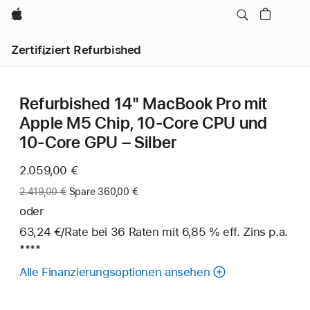
Apple
Zertifiziert Refurbished
Refurbished 14" MacBook Pro mit
Apple M5 Chip, 10‑Core CPU und
10‑Core GPU – Silber
Jetzt
2.059,00 €
Vorher:
2.419,00 €
Spare 360,00 €
oder
63,24 €
/Rate
pro
bei 36
Raten
Raten
mit 6,85 % eff. Zins p.a.
Fuß
****
Rate
Alle Finanzierungsoptionen ansehen