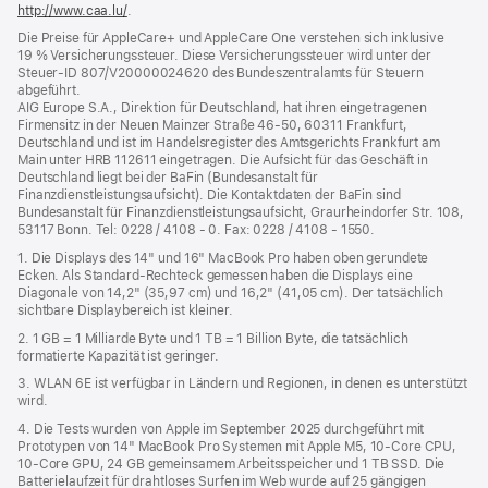
http://www.caa.lu/
(Öffnet
.
ein
Die Preise für AppleCare+ und AppleCare One verstehen sich inklusive
neues
19 % Versicherungssteuer. Diese Versicherungssteuer wird unter der
Fenster)
Steuer‑ID 807/V20000024620 des Bundeszentralamts für Steuern
abgeführt.
AIG Europe S.A., Direktion für Deutschland, hat ihren eingetragenen
Firmensitz in der Neuen Mainzer Straße 46‑50, 60311 Frankfurt,
Deutschland und ist im Handelsregister des Amtsgerichts Frankfurt am
Main unter HRB 112611 eingetragen. Die Aufsicht für das Geschäft in
Deutschland liegt bei der BaFin (Bundesanstalt für
Finanzdienstleistungsaufsicht). Die Kontaktdaten der BaFin sind
Bundesanstalt für Finanzdienstleistungsaufsicht, Graurheindorfer Str. 108,
53117 Bonn. Tel: 0228 / 4108 - 0. Fax: 0228 / 4108 - 1550.
1. Die Displays des 14" und 16" MacBook Pro haben oben gerundete
Ecken. Als Standard-Rechteck gemessen haben die Displays eine
Diagonale von 14,2" (35,97 cm) und 16,2" (41,05 cm). Der tatsächlich
sichtbare Displaybereich ist kleiner.
2. 1 GB = 1 Milliarde Byte und 1 TB = 1 Billion Byte, die tatsächlich
formatierte Kapazität ist geringer.
3. WLAN 6E ist verfügbar in Ländern und Regionen, in denen es unterstützt
wird.
4. Die Tests wurden von Apple im September 2025 durchgeführt mit
Prototypen von 14" MacBook Pro Systemen mit Apple M5, 10‑Core CPU,
10‑Core GPU, 24 GB gemeinsamem Arbeitsspeicher und 1 TB SSD. Die
Batterielaufzeit für drahtloses Surfen im Web wurde auf 25 gängigen