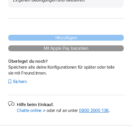
Es gelten Bedingungen und Gebühren.
Hinzufügen
Mit Apple Pay bezahlen
Überlegst du noch?
Speichere alle deine Konfigurationen für später oder teile
sie mit Freund:innen.
Sichern
Hilfe beim Einkauf.
Chatte online
(Öffnet
oder ruf an unter
0800 2000 136
.
ein
neues
Fenster)