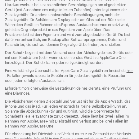
Inanspruchnahme des Service. Der Express-Austauschservice für
Hardwareschutz bei unabsichtlichen Beschädigungen am abgedeckten
Gerät (mit Ausnahme des mitgelieferten Zubehörs) unterliegt immer der
Zusatzgebühr für andere unabsichtliche Beschädigungen, nicht der
Zusatzgebühr für Schäden am Display oder am Glas auf der Rückseite.
Wenn dein Gerät im Rahmen des Express-Austauschservice ersetzt wird,
geht das Originalprodukt in das Eigentum von Apple über. Das
Ersatzprodukt ist dein Eigentum und wird zum abgedeckten Gerät. Du bist
dafür verantwortlich, ein Backup aller Softwareprogramme, Daten und
Passwörter, die sich auf deinem Originalgerät befinden, zu erstellen.
Der Schutz beginnt mit dem Versand oder der Abholung deines Geräts oder
mit dem Kaufdatum (oder wenn du dein erstes Gerät zu AppleCare One
hinzufügst). Der Schutz kann jederzeit gekündigt werden.
Eine vollständige Übersicht aller AppleCare Zusatzgebühren findest du
hier
(Öffnet
. Es fallen jeweils separate Gebühren für jede durchgeführte Reparatur
ein
oder jeden erfolgten Austausch an.
neues
Erfordert möglicherweise die Bestätigung deines Geräts, eine Prüfung und
Fenster)
eine Diagnose.
Die Absicherung gegen Diebstahl und Verlust gilt für die Apple Watch, das
iPhone und das iPad. Für jeden Anspruch fällt eine Selbstbeteiligung an.
Solange die Abdeckung aktiv und gültig ist, wird die Obergrenze für
Schadenfälle alle 12 Monate zurückgesetzt. Diese liegt bei zwei Fällen im
Rahmen von AppleCare+ mit Diebstahl und Verlust und bei drei Fällen im
Rahmen von AppleCare One.
Für Abdeckung bei Diebstahl und Verlust muss zum Zeit­punkt des Verlusts