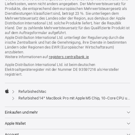
Lieferkosten, wenn nicht anders angegeben. Der Mehrwertsteuersatz für
Produkte, die entsprechend dem europäischen Mehrwertsteuergesetz als
Dienstleistungen klassifiziert sind, beträgt 23 %. Sie unterliegen dem
Mehrwertsteuersatz des Landes oder der Region, aus dem/aus der Apple
Distribution International Ltd. solche Produkte liefert, hier die Republik
Irland. Der zu zahlende Mehrwertsteuersatz für das Qualifizierte Produkt ist
auf dem Auftragsformular aufgeführt.
Apple Distribution International Ltd. unterliegt der Regulierung durch die
irische Zentralbank und hat die Genehmigung, ihre Dienste in bestimmten
Ländern oder Regionen des EWR (Europäischer Wirtschaftsraum)
anzubieten.
Weitere Informationen auf
registers.centralbank.ie
Apple Distribution International Ltd. ist beim deutschen
Elektroaltgeräteregister mit der Nummer DE 93597216 als Hersteller
registriert.
Refurbished Mac
Apple
Refurbished 14" MacBook Pro mit Apple M5 Chip, 10‑Core CPU und 10‑Core GPU – Silber
Einkaufen und mehr
Apple Wallet
Account