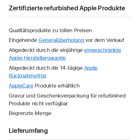
Zertifizierte refurbished Apple Produkte
Qualitätsprodukte zu tollen Preisen
Eingehende
Generalüberholung
vor dem Verkauf
Abgedeckt durch die einjährige
eingeschränkte
Apple Herstellergarantie
Ein
neues
Abgedeckt durch die 14-tägige
Apple
Fenster
Rücknahmefrist
Ein
wird
neues
AppleCare
Ein
Produkte erhältlich
geöffnet.
Fenster
neues
Gravur und Geschenkverpackung für refurbished
wird
Fenster
Produkte nicht verfügbar
geöffnet.
wird
Begrenzte Menge
geöffnet.
Lieferumfang