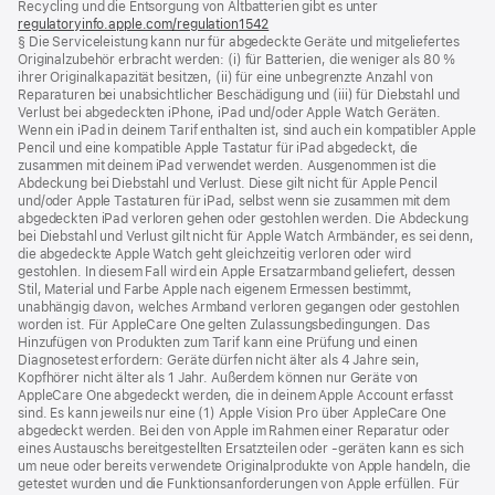
Recycling und die Entsorgung von Altbatterien gibt es unter
regulatoryinfo.apple.com/regulation1542
(öffnet
§ Die Serviceleistung kann nur für abgedeckte Geräte und mitgeliefertes
ein
Originalzubehör erbracht werden: (i) für Batterien, die weniger als 80 %
neues
ihrer Originalkapazität besitzen, (ii) für eine unbegrenzte Anzahl von
Fenster)
Reparaturen bei unabsichtlicher Beschädigung und (iii) für Diebstahl und
Verlust bei abgedeckten iPhone, iPad und/oder Apple Watch Geräten.
Wenn ein iPad in deinem Tarif enthalten ist, sind auch ein kompatibler Apple
Pencil und eine kompatible Apple Tastatur für iPad abgedeckt, die
zusammen mit deinem iPad verwendet werden. Ausgenommen ist die
Abdeckung bei Diebstahl und Verlust. Diese gilt nicht für Apple Pencil
und/oder Apple Tastaturen für iPad, selbst wenn sie zusammen mit dem
abgedeckten iPad verloren gehen oder gestohlen werden. Die Abdeckung
bei Diebstahl und Verlust gilt nicht für Apple Watch Armbänder, es sei denn,
die abgedeckte Apple Watch geht gleichzeitig verloren oder wird
gestohlen. In diesem Fall wird ein Apple Ersatzarmband geliefert, dessen
Stil, Material und Farbe Apple nach eigenem Ermessen bestimmt,
unabhängig davon, welches Armband verloren gegangen oder gestohlen
worden ist. Für AppleCare One gelten Zulassungsbedingungen. Das
Hinzufügen von Produkten zum Tarif kann eine Prüfung und einen
Diagnosetest erfordern: Geräte dürfen nicht älter als 4 Jahre sein,
Kopfhörer nicht älter als 1 Jahr. Außerdem können nur Geräte von
AppleCare One abgedeckt werden, die in deinem Apple Account erfasst
sind. Es kann jeweils nur eine (1) Apple Vision Pro über AppleCare One
abgedeckt werden. Bei den von Apple im Rahmen einer Reparatur oder
eines Austauschs bereitgestellten Ersatzteilen oder ‑geräten kann es sich
um neue oder bereits verwendete Originalprodukte von Apple handeln, die
getestet wurden und die Funktions­anforderungen von Apple erfüllen. Für