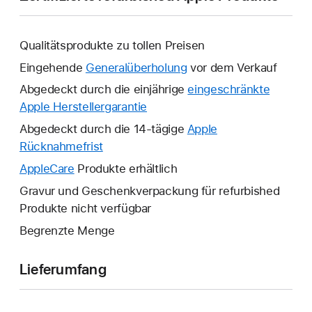
Qualitätsprodukte zu tollen Preisen
Eingehende
Generalüberholung
vor dem Verkauf
Abgedeckt durch die einjährige
eingeschränkte
Apple Herstellergarantie
Ein
neues
Abgedeckt durch die 14-tägige
Apple
Fenster
Rücknahmefrist
Ein
wird
neues
AppleCare
Ein
Produkte erhältlich
geöffnet.
Fenster
neues
Gravur und Geschenkverpackung für refurbished
wird
Fenster
Produkte nicht verfügbar
geöffnet.
wird
Begrenzte Menge
geöffnet.
Lieferumfang