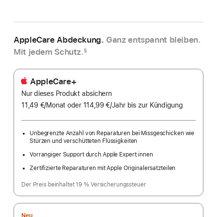
AppleCare Abdeckung.
Ganz entspannt bleiben.
Mit jedem Schutz.
§
AppleCare+
Nur dieses Produkt absichern
11,49 €
/Monat
pro
oder 114,99 €
/Jahr
Pro
bis zur Kündigung
Monat
Jahr
Unbegrenzte Anzahl von Reparaturen bei Missgeschicken wie
Stürzen und verschütteten Flüssigkeiten
Vorrangiger Support durch Apple Expert:innen
Zertifizierte Reparaturen mit Apple Originalersatzteilen
Der Preis beinhaltet 19 % Versicherungssteuer
Neu