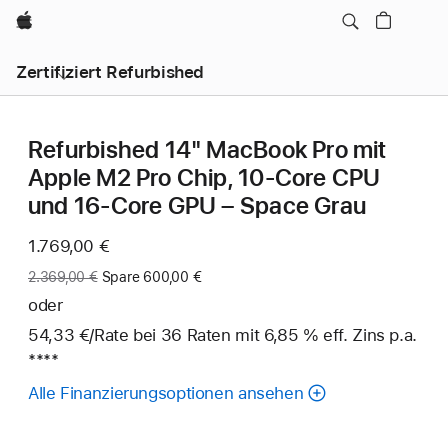
Apple
Zertifiziert Refurbished
Refurbished 14" MacBook Pro mit
Apple M2 Pro Chip, 10‑Core CPU
und 16‑Core GPU – Space Grau
Jetzt
1.769,00 €
Vorher:
2.369,00 €
Spare 600,00 €
oder
54,33 €
/Rate
pro
bei 36
Raten
Raten
mit 6,85 % eff. Zins p.a.
Fuß
****
Rate
Alle Finanzierungsoptionen ansehen