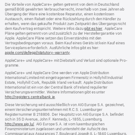
Die Vorteile von AppleCare+ gelten getrennt von dem in Deutschland
gemäß BGB gewährten Verbraucher­recht, inner­halb von zwei Jahren ab
Übergang der Ware eine kosten­lose Reparatur, einen kosten­losen
Austausch, einen Rabatt oder eine Rück­zahlung durch den Händler zu
erhalten, wenn das gekaufte Produkt zum Zeit­punkt des Übergangs nicht
dem Kauf­vertrag ent­spricht. Weitere Infos dazu
gibt es hier
(Öffnet
. AppleCare
Pläne gelten getrennt von und zu­sätz­lich zu der Hersteller­garantie von
ein
Apple. AppleCare Pläne setzen das Einverständnis mit den
neues
Vertragsbedingungen voraus. Beim Kauf eines Geräts ist kein Kauf eines
Fenster)
Serviceplans erfor­der­lich. Ausführliche Infos gibt es hier:
apple.com/de/legal/statutory-warranty
(Öffnet
.
ein
AppleCare+ und AppleCare+ mit Dieb­stahl und Verlust sind optionale Pro­
neues
gramme.
Fenster)
AppleCare+ und AppleCare One werden von Apple Distribution
International Limited mit eingetragenem Firmensitz in Hollyhill Industrial
Estate, Hollyhill Cork, Republik Irland verkauft. Apple Distribution
International ist ein von der Central Bank of Ireland regulierter
Versicherungsvermittler. Weitere Informationen gibt es unter
http://registers.centralbank.ie
(Öffnet
.
ein
Diese Versicherung wird ausschließlich von AIG Europe S.A. gezeichnet,
neues
einem Versicherungsunternehmen mit R.C.S. Luxemburger
Fenster)
Registernummer B 218806. Der Hauptsitz von AIG Europe S.A. befindet
sich in 35 D Avenue, John F. Kennedy, L‑1855, Luxemburg,
http://www.aig.lu/
(Öffnet
. AIG Europe S.A. ist vom luxemburgischen
Finanzministerium zugelassen und untersteht der Aufsicht des
ein
Commissariat aux Assurances 7, Boulevard Joseph II, L‑1840 Luxemburg,
neues