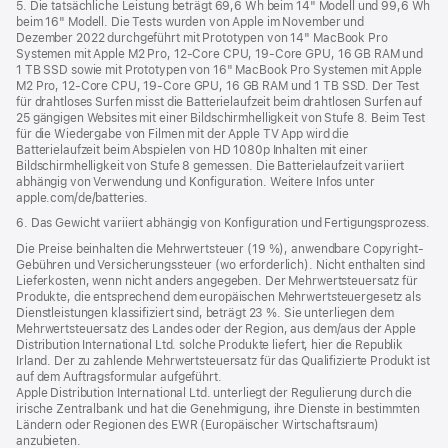
5. Die tatsächliche Leistung beträgt 69,6 Wh beim 14" Modell und 99,6 Wh
beim 16" Modell. Die Tests wurden von Apple im November und
Dezember 2022 durchgeführt mit Prototypen von 14" MacBook Pro
Systemen mit Apple M2 Pro, 12‑Core CPU, 19‑Core GPU, 16 GB RAM und
1 TB SSD sowie mit Prototypen von 16" MacBook Pro Systemen mit Apple
M2 Pro, 12‑Core CPU, 19‑Core GPU, 16 GB RAM und 1 TB SSD. Der Test
für drahtloses Surfen misst die Batterielaufzeit beim drahtlosen Surfen auf
25 gängigen Websites mit einer Bildschirmhelligkeit von Stufe 8. Beim Test
für die Wiedergabe von Filmen mit der Apple TV App wird die
Batterielaufzeit beim Abspielen von HD 1080p Inhalten mit einer
Bildschirmhelligkeit von Stufe 8 gemessen. Die Batterielaufzeit variiert
abhängig von Verwendung und Konfiguration. Weitere Infos unter
apple.com/de/batteries.
6. Das Gewicht variiert abhängig von Konfiguration und Fertigungsprozess.
Die Preise beinhalten die Mehrwertsteuer (19 %), anwendbare Copyright-
Gebühren und Versicherungssteuer (wo erforderlich). Nicht enthalten sind
Lieferkosten, wenn nicht anders angegeben. Der Mehrwertsteuersatz für
Produkte, die entsprechend dem europäischen Mehrwertsteuergesetz als
Dienstleistungen klassifiziert sind, beträgt 23 %. Sie unterliegen dem
Mehrwertsteuersatz des Landes oder der Region, aus dem/aus der Apple
Distribution International Ltd. solche Produkte liefert, hier die Republik
Irland. Der zu zahlende Mehrwertsteuersatz für das Qualifizierte Produkt ist
auf dem Auftragsformular aufgeführt.
Apple Distribution International Ltd. unterliegt der Regulierung durch die
irische Zentralbank und hat die Genehmigung, ihre Dienste in bestimmten
Ländern oder Regionen des EWR (Europäischer Wirtschaftsraum)
anzubieten.