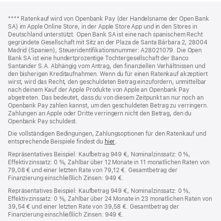
Footer
Fußnoten
Fußnote
**** Ratenkauf wird von Openbank Pay (der Handelsname der Open Bank
SA) im Apple Online Store, in der Apple Store App und in den Stores in
Deutschland unterstützt. Open Bank SA ist eine nach spanischem Recht
gegründete Gesellschaft mit Sitz an der Plaza de Santa Bárbara 2, 28004
Madrid (Spanien), Steueridentifikationsnummer: A28021079. Die Open
Bank SA ist eine hundertprozentige Tochtergesellschaft der Banco
Santander S.A. Abhängig vom Antrag, den finanziellen Verhältnissen und
den bisherigen Kreditaufnahmen. Wenn du für einen Ratenkauf akzeptiert
wirst, wird das Recht, den geschuldeten Betrag einzufordern, unmittelbar
nach deinem Kauf der Apple Produkte von Apple an Openbank Pay
abgetreten. Das bedeutet, dass du von diesem Zeitpunkt an nur noch an
Openbank Pay zahlen kannst, um den geschuldeten Betrag zu verringern.
Zahlungen an Apple oder Dritte verringern nicht den Betrag, den du
Openbank Pay schuldest.
Die vollständigen Bedingungen, Zahlungsoptionen für den Ratenkauf und
entsprechende Beispiele findest du
hier
(Öffnet
.
ein
Repräsentatives Beispiel: Kaufbetrag 949 €, Nominalzinssatz: 0 %,
neues
Effektivzinssatz: 0 %, Zahlbar über 12 Monate in 11 monatlichen Raten von
Fenster)
79,08 € und einer letzten Rate von 79,12 €. Gesamtbetrag der
Finanzierung einschließlich Zinsen: 949 €.
Repräsentatives Beispiel: Kaufbetrag 949 €, Nominalzinssatz: 0 %,
Effektivzinssatz: 0 %, Zahlbar über 24 Monate in 23 monatlichen Raten von
39,54 € und einer letzten Rate von 39,58 €. Gesamtbetrag der
Finanzierung einschließlich Zinsen: 949 €.