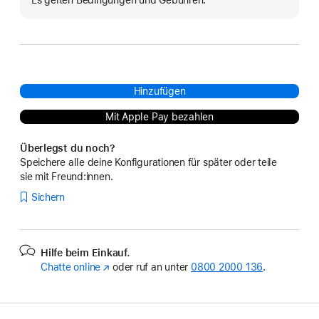
Es gelten Bedingungen und Gebühren.
Hinzufügen
Mit Apple Pay bezahlen
Überlegst du noch?
Speichere alle deine Konfigurationen für später oder teile
sie mit Freund:innen.
Sichern
Hilfe beim Einkauf.
Chatte online
(Öffnet
oder ruf an unter
0800 2000 136
.
ein
neues
Fenster)