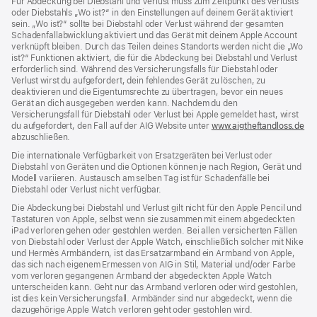
Für Abdeckung bei Diebstahl und Verlust muss zum Zeit­punkt des Verlusts
oder Dieb­stahls „Wo ist?“ in den Einstellungen auf deinem Gerät aktiviert
sein. „Wo ist?“ sollte bei Diebstahl oder Verlust während der gesamten
Schadenfallabwicklung aktiviert und das Gerät mit deinem Apple Account
verknüpft bleiben. Durch das Teilen deines Standorts werden nicht die „Wo
ist?“ Funktionen aktiviert, die für die Abdeckung bei Diebstahl und Verlust
erforderlich sind. Während des Versicherungs­falls für Diebstahl oder
Verlust wirst du aufgefordert, dein fehlendes Gerät zu löschen, zu
deaktivieren und die Eigentums­rechte zu übertragen, bevor ein neues
Gerät an dich ausgegeben werden kann. Nachdem du den
Versicherungsfall für Diebstahl oder Verlust bei Apple gemeldet hast, wirst
du aufgefordert, den Fall auf der AIG Website unter
www.aigtheftandloss.de
(Öf
abzuschließen.
ein
ne
Die internationale Verfügbarkeit von Ersatzgeräten bei Verlust oder
Fen
Diebstahl von Geräten und die Optionen können je nach Region, Gerät und
Modell variieren. Austausch am selben Tag ist für Schadenfälle bei
Diebstahl oder Verlust nicht verfügbar.
Die Abdeckung bei Diebstahl und Verlust gilt nicht für den Apple Pencil und
Tastaturen von Apple, selbst wenn sie zusammen mit einem abgedeckten
iPad verloren gehen oder gestohlen werden. Bei allen versicherten Fällen
von Diebstahl oder Verlust der Apple Watch, einschließlich solcher mit Nike
und Hermès Armbändern, ist das Ersatzarmband ein Armband von Apple,
das sich nach eigenem Ermessen von AIG in Stil, Material und/oder Farbe
vom verloren gegangenen Armband der abgedeckten Apple Watch
unterscheiden kann. Geht nur das Armband verloren oder wird gestohlen,
ist dies kein Versicherungsfall. Armbänder sind nur abgedeckt, wenn die
dazugehörige Apple Watch verloren geht oder gestohlen wird.