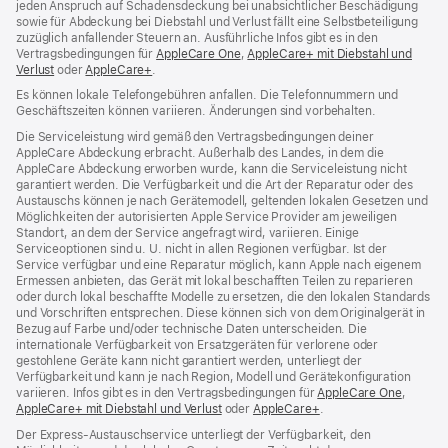
jeden Anspruch auf Schadensdeckung bei unabsichtlicher Beschädigung
sowie für Abdeckung bei Diebstahl und Verlust fällt eine Selbstbeteiligung
zuzüglich anfallender Steuern an. Ausführliche Infos gibt es in den
Vertragsbedingungen für
AppleCare One
(Öffnet
,
AppleCare+ mit Diebstahl und
Verlust
(Öffnet
oder
AppleCare+
(Öffnet
.
ein
ein
ein
neues
Es können lokale Telefongebühren anfallen. Die Telefonnummern und
neues
neues
Fenster)
Geschäftszeiten können variieren. Änderungen sind vorbehalten.
Fenster)
Fenster)
Die Serviceleistung wird gemäß den Vertragsbedingungen deiner
AppleCare Abdeckung erbracht. Außerhalb des Landes, in dem die
AppleCare Abdeckung erworben wurde, kann die Serviceleistung nicht
garantiert werden. Die Verfügbarkeit und die Art der Reparatur oder des
Austauschs können je nach Gerätemodell, geltenden lokalen Gesetzen und
Möglichkeiten der autorisierten Apple Service Provider am jeweiligen
Standort, an dem der Service angefragt wird, variieren. Einige
Serviceoptionen sind u. U. nicht in allen Regionen verfügbar. Ist der
Service verfügbar und eine Reparatur möglich, kann Apple nach eigenem
Ermessen anbieten, das Gerät mit lokal beschafften Teilen zu reparieren
oder durch lokal beschaffte Modelle zu ersetzen, die den lokalen Standards
und Vorschriften entsprechen. Diese können sich von dem Originalgerät in
Bezug auf Farbe und/oder technische Daten unterscheiden. Die
internationale Verfügbarkeit von Ersatzgeräten für verlorene oder
gestohlene Geräte kann nicht garantiert werden, unterliegt der
Verfügbarkeit und kann je nach Region, Modell und Gerätekonfiguration
variieren. Infos gibt es in den Vertragsbedingungen für
AppleCare One
(Öffnet
,
AppleCare+ mit Diebstahl und Verlust
(Öffnet
oder
AppleCare+
(Öffnet
.
ein
ein
ein
neues
Der Express-Austauschservice unterliegt der Verfügbarkeit, den
neues
neues
Fenster