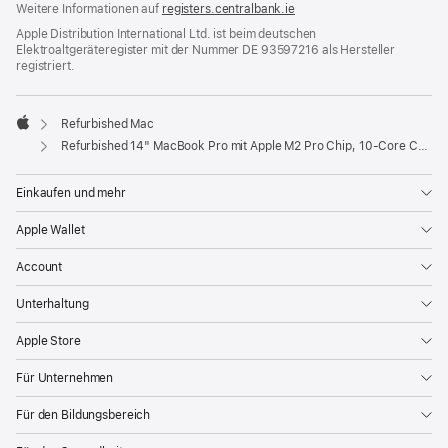
Weitere Informationen auf
registers.centralbank.ie
Apple Distribution International Ltd. ist beim deutschen
Elektroaltgeräteregister mit der Nummer DE 93597216 als Hersteller
registriert.
Refurbished Mac
Apple
Refurbished 14" MacBook Pro mit Apple M2 Pro Chip, 10‑Core CPU und 16‑Core GPU – Space Grau
Einkaufen und mehr
Apple Wallet
Account
Unterhaltung
Apple Store
Für Unternehmen
Für den Bildungsbereich