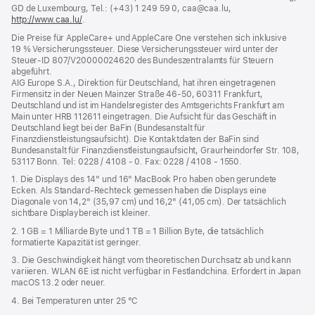
GD de Luxembourg, Tel.: (+43) 1 249 59 0, caa@caa.lu,
Fenster)
http://www.caa.lu/
(Öffnet
.
ein
Die Preise für AppleCare+ und AppleCare One verstehen sich inklusive
neues
19 % Versicherungssteuer. Diese Versicherungssteuer wird unter der
Fenster)
Steuer‑ID 807/V20000024620 des Bundeszentralamts für Steuern
abgeführt.
AIG Europe S.A., Direktion für Deutschland, hat ihren eingetragenen
Firmensitz in der Neuen Mainzer Straße 46‑50, 60311 Frankfurt,
Deutschland und ist im Handelsregister des Amtsgerichts Frankfurt am
Main unter HRB 112611 eingetragen. Die Aufsicht für das Geschäft in
Deutschland liegt bei der BaFin (Bundesanstalt für
Finanzdienstleistungsaufsicht). Die Kontaktdaten der BaFin sind
Bundesanstalt für Finanzdienstleistungsaufsicht, Graurheindorfer Str. 108,
53117 Bonn. Tel: 0228 / 4108 - 0. Fax: 0228 / 4108 - 1550.
1. Die Displays des 14" und 16" MacBook Pro haben oben gerundete
Ecken. Als Standard-Rechteck gemessen haben die Displays eine
Diagonale von 14,2" (35,97 cm) und 16,2" (41,05 cm). Der tatsächlich
sichtbare Displaybereich ist kleiner.
2. 1 GB = 1 Milliarde Byte und 1 TB = 1 Billion Byte, die tatsächlich
formatierte Kapazität ist geringer.
3. Die Geschwindigkeit hängt vom theoretischen Durchsatz ab und kann
variieren. WLAN 6E ist nicht verfügbar in Festlandchina. Erfordert in Japan
macOS 13.2 oder neuer.
4. Bei Temperaturen unter 25 °C