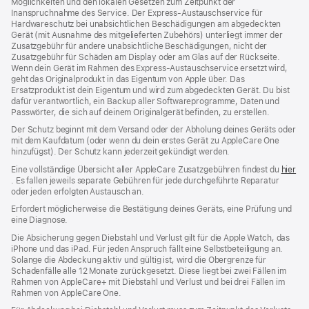
Möglichkeiten und den lokalen Gesetzen zum Zeitpunkt der
Fenster)
Fenster)
Inanspruchnahme des Service. Der Express-Austauschservice für
Hardwareschutz bei unabsichtlichen Beschädigungen am abgedeckten
Gerät (mit Ausnahme des mitgelieferten Zubehörs) unterliegt immer der
Zusatzgebühr für andere unabsichtliche Beschädigungen, nicht der
Zusatzgebühr für Schäden am Display oder am Glas auf der Rückseite.
Wenn dein Gerät im Rahmen des Express-Austauschservice ersetzt wird,
geht das Originalprodukt in das Eigentum von Apple über. Das
Ersatzprodukt ist dein Eigentum und wird zum abgedeckten Gerät. Du bist
dafür verantwortlich, ein Backup aller Softwareprogramme, Daten und
Passwörter, die sich auf deinem Originalgerät befinden, zu erstellen.
Der Schutz beginnt mit dem Versand oder der Abholung deines Geräts oder
mit dem Kaufdatum (oder wenn du dein erstes Gerät zu AppleCare One
hinzufügst). Der Schutz kann jederzeit gekündigt werden.
Eine vollständige Übersicht aller AppleCare Zusatzgebühren findest du
hier
(Öffnet
. Es fallen jeweils separate Gebühren für jede durchgeführte Reparatur
ein
oder jeden erfolgten Austausch an.
neues
Erfordert möglicherweise die Bestätigung deines Geräts, eine Prüfung und
Fenster)
eine Diagnose.
Die Absicherung gegen Diebstahl und Verlust gilt für die Apple Watch, das
iPhone und das iPad. Für jeden Anspruch fällt eine Selbstbeteiligung an.
Solange die Abdeckung aktiv und gültig ist, wird die Obergrenze für
Schadenfälle alle 12 Monate zurückgesetzt. Diese liegt bei zwei Fällen im
Rahmen von AppleCare+ mit Diebstahl und Verlust und bei drei Fällen im
Rahmen von AppleCare One.