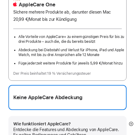
AppleCare One
Sichere mehrere Produkte ab, darunter diesen Mac
20,99 €
/Monat
pro
bis zur Kündigung
Monat
Alle Vorteile von AppleCare+ zu einem günstigen Preis für bis zu
drei Produkte – auch die, die du bereits besitzt
Abdeckung bei Diebstahl und Verlust für iPhone, iPad und Apple
Watch, mit bis zu drei Ansprüchen alle 12 Monate
Füge jederzeit weitere Produkte für jeweils 5,99 €
/Monat hinzu
pro
Monat
Der Preis beinhaltet 19 % Versicherungssteuer
Keine AppleCare Abdeckung
Wie funktioniert AppleCare?
M
Entdecke die Features und Abdeckung von AppleCare.
a