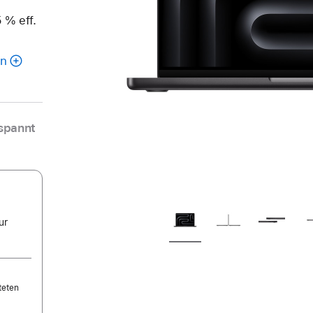
 % eff.
en
spannt
ur
teten