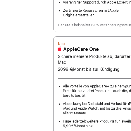
Vorrangiger Support durch Apple Expert:i
Zertifizierte Reparaturen mit Apple
Originalersatzteilen
Der Preis beinhaltet 19 % Versicherungssteu
Neu
AppleCare One
Sichere mehrere Produkte ab, darunter
Mac
20,99 €
/Monat
pro
bis zur Kündigung
Monat
Alle Vorteile von AppleCare+ zu einem gü
Preis für bis zu drei Produkte – auch die, d
bereits besitzt
Abdeckung bei Diebstahl und Verlust für i
iPad und Apple Watch, mit bis zu drei Ans
alle 12 Monate
Füge jederzeit weitere Produkte für jeweil
5,99 €
/Monat hinzu
pro
Monat