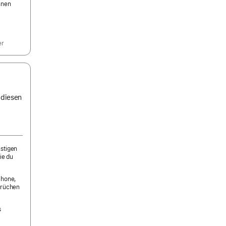
nnen
er
 diesen
nstigen
ie du
Phone,
prüchen
s