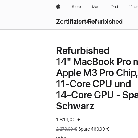
Apple
Store
Mac
iPad
iPho
Zertifiziert Refurbished
Alles durchsuchen
Refurbished
14" MacBook Pro m
Apple M3 Pro Chip,
11‑Core CPU und
14‑Core GPU - Sp
Schwarz
Jetzt
1.819,00 €
Vorher:
2.279,00 €
Spare 460,00 €
oder