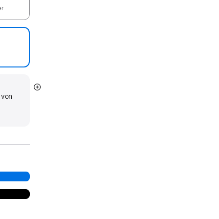
er
Mehr
 von
anzeigen
d