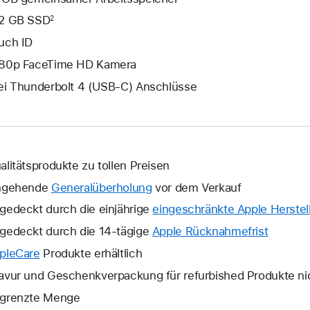
2 GB SSD
2
uch ID
80p FaceTime HD Kamera
ei Thunderbolt 4 (USB‑C) Anschlüsse
alitätsprodukte zu tollen Preisen
ngehende
Generalüberholung
vor dem Verkauf
gedeckt durch die einjährige
eingeschränkte Apple Herstell
gedeckt durch die 14-tägige
Apple Rücknahmefrist
Ein
neues
pleCare
Ein
Produkte erhältlich
Fenster
neues
avur und Geschenkverpackung für refurbished Produkte ni
wird
Fenster
grenzte Menge
geöffne
wird