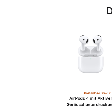
D
Kostenlose Gravur
AirPods 4 mit Aktive
Geräusch­unter­drücku