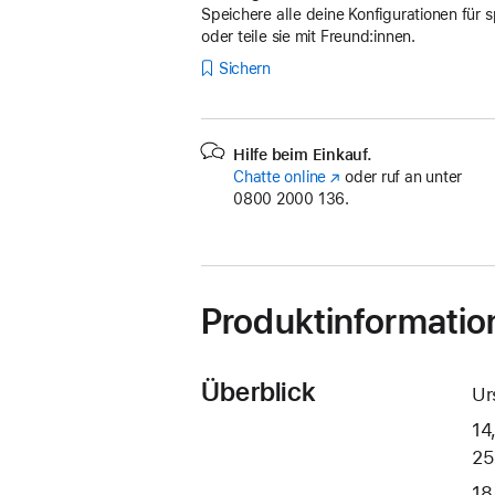
Speichere alle deine Konfigurationen für s
oder teile sie mit Freund:innen.
Sichern
Hilfe beim Einkauf.
Chatte online
(Öffnet
oder ruf an unter
0800 2000 136.
ein
neues
Fenster)
Produktinformatio
Überblick
Ur
14
25
18