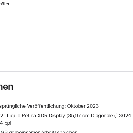
päter
nen
sprüngliche Veröffentlichung: Oktober 2023
,2" Liquid Retina XDR Display (35,97 cm Diagonale),
3024 x
1
4 ppi
 GB gemeinsamer Arbeits­speicher