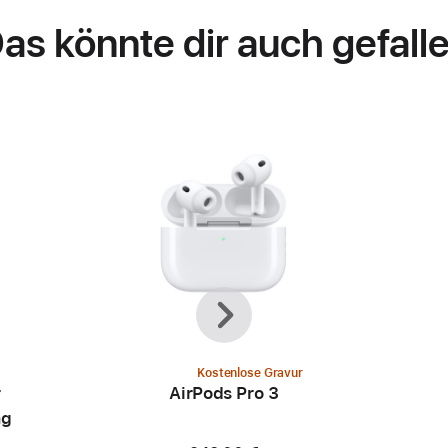
as könnte dir auch gefall
Zurück
Weiter
Kostenlose Gravur
r
AirPods Pro 3
ng