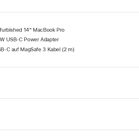
geöffnet.
furbished 14" MacBook Pro
W USB‑C Power Adapter
B‑C auf MagSafe 3 Kabel (2 m)