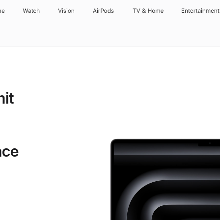
ne
Watch
Vision
AirPods
TV & Home
Entertainment
it
ace