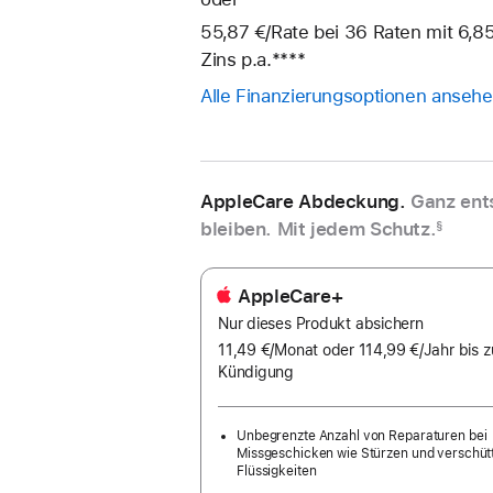
55,87 €
/Rate
pro
bei 36
Raten
Raten
mit 6,85
Zins p.a.
Fußnote
****
Rate
Alle Finanzierungsoptionen anseh
AppleCare Abdeckung.
Ganz ent
bleiben. Mit jedem Schutz.
§
AppleCare+
Nur dieses Produkt absichern
11,49 €
/Monat
pro
oder 114,99 €
/Jahr
Pro
bis z
Kündigung
Monat
Jahr
Unbegrenzte Anzahl von Reparaturen bei
Missgeschicken wie Stürzen und verschüt
Flüssigkeiten