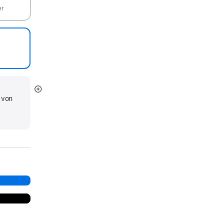
er
Mehr
 von
anzeigen
d