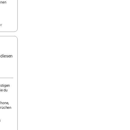
nnen
er
 diesen
nstigen
ie du
Phone,
prüchen
s