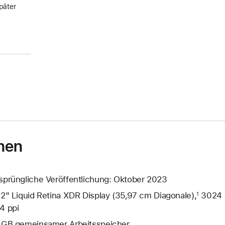
päter
nen
sprüngliche Veröffentlichung: Oktober 2023
,2" Liquid Retina XDR Display (35,97 cm Diagonale),
3024 x
1
4 ppi
 GB gemeinsamer Arbeits­speicher