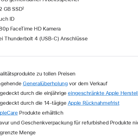
2 GB SSD
2
uch ID
80p FaceTime HD Kamera
ei Thunderbolt 4 (USB‑C) Anschlüsse
alitätsprodukte zu tollen Preisen
ngehende
Generalüberholung
vor dem Verkauf
gedeckt durch die einjährige
eingeschränkte Apple Herstell
gedeckt durch die 14-tägige
Apple Rücknahmefrist
Ein
neues
pleCare
Ein
Produkte erhältlich
Fenster
neues
avur und Geschenkverpackung für refurbished Produkte ni
wird
Fenster
grenzte Menge
geöffne
wird