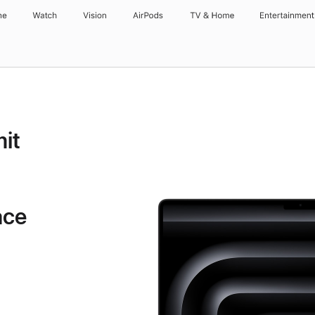
ne
Watch
Vision
AirPods
TV & Home
Entertainment
it
ace