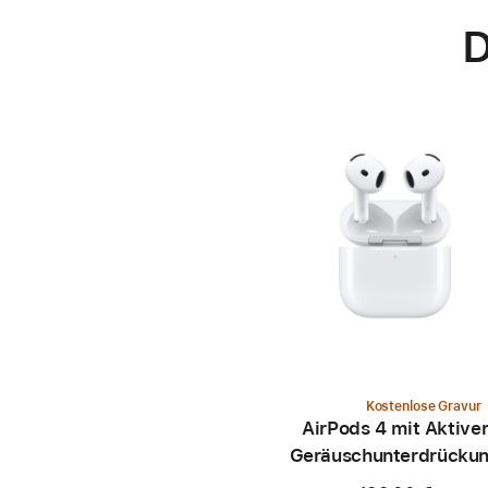
D
Kostenlose Gravur
AirPods 4 mit Aktive
Geräusch­unter­drücku