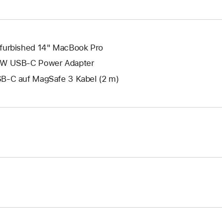
geöffnet.
furbished 14" MacBook Pro
W USB‑C Power Adapter
B‑C auf MagSafe 3 Kabel (2 m)