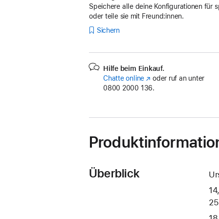
Speichere alle deine Konfigurationen für s
oder teile sie mit Freund:innen.
Sichern
Hilfe beim Einkauf.
Chatte online
(Öffnet
oder ruf an unter
0800 2000 136.
ein
neues
Fenster)
Produktinformatio
Überblick
Ur
14
25
18