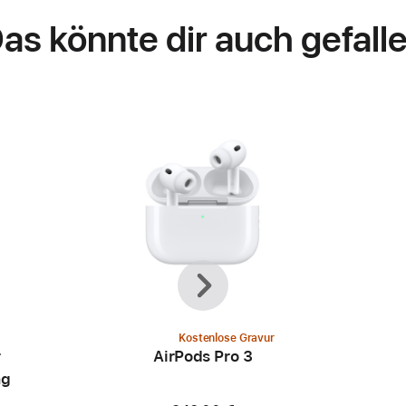
as könnte dir auch gefall
Zurück
Weiter
Kostenlose Gravur
r
AirPods Pro 3
ng