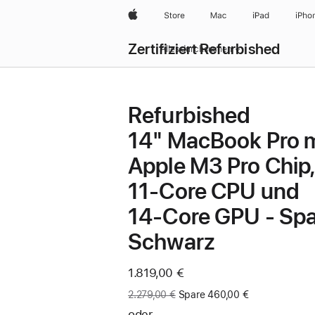
Apple
Store
Mac
iPad
iPho
Zertifiziert Refurbished
Alles durchsuchen
Refurbished
14" MacBook Pro m
Apple M3 Pro Chip,
11‑Core CPU und
14‑Core GPU - Sp
Schwarz
Jetzt
1.819,00 €
Vorher:
2.279,00 €
Spare 460,00 €
oder