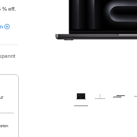
 % eff.
en
spannt
ur
teten