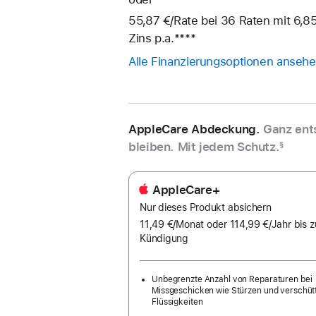
55,87 €
/Rate
pro
bei 36
Raten
Raten
mit 6,85
Zins p.a.
Fußnote
****
Rate
Alle Finanzierungsoptionen anseh
AppleCare Abdeckung.
Ganz ent
bleiben. Mit jedem Schutz.
§
AppleCare+
Nur dieses Produkt absichern
11,49 €
/Monat
pro
oder 114,99 €
/Jahr
Pro
bis z
Kündigung
Monat
Jahr
Unbegrenzte Anzahl von Reparaturen bei
Missgeschicken wie Stürzen und verschüt
Flüssigkeiten