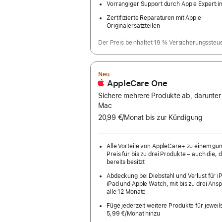
Vorrangiger Support durch Apple Expert:i
Zertifizierte Reparaturen mit Apple
Originalersatzteilen
Der Preis beinhaltet 19 % Versicherungssteu
Neu
AppleCare One
Sichere mehrere Produkte ab, darunter
Mac
20,99 €
/Monat
pro
bis zur Kündigung
Monat
Alle Vorteile von AppleCare+ zu einem gü
Preis für bis zu drei Produkte – auch die, d
bereits besitzt
Abdeckung bei Diebstahl und Verlust für i
iPad und Apple Watch, mit bis zu drei Ans
alle 12 Monate
Füge jederzeit weitere Produkte für jeweil
5,99 €
/Monat hinzu
pro
Monat