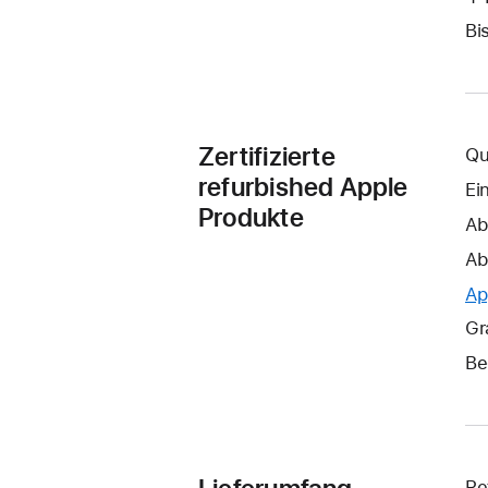
Bi
Zertifizierte
Qu
refurbished Apple
Ei
Produkte
Ab
Ab
Ap
Gr
Be
Re