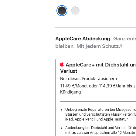
Silber
Space Schwarz
AppleCare Abdeckung.
Ganz ent
bleiben. Mit jedem Schutz.
§
AppleCare+ mit Diebstahl u
Verlust
Nur dieses Produkt absichern
11,49 €
/Monat
pro
oder 114,99 €
/Jahr
Pro
bis z
Kündigung
Monat
Jahr
Unbegrenzte Reparaturen bei Missgeschi
Stürzen und verschütteten Flüssigkeiten f
iPad, Apple Pencil und Apple Tastatur
Abdeckung bei Diebstahl und Verlust für d
mit bis zu zwei Ansprüchen alle 12 Monate