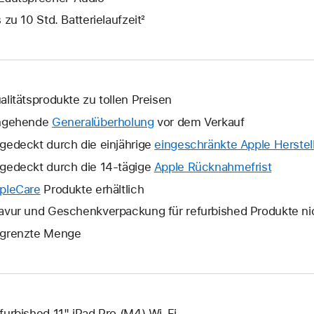
s zu 10 Std. Batterielaufzeit²
alitätsprodukte zu tollen Preisen
ngehende
Generalüberholung
vor dem Verkauf
gedeckt durch die einjährige
eingeschränkte Apple Herstell
gedeckt durch die 14-tägige
Apple Rücknahmefrist
Ein
neues
pleCare
Ein
Produkte erhältlich
Fenster
neues
avur und Geschenkverpackung für refurbished Produkte ni
wird
Fenster
grenzte Menge
geöffne
wird
geöffnet.
furbished 11" iPad Pro (M4) Wi‑Fi