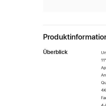
Produktinformatio
Überblick
Ur
11
Ap
An
Qu
4K
Fa
4‑