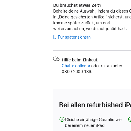
Du brauchst etwas Zeit?
Behalte deine Auswahl, indem du dieses 
in „Deine gesicherten Artikel“ sicherst, un
komme später zurück, um dort
weiterzumachen, wo du aufgehört hast.
Für später sichern
Hilfe beim Einkauf.
Chatte online
(Öffnet
oder ruf an unter
0800 2000 136.
ein
neues
Fenster)
Bei allen refurbished i
Gleiche einjährige Garantie wie
bei einem neuen iPad