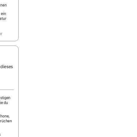
nnen
 ein
atur
er
 dieses
nstigen
ie du
Phone,
prüchen
s