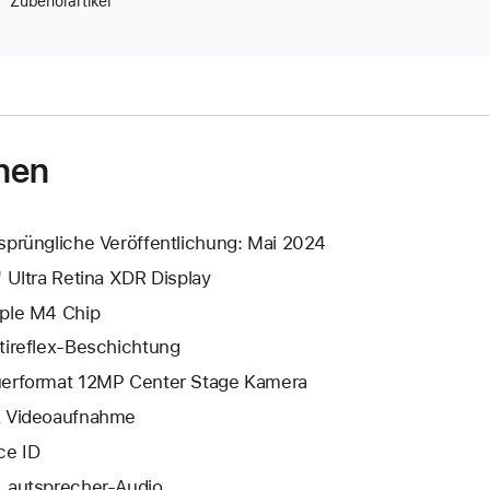
Zubehörartikel
nen
sprüngliche Veröffentlichung: Mai 2024
" Ultra Retina XDR Display
ple M4 Chip
tireflex-Beschichtung
erformat 12MP Center Stage Kamera
 Video­aufnahme
ce ID
Lautsprecher-Audio