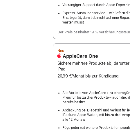
Vorrangiger Support durch Apple Expert:i
Express-Austauschservice – wir liefern dir
Ersatzgerät, damit du nicht auf eine Repar
warten musst
Der Preis beinhaltet 19 % Versicherungssteu
Neu
AppleCare One
Sichere mehrere Produkte ab, darunter
iPad
20,99 €
/Monat
pro
bis zur Kündigung
Monat
Alle Vorteile von AppleCare+ zu einem gü
Preis für bis zu drei Produkte – auch die, d
bereits besitzt
Abdeckung bei Diebstahl und Verlust für i
iPad und Apple Watch, mit bis zu drei Ans
alle 12 Monate
Füge jederzeit weitere Produkte für jeweil