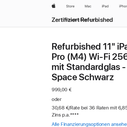
Apple
Store
Mac
iPad
iPho
Zertifiziert Refurbished
Alles durchsuchen
Refurbished 11" iP
Pro (M4) Wi‑Fi 25
mit Standardglas -
Space Schwarz
999,00 €
oder
30,68 €
/Rate
pro
bei 36
Raten
Raten
mit 6,85
Zins p.a.
Fußnote
****
Rate
Alle Finanzierungsoptionen anseh