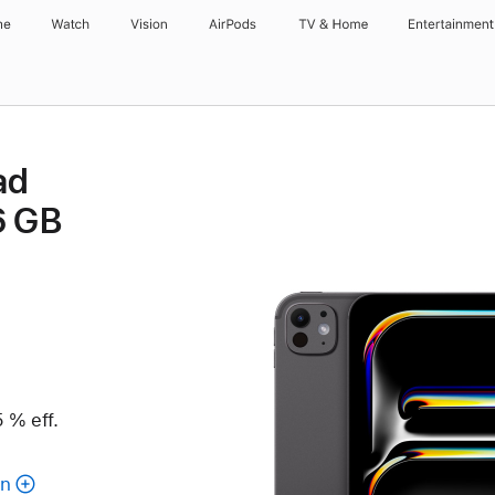
ne
Watch
Vision
AirPods
TV & Home
Entertainment
ad
6 GB
 % eff.
en