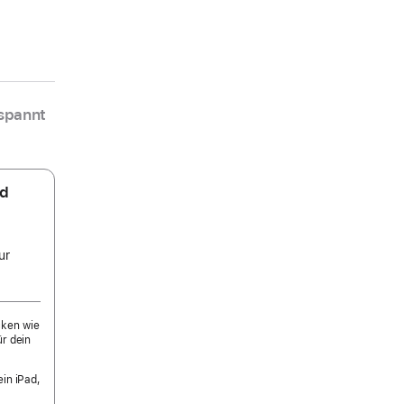
spannt
nd
ur
cken wie
ür dein
ein iPad,