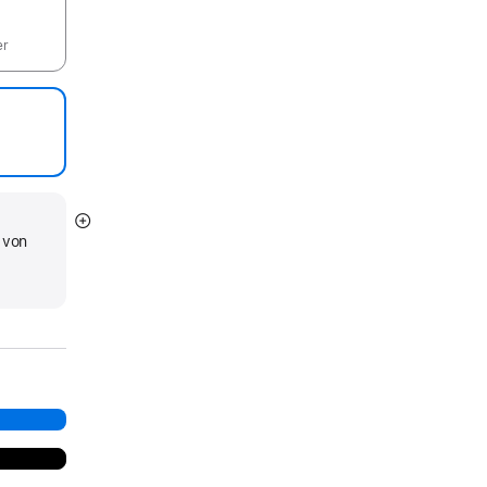
er
Mehr
 von
anzeigen
d