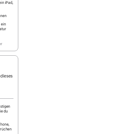
ein iPad,
nnen
 ein
atur
er
 dieses
nstigen
ie du
Phone,
prüchen