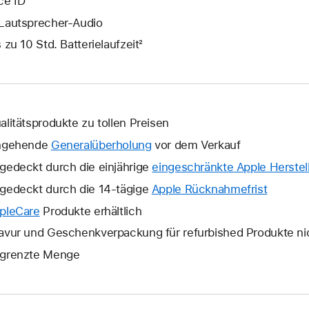
ce ID
Lautsprecher-Audio
s zu 10 Std. Batterielaufzeit²
alitätsprodukte zu tollen Preisen
ngehende
Generalüberholung
vor dem Verkauf
gedeckt durch die einjährige
eingeschränkte Apple Herstell
gedeckt durch die 14-tägige
Apple Rücknahmefrist
Ein
neues
pleCare
Ein
Produkte erhältlich
Fenster
neues
avur und Geschenkverpackung für refurbished Produkte ni
wird
Fenster
grenzte Menge
geöffne
wird
geöffnet.