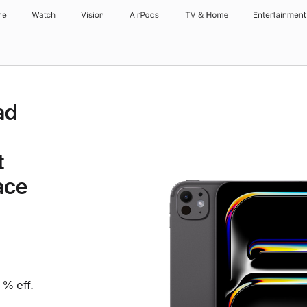
ne
Watch
Vision
AirPods
TV & Home
Entertainment
ad
t
ace
 % eff.