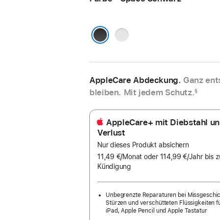
Silber
Space Schwarz
AppleCare Abdeckung.
Ganz ent
bleiben. Mit jedem Schutz.
§
AppleCare+ mit Diebstahl u
Verlust
Nur dieses Produkt absichern
11,49 €
/Monat
pro
oder 114,99 €
/Jahr
Pro
bis z
Kündigung
Monat
Jahr
Unbegrenzte Reparaturen bei Missgeschi
Stürzen und verschütteten Flüssigkeiten f
iPad, Apple Pencil und Apple Tastatur