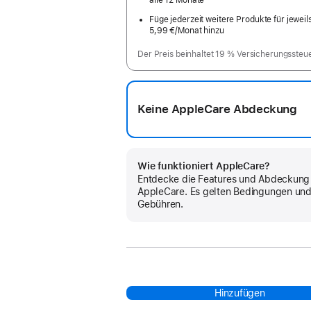
alle 12 Monate
Füge jederzeit weitere Produkte für jeweil
5,99 €
/Monat hinzu
pro
Monat
Der Preis beinhaltet 19 % Versicherungssteu
Keine AppleCare Abdeckung
Wie funktioniert AppleCare?
Entdecke die Features und Abdeckung
AppleCare. Es gelten Bedingungen un
Gebühren.
Hinzufügen