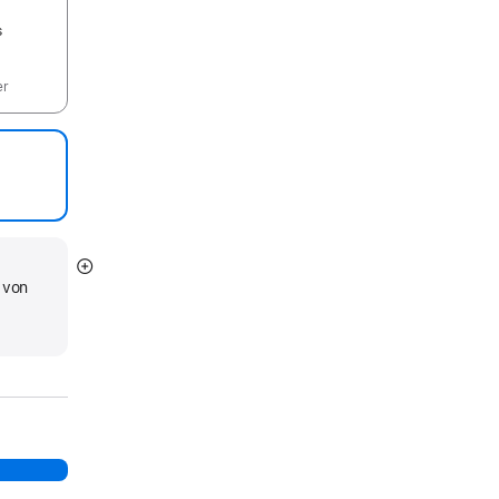
s
er
Mehr
 von
anzeigen
d