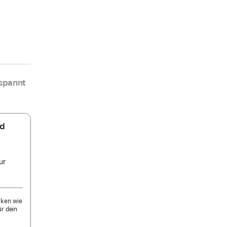
spannt
nd
ur
cken wie
ür dein