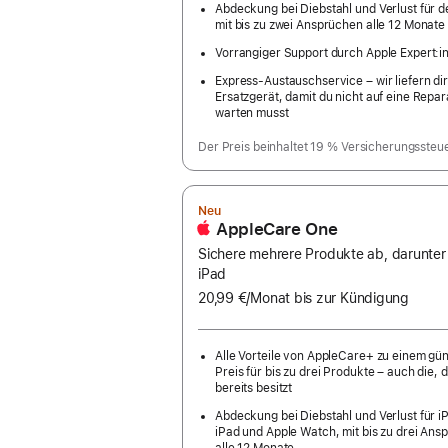
Abdeckung bei Diebstahl und Verlust für d
mit bis zu zwei Ansprüchen alle 12 Monate
Vorrangiger Support durch Apple Expert:i
Express-Austauschservice – wir liefern dir
Ersatzgerät, damit du nicht auf eine Repar
warten musst
Der Preis beinhaltet 19 % Versicherungssteu
Neu
AppleCare One
Sichere mehrere Produkte ab, darunter
iPad
20,99 €
/Monat
pro
bis zur Kündigung
Monat
Alle Vorteile von AppleCare+ zu einem gü
Preis für bis zu drei Produkte – auch die, d
bereits besitzt
Abdeckung bei Diebstahl und Verlust für i
iPad und Apple Watch, mit bis zu drei Ans