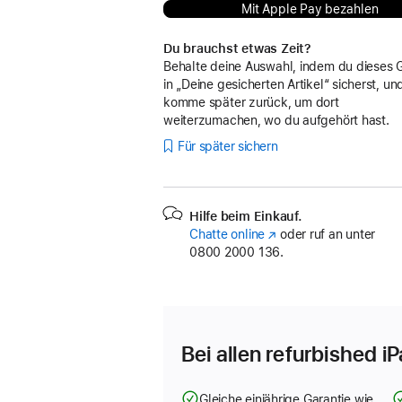
Mit Apple Pay bezahlen
Du brauchst etwas Zeit?
Behalte deine Auswahl, indem du dieses 
in „Deine gesicherten Artikel“ sicherst, un
komme später zurück, um dort
weiterzumachen, wo du aufgehört hast.
Für später sichern
Hilfe beim Einkauf.
Chatte online
(Öffnet
oder ruf an unter
0800 2000 136.
ein
neues
Fenster)
Bei allen refurbished i
Gleiche einjährige Garantie wie