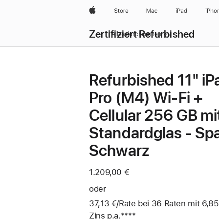
Apple
Store
Mac
iPad
iPho
Zertifiziert Refurbished
Alles durchsuchen
Refurbished 11" iP
Pro (M4) Wi‑Fi +
Cellular 256 GB mi
Standardglas - Sp
Schwarz
1.209,00 €
oder
37,13 €
/Rate
pro
bei 36
Raten
Raten
mit 6,85
Zins p.a.
Fußnote
****
Rate