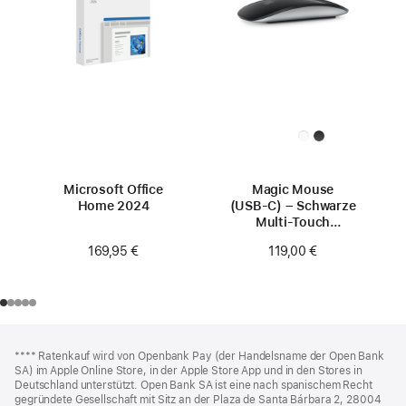
Microsoft Office
Magic Mouse
Home 2024
(USB‑C) – Schwarze
Multi-Touch
Oberfläche
169,95 €
119,00 €
Footer
Fußnoten
Fußnote
**** Ratenkauf wird von Openbank Pay (der Handelsname der Open Bank
SA) im Apple Online Store, in der Apple Store App und in den Stores in
Deutschland unterstützt. Open Bank SA ist eine nach spanischem Recht
gegründete Gesellschaft mit Sitz an der Plaza de Santa Bárbara 2, 28004