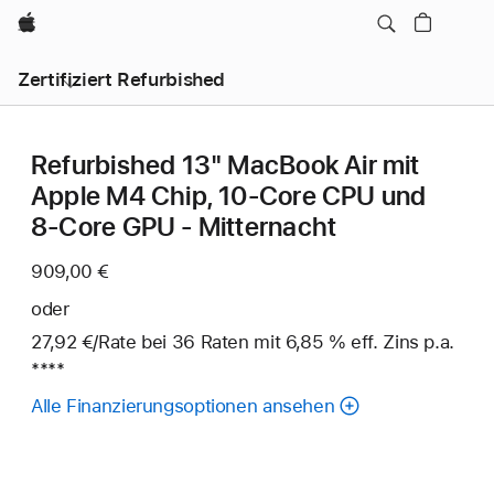
Apple
Zertifiziert Refurbished
Refurbished 13" MacBook Air mit
Apple M4 Chip, 10‑Core CPU und
8‑Core GPU - Mitternacht
909,00 €
oder
27,92 €
/Rate
pro
bei 36
Raten
Raten
mit 6,85 % eff. Zins p.a.
Fuß
****
Rate
Alle Finanzierungsoptionen ansehen