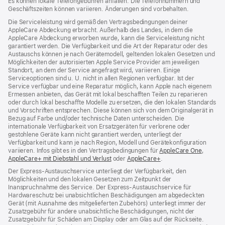
Es können lokale Telefongebühren anfallen. Die Telefonnummern und
neues
neues
Fenster)
Geschäftszeiten können variieren. Änderungen sind vorbehalten.
Fenster)
Fenster)
Die Serviceleistung wird gemäß den Vertragsbedingungen deiner
AppleCare Abdeckung erbracht. Außerhalb des Landes, in dem die
AppleCare Abdeckung erworben wurde, kann die Serviceleistung nicht
garantiert werden. Die Verfügbarkeit und die Art der Reparatur oder des
Austauschs können je nach Gerätemodell, geltenden lokalen Gesetzen und
Möglichkeiten der autorisierten Apple Service Provider am jeweiligen
Standort, an dem der Service angefragt wird, variieren. Einige
Serviceoptionen sind u. U. nicht in allen Regionen verfügbar. Ist der
Service verfügbar und eine Reparatur möglich, kann Apple nach eigenem
Ermessen anbieten, das Gerät mit lokal beschafften Teilen zu reparieren
oder durch lokal beschaffte Modelle zu ersetzen, die den lokalen Standards
und Vorschriften entsprechen. Diese können sich von dem Originalgerät in
Bezug auf Farbe und/oder technische Daten unterscheiden. Die
internationale Verfügbarkeit von Ersatzgeräten für verlorene oder
gestohlene Geräte kann nicht garantiert werden, unterliegt der
Verfügbarkeit und kann je nach Region, Modell und Gerätekonfiguration
variieren. Infos gibt es in den Vertragsbedingungen für
AppleCare One
(Öffnet
,
AppleCare+ mit Diebstahl und Verlust
(Öffnet
oder
AppleCare+
(Öffnet
.
ein
ein
ein
neues
Der Express-Austauschservice unterliegt der Verfügbarkeit, den
neues
neues
Fenster
Möglichkeiten und den lokalen Gesetzen zum Zeitpunkt der
Fenster)
Fenster)
Inanspruchnahme des Service. Der Express-Austauschservice für
Hardwareschutz bei unabsichtlichen Beschädigungen am abgedeckten
Gerät (mit Ausnahme des mitgelieferten Zubehörs) unterliegt immer der
Zusatzgebühr für andere unabsichtliche Beschädigungen, nicht der
Zusatzgebühr für Schäden am Display oder am Glas auf der Rückseite.