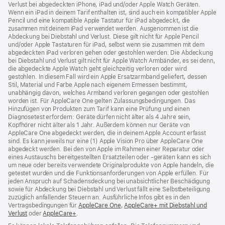
Verlust bei abgedeckten iPhone, iPad und/oder Apple Watch Geräten.
Wenn ein iPad in deinem Tarif enthalten ist, sind auch ein kompatibler Apple
Pencil und eine kompatible Apple Tastatur für iPad abgedeckt, die
zusammen mit deinem iPad verwendet werden. Ausgenommen ist die
Abdeckung bei Diebstahl und Verlust. Diese gilt nicht für Apple Pencil
und/oder Apple Tastaturen für iPad, selbst wenn sie zusammen mit dem
abgedeckten iPad verloren gehen oder gestohlen werden. Die Abdeckung
bei Diebstahl und Verlust gilt nicht für Apple Watch Armbänder, es sei denn,
die abgedeckte Apple Watch geht gleichzeitig verloren oder wird
gestohlen. In diesem Fall wird ein Apple Ersatzarmband geliefert, dessen
Stil, Material und Farbe Apple nach eigenem Ermessen bestimmt,
unabhängig davon, welches Armband verloren gegangen oder gestohlen
worden ist. Für AppleCare One gelten Zulassungsbedingungen. Das
Hinzufügen von Produkten zum Tarif kann eine Prüfung und einen
Diagnosetest erfordern: Geräte dürfen nicht älter als 4 Jahre sein,
Kopfhörer nicht älter als 1 Jahr. Außerdem können nur Geräte von
AppleCare One abgedeckt werden, die in deinem Apple Account erfasst
sind. Es kann jeweils nur eine (1) Apple Vision Pro über AppleCare One
abgedeckt werden. Bei den von Apple im Rahmen einer Reparatur oder
eines Austauschs bereitgestellten Ersatzteilen oder ‑geräten kann es sich
um neue oder bereits verwendete Originalprodukte von Apple handeln, die
getestet wurden und die Funktions­anforderungen von Apple erfüllen. Für
jeden Anspruch auf Schadensdeckung bei unabsichtlicher Beschädigung
sowie für Abdeckung bei Diebstahl und Verlust fällt eine Selbstbeteiligung
zuzüglich anfallender Steuern an. Ausführliche Infos gibt es in den
Vertragsbedingungen für
AppleCare One
(Öffnet
,
AppleCare+ mit Diebstahl und
Verlust
(Öffnet
oder
AppleCare+
(Öffnet
.
ein
ein
ein
neues