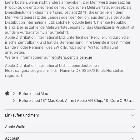
Lieferkosten, wenn nicht anders angegeben. Der Mehrwertsteuersatz für
Produkte, die entsprechend dem europäischen Mehrwertsteuergesetz als
Dienstleistungen klassifiziert sind, beträgt 23 %. Sie unterliegen dem
Mehrwertsteuersatz des Landes oder der Region, aus dem/aus der Apple
Distribution International Ltd. solche Produkte liefert, hier die Republik
Irland. Der zu zahlende Mehrwertsteuersatz für das Qualifizierte Produkt ist
auf dem Auftragsformular aufgeführt.
Apple Distribution International Ltd. unterliegt der Regulierung durch die
irische Zentralbank und hat die Genehmigung, ihre Dienste in bestimmten
Ländern oder Regionen des EWR (Europäischer Wirtschaftsraum)
anzubieten.
Weitere Informationen auf
registers.centralbank.ie
Apple Distribution International Ltd. ist beim deutschen
Elektroaltgeräteregister mit der Nummer DE 93597216 als Hersteller
registriert.
Refurbished Mac
Apple
Refurbished 13" MacBook Air mit Apple M4 Chip, 10‑Core CPU und 8‑Core GPU - Mitternacht
Einkaufen und mehr
Apple Wallet
Account