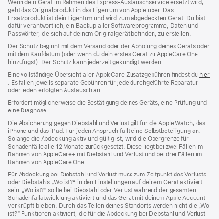
Wenn dein Gerät im Rahmen des Express-Austauschservice ersetzt wird,
geht das Originalprodukt in das Eigentum von Apple über. Das
Ersatzprodukt ist dein Eigentum und wird zum abgedeckten Gerät. Du bist
dafür verantwortlich, ein Backup aller Softwareprogramme, Daten und
Passwörter, die sich auf deinem Originalgerät befinden, zu erstellen.
Der Schutz beginnt mit dem Versand oder der Abholung deines Geräts oder
mit dem Kaufdatum (oder wenn du dein erstes Gerät zu AppleCare One
hinzufügst). Der Schutz kann jederzeit gekündigt werden.
Eine vollständige Übersicht aller AppleCare Zusatzgebühren findest du
hier
(Öffnet
. Es fallen jeweils separate Gebühren für jede durchgeführte Reparatur
ein
oder jeden erfolgten Austausch an.
neues
Erfordert möglicherweise die Bestätigung deines Geräts, eine Prüfung und
Fenster)
eine Diagnose.
Die Absicherung gegen Diebstahl und Verlust gilt für die Apple Watch, das
iPhone und das iPad. Für jeden Anspruch fällt eine Selbstbeteiligung an.
Solange die Abdeckung aktiv und gültig ist, wird die Obergrenze für
Schadenfälle alle 12 Monate zurückgesetzt. Diese liegt bei zwei Fällen im
Rahmen von AppleCare+ mit Diebstahl und Verlust und bei drei Fällen im
Rahmen von AppleCare One.
Für Abdeckung bei Diebstahl und Verlust muss zum Zeit­punkt des Verlusts
oder Dieb­stahls „Wo ist?“ in den Einstellungen auf deinem Gerät aktiviert
sein. „Wo ist?“ sollte bei Diebstahl oder Verlust während der gesamten
Schadenfallabwicklung aktiviert und das Gerät mit deinem Apple Account
verknüpft bleiben. Durch das Teilen deines Standorts werden nicht die „Wo
ist?“ Funktionen aktiviert, die für die Abdeckung bei Diebstahl und Verlust