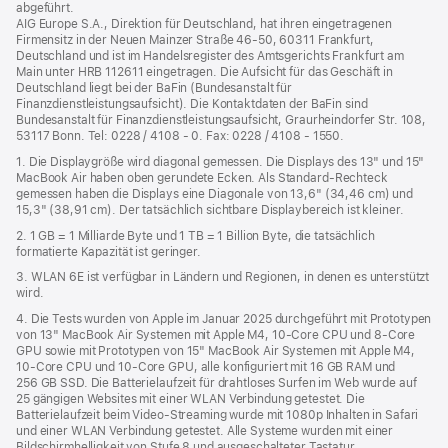
abgeführt.
AIG Europe S.A., Direktion für Deutschland, hat ihren eingetragenen
Firmensitz in der Neuen Mainzer Straße 46‑50, 60311 Frankfurt,
Deutschland und ist im Handelsregister des Amtsgerichts Frankfurt am
Main unter HRB 112611 eingetragen. Die Aufsicht für das Geschäft in
Deutschland liegt bei der BaFin (Bundesanstalt für
Finanzdienstleistungsaufsicht). Die Kontaktdaten der BaFin sind
Bundesanstalt für Finanzdienstleistungsaufsicht, Graurheindorfer Str. 108,
53117 Bonn. Tel: 0228 / 4108 - 0. Fax: 0228 / 4108 - 1550.
1. Die Displaygröße wird diagonal gemessen. Die Displays des 13" und 15"
MacBook Air haben oben gerundete Ecken. Als Standard-Rechteck
gemessen haben die Displays eine Diagonale von 13,6" (34,46 cm) und
15,3" (38,91 cm). Der tatsächlich sichtbare Displaybereich ist kleiner.
2. 1 GB = 1 Milliarde Byte und 1 TB = 1 Billion Byte, die tatsächlich
formatierte Kapazität ist geringer.
3. WLAN 6E ist verfügbar in Ländern und Regionen, in denen es unterstützt
wird.
4. Die Tests wurden von Apple im Januar 2025 durchgeführt mit Prototypen
von 13" MacBook Air Systemen mit Apple M4, 10‑Core CPU und 8‑Core
GPU sowie mit Prototypen von 15" MacBook Air Systemen mit Apple M4,
10‑Core CPU und 10‑Core GPU, alle konfiguriert mit 16 GB RAM und
256 GB SSD. Die Batterielaufzeit für drahtloses Surfen im Web wurde auf
25 gängigen Websites mit einer WLAN Verbindung getestet. Die
Batterielaufzeit beim Video-Streaming wurde mit 1080p Inhalten in Safari
und einer WLAN Verbindung getestet. Alle Systeme wurden mit einer
Bildschirmhelligkeit von Stufe 8 und ausgeschalteter Tastatur