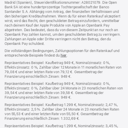
Madrid (Spanien), Steueridentifikationsnummer: A28021079. Die Open
Bank SA ist eine hundertprozentige Tochtergesellschaft der Banco
Santander S.A. Abhängig vom Antrag, den finanziellen Verhältnissen und
den bisherigen Kreditaufnahmen. Wenn du für einen Ratenkauf akzeptiert
wirst, wird das Recht, den geschuldeten Betrag einzufordern, unmittelbar
nach deinem Kauf der Apple Produkte von Apple an Openbank Pay
abgetreten. Das bedeutet, dass du von diesem Zeitpunkt an nur noch an
Openbank Pay zahlen kannst, um den geschuldeten Betrag zu verringern.
Zahlungen an Apple oder Dritte verringern nicht den Betrag, den du
Openbank Pay schuldest.
Die vollständigen Bedingungen, Zahlungsoptionen für den Ratenkauf und
entsprechende Beispiele findest du
hier
(Öffnet
.
ein
Repräsentatives Beispiel: Kaufbetrag 949 €, Nominalzinssatz: 0 %,
neues
Effektivzinssatz: 0 %, Zahlbar über 12 Monate in 11 monatlichen Raten von
Fenster)
79,08 € und einer letzten Rate von 79,12 €. Gesamtbetrag der
Finanzierung einschließlich Zinsen: 949 €.
Repräsentatives Beispiel: Kaufbetrag 949 €, Nominalzinssatz: 0 %,
Effektivzinssatz: 0 %, Zahlbar über 24 Monate in 23 monatlichen Raten von
39,54 € und einer letzten Rate von 39,58 €. Gesamtbetrag der
Finanzierung einschließlich Zinsen: 949 €.
Repräsentatives Beispiel: Kaufbetrag 1.299 €, Nominalzinssatz: 2,47 %,
Effektivzinssatz: 2,5 %. Zahlbar über 24 Monate in 23 monatlichen Raten
von 55,53 € und einer letzten Rate von 55,50 €. Gesamtbetrag der
Finanzierung einschließlich Zinsen: 1.332,69 €.
Repräsentatives Beispiel: Kaufbetrag 1.299 €, Nominalzinssatz: 3,45 %,