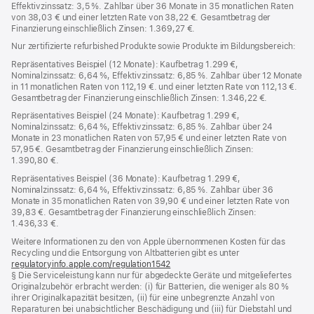
Effektivzinssatz: 3,5 %. Zahlbar über 36 Monate in 35 monatlichen Raten
von 38,03 € und einer letzten Rate von 38,22 €. Gesamtbetrag der
Finanzierung einschließlich Zinsen: 1.369,27 €.
Nur zertifizierte refurbished Produkte sowie Produkte im Bildungsbereich:
Repräsentatives Beispiel (12 Monate): Kaufbetrag 1.299 €,
Nominalzinssatz: 6,64 %, Effektivzinssatz: 6,85 %. Zahlbar über 12 Monate
in 11 monatlichen Raten von 112,19 €. und einer letzten Rate von 112,13 €.
Gesamtbetrag der Finanzierung einschließlich Zinsen: 1.346,22 €.
Repräsentatives Beispiel (24 Monate): Kaufbetrag 1.299 €,
Nominalzinssatz: 6,64 %, Effektivzinssatz: 6,85 %. Zahlbar über 24
Monate in 23 monatlichen Raten von 57,95 € und einer letzten Rate von
57,95 €. Gesamtbetrag der Finanzierung einschließlich Zinsen:
1.390,80 €.
Repräsentatives Beispiel (36 Monate): Kaufbetrag 1.299 €,
Nominalzinssatz: 6,64 %, Effektivzinssatz: 6,85 %. Zahlbar über 36
Monate in 35 monatlichen Raten von 39,90 € und einer letzten Rate von
39,83 €. Gesamtbetrag der Finanzierung einschließlich Zinsen:
1.436,33 €.
Weitere Informationen zu den von Apple übernommenen Kosten für das
Recycling und die Entsorgung von Altbatterien gibt es unter
regulatoryinfo.apple.com/regulation1542
(öffnet
§ Die Serviceleistung kann nur für abgedeckte Geräte und mitgeliefertes
ein
Originalzubehör erbracht werden: (i) für Batterien, die weniger als 80 %
neues
ihrer Originalkapazität besitzen, (ii) für eine unbegrenzte Anzahl von
Fenster)
Reparaturen bei unabsichtlicher Beschädigung und (iii) für Diebstahl und