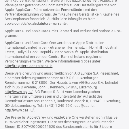
dem Kauf­vertrag ent­spricht. Weitere Infos dazu
gibt es hier
(Öffnet
. AppleCare
Pläne gelten getrennt von und zu­sätz­lich zu der Hersteller­garantie von
ein
Apple. AppleCare Pläne setzen das Einverständnis mit den
neues
Vertragsbedingungen voraus. Beim Kauf eines Geräts ist kein Kauf eines
Fenster)
Serviceplans erfor­der­lich. Ausführliche Infos gibt es hier:
apple.com/de/legal/statutory-warranty
(Öffnet
.
ein
AppleCare+ und AppleCare+ mit Dieb­stahl und Verlust sind optionale Pro­
neues
gramme.
Fenster)
AppleCare+ und AppleCare One werden von Apple Distribution
International Limited mit eingetragenem Firmensitz in Hollyhill Industrial
Estate, Hollyhill Cork, Republik Irland verkauft. Apple Distribution
International ist ein von der Central Bank of Ireland regulierter
Versicherungsvermittler. Weitere Informationen gibt es unter
http://registers.centralbank.ie
(Öffnet
.
ein
Diese Versicherung wird ausschließlich von AIG Europe S.A. gezeichnet,
neues
einem Versicherungsunternehmen mit R.C.S. Luxemburger
Fenster)
Registernummer B 218806. Der Hauptsitz von AIG Europe S.A. befindet
sich in 35 D Avenue, John F. Kennedy, L‑1855, Luxemburg,
http://www.aig.lu/
(Öffnet
. AIG Europe S.A. ist vom luxemburgischen
Finanzministerium zugelassen und untersteht der Aufsicht des
ein
Commissariat aux Assurances 7, Boulevard Joseph II, L‑1840 Luxemburg,
neues
GD de Luxembourg, Tel.: (+43) 1 249 59 0, caa@caa.lu,
Fenster)
http://www.caa.lu/
(Öffnet
.
ein
Die Preise für AppleCare+ und AppleCare One verstehen sich inklusive
neues
19 % Versicherungssteuer. Diese Versicherungssteuer wird unter der
Fenster)
Steuer‑ID 807/V20000024620 des Bundeszentralamts für Steuern