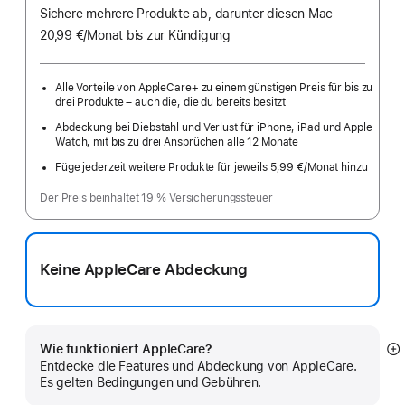
Sichere mehrere Produkte ab, darunter diesen Mac
20,99 €
/Monat
pro
bis zur Kündigung
Monat
Alle Vorteile von AppleCare+ zu einem günstigen Preis für bis zu
drei Produkte – auch die, die du bereits besitzt
Abdeckung bei Diebstahl und Verlust für iPhone, iPad und Apple
Watch, mit bis zu drei Ansprüchen alle 12 Monate
Füge jederzeit weitere Produkte für jeweils 5,99 €
/Monat hinzu
pro
Monat
Der Preis beinhaltet 19 % Versicherungssteuer
Keine AppleCare Abdeckung
Wie funktioniert AppleCare?
M
Entdecke die Features und Abdeckung von AppleCare.
a
Es gelten Bedingungen und Gebühren.