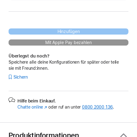
Hinzufügen
Mit Apple Pay bezahlen
Überlegst du noch?
Speichere alle deine Konfigurationen für später oder teile
sie mit Freund:innen.
Sichern
Hilfe beim Einkauf.
Chatte online
(Öffnet
oder ruf an unter
0800 2000 136
.
ein
neues
Fenster)
Produktinformationen