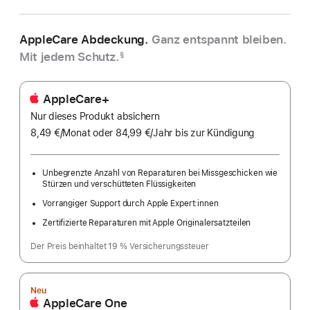
AppleCare Abdeckung.
Ganz entspannt bleiben.
Mit jedem Schutz.
§
AppleCare+
Nur dieses Produkt absichern
8,49 €
/Monat
pro
oder 84,99 €
/Jahr
Pro
bis zur Kündigung
Monat
Jahr
Unbegrenzte Anzahl von Reparaturen bei Missgeschicken wie
Stürzen und verschütteten Flüssigkeiten
Vorrangiger Support durch Apple Expert:innen
Zertifizierte Reparaturen mit Apple Originalersatzteilen
Der Preis beinhaltet 19 % Versicherungssteuer
Neu
AppleCare One