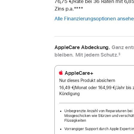
76,75 €
/Rate
pro
bei 36
Raten
Raten
mit 6,85
Zins p.a.
Fußnote
****
Rate
Alle Finanzierungsoptionen anseh
AppleCare Abdeckung.
Ganz ent
bleiben. Mit jedem Schutz.
§
AppleCare+
Nur dieses Produkt absichern
16,49 €
/Monat
pro
oder 164,99 €
/Jahr
Pro
bis 
Kündigung
Monat
Jah
Unbegrenzte Anzahl von Reparaturen bei
Missgeschicken wie Stürzen und verschüt
Flüssigkeiten
Vorrangiger Support durch Apple Expert:i