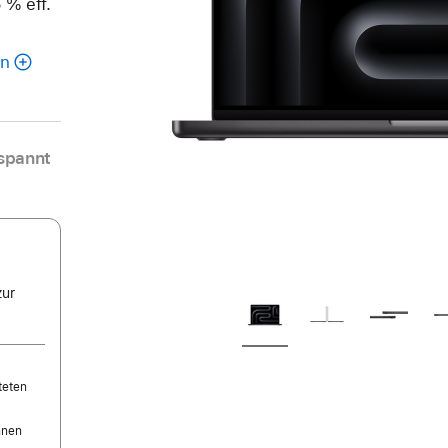
 % eff.
en
spannt
zur
r
teten
nnen