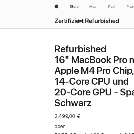
Apple
Store
Mac
iPad
iPho
Zertifiziert Refurbished
Alles durchsuchen
Refurbished
16" MacBook Pro m
Apple M4 Pro Chip,
14‑Core CPU und
20‑Core GPU - Sp
Schwarz
2.499,00 €
oder