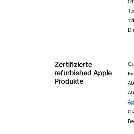
51
To
12
Dr
Zertifizierte
Qu
refurbished Apple
Ei
Produkte
Ab
Ab
Ap
Gr
Be