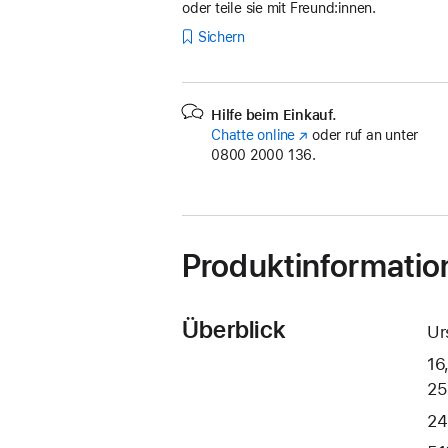
oder teile sie mit Freund:innen.
Sichern
Hilfe beim Einkauf.
Chatte online
(Öffnet
oder ruf an unter
0800 2000 136.
ein
neues
Fenster)
Produktinformatio
Überblick
Ur
16
25
24