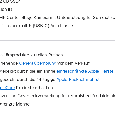
2 GB SSD²
uch ID
MP Center Stage Kamera mit Unterstützung für Schreibtis
ei Thunderbolt 5 (USB‑C) Anschlüsse
alitätsprodukte zu tollen Preisen
ngehende
Generalüberholung
vor dem Verkauf
gedeckt durch die einjährige
eingeschränkte Apple Herstell
gedeckt durch die 14-tägige
Apple Rücknahmefrist
Ein
neues
pleCare
Ein
Produkte erhältlich
Fenster
neues
avur und Geschenkverpackung für refurbished Produkte ni
wird
Fenster
grenzte Menge
geöffne
wird
geöffnet.