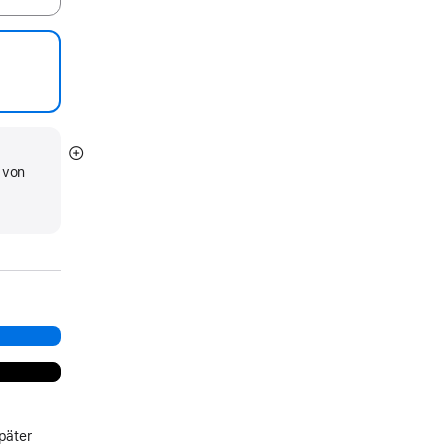
Mehr
 von
anzeigen
d
päter