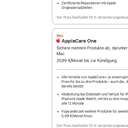
Zertifizierte Reparaturen mit Apple
Originalersatzteilen
Der Preis beinhaltet 19 % Versicherungssteu
Neu
AppleCare One
Sichere mehrere Produkte ab, darunter
Mac
20,99 €
/Monat
pro
bis zur Kündigung
Monat
Alle Vorteile von AppleCare+ zu einem gü
Preis für bis zu drei Produkte – auch die, d
bereits besitzt
Abdeckung bei Diebstahl und Verlust für i
iPad und Apple Watch, mit bis zu drei Ans
alle 12 Monate
Füge jederzeit weitere Produkte für jeweil
5,99 €
/Monat hinzu
pro
Monat
Der Preis beinhaltet 19 % Versicherungssteu