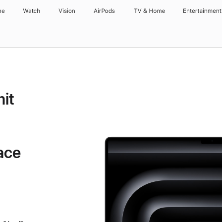
ne
Watch
Vision
AirPods
TV & Home
Entertainment
it
ace