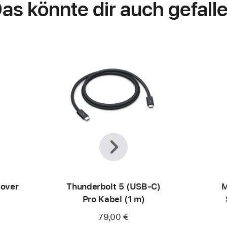
as könnte dir auch gefall
Zurück
Weiter
Cover
Thunderbolt 5 (USB‑C)
M
Pro Kabel (1 m)
79,00 €