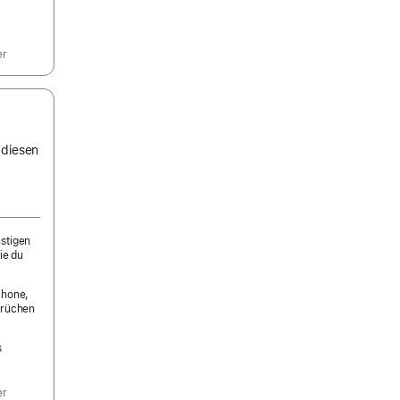
er
 diesen
nstigen
ie du
Phone,
prüchen
s
er