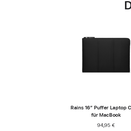
D
Rains 16” Puffer Laptop 
für MacBook
94,95 €