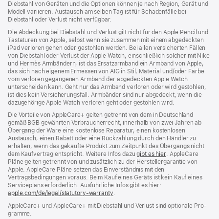
Diebstahl von Geräten und die Optionen können je nach Region, Gerät und
Modell variieren. Austausch am selben Tag ist für Schadenfälle bei
Diebstahl oder Verlust nicht verfügbar.
Die Abdeckung bei Diebstahl und Verlust gilt nicht für den Apple Pencil und
Tastaturen von Apple, selbst wenn sie zusammen mit einem abgedeckten
iPad verloren gehen oder gestohlen werden. Bei allen versicherten Fällen
von Diebstahl oder Verlust der Apple Watch, einschließlich solcher mit Nike
und Hermès Armbändern, ist das Ersatzarmband ein Armband von Apple,
das sich nach eigenem Ermessen von AIG in Stil, Material und/oder Farbe
vom verloren gegangenen Armband der abgedeckten Apple Watch
unterscheiden kann. Geht nur das Armband verloren oder wird gestohlen,
ist dies kein Versicherungsfall. Armbänder sind nur abgedeckt, wenn die
dazugehörige Apple Watch verloren geht oder gestohlen wird.
Die Vorteile von AppleCare+ gelten getrennt von dem in Deutschland
gemäß BGB gewährten Verbraucher­recht, inner­halb von zwei Jahren ab
Übergang der Ware eine kosten­lose Reparatur, einen kosten­losen
Austausch, einen Rabatt oder eine Rück­zahlung durch den Händler zu
erhalten, wenn das gekaufte Produkt zum Zeit­punkt des Übergangs nicht
dem Kauf­vertrag ent­spricht. Weitere Infos dazu
gibt es hier
(Öffnet
. AppleCare
Pläne gelten getrennt von und zu­sätz­lich zu der Hersteller­garantie von
ein
Apple. AppleCare Pläne setzen das Einverständnis mit den
neues
Vertragsbedingungen voraus. Beim Kauf eines Geräts ist kein Kauf eines
Fenster)
Serviceplans erfor­der­lich. Ausführliche Infos gibt es hier:
apple.com/de/legal/statutory-warranty
(Öffnet
.
ein
AppleCare+ und AppleCare+ mit Dieb­stahl und Verlust sind optionale Pro­
neues
gramme.
Fenster)