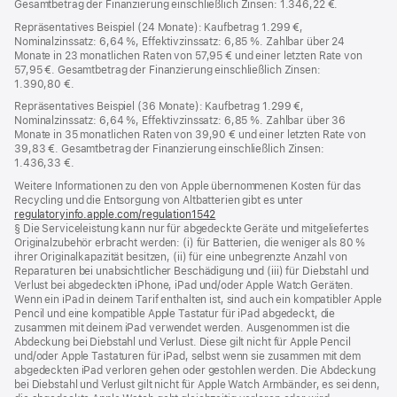
Gesamtbetrag der Finanzierung einschließlich Zinsen: 1.346,22 €.
Repräsentatives Beispiel (24 Monate): Kaufbetrag 1.299 €,
Nominalzinssatz: 6,64 %, Effektivzinssatz: 6,85 %. Zahlbar über 24
Monate in 23 monatlichen Raten von 57,95 € und einer letzten Rate von
57,95 €. Gesamtbetrag der Finanzierung einschließlich Zinsen:
1.390,80 €.
Repräsentatives Beispiel (36 Monate): Kaufbetrag 1.299 €,
Nominalzinssatz: 6,64 %, Effektivzinssatz: 6,85 %. Zahlbar über 36
Monate in 35 monatlichen Raten von 39,90 € und einer letzten Rate von
39,83 €. Gesamtbetrag der Finanzierung einschließlich Zinsen:
1.436,33 €.
Weitere Informationen zu den von Apple übernommenen Kosten für das
Recycling und die Entsorgung von Altbatterien gibt es unter
regulatoryinfo.apple.com/regulation1542
(öffnet
§ Die Serviceleistung kann nur für abgedeckte Geräte und mitgeliefertes
ein
Originalzubehör erbracht werden: (i) für Batterien, die weniger als 80 %
neues
ihrer Originalkapazität besitzen, (ii) für eine unbegrenzte Anzahl von
Fenster)
Reparaturen bei unabsichtlicher Beschädigung und (iii) für Diebstahl und
Verlust bei abgedeckten iPhone, iPad und/oder Apple Watch Geräten.
Wenn ein iPad in deinem Tarif enthalten ist, sind auch ein kompatibler Apple
Pencil und eine kompatible Apple Tastatur für iPad abgedeckt, die
zusammen mit deinem iPad verwendet werden. Ausgenommen ist die
Abdeckung bei Diebstahl und Verlust. Diese gilt nicht für Apple Pencil
und/oder Apple Tastaturen für iPad, selbst wenn sie zusammen mit dem
abgedeckten iPad verloren gehen oder gestohlen werden. Die Abdeckung
bei Diebstahl und Verlust gilt nicht für Apple Watch Armbänder, es sei denn,