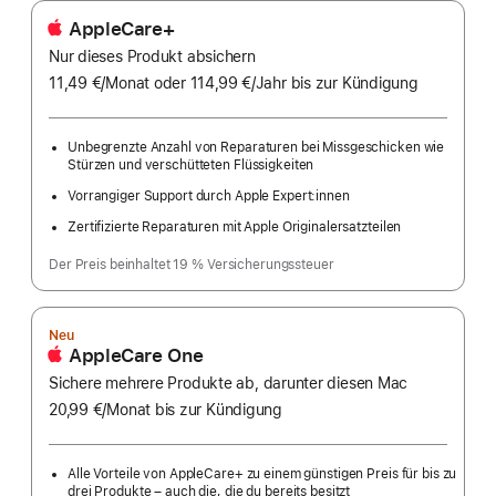
AppleCare+
Nur dieses Produkt absichern
11,49 €
/Monat
pro
oder 114,99 €
/Jahr
Pro
bis zur Kündigung
Monat
Jahr
Unbegrenzte Anzahl von Reparaturen bei Missgeschicken wie
Stürzen und verschütteten Flüssigkeiten
Vorrangiger Support durch Apple Expert:innen
Zertifizierte Reparaturen mit Apple Originalersatzteilen
Der Preis beinhaltet 19 % Versicherungssteuer
Neu
AppleCare One
Sichere mehrere Produkte ab, darunter diesen Mac
20,99 €
/Monat
pro
bis zur Kündigung
Monat
Alle Vorteile von AppleCare+ zu einem günstigen Preis für bis zu
drei Produkte – auch die, die du bereits besitzt