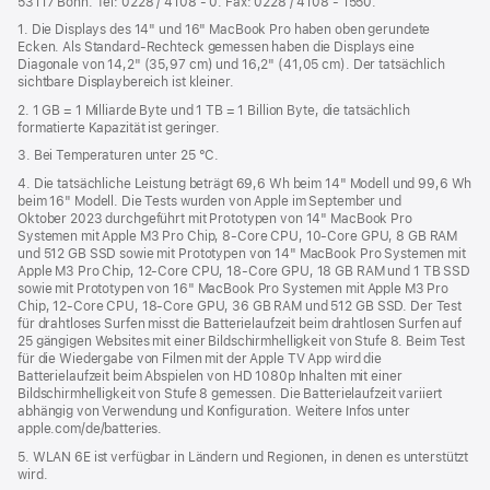
53117 Bonn. Tel: 0228 / 4108 - 0. Fax: 0228 / 4108 - 1550.
1. Die Displays des 14" und 16" MacBook Pro haben oben gerundete
Ecken. Als Standard-Rechteck gemessen haben die Displays eine
Diagonale von 14,2" (35,97 cm) und 16,2" (41,05 cm). Der tatsächlich
sichtbare Displaybereich ist kleiner.
2. 1 GB = 1 Milliarde Byte und 1 TB = 1 Billion Byte, die tatsächlich
formatierte Kapazität ist geringer.
3. Bei Temperaturen unter 25 °C.
4. Die tatsächliche Leistung beträgt 69,6 Wh beim 14" Modell und 99,6 Wh
beim 16" Modell. Die Tests wurden von Apple im September und
Oktober 2023 durchgeführt mit Prototypen von 14" MacBook Pro
Systemen mit Apple M3 Pro Chip, 8‑Core CPU, 10‑Core GPU, 8 GB RAM
und 512 GB SSD sowie mit Prototypen von 14" MacBook Pro Systemen mit
Apple M3 Pro Chip, 12‑Core CPU, 18‑Core GPU, 18 GB RAM und 1 TB SSD
sowie mit Prototypen von 16" MacBook Pro Systemen mit Apple M3 Pro
Chip, 12‑Core CPU, 18‑Core GPU, 36 GB RAM und 512 GB SSD. Der Test
für drahtloses Surfen misst die Batterielaufzeit beim drahtlosen Surfen auf
25 gängigen Websites mit einer Bildschirmhelligkeit von Stufe 8. Beim Test
für die Wiedergabe von Filmen mit der Apple TV App wird die
Batterielaufzeit beim Abspielen von HD 1080p Inhalten mit einer
Bildschirmhelligkeit von Stufe 8 gemessen. Die Batterielaufzeit variiert
abhängig von Verwendung und Konfiguration. Weitere Infos unter
apple.com/de/batteries.
5. WLAN 6E ist verfügbar in Ländern und Regionen, in denen es unterstützt
wird.