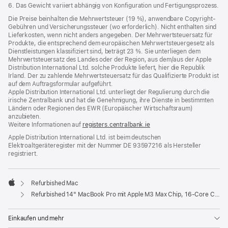
6. Das Gewicht variiert abhängig von Konfiguration und Fertigungsprozess.
Die Preise beinhalten die Mehrwertsteuer (19 %), anwendbare Copyright-
Gebühren und Versicherungssteuer (wo erforderlich). Nicht enthalten sind
Lieferkosten, wenn nicht anders angegeben. Der Mehrwertsteuersatz für
Produkte, die entsprechend dem europäischen Mehrwertsteuergesetz als
Dienstleistungen klassifiziert sind, beträgt 23 %. Sie unterliegen dem
Mehrwertsteuersatz des Landes oder der Region, aus dem/aus der Apple
Distribution International Ltd. solche Produkte liefert, hier die Republik
Irland. Der zu zahlende Mehrwertsteuersatz für das Qualifizierte Produkt ist
auf dem Auftragsformular aufgeführt.
Apple Distribution International Ltd. unterliegt der Regulierung durch die
irische Zentralbank und hat die Genehmigung, ihre Dienste in bestimmten
Ländern oder Regionen des EWR (Europäischer Wirtschaftsraum)
anzubieten.
Weitere Informationen auf
registers.centralbank.ie
Apple Distribution International Ltd. ist beim deutschen
Elektroaltgeräteregister mit der Nummer DE 93597216 als Hersteller
registriert.
Refurbished Mac
Apple
Refurbished 14" MacBook Pro mit Apple M3 Max Chip, 16‑Core CPU und 40‑Core GPU - Space Schwarz
Einkaufen und mehr