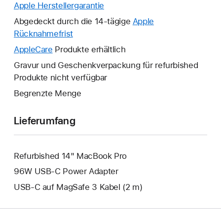
Apple Herstellergarantie
Ein
neues
Abgedeckt durch die 14-tägige
Apple
Fenster
Rücknahmefrist
Ein
wird
neues
AppleCare
Ein
Produkte erhältlich
geöffnet.
Fenster
neues
Gravur und Geschenkverpackung für refurbished
wird
Fenster
Produkte nicht verfügbar
geöffnet.
wird
Begrenzte Menge
geöffnet.
Lieferumfang
Refurbished 14" MacBook Pro
96W USB‑C Power Adapter
USB‑C auf MagSafe 3 Kabel (2 m)