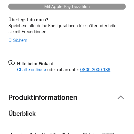
Mit Apple Pay bezahlen
Überlegst du noch?
Speichere alle deine Konfigurationen für später oder teile
sie mit Freund:innen.
Sichern
Hilfe beim Einkauf.
Chatte online
(Öffnet
oder ruf an unter
0800 2000 136
.
ein
neues
Fenster)
Produktinformationen
Überblick