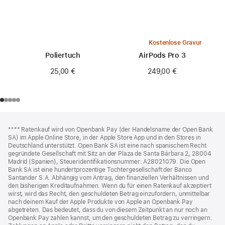
Kostenlose Gravur
Poliertuch
AirPods Pro 3
25,00 €
249,00 €
Footer
Fußnoten
Fußnote
**** Ratenkauf wird von Openbank Pay (der Handelsname der Open Bank
SA) im Apple Online Store, in der Apple Store App und in den Stores in
Deutschland unterstützt. Open Bank SA ist eine nach spanischem Recht
gegründete Gesellschaft mit Sitz an der Plaza de Santa Bárbara 2, 28004
Madrid (Spanien), Steueridentifikationsnummer: A28021079. Die Open
Bank SA ist eine hundertprozentige Tochtergesellschaft der Banco
Santander S.A. Abhängig vom Antrag, den finanziellen Verhältnissen und
den bisherigen Kreditaufnahmen. Wenn du für einen Ratenkauf akzeptiert
wirst, wird das Recht, den geschuldeten Betrag einzufordern, unmittelbar
nach deinem Kauf der Apple Produkte von Apple an Openbank Pay
abgetreten. Das bedeutet, dass du von diesem Zeitpunkt an nur noch an
Openbank Pay zahlen kannst, um den geschuldeten Betrag zu verringern.