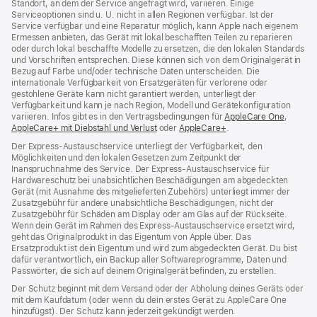
Standort, an dem der Service angefragt wird, variieren. Einige
Serviceoptionen sind u. U. nicht in allen Regionen verfügbar. Ist der
Service verfügbar und eine Reparatur möglich, kann Apple nach eigenem
Ermessen anbieten, das Gerät mit lokal beschafften Teilen zu reparieren
oder durch lokal beschaffte Modelle zu ersetzen, die den lokalen Standards
und Vorschriften entsprechen. Diese können sich von dem Originalgerät in
Bezug auf Farbe und/oder technische Daten unterscheiden. Die
internationale Verfügbarkeit von Ersatzgeräten für verlorene oder
gestohlene Geräte kann nicht garantiert werden, unterliegt der
Verfügbarkeit und kann je nach Region, Modell und Gerätekonfiguration
variieren. Infos gibt es in den Vertragsbedingungen für
AppleCare One
(Öffnet
,
AppleCare+ mit Diebstahl und Verlust
(Öffnet
oder
AppleCare+
(Öffnet
.
ein
ein
ein
neues
Der Express-Austauschservice unterliegt der Verfügbarkeit, den
neues
neues
Fenster
Möglichkeiten und den lokalen Gesetzen zum Zeitpunkt der
Fenster)
Fenster)
Inanspruchnahme des Service. Der Express-Austauschservice für
Hardwareschutz bei unabsichtlichen Beschädigungen am abgedeckten
Gerät (mit Ausnahme des mitgelieferten Zubehörs) unterliegt immer der
Zusatzgebühr für andere unabsichtliche Beschädigungen, nicht der
Zusatzgebühr für Schäden am Display oder am Glas auf der Rückseite.
Wenn dein Gerät im Rahmen des Express-Austauschservice ersetzt wird,
geht das Originalprodukt in das Eigentum von Apple über. Das
Ersatzprodukt ist dein Eigentum und wird zum abgedeckten Gerät. Du bist
dafür verantwortlich, ein Backup aller Softwareprogramme, Daten und
Passwörter, die sich auf deinem Originalgerät befinden, zu erstellen.
Der Schutz beginnt mit dem Versand oder der Abholung deines Geräts oder
mit dem Kaufdatum (oder wenn du dein erstes Gerät zu AppleCare One
hinzufügst). Der Schutz kann jederzeit gekündigt werden.