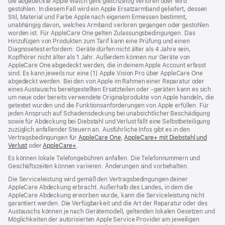
die abgedeckte Apple Watch geht gleichzeitig verloren oder wird
gestohlen. In diesem Fall wird ein Apple Ersatzarmband geliefert, dessen
Stil, Material und Farbe Apple nach eigenem Ermessen bestimmt,
unabhängig davon, welches Armband verloren gegangen oder gestohlen
worden ist. Für AppleCare One gelten Zulassungsbedingungen. Das
Hinzufügen von Produkten zum Tarif kann eine Prüfung und einen
Diagnosetest erfordern: Geräte dürfen nicht älter als 4 Jahre sein,
Kopfhörer nicht älter als 1 Jahr. Außerdem können nur Geräte von
AppleCare One abgedeckt werden, die in deinem Apple Account erfasst
sind. Es kann jeweils nur eine (1) Apple Vision Pro über AppleCare One
abgedeckt werden. Bei den von Apple im Rahmen einer Reparatur oder
eines Austauschs bereitgestellten Ersatzteilen oder ‑geräten kann es sich
um neue oder bereits verwendete Originalprodukte von Apple handeln, die
getestet wurden und die Funktions­anforderungen von Apple erfüllen. Für
jeden Anspruch auf Schadensdeckung bei unabsichtlicher Beschädigung
sowie für Abdeckung bei Diebstahl und Verlust fällt eine Selbstbeteiligung
zuzüglich anfallender Steuern an. Ausführliche Infos gibt es in den
Vertragsbedingungen für
AppleCare One
(Öffnet
,
AppleCare+ mit Diebstahl und
Verlust
(Öffnet
oder
AppleCare+
(Öffnet
.
ein
ein
ein
neues
Es können lokale Telefongebühren anfallen. Die Telefonnummern und
neues
neues
Fenster)
Geschäftszeiten können variieren. Änderungen sind vorbehalten.
Fenster)
Fenster)
Die Serviceleistung wird gemäß den Vertragsbedingungen deiner
AppleCare Abdeckung erbracht. Außerhalb des Landes, in dem die
AppleCare Abdeckung erworben wurde, kann die Serviceleistung nicht
garantiert werden. Die Verfügbarkeit und die Art der Reparatur oder des
Austauschs können je nach Gerätemodell, geltenden lokalen Gesetzen und
Möglichkeiten der autorisierten Apple Service Provider am jeweiligen