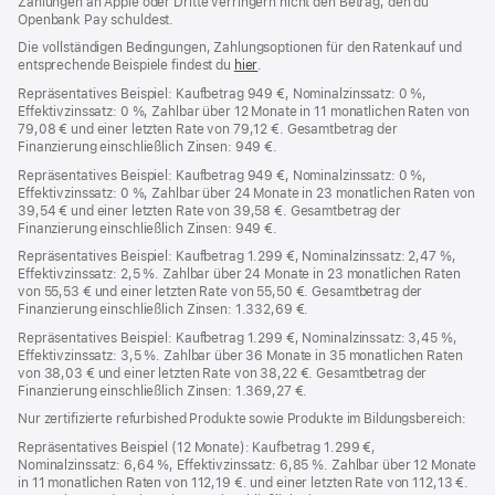
Zahlungen an Apple oder Dritte verringern nicht den Betrag, den du
Openbank Pay schuldest.
Die vollständigen Bedingungen, Zahlungsoptionen für den Ratenkauf und
entsprechende Beispiele findest du
hier
(Öffnet
.
ein
Repräsentatives Beispiel: Kaufbetrag 949 €, Nominalzinssatz: 0 %,
neues
Effektivzinssatz: 0 %, Zahlbar über 12 Monate in 11 monatlichen Raten von
Fenster)
79,08 € und einer letzten Rate von 79,12 €. Gesamtbetrag der
Finanzierung einschließlich Zinsen: 949 €.
Repräsentatives Beispiel: Kaufbetrag 949 €, Nominalzinssatz: 0 %,
Effektivzinssatz: 0 %, Zahlbar über 24 Monate in 23 monatlichen Raten von
39,54 € und einer letzten Rate von 39,58 €. Gesamtbetrag der
Finanzierung einschließlich Zinsen: 949 €.
Repräsentatives Beispiel: Kaufbetrag 1.299 €, Nominalzinssatz: 2,47 %,
Effektivzinssatz: 2,5 %. Zahlbar über 24 Monate in 23 monatlichen Raten
von 55,53 € und einer letzten Rate von 55,50 €. Gesamtbetrag der
Finanzierung einschließlich Zinsen: 1.332,69 €.
Repräsentatives Beispiel: Kaufbetrag 1.299 €, Nominalzinssatz: 3,45 %,
Effektivzinssatz: 3,5 %. Zahlbar über 36 Monate in 35 monatlichen Raten
von 38,03 € und einer letzten Rate von 38,22 €. Gesamtbetrag der
Finanzierung einschließlich Zinsen: 1.369,27 €.
Nur zertifizierte refurbished Produkte sowie Produkte im Bildungsbereich:
Repräsentatives Beispiel (12 Monate): Kaufbetrag 1.299 €,
Nominalzinssatz: 6,64 %, Effektivzinssatz: 6,85 %. Zahlbar über 12 Monate
in 11 monatlichen Raten von 112,19 €. und einer letzten Rate von 112,13 €.