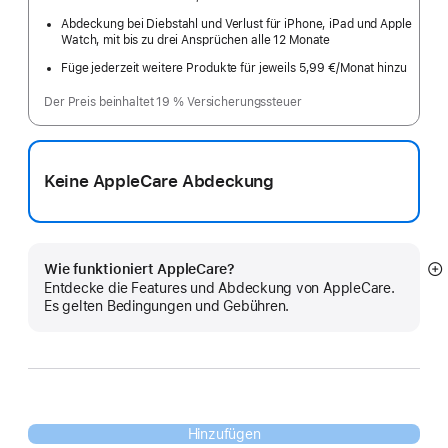
Abdeckung bei Diebstahl und Verlust für iPhone, iPad und Apple
Watch, mit bis zu drei Ansprüchen alle 12 Monate
Füge jederzeit weitere Produkte für jeweils 5,99 €
/Monat hinzu
pro
Monat
Der Preis beinhaltet 19 % Versicherungssteuer
Keine AppleCare Abdeckung
Wie funktioniert AppleCare?
M
Entdecke die Features und Abdeckung von AppleCare.
a
Es gelten Bedingungen und Gebühren.
Hinzufügen