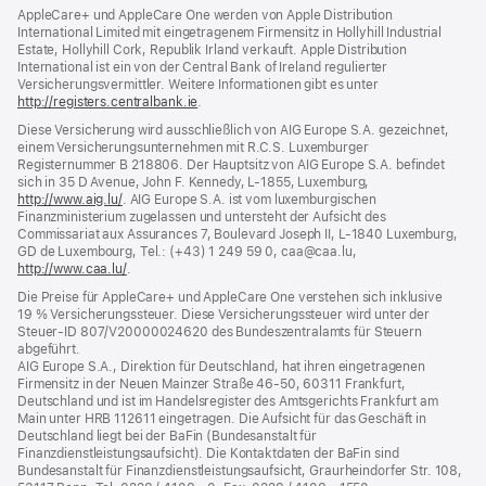
AppleCare+ und AppleCare One werden von Apple Distribution
International Limited mit eingetragenem Firmensitz in Hollyhill Industrial
Estate, Hollyhill Cork, Republik Irland verkauft. Apple Distribution
International ist ein von der Central Bank of Ireland regulierter
Versicherungsvermittler. Weitere Informationen gibt es unter
http://registers.centralbank.ie
(Öffnet
.
ein
Diese Versicherung wird ausschließlich von AIG Europe S.A. gezeichnet,
neues
einem Versicherungsunternehmen mit R.C.S. Luxemburger
Fenster)
Registernummer B 218806. Der Hauptsitz von AIG Europe S.A. befindet
sich in 35 D Avenue, John F. Kennedy, L‑1855, Luxemburg,
http://www.aig.lu/
(Öffnet
. AIG Europe S.A. ist vom luxemburgischen
Finanzministerium zugelassen und untersteht der Aufsicht des
ein
Commissariat aux Assurances 7, Boulevard Joseph II, L‑1840 Luxemburg,
neues
GD de Luxembourg, Tel.: (+43) 1 249 59 0, caa@caa.lu,
Fenster)
http://www.caa.lu/
(Öffnet
.
ein
Die Preise für AppleCare+ und AppleCare One verstehen sich inklusive
neues
19 % Versicherungssteuer. Diese Versicherungssteuer wird unter der
Fenster)
Steuer‑ID 807/V20000024620 des Bundeszentralamts für Steuern
abgeführt.
AIG Europe S.A., Direktion für Deutschland, hat ihren eingetragenen
Firmensitz in der Neuen Mainzer Straße 46‑50, 60311 Frankfurt,
Deutschland und ist im Handelsregister des Amtsgerichts Frankfurt am
Main unter HRB 112611 eingetragen. Die Aufsicht für das Geschäft in
Deutschland liegt bei der BaFin (Bundesanstalt für
Finanzdienstleistungsaufsicht). Die Kontaktdaten der BaFin sind
Bundesanstalt für Finanzdienstleistungsaufsicht, Graurheindorfer Str. 108,