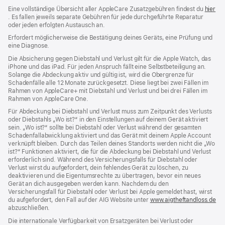
Eine vollständige Übersicht aller AppleCare Zusatzgebühren findest du
hier
(Öffnet
. Es fallen jeweils separate Gebühren für jede durchgeführte Reparatur
ein
oder jeden erfolgten Austausch an.
neues
Erfordert möglicherweise die Bestätigung deines Geräts, eine Prüfung und
Fenster)
eine Diagnose.
Die Absicherung gegen Diebstahl und Verlust gilt für die Apple Watch, das
iPhone und das iPad. Für jeden Anspruch fällt eine Selbstbeteiligung an.
Solange die Abdeckung aktiv und gültig ist, wird die Obergrenze für
Schadenfälle alle 12 Monate zurückgesetzt. Diese liegt bei zwei Fällen im
Rahmen von AppleCare+ mit Diebstahl und Verlust und bei drei Fällen im
Rahmen von AppleCare One.
Für Abdeckung bei Diebstahl und Verlust muss zum Zeit­punkt des Verlusts
oder Dieb­stahls „Wo ist?“ in den Einstellungen auf deinem Gerät aktiviert
sein. „Wo ist?“ sollte bei Diebstahl oder Verlust während der gesamten
Schadenfallabwicklung aktiviert und das Gerät mit deinem Apple Account
verknüpft bleiben. Durch das Teilen deines Standorts werden nicht die „Wo
ist?“ Funktionen aktiviert, die für die Abdeckung bei Diebstahl und Verlust
erforderlich sind. Während des Versicherungs­falls für Diebstahl oder
Verlust wirst du aufgefordert, dein fehlendes Gerät zu löschen, zu
deaktivieren und die Eigentums­rechte zu übertragen, bevor ein neues
Gerät an dich ausgegeben werden kann. Nachdem du den
Versicherungsfall für Diebstahl oder Verlust bei Apple gemeldet hast, wirst
du aufgefordert, den Fall auf der AIG Website unter
www.aigtheftandloss.de
(Öf
abzuschließen.
ein
ne
Die internationale Verfügbarkeit von Ersatzgeräten bei Verlust oder
Fen