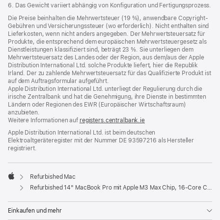
6. Das Gewicht variiert abhängig von Konfiguration und Fertigungsprozess.
Die Preise beinhalten die Mehrwertsteuer (19 %), anwendbare Copyright-
Gebühren und Versicherungssteuer (wo erforderlich). Nicht enthalten sind
Lieferkosten, wenn nicht anders angegeben. Der Mehrwertsteuersatz für
Produkte, die entsprechend dem europäischen Mehrwertsteuergesetz als
Dienstleistungen klassifiziert sind, beträgt 23 %. Sie unterliegen dem
Mehrwertsteuersatz des Landes oder der Region, aus dem/aus der Apple
Distribution International Ltd. solche Produkte liefert, hier die Republik
Irland. Der zu zahlende Mehrwertsteuersatz für das Qualifizierte Produkt ist
auf dem Auftragsformular aufgeführt.
Apple Distribution International Ltd. unterliegt der Regulierung durch die
irische Zentralbank und hat die Genehmigung, ihre Dienste in bestimmten
Ländern oder Regionen des EWR (Europäischer Wirtschaftsraum)
anzubieten.
Weitere Informationen auf
registers.centralbank.ie
Apple Distribution International Ltd. ist beim deutschen
Elektroaltgeräteregister mit der Nummer DE 93597216 als Hersteller
registriert.
Refurbished Mac
Apple
Refurbished 14" MacBook Pro mit Apple M3 Max Chip, 16‑Core CPU und 40‑Core GPU - Space Schwarz
Einkaufen und mehr