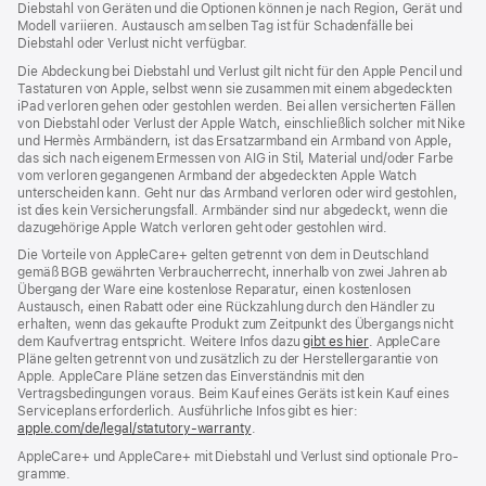
Diebstahl von Geräten und die Optionen können je nach Region, Gerät und
Modell variieren. Austausch am selben Tag ist für Schadenfälle bei
Diebstahl oder Verlust nicht verfügbar.
Die Abdeckung bei Diebstahl und Verlust gilt nicht für den Apple Pencil und
Tastaturen von Apple, selbst wenn sie zusammen mit einem abgedeckten
iPad verloren gehen oder gestohlen werden. Bei allen versicherten Fällen
von Diebstahl oder Verlust der Apple Watch, einschließlich solcher mit Nike
und Hermès Armbändern, ist das Ersatzarmband ein Armband von Apple,
das sich nach eigenem Ermessen von AIG in Stil, Material und/oder Farbe
vom verloren gegangenen Armband der abgedeckten Apple Watch
unterscheiden kann. Geht nur das Armband verloren oder wird gestohlen,
ist dies kein Versicherungsfall. Armbänder sind nur abgedeckt, wenn die
dazugehörige Apple Watch verloren geht oder gestohlen wird.
Die Vorteile von AppleCare+ gelten getrennt von dem in Deutschland
gemäß BGB gewährten Verbraucher­recht, inner­halb von zwei Jahren ab
Übergang der Ware eine kosten­lose Reparatur, einen kosten­losen
Austausch, einen Rabatt oder eine Rück­zahlung durch den Händler zu
erhalten, wenn das gekaufte Produkt zum Zeit­punkt des Übergangs nicht
dem Kauf­vertrag ent­spricht. Weitere Infos dazu
gibt es hier
(Öffnet
. AppleCare
Pläne gelten getrennt von und zu­sätz­lich zu der Hersteller­garantie von
ein
Apple. AppleCare Pläne setzen das Einverständnis mit den
neues
Vertragsbedingungen voraus. Beim Kauf eines Geräts ist kein Kauf eines
Fenster)
Serviceplans erfor­der­lich. Ausführliche Infos gibt es hier:
apple.com/de/legal/statutory-warranty
(Öffnet
.
ein
AppleCare+ und AppleCare+ mit Dieb­stahl und Verlust sind optionale Pro­
neues
gramme.
Fenster)