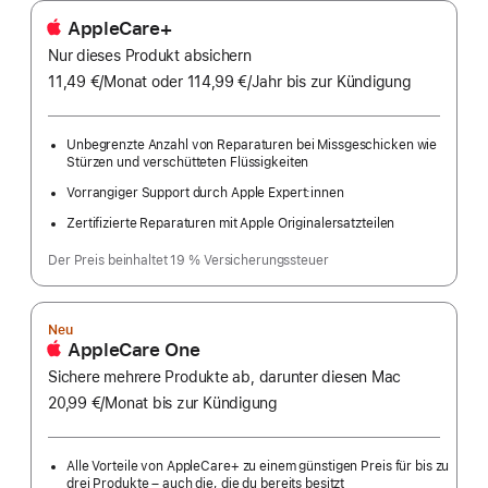
AppleCare+
Nur dieses Produkt absichern
11,49 €
/Monat
pro
oder 114,99 €
/Jahr
Pro
bis zur Kündigung
Monat
Jahr
Unbegrenzte Anzahl von Reparaturen bei Missgeschicken wie
Stürzen und verschütteten Flüssigkeiten
Vorrangiger Support durch Apple Expert:innen
Zertifizierte Reparaturen mit Apple Originalersatzteilen
Der Preis beinhaltet 19 % Versicherungssteuer
Neu
AppleCare One
Sichere mehrere Produkte ab, darunter diesen Mac
20,99 €
/Monat
pro
bis zur Kündigung
Monat
Alle Vorteile von AppleCare+ zu einem günstigen Preis für bis zu
drei Produkte – auch die, die du bereits besitzt