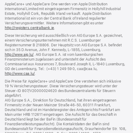
AppleCare+ und AppleCare One werden von Apple Distribution
International Limited mit eingetragenem Firmensitz in Hollyhill Industrial
Estate, Hollyhill Cork, Republik Irland verkauft. Apple Distribution
International ist ein von der Central Bank of Ireland regulierter
Versicherungsvermittler. Weitere Informationen gibt es unter
http://registers.centralbank.ie
(Öffnet
.
ein
Diese Versicherung wird ausschließlich von AIG Europe S.A. gezeichnet,
neues
einem Versicherungsunternehmen mit R.C.S. Luxemburger
Fenster)
Registernummer B 218806. Der Hauptsitz von AIG Europe S.A. befindet
sich in 35 D Avenue, John F. Kennedy, L‑1855, Luxemburg,
http://www.aig.lu/
(Öffnet
. AIG Europe S.A. ist vom luxemburgischen
Finanzministerium zugelassen und untersteht der Aufsicht des
ein
Commissariat aux Assurances 7, Boulevard Joseph II, L‑1840 Luxemburg,
neues
GD de Luxembourg, Tel.: (+43) 1 249 59 0, caa@caa.lu,
Fenster)
http://www.caa.lu/
(Öffnet
.
ein
Die Preise für AppleCare+ und AppleCare One verstehen sich inklusive
neues
19 % Versicherungssteuer. Diese Versicherungssteuer wird unter der
Fenster)
Steuer‑ID 807/V20000024620 des Bundeszentralamts für Steuern
abgeführt.
AIG Europe S.A., Direktion für Deutschland, hat ihren eingetragenen
Firmensitz in der Neuen Mainzer Straße 46‑50, 60311 Frankfurt,
Deutschland und ist im Handelsregister des Amtsgerichts Frankfurt am
Main unter HRB 112611 eingetragen. Die Aufsicht für das Geschäft in
Deutschland liegt bei der BaFin (Bundesanstalt für
Finanzdienstleistungsaufsicht). Die Kontaktdaten der BaFin sind
Bundesanstalt für Finanzdienstleistungsaufsicht, Graurheindorfer Str. 108,