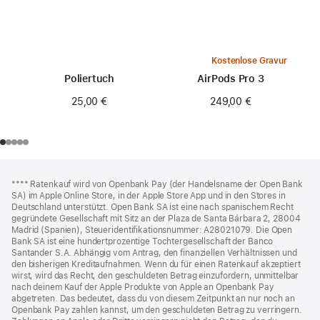
Kostenlose Gravur
Poliertuch
AirPods Pro 3
25,00 €
249,00 €
Footer
Fußnoten
Fußnote
**** Ratenkauf wird von Openbank Pay (der Handelsname der Open Bank
SA) im Apple Online Store, in der Apple Store App und in den Stores in
Deutschland unterstützt. Open Bank SA ist eine nach spanischem Recht
gegründete Gesellschaft mit Sitz an der Plaza de Santa Bárbara 2, 28004
Madrid (Spanien), Steueridentifikationsnummer: A28021079. Die Open
Bank SA ist eine hundertprozentige Tochtergesellschaft der Banco
Santander S.A. Abhängig vom Antrag, den finanziellen Verhältnissen und
den bisherigen Kreditaufnahmen. Wenn du für einen Ratenkauf akzeptiert
wirst, wird das Recht, den geschuldeten Betrag einzufordern, unmittelbar
nach deinem Kauf der Apple Produkte von Apple an Openbank Pay
abgetreten. Das bedeutet, dass du von diesem Zeitpunkt an nur noch an
Openbank Pay zahlen kannst, um den geschuldeten Betrag zu verringern.