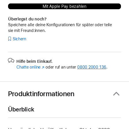
Mit Apple Pay bezahlen
Überlegst du noch?
Speichere alle deine Konfigurationen für später oder teile
sie mit Freund:innen.
Sichern
Hilfe beim Einkauf.
Chatte online
(Öffnet
oder ruf an unter
0800 2000 136
.
ein
neues
Fenster)
Produktinformationen
Überblick