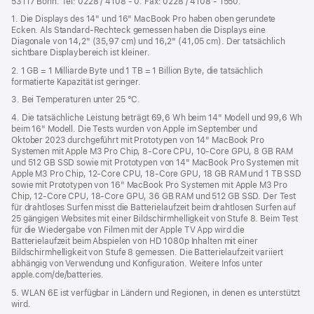
53117 Bonn. Tel: 0228 / 4108 - 0. Fax: 0228 / 4108 - 1550.
1. Die Displays des 14" und 16" MacBook Pro haben oben gerundete
Ecken. Als Standard-Rechteck gemessen haben die Displays eine
Diagonale von 14,2" (35,97 cm) und 16,2" (41,05 cm). Der tatsächlich
sichtbare Displaybereich ist kleiner.
2. 1 GB = 1 Milliarde Byte und 1 TB = 1 Billion Byte, die tatsächlich
formatierte Kapazität ist geringer.
3. Bei Temperaturen unter 25 °C.
4. Die tatsächliche Leistung beträgt 69,6 Wh beim 14" Modell und 99,6 Wh
beim 16" Modell. Die Tests wurden von Apple im September und
Oktober 2023 durchgeführt mit Prototypen von 14" MacBook Pro
Systemen mit Apple M3 Pro Chip, 8‑Core CPU, 10‑Core GPU, 8 GB RAM
und 512 GB SSD sowie mit Prototypen von 14" MacBook Pro Systemen mit
Apple M3 Pro Chip, 12‑Core CPU, 18‑Core GPU, 18 GB RAM und 1 TB SSD
sowie mit Prototypen von 16" MacBook Pro Systemen mit Apple M3 Pro
Chip, 12‑Core CPU, 18‑Core GPU, 36 GB RAM und 512 GB SSD. Der Test
für drahtloses Surfen misst die Batterielaufzeit beim drahtlosen Surfen auf
25 gängigen Websites mit einer Bildschirmhelligkeit von Stufe 8. Beim Test
für die Wiedergabe von Filmen mit der Apple TV App wird die
Batterielaufzeit beim Abspielen von HD 1080p Inhalten mit einer
Bildschirmhelligkeit von Stufe 8 gemessen. Die Batterielaufzeit variiert
abhängig von Verwendung und Konfiguration. Weitere Infos unter
apple.com/de/batteries.
5. WLAN 6E ist verfügbar in Ländern und Regionen, in denen es unterstützt
wird.