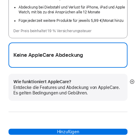
Abdeckung bei Diebstahl und Verlust für iPhone, iPad und Apple
Watch, mit bis zu drei Ansprüchen alle 12 Monate
Füge jederzeit weitere Produkte für jeweils 5,99 €
/Monat hinzu
pro
Monat
Der Preis beinhaltet 19 % Versicherungssteuer
Keine AppleCare Abdeckung
Wie funktioniert AppleCare?
M
Entdecke die Features und Abdeckung von AppleCare.
a
Es gelten Bedingungen und Gebühren.
Hinzufügen