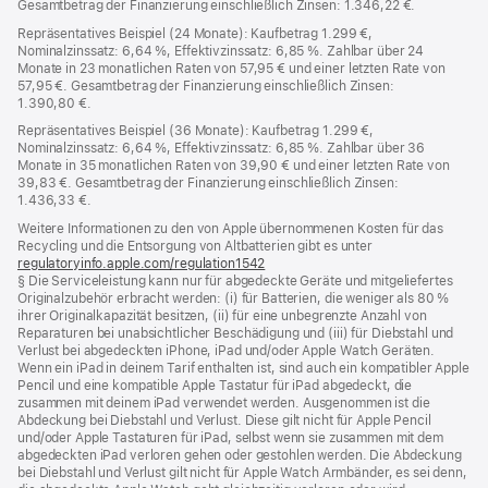
Gesamtbetrag der Finanzierung einschließlich Zinsen: 1.346,22 €.
Repräsentatives Beispiel (24 Monate): Kaufbetrag 1.299 €,
Nominalzinssatz: 6,64 %, Effektivzinssatz: 6,85 %. Zahlbar über 24
Monate in 23 monatlichen Raten von 57,95 € und einer letzten Rate von
57,95 €. Gesamtbetrag der Finanzierung einschließlich Zinsen:
1.390,80 €.
Repräsentatives Beispiel (36 Monate): Kaufbetrag 1.299 €,
Nominalzinssatz: 6,64 %, Effektivzinssatz: 6,85 %. Zahlbar über 36
Monate in 35 monatlichen Raten von 39,90 € und einer letzten Rate von
39,83 €. Gesamtbetrag der Finanzierung einschließlich Zinsen:
1.436,33 €.
Weitere Informationen zu den von Apple übernommenen Kosten für das
Recycling und die Entsorgung von Altbatterien gibt es unter
regulatoryinfo.apple.com/regulation1542
(öffnet
§ Die Serviceleistung kann nur für abgedeckte Geräte und mitgeliefertes
ein
Originalzubehör erbracht werden: (i) für Batterien, die weniger als 80 %
neues
ihrer Originalkapazität besitzen, (ii) für eine unbegrenzte Anzahl von
Fenster)
Reparaturen bei unabsichtlicher Beschädigung und (iii) für Diebstahl und
Verlust bei abgedeckten iPhone, iPad und/oder Apple Watch Geräten.
Wenn ein iPad in deinem Tarif enthalten ist, sind auch ein kompatibler Apple
Pencil und eine kompatible Apple Tastatur für iPad abgedeckt, die
zusammen mit deinem iPad verwendet werden. Ausgenommen ist die
Abdeckung bei Diebstahl und Verlust. Diese gilt nicht für Apple Pencil
und/oder Apple Tastaturen für iPad, selbst wenn sie zusammen mit dem
abgedeckten iPad verloren gehen oder gestohlen werden. Die Abdeckung
bei Diebstahl und Verlust gilt nicht für Apple Watch Armbänder, es sei denn,