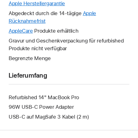
Apple Herstellergarantie
Ein
neues
Abgedeckt durch die 14-tägige
Apple
Fenster
Rücknahmefrist
Ein
wird
neues
AppleCare
Ein
Produkte erhältlich
geöffnet.
Fenster
neues
Gravur und Geschenkverpackung für refurbished
wird
Fenster
Produkte nicht verfügbar
geöffnet.
wird
Begrenzte Menge
geöffnet.
Lieferumfang
Refurbished 14" MacBook Pro
96W USB‑C Power Adapter
USB‑C auf MagSafe 3 Kabel (2 m)