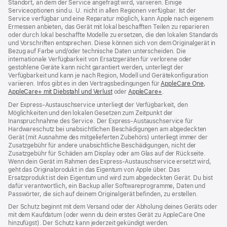
Standort, an dem der Service angefragt wird, variieren. Einige
Serviceoptionen sind u. U. nicht in allen Regionen verfügbar. Ist der
Service verfügbar und eine Reparatur möglich, kann Apple nach eigenem
Ermessen anbieten, das Gerät mit lokal beschafften Teilen zu reparieren
oder durch lokal beschaffte Modelle zu ersetzen, die den lokalen Standards
und Vorschriften entsprechen. Diese können sich von dem Originalgerät in
Bezug auf Farbe und/oder technische Daten unterscheiden. Die
internationale Verfügbarkeit von Ersatzgeräten für verlorene oder
gestohlene Geräte kann nicht garantiert werden, unterliegt der
Verfügbarkeit und kann je nach Region, Modell und Gerätekonfiguration
variieren. Infos gibt es in den Vertragsbedingungen für
AppleCare One
(Öffnet
,
AppleCare+ mit Diebstahl und Verlust
(Öffnet
oder
AppleCare+
(Öffnet
.
ein
ein
ein
neues
Der Express-Austauschservice unterliegt der Verfügbarkeit, den
neues
neues
Fenster
Möglichkeiten und den lokalen Gesetzen zum Zeitpunkt der
Fenster)
Fenster)
Inanspruchnahme des Service. Der Express-Austauschservice für
Hardwareschutz bei unabsichtlichen Beschädigungen am abgedeckten
Gerät (mit Ausnahme des mitgelieferten Zubehörs) unterliegt immer der
Zusatzgebühr für andere unabsichtliche Beschädigungen, nicht der
Zusatzgebühr für Schäden am Display oder am Glas auf der Rückseite.
Wenn dein Gerät im Rahmen des Express-Austauschservice ersetzt wird,
geht das Originalprodukt in das Eigentum von Apple über. Das
Ersatzprodukt ist dein Eigentum und wird zum abgedeckten Gerät. Du bist
dafür verantwortlich, ein Backup aller Softwareprogramme, Daten und
Passwörter, die sich auf deinem Originalgerät befinden, zu erstellen.
Der Schutz beginnt mit dem Versand oder der Abholung deines Geräts oder
mit dem Kaufdatum (oder wenn du dein erstes Gerät zu AppleCare One
hinzufügst). Der Schutz kann jederzeit gekündigt werden.