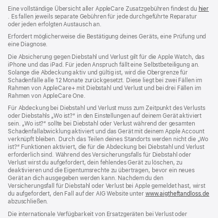
Eine vollständige Übersicht aller AppleCare Zusatzgebühren findest du
hier
(Öffnet
. Es fallen jeweils separate Gebühren für jede durchgeführte Reparatur
ein
oder jeden erfolgten Austausch an.
neues
Erfordert möglicherweise die Bestätigung deines Geräts, eine Prüfung und
Fenster)
eine Diagnose.
Die Absicherung gegen Diebstahl und Verlust gilt für die Apple Watch, das
iPhone und das iPad. Für jeden Anspruch fällt eine Selbstbeteiligung an.
Solange die Abdeckung aktiv und gültig ist, wird die Obergrenze für
Schadenfälle alle 12 Monate zurückgesetzt. Diese liegt bei zwei Fällen im
Rahmen von AppleCare+ mit Diebstahl und Verlust und bei drei Fällen im
Rahmen von AppleCare One.
Für Abdeckung bei Diebstahl und Verlust muss zum Zeit­punkt des Verlusts
oder Dieb­stahls „Wo ist?“ in den Einstellungen auf deinem Gerät aktiviert
sein. „Wo ist?“ sollte bei Diebstahl oder Verlust während der gesamten
Schadenfallabwicklung aktiviert und das Gerät mit deinem Apple Account
verknüpft bleiben. Durch das Teilen deines Standorts werden nicht die „Wo
ist?“ Funktionen aktiviert, die für die Abdeckung bei Diebstahl und Verlust
erforderlich sind. Während des Versicherungs­falls für Diebstahl oder
Verlust wirst du aufgefordert, dein fehlendes Gerät zu löschen, zu
deaktivieren und die Eigentums­rechte zu übertragen, bevor ein neues
Gerät an dich ausgegeben werden kann. Nachdem du den
Versicherungsfall für Diebstahl oder Verlust bei Apple gemeldet hast, wirst
du aufgefordert, den Fall auf der AIG Website unter
www.aigtheftandloss.de
(Öf
abzuschließen.
ein
ne
Die internationale Verfügbarkeit von Ersatzgeräten bei Verlust oder
Fen