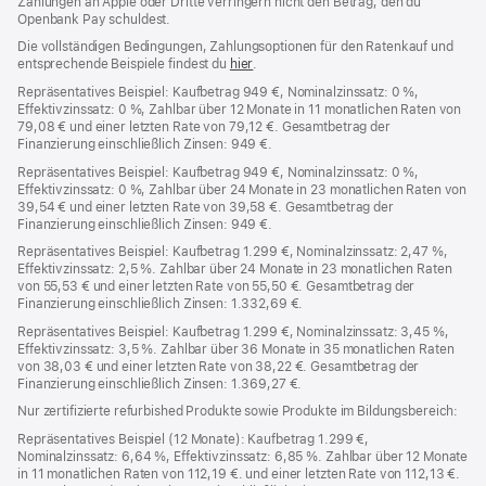
Zahlungen an Apple oder Dritte verringern nicht den Betrag, den du
Openbank Pay schuldest.
Die vollständigen Bedingungen, Zahlungsoptionen für den Ratenkauf und
entsprechende Beispiele findest du
hier
(Öffnet
.
ein
Repräsentatives Beispiel: Kaufbetrag 949 €, Nominalzinssatz: 0 %,
neues
Effektivzinssatz: 0 %, Zahlbar über 12 Monate in 11 monatlichen Raten von
Fenster)
79,08 € und einer letzten Rate von 79,12 €. Gesamtbetrag der
Finanzierung einschließlich Zinsen: 949 €.
Repräsentatives Beispiel: Kaufbetrag 949 €, Nominalzinssatz: 0 %,
Effektivzinssatz: 0 %, Zahlbar über 24 Monate in 23 monatlichen Raten von
39,54 € und einer letzten Rate von 39,58 €. Gesamtbetrag der
Finanzierung einschließlich Zinsen: 949 €.
Repräsentatives Beispiel: Kaufbetrag 1.299 €, Nominalzinssatz: 2,47 %,
Effektivzinssatz: 2,5 %. Zahlbar über 24 Monate in 23 monatlichen Raten
von 55,53 € und einer letzten Rate von 55,50 €. Gesamtbetrag der
Finanzierung einschließlich Zinsen: 1.332,69 €.
Repräsentatives Beispiel: Kaufbetrag 1.299 €, Nominalzinssatz: 3,45 %,
Effektivzinssatz: 3,5 %. Zahlbar über 36 Monate in 35 monatlichen Raten
von 38,03 € und einer letzten Rate von 38,22 €. Gesamtbetrag der
Finanzierung einschließlich Zinsen: 1.369,27 €.
Nur zertifizierte refurbished Produkte sowie Produkte im Bildungsbereich:
Repräsentatives Beispiel (12 Monate): Kaufbetrag 1.299 €,
Nominalzinssatz: 6,64 %, Effektivzinssatz: 6,85 %. Zahlbar über 12 Monate
in 11 monatlichen Raten von 112,19 €. und einer letzten Rate von 112,13 €.