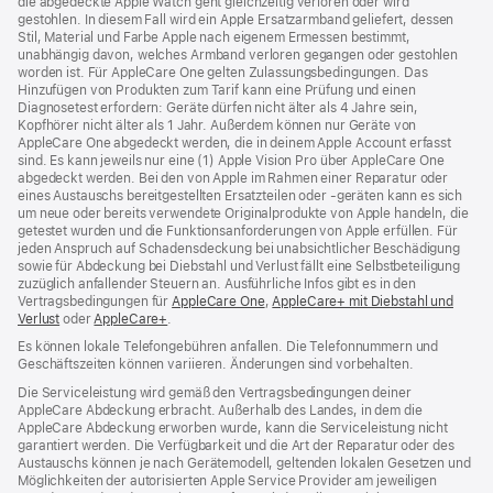
die abgedeckte Apple Watch geht gleichzeitig verloren oder wird
gestohlen. In diesem Fall wird ein Apple Ersatzarmband geliefert, dessen
Stil, Material und Farbe Apple nach eigenem Ermessen bestimmt,
unabhängig davon, welches Armband verloren gegangen oder gestohlen
worden ist. Für AppleCare One gelten Zulassungsbedingungen. Das
Hinzufügen von Produkten zum Tarif kann eine Prüfung und einen
Diagnosetest erfordern: Geräte dürfen nicht älter als 4 Jahre sein,
Kopfhörer nicht älter als 1 Jahr. Außerdem können nur Geräte von
AppleCare One abgedeckt werden, die in deinem Apple Account erfasst
sind. Es kann jeweils nur eine (1) Apple Vision Pro über AppleCare One
abgedeckt werden. Bei den von Apple im Rahmen einer Reparatur oder
eines Austauschs bereitgestellten Ersatzteilen oder ‑geräten kann es sich
um neue oder bereits verwendete Originalprodukte von Apple handeln, die
getestet wurden und die Funktions­anforderungen von Apple erfüllen. Für
jeden Anspruch auf Schadensdeckung bei unabsichtlicher Beschädigung
sowie für Abdeckung bei Diebstahl und Verlust fällt eine Selbstbeteiligung
zuzüglich anfallender Steuern an. Ausführliche Infos gibt es in den
Vertragsbedingungen für
AppleCare One
(Öffnet
,
AppleCare+ mit Diebstahl und
Verlust
(Öffnet
oder
AppleCare+
(Öffnet
.
ein
ein
ein
neues
Es können lokale Telefongebühren anfallen. Die Telefonnummern und
neues
neues
Fenster)
Geschäftszeiten können variieren. Änderungen sind vorbehalten.
Fenster)
Fenster)
Die Serviceleistung wird gemäß den Vertragsbedingungen deiner
AppleCare Abdeckung erbracht. Außerhalb des Landes, in dem die
AppleCare Abdeckung erworben wurde, kann die Serviceleistung nicht
garantiert werden. Die Verfügbarkeit und die Art der Reparatur oder des
Austauschs können je nach Gerätemodell, geltenden lokalen Gesetzen und
Möglichkeiten der autorisierten Apple Service Provider am jeweiligen