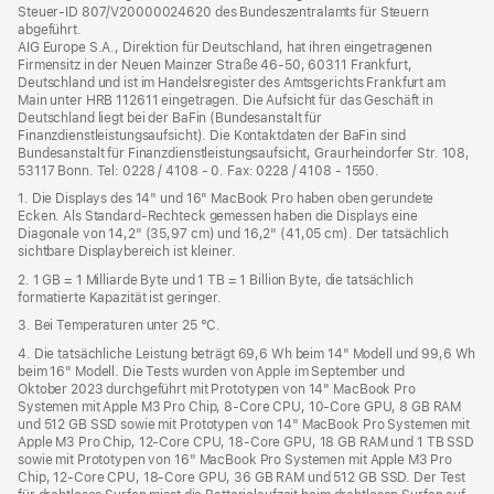
Fenster)
Steuer‑ID 807/V20000024620 des Bundeszentralamts für Steuern
abgeführt.
AIG Europe S.A., Direktion für Deutschland, hat ihren eingetragenen
Firmensitz in der Neuen Mainzer Straße 46‑50, 60311 Frankfurt,
Deutschland und ist im Handelsregister des Amtsgerichts Frankfurt am
Main unter HRB 112611 eingetragen. Die Aufsicht für das Geschäft in
Deutschland liegt bei der BaFin (Bundesanstalt für
Finanzdienstleistungsaufsicht). Die Kontaktdaten der BaFin sind
Bundesanstalt für Finanzdienstleistungsaufsicht, Graurheindorfer Str. 108,
53117 Bonn. Tel: 0228 / 4108 - 0. Fax: 0228 / 4108 - 1550.
1. Die Displays des 14" und 16" MacBook Pro haben oben gerundete
Ecken. Als Standard-Rechteck gemessen haben die Displays eine
Diagonale von 14,2" (35,97 cm) und 16,2" (41,05 cm). Der tatsächlich
sichtbare Displaybereich ist kleiner.
2. 1 GB = 1 Milliarde Byte und 1 TB = 1 Billion Byte, die tatsächlich
formatierte Kapazität ist geringer.
3. Bei Temperaturen unter 25 °C.
4. Die tatsächliche Leistung beträgt 69,6 Wh beim 14" Modell und 99,6 Wh
beim 16" Modell. Die Tests wurden von Apple im September und
Oktober 2023 durchgeführt mit Prototypen von 14" MacBook Pro
Systemen mit Apple M3 Pro Chip, 8‑Core CPU, 10‑Core GPU, 8 GB RAM
und 512 GB SSD sowie mit Prototypen von 14" MacBook Pro Systemen mit
Apple M3 Pro Chip, 12‑Core CPU, 18‑Core GPU, 18 GB RAM und 1 TB SSD
sowie mit Prototypen von 16" MacBook Pro Systemen mit Apple M3 Pro
Chip, 12‑Core CPU, 18‑Core GPU, 36 GB RAM und 512 GB SSD. Der Test