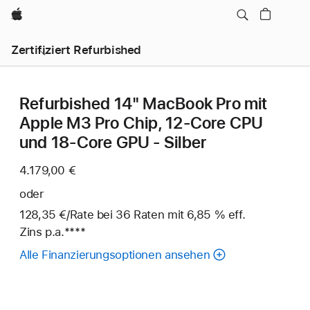
Apple
Zertifiziert Refurbished
Refurbished 14" MacBook Pro mit
Apple M3 Pro Chip, 12‑Core CPU
und 18‑Core GPU - Silber
4.179,00 €
oder
128,35 €
/Rate
pro
bei 36
Raten
Raten
mit 6,85 % eff.
Zins p.a.
Fußnote
****
Rate
Alle Finanzierungsoptionen ansehen