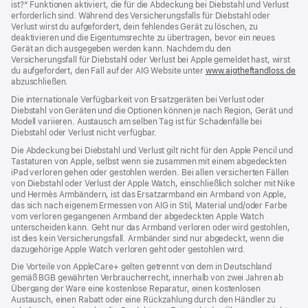
ist?“ Funktionen aktiviert, die für die Abdeckung bei Diebstahl und Verlust
erforderlich sind. Während des Versicherungs­falls für Diebstahl oder
Verlust wirst du aufgefordert, dein fehlendes Gerät zu löschen, zu
deaktivieren und die Eigentums­rechte zu übertragen, bevor ein neues
Gerät an dich ausgegeben werden kann. Nachdem du den
Versicherungsfall für Diebstahl oder Verlust bei Apple gemeldet hast, wirst
du aufgefordert, den Fall auf der AIG Website unter
www.aigtheftandloss.de
(Öf
abzuschließen.
ein
ne
Die internationale Verfügbarkeit von Ersatzgeräten bei Verlust oder
Fen
Diebstahl von Geräten und die Optionen können je nach Region, Gerät und
Modell variieren. Austausch am selben Tag ist für Schadenfälle bei
Diebstahl oder Verlust nicht verfügbar.
Die Abdeckung bei Diebstahl und Verlust gilt nicht für den Apple Pencil und
Tastaturen von Apple, selbst wenn sie zusammen mit einem abgedeckten
iPad verloren gehen oder gestohlen werden. Bei allen versicherten Fällen
von Diebstahl oder Verlust der Apple Watch, einschließlich solcher mit Nike
und Hermès Armbändern, ist das Ersatzarmband ein Armband von Apple,
das sich nach eigenem Ermessen von AIG in Stil, Material und/oder Farbe
vom verloren gegangenen Armband der abgedeckten Apple Watch
unterscheiden kann. Geht nur das Armband verloren oder wird gestohlen,
ist dies kein Versicherungsfall. Armbänder sind nur abgedeckt, wenn die
dazugehörige Apple Watch verloren geht oder gestohlen wird.
Die Vorteile von AppleCare+ gelten getrennt von dem in Deutschland
gemäß BGB gewährten Verbraucher­recht, inner­halb von zwei Jahren ab
Übergang der Ware eine kosten­lose Reparatur, einen kosten­losen
Austausch, einen Rabatt oder eine Rück­zahlung durch den Händler zu