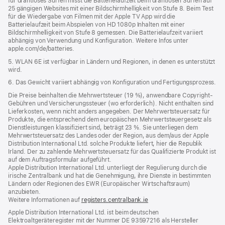
für drahtloses Surfen misst die Batterielaufzeit beim drahtlosen Surfen auf
25 gängigen Websites mit einer Bildschirmhelligkeit von Stufe 8. Beim Test
für die Wiedergabe von Filmen mit der Apple TV App wird die
Batterielaufzeit beim Abspielen von HD 1080p Inhalten mit einer
Bildschirmhelligkeit von Stufe 8 gemessen. Die Batterielaufzeit variiert
abhängig von Verwendung und Konfiguration. Weitere Infos unter
apple.com/de/batteries.
5. WLAN 6E ist verfügbar in Ländern und Regionen, in denen es unterstützt
wird.
6. Das Gewicht variiert abhängig von Konfiguration und Fertigungsprozess.
Die Preise beinhalten die Mehrwertsteuer (19 %), anwendbare Copyright-
Gebühren und Versicherungssteuer (wo erforderlich). Nicht enthalten sind
Lieferkosten, wenn nicht anders angegeben. Der Mehrwertsteuersatz für
Produkte, die entsprechend dem europäischen Mehrwertsteuergesetz als
Dienstleistungen klassifiziert sind, beträgt 23 %. Sie unterliegen dem
Mehrwertsteuersatz des Landes oder der Region, aus dem/aus der Apple
Distribution International Ltd. solche Produkte liefert, hier die Republik
Irland. Der zu zahlende Mehrwertsteuersatz für das Qualifizierte Produkt ist
auf dem Auftragsformular aufgeführt.
Apple Distribution International Ltd. unterliegt der Regulierung durch die
irische Zentralbank und hat die Genehmigung, ihre Dienste in bestimmten
Ländern oder Regionen des EWR (Europäischer Wirtschaftsraum)
anzubieten.
Weitere Informationen auf
registers.centralbank.ie
Apple Distribution International Ltd. ist beim deutschen
Elektroaltgeräteregister mit der Nummer DE 93597216 als Hersteller