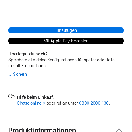
Hinzufügen
Mit Apple Pay bezahlen
Überlegst du noch?
Speichere alle deine Konfigurationen für später oder teile
sie mit Freund:innen.
Sichern
Hilfe beim Einkauf.
Chatte online
(Öffnet
oder ruf an unter
0800 2000 136
.
ein
neues
Fenster)
Produktinformationen