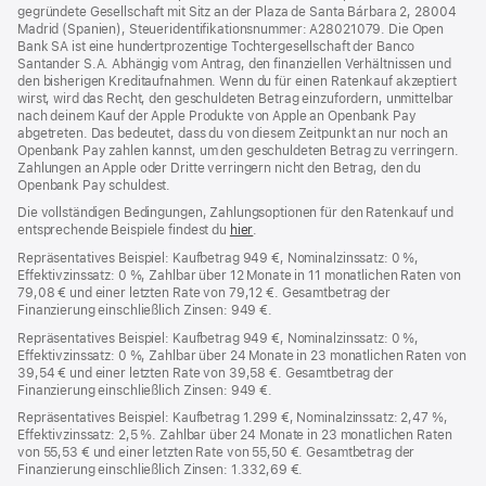
gegründete Gesellschaft mit Sitz an der Plaza de Santa Bárbara 2, 28004
Madrid (Spanien), Steueridentifikationsnummer: A28021079. Die Open
Bank SA ist eine hundertprozentige Tochtergesellschaft der Banco
Santander S.A. Abhängig vom Antrag, den finanziellen Verhältnissen und
den bisherigen Kreditaufnahmen. Wenn du für einen Ratenkauf akzeptiert
wirst, wird das Recht, den geschuldeten Betrag einzufordern, unmittelbar
nach deinem Kauf der Apple Produkte von Apple an Openbank Pay
abgetreten. Das bedeutet, dass du von diesem Zeitpunkt an nur noch an
Openbank Pay zahlen kannst, um den geschuldeten Betrag zu verringern.
Zahlungen an Apple oder Dritte verringern nicht den Betrag, den du
Openbank Pay schuldest.
Die vollständigen Bedingungen, Zahlungsoptionen für den Ratenkauf und
entsprechende Beispiele findest du
hier
(Öffnet
.
ein
Repräsentatives Beispiel: Kaufbetrag 949 €, Nominalzinssatz: 0 %,
neues
Effektivzinssatz: 0 %, Zahlbar über 12 Monate in 11 monatlichen Raten von
Fenster)
79,08 € und einer letzten Rate von 79,12 €. Gesamtbetrag der
Finanzierung einschließlich Zinsen: 949 €.
Repräsentatives Beispiel: Kaufbetrag 949 €, Nominalzinssatz: 0 %,
Effektivzinssatz: 0 %, Zahlbar über 24 Monate in 23 monatlichen Raten von
39,54 € und einer letzten Rate von 39,58 €. Gesamtbetrag der
Finanzierung einschließlich Zinsen: 949 €.
Repräsentatives Beispiel: Kaufbetrag 1.299 €, Nominalzinssatz: 2,47 %,
Effektivzinssatz: 2,5 %. Zahlbar über 24 Monate in 23 monatlichen Raten
von 55,53 € und einer letzten Rate von 55,50 €. Gesamtbetrag der
Finanzierung einschließlich Zinsen: 1.332,69 €.