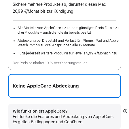
Sichere mehrere Produkte ab, darunter diesen Mac
20,99 €
/Monat
pro
bis zur Kündigung
Monat
Alle Vorteile von AppleCare+ zu einem günstigen Preis für bis zu
drei Produkte – auch die, die du bereits besitzt
Abdeckung bei Diebstahl und Verlust für iPhone, iPad und Apple
Watch, mit bis zu drei Ansprüchen alle 12 Monate
Füge jederzeit weitere Produkte für jeweils 5,99 €
/Monat hinzu
pro
Monat
Der Preis beinhaltet 19 % Versicherungssteuer
Keine AppleCare Abdeckung
Wie funktioniert AppleCare?
M
Entdecke die Features und Abdeckung von AppleCare.
a
Es gelten Bedingungen und Gebühren.