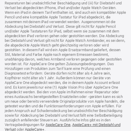
Reparaturen bei unabsichtlicher Beschädigung und (iii) für Diebstahl und
Verlust bei abgedeckten iPhone, iPad und/oder Apple Watch Geräten.
Wenn ein iPad in deinem Tarif enthalten ist, sind auch ein kompatibler Apple
Pencil und eine kompatible Apple Tastatur für iPad abgedeckt, die
zusammen mit deinem iPad verwendet werden. Ausgenommen ist die
Abdeckung bei Diebstahl und Verlust. Diese gilt nicht für Apple Pencil
und/oder Apple Tastaturen für iPad, selbst wenn sie zusammen mit dem
abgedeckten iPad verloren gehen oder gestohlen werden. Die Abdeckung
bei Diebstahl und Verlust gilt nicht für Apple Watch Armbänder, es sei denn,
die abgedeckte Apple Watch geht gleichzeitig verloren oder wird
gestohlen. In diesem Fall wird ein Apple Ersatzarmband geliefert, dessen
Stil, Material und Farbe Apple nach eigenem Ermessen bestimmt,
unabhängig davon, welches Armband verloren gegangen oder gestohlen
worden ist. Für AppleCare One gelten Zulassungsbedingungen. Das
Hinzufügen von Produkten zum Tarif kann eine Prüfung und einen
Diagnosetest erfordern: Geräte dürfen nicht älter als 4 Jahre sein,
Kopfhörer nicht älter als 1 Jahr. Außerdem können nur Geräte von
AppleCare One abgedeckt werden, die in deinem Apple Account erfasst
sind. Es kann jeweils nur eine (1) Apple Vision Pro über AppleCare One
abgedeckt werden. Bei den von Apple im Rahmen einer Reparatur oder
eines Austauschs bereitgestellten Ersatzteilen oder ‑geräten kann es sich
um neue oder bereits verwendete Originalprodukte von Apple handeln, die
getestet wurden und die Funktions­anforderungen von Apple erfüllen. Für
jeden Anspruch auf Schadensdeckung bei unabsichtlicher Beschädigung
sowie für Abdeckung bei Diebstahl und Verlust fällt eine Selbstbeteiligung
zuzüglich anfallender Steuern an. Ausführliche Infos gibt es in den
Vertragsbedingungen für
AppleCare One
(Öffnet
,
AppleCare+ mit Diebstahl und
Verlust
(Öffnet
oder
AppleCare+
(Öffnet
.
ein