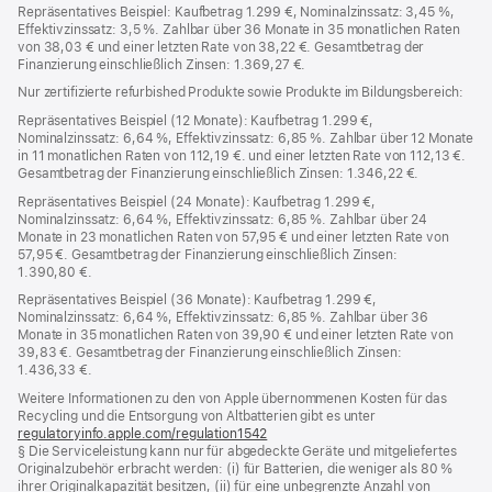
Repräsentatives Beispiel: Kaufbetrag 1.299 €, Nominalzinssatz: 3,45 %,
Effektivzinssatz: 3,5 %. Zahlbar über 36 Monate in 35 monatlichen Raten
von 38,03 € und einer letzten Rate von 38,22 €. Gesamtbetrag der
Finanzierung einschließlich Zinsen: 1.369,27 €.
Nur zertifizierte refurbished Produkte sowie Produkte im Bildungsbereich:
Repräsentatives Beispiel (12 Monate): Kaufbetrag 1.299 €,
Nominalzinssatz: 6,64 %, Effektivzinssatz: 6,85 %. Zahlbar über 12 Monate
in 11 monatlichen Raten von 112,19 €. und einer letzten Rate von 112,13 €.
Gesamtbetrag der Finanzierung einschließlich Zinsen: 1.346,22 €.
Repräsentatives Beispiel (24 Monate): Kaufbetrag 1.299 €,
Nominalzinssatz: 6,64 %, Effektivzinssatz: 6,85 %. Zahlbar über 24
Monate in 23 monatlichen Raten von 57,95 € und einer letzten Rate von
57,95 €. Gesamtbetrag der Finanzierung einschließlich Zinsen:
1.390,80 €.
Repräsentatives Beispiel (36 Monate): Kaufbetrag 1.299 €,
Nominalzinssatz: 6,64 %, Effektivzinssatz: 6,85 %. Zahlbar über 36
Monate in 35 monatlichen Raten von 39,90 € und einer letzten Rate von
39,83 €. Gesamtbetrag der Finanzierung einschließlich Zinsen:
1.436,33 €.
Weitere Informationen zu den von Apple übernommenen Kosten für das
Recycling und die Entsorgung von Altbatterien gibt es unter
regulatoryinfo.apple.com/regulation1542
(öffnet
§ Die Serviceleistung kann nur für abgedeckte Geräte und mitgeliefertes
ein
Originalzubehör erbracht werden: (i) für Batterien, die weniger als 80 %
neues
ihrer Originalkapazität besitzen, (ii) für eine unbegrenzte Anzahl von
Fenster)