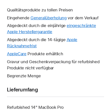
Qualitätsprodukte zu tollen Preisen
Eingehende
Generalüberholung
vor dem Verkauf
Abgedeckt durch die einjährige
eingeschränkte
Apple Herstellergarantie
Ein
neues
Abgedeckt durch die 14-tägige
Apple
Fenster
Rücknahmefrist
Ein
wird
neues
AppleCare
Ein
Produkte erhältlich
geöffnet.
Fenster
neues
Gravur und Geschenkverpackung für refurbished
wird
Fenster
Produkte nicht verfügbar
geöffnet.
wird
Begrenzte Menge
geöffnet.
Lieferumfang
Refurbished 14" MacBook Pro