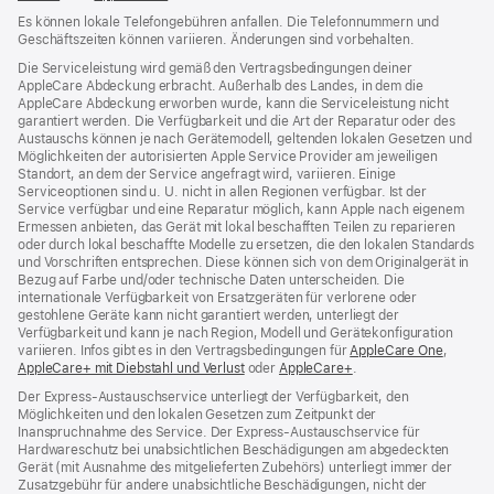
ein
ein
neues
Es können lokale Telefongebühren anfallen. Die Telefonnummern und
neues
neues
Fenster)
Geschäftszeiten können variieren. Änderungen sind vorbehalten.
Fenster)
Fenster)
Die Serviceleistung wird gemäß den Vertragsbedingungen deiner
AppleCare Abdeckung erbracht. Außerhalb des Landes, in dem die
AppleCare Abdeckung erworben wurde, kann die Serviceleistung nicht
garantiert werden. Die Verfügbarkeit und die Art der Reparatur oder des
Austauschs können je nach Gerätemodell, geltenden lokalen Gesetzen und
Möglichkeiten der autorisierten Apple Service Provider am jeweiligen
Standort, an dem der Service angefragt wird, variieren. Einige
Serviceoptionen sind u. U. nicht in allen Regionen verfügbar. Ist der
Service verfügbar und eine Reparatur möglich, kann Apple nach eigenem
Ermessen anbieten, das Gerät mit lokal beschafften Teilen zu reparieren
oder durch lokal beschaffte Modelle zu ersetzen, die den lokalen Standards
und Vorschriften entsprechen. Diese können sich von dem Originalgerät in
Bezug auf Farbe und/oder technische Daten unterscheiden. Die
internationale Verfügbarkeit von Ersatzgeräten für verlorene oder
gestohlene Geräte kann nicht garantiert werden, unterliegt der
Verfügbarkeit und kann je nach Region, Modell und Gerätekonfiguration
variieren. Infos gibt es in den Vertragsbedingungen für
AppleCare One
(Öffnet
,
AppleCare+ mit Diebstahl und Verlust
(Öffnet
oder
AppleCare+
(Öffnet
.
ein
ein
ein
neues
Der Express-Austauschservice unterliegt der Verfügbarkeit, den
neues
neues
Fenster
Möglichkeiten und den lokalen Gesetzen zum Zeitpunkt der
Fenster)
Fenster)
Inanspruchnahme des Service. Der Express-Austauschservice für
Hardwareschutz bei unabsichtlichen Beschädigungen am abgedeckten
Gerät (mit Ausnahme des mitgelieferten Zubehörs) unterliegt immer der
Zusatzgebühr für andere unabsichtliche Beschädigungen, nicht der