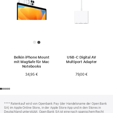
Belkin iPhone Mount
USB‑C Digital AV
mit MagSafe für Mac
Multiport Adapter
Notebooks
79,00 €
34,95 €
Footer
Fußnoten
Fußnote
**** Ratenkauf wird von Openbank Pay (der Handelsname der Open Bank
SA) im Apple Online Store, in der Apple Store App und in den Stores in
Deutschland unterstützt. Open Bank SA ist eine nach spanischem Recht