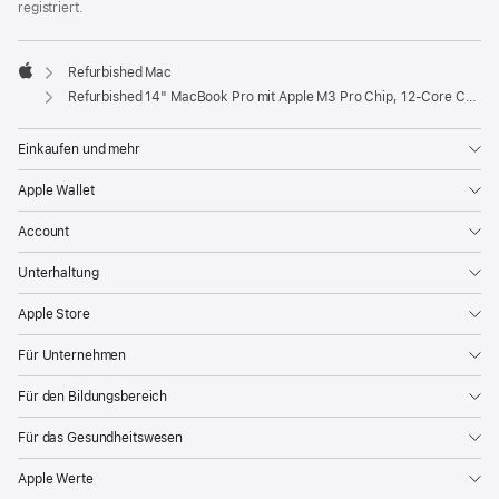
registriert.
Refurbished Mac
Apple
Refurbished 14" MacBook Pro mit Apple M3 Pro Chip, 12‑Core CPU und 18‑Core GPU - Silber
Einkaufen und mehr
Apple Wallet
Account
Unterhaltung
Apple Store
Für Unternehmen
Für den Bildungsbereich
Für das Gesundheitswesen
Apple Werte