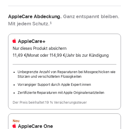
AppleCare Abdeckung.
Ganz entspannt bleiben.
Mit jedem Schutz.
§
AppleCare+
Nur dieses Produkt absichern
11,49 €
/Monat
pro
oder 114,99 €
/Jahr
Pro
bis zur Kündigung
Monat
Jahr
Unbegrenzte Anzahl von Reparaturen bei Missgeschicken wie
Stürzen und verschütteten Flüssigkeiten
Vorrangiger Support durch Apple Expert:innen
Zertifizierte Reparaturen mit Apple Originalersatzteilen
Der Preis beinhaltet 19 % Versicherungssteuer
Neu
AppleCare One