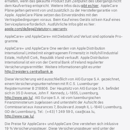
erhalten, wenn das gekaufte Produkt zum Zeit­punkt des Übergangs nicht
dem Kauf­vertrag ent­spricht. Weitere Infos dazu
gibt es hier
(Öffnet
. AppleCare
Pläne gelten getrennt von und zu­sätz­lich zu der Hersteller­garantie von
ein
Apple. AppleCare Pläne setzen das Einverständnis mit den
neues
Vertragsbedingungen voraus. Beim Kauf eines Geräts ist kein Kauf eines
Fenster)
Serviceplans erfor­der­lich. Ausführliche Infos gibt es hier:
apple.com/de/legal/statutory-warranty
(Öffnet
.
ein
AppleCare+ und AppleCare+ mit Dieb­stahl und Verlust sind optionale Pro­
neues
gramme.
Fenster)
AppleCare+ und AppleCare One werden von Apple Distribution
International Limited mit eingetragenem Firmensitz in Hollyhill Industrial
Estate, Hollyhill Cork, Republik Irland verkauft. Apple Distribution
International ist ein von der Central Bank of Ireland regulierter
Versicherungsvermittler. Weitere Informationen gibt es unter
http://registers.centralbank.ie
(Öffnet
.
ein
Diese Versicherung wird ausschließlich von AIG Europe S.A. gezeichnet,
neues
einem Versicherungsunternehmen mit R.C.S. Luxemburger
Fenster)
Registernummer B 218806. Der Hauptsitz von AIG Europe S.A. befindet
sich in 35 D Avenue, John F. Kennedy, L‑1855, Luxemburg,
http://www.aig.lu/
(Öffnet
. AIG Europe S.A. ist vom luxemburgischen
Finanzministerium zugelassen und untersteht der Aufsicht des
ein
Commissariat aux Assurances 7, Boulevard Joseph II, L‑1840 Luxemburg,
neues
GD de Luxembourg, Tel.: (+43) 1 249 59 0, caa@caa.lu,
Fenster)
http://www.caa.lu/
(Öffnet
.
ein
Die Preise für AppleCare+ und AppleCare One verstehen sich inklusive
neues
19 % Versicherungssteuer. Diese Versicherungssteuer wird unter der