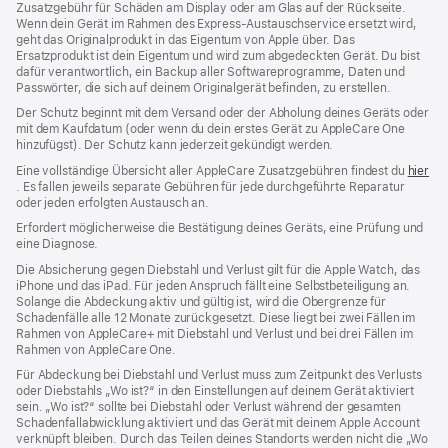
Zusatzgebühr für Schäden am Display oder am Glas auf der Rückseite.
Wenn dein Gerät im Rahmen des Express-Austauschservice ersetzt wird,
geht das Originalprodukt in das Eigentum von Apple über. Das
Ersatzprodukt ist dein Eigentum und wird zum abgedeckten Gerät. Du bist
dafür verantwortlich, ein Backup aller Softwareprogramme, Daten und
Passwörter, die sich auf deinem Originalgerät befinden, zu erstellen.
Der Schutz beginnt mit dem Versand oder der Abholung deines Geräts oder
mit dem Kaufdatum (oder wenn du dein erstes Gerät zu AppleCare One
hinzufügst). Der Schutz kann jederzeit gekündigt werden.
Eine vollständige Übersicht aller AppleCare Zusatzgebühren findest du
hier
(Öffnet
. Es fallen jeweils separate Gebühren für jede durchgeführte Reparatur
ein
oder jeden erfolgten Austausch an.
neues
Erfordert möglicherweise die Bestätigung deines Geräts, eine Prüfung und
Fenster)
eine Diagnose.
Die Absicherung gegen Diebstahl und Verlust gilt für die Apple Watch, das
iPhone und das iPad. Für jeden Anspruch fällt eine Selbstbeteiligung an.
Solange die Abdeckung aktiv und gültig ist, wird die Obergrenze für
Schadenfälle alle 12 Monate zurückgesetzt. Diese liegt bei zwei Fällen im
Rahmen von AppleCare+ mit Diebstahl und Verlust und bei drei Fällen im
Rahmen von AppleCare One.
Für Abdeckung bei Diebstahl und Verlust muss zum Zeit­punkt des Verlusts
oder Dieb­stahls „Wo ist?“ in den Einstellungen auf deinem Gerät aktiviert
sein. „Wo ist?“ sollte bei Diebstahl oder Verlust während der gesamten
Schadenfallabwicklung aktiviert und das Gerät mit deinem Apple Account
verknüpft bleiben. Durch das Teilen deines Standorts werden nicht die „Wo