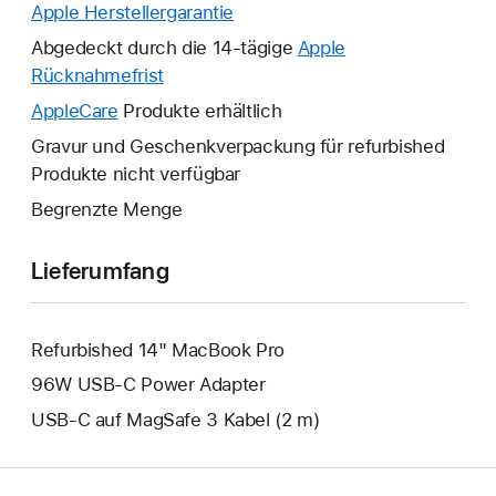
Apple Herstellergarantie
Ein
neues
Abgedeckt durch die 14-tägige
Apple
Fenster
Rücknahmefrist
Ein
wird
neues
AppleCare
Ein
Produkte erhältlich
geöffnet.
Fenster
neues
Gravur und Geschenkverpackung für refurbished
wird
Fenster
Produkte nicht verfügbar
geöffnet.
wird
Begrenzte Menge
geöffnet.
Lieferumfang
Refurbished 14" MacBook Pro
96W USB‑C Power Adapter
USB‑C auf MagSafe 3 Kabel (2 m)