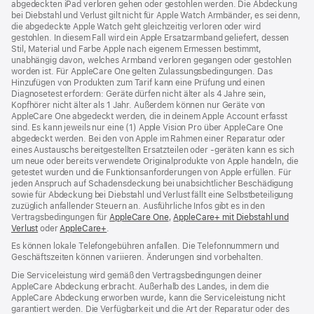
abgedeckten iPad verloren gehen oder gestohlen werden. Die Abdeckung
bei Diebstahl und Verlust gilt nicht für Apple Watch Armbänder, es sei denn,
die abgedeckte Apple Watch geht gleichzeitig verloren oder wird
gestohlen. In diesem Fall wird ein Apple Ersatzarmband geliefert, dessen
Stil, Material und Farbe Apple nach eigenem Ermessen bestimmt,
unabhängig davon, welches Armband verloren gegangen oder gestohlen
worden ist. Für AppleCare One gelten Zulassungsbedingungen. Das
Hinzufügen von Produkten zum Tarif kann eine Prüfung und einen
Diagnosetest erfordern: Geräte dürfen nicht älter als 4 Jahre sein,
Kopfhörer nicht älter als 1 Jahr. Außerdem können nur Geräte von
AppleCare One abgedeckt werden, die in deinem Apple Account erfasst
sind. Es kann jeweils nur eine (1) Apple Vision Pro über AppleCare One
abgedeckt werden. Bei den von Apple im Rahmen einer Reparatur oder
eines Austauschs bereitgestellten Ersatzteilen oder ‑geräten kann es sich
um neue oder bereits verwendete Originalprodukte von Apple handeln, die
getestet wurden und die Funktions­anforderungen von Apple erfüllen. Für
jeden Anspruch auf Schadensdeckung bei unabsichtlicher Beschädigung
sowie für Abdeckung bei Diebstahl und Verlust fällt eine Selbstbeteiligung
zuzüglich anfallender Steuern an. Ausführliche Infos gibt es in den
Vertragsbedingungen für
AppleCare One
(Öffnet
,
AppleCare+ mit Diebstahl und
Verlust
(Öffnet
oder
AppleCare+
(Öffnet
.
ein
ein
ein
neues
Es können lokale Telefongebühren anfallen. Die Telefonnummern und
neues
neues
Fenster)
Geschäftszeiten können variieren. Änderungen sind vorbehalten.
Fenster)
Fenster)
Die Serviceleistung wird gemäß den Vertragsbedingungen deiner
AppleCare Abdeckung erbracht. Außerhalb des Landes, in dem die
AppleCare Abdeckung erworben wurde, kann die Serviceleistung nicht
garantiert werden. Die Verfügbarkeit und die Art der Reparatur oder des