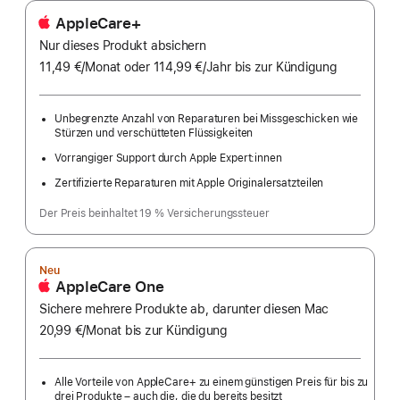
AppleCare+
Nur dieses Produkt absichern
11,49 €
/Monat
pro
oder 114,99 €
/Jahr
Pro
bis zur Kündigung
Monat
Jahr
Unbegrenzte Anzahl von Reparaturen bei Missgeschicken wie
Stürzen und verschütteten Flüssigkeiten
Vorrangiger Support durch Apple Expert:innen
Zertifizierte Reparaturen mit Apple Originalersatzteilen
Der Preis beinhaltet 19 % Versicherungssteuer
Neu
AppleCare One
Sichere mehrere Produkte ab, darunter diesen Mac
20,99 €
/Monat
pro
bis zur Kündigung
Monat
Alle Vorteile von AppleCare+ zu einem günstigen Preis für bis zu
drei Produkte – auch die, die du bereits besitzt