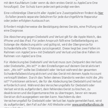
mit dem Kaufdatum (oder wenn du dein erstes Gerät zu AppleCare One
hinzufügst). Der Schutz kann jederzeit gekündigt werden.
Eine vollständige Übersicht aller AppleCare Zusatzgebühren findest du
hier
(Öffnet
. Es fallen jeweils separate Gebühren für jede durchgeführte Reparatur
ein
oder jeden erfolgten Austausch an.
neues
Erfordert möglicherweise die Bestätigung deines Geräts, eine Prüfung und
Fenster)
eine Diagnose.
Die Absicherung gegen Diebstahl und Verlust gilt für die Apple Watch, das
iPhone und das iPad. Für jeden Anspruch fällt eine Selbstbeteiligung an.
Solange die Abdeckung aktiv und gültig ist, wird die Obergrenze für
Schadenfälle alle 12 Monate zurückgesetzt. Diese liegt bei zwei Fällen im
Rahmen von AppleCare+ mit Diebstahl und Verlust und bei drei Fällen im
Rahmen von AppleCare One.
Für Abdeckung bei Diebstahl und Verlust muss zum Zeit­punkt des Verlusts
oder Dieb­stahls „Wo ist?“ in den Einstellungen auf deinem Gerät aktiviert
sein. „Wo ist?“ sollte bei Diebstahl oder Verlust während der gesamten
Schadenfallabwicklung aktiviert und das Gerät mit deinem Apple Account
verknüpft bleiben. Durch das Teilen deines Standorts werden nicht die „Wo
ist?“ Funktionen aktiviert, die für die Abdeckung bei Diebstahl und Verlust
erforderlich sind. Während des Versicherungs­falls für Diebstahl oder
Verlust wirst du aufgefordert, dein fehlendes Gerät zu löschen, zu
deaktivieren und die Eigentums­rechte zu übertragen, bevor ein neues
Gerät an dich ausgegeben werden kann. Nachdem du den
Versicherungsfall für Diebstahl oder Verlust bei Apple gemeldet hast, wirst
du aufgefordert, den Fall auf der AIG Website unter
www.aigtheftandloss.de
(Öf