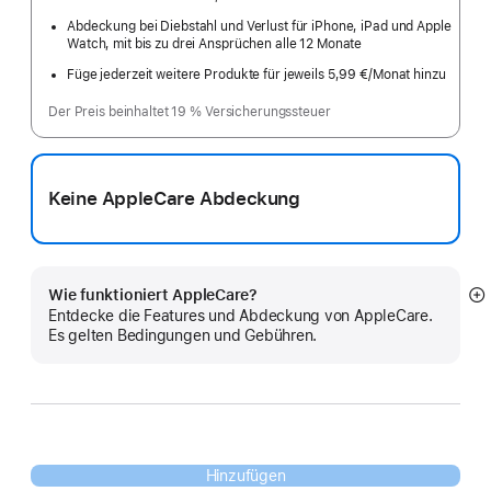
Abdeckung bei Diebstahl und Verlust für iPhone, iPad und Apple
Watch, mit bis zu drei Ansprüchen alle 12 Monate
Füge jederzeit weitere Produkte für jeweils 5,99 €
/Monat hinzu
pro
Monat
Der Preis beinhaltet 19 % Versicherungssteuer
Keine AppleCare Abdeckung
Wie funktioniert AppleCare?
M
Entdecke die Features und Abdeckung von AppleCare.
a
Es gelten Bedingungen und Gebühren.
Hinzufügen