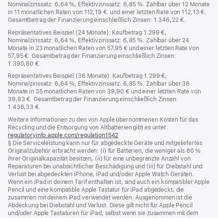
Nominalzinssatz: 6,64 %, Effektivzinssatz: 6,85 %. Zahlbar über 12 Monate
in 11 monatlichen Raten von 112,19 €. und einer letzten Rate von 112,13 €.
Gesamtbetrag der Finanzierung einschließlich Zinsen: 1.346,22 €.
Repräsentatives Beispiel (24 Monate): Kaufbetrag 1.299 €,
Nominalzinssatz: 6,64 %, Effektivzinssatz: 6,85 %. Zahlbar über 24
Monate in 23 monatlichen Raten von 57,95 € und einer letzten Rate von
57,95 €. Gesamtbetrag der Finanzierung einschließlich Zinsen:
1.390,80 €.
Repräsentatives Beispiel (36 Monate): Kaufbetrag 1.299 €,
Nominalzinssatz: 6,64 %, Effektivzinssatz: 6,85 %. Zahlbar über 36
Monate in 35 monatlichen Raten von 39,90 € und einer letzten Rate von
39,83 €. Gesamtbetrag der Finanzierung einschließlich Zinsen:
1.436,33 €.
Weitere Informationen zu den von Apple übernommenen Kosten für das
Recycling und die Entsorgung von Altbatterien gibt es unter
regulatoryinfo.apple.com/regulation1542
(öffnet
§ Die Serviceleistung kann nur für abgedeckte Geräte und mitgeliefertes
ein
Originalzubehör erbracht werden: (i) für Batterien, die weniger als 80 %
neues
ihrer Originalkapazität besitzen, (ii) für eine unbegrenzte Anzahl von
Fenster)
Reparaturen bei unabsichtlicher Beschädigung und (iii) für Diebstahl und
Verlust bei abgedeckten iPhone, iPad und/oder Apple Watch Geräten.
Wenn ein iPad in deinem Tarif enthalten ist, sind auch ein kompatibler Apple
Pencil und eine kompatible Apple Tastatur für iPad abgedeckt, die
zusammen mit deinem iPad verwendet werden. Ausgenommen ist die
Abdeckung bei Diebstahl und Verlust. Diese gilt nicht für Apple Pencil
und/oder Apple Tastaturen für iPad, selbst wenn sie zusammen mit dem