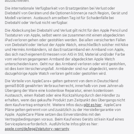
abzuschließen.
ein
ne
Die internationale Verfügbarkeit von Ersatzgeräten bei Verlust oder
Fen
Diebstahl von Geräten und die Optionen können je nach Region, Gerät und
Modell variieren. Austausch am selben Tag ist für Schadenfälle bei
Diebstahl oder Verlust nicht verfügbar.
Die Abdeckung bei Diebstahl und Verlust gilt nicht für den Apple Pencil und
Tastaturen von Apple, selbst wenn sie zusammen mit einem abgedeckten
iPad verloren gehen oder gestohlen werden. Bei allen versicherten Fällen
von Diebstahl oder Verlust der Apple Watch, einschließlich solcher mit Nike
und Hermès Armbändern, ist das Ersatzarmband ein Armband von Apple,
das sich nach eigenem Ermessen von AIG in Stil, Material und/oder Farbe
vom verloren gegangenen Armband der abgedeckten Apple Watch
unterscheiden kann. Geht nur das Armband verloren oder wird gestohlen,
ist dies kein Versicherungsfall. Armbänder sind nur abgedeckt, wenn die
dazugehörige Apple Watch verloren geht oder gestohlen wird.
Die Vorteile von AppleCare+ gelten getrennt von dem in Deutschland
gemäß BGB gewährten Verbraucher­recht, inner­halb von zwei Jahren ab
Übergang der Ware eine kosten­lose Reparatur, einen kosten­losen
Austausch, einen Rabatt oder eine Rück­zahlung durch den Händler zu
erhalten, wenn das gekaufte Produkt zum Zeit­punkt des Übergangs nicht
dem Kauf­vertrag ent­spricht. Weitere Infos dazu
gibt es hier
(Öffnet
. AppleCare
Pläne gelten getrennt von und zu­sätz­lich zu der Hersteller­garantie von
ein
Apple. AppleCare Pläne setzen das Einverständnis mit den
neues
Vertragsbedingungen voraus. Beim Kauf eines Geräts ist kein Kauf eines
Fenster)
Serviceplans erfor­der­lich. Ausführliche Infos gibt es hier:
apple.com/de/legal/statutory-warranty
(Öffnet
.
ein