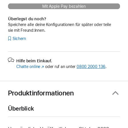
Mit Apple Pay bezahlen
Überlegst du noch?
Speichere alle deine Konfigurationen für später oder teile
sie mit Freund:innen.
Sichern
Hilfe beim Einkauf.
Chatte online
(Öffnet
oder ruf an unter
0800 2000 136
.
ein
neues
Fenster)
Produktinformationen
Überblick