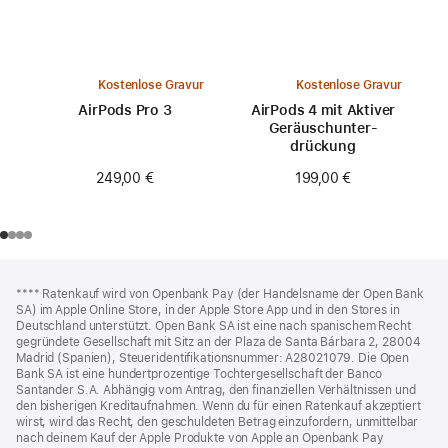
Kostenlose Gravur
Kostenlose Gravur
AirPods Pro 3
AirPods 4 mit Aktiver
Geräusch­unter­
drückung
249,00 €
199,00 €
Footer
Fußnoten
Fußnote
**** Ratenkauf wird von Openbank Pay (der Handelsname der Open Bank
SA) im Apple Online Store, in der Apple Store App und in den Stores in
Deutschland unterstützt. Open Bank SA ist eine nach spanischem Recht
gegründete Gesellschaft mit Sitz an der Plaza de Santa Bárbara 2, 28004
Madrid (Spanien), Steueridentifikationsnummer: A28021079. Die Open
Bank SA ist eine hundertprozentige Tochtergesellschaft der Banco
Santander S.A. Abhängig vom Antrag, den finanziellen Verhältnissen und
den bisherigen Kreditaufnahmen. Wenn du für einen Ratenkauf akzeptiert
wirst, wird das Recht, den geschuldeten Betrag einzufordern, unmittelbar
nach deinem Kauf der Apple Produkte von Apple an Openbank Pay