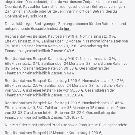
abgetreten. Das bedeutet, dass du von diesem Zeitpunkt an nur noch an
Openbank Pay zahlen kannst, um den geschuldeten Betrag zu verringern.
Zahlungen an Apple oder Dritte verringern nicht den Betrag, den du
Openbank Pay schuldest.
Die vollständigen Bedingungen, Zahlungsoptionen für den Ratenkauf und
entsprechende Beispiele findest du
hier
(Öffnet
.
ein
Repräsentatives Beispiel: Kaufbetrag 949 €, Nominalzinssatz: 0 %,
neues
Effektivzinssatz: 0 %, Zahlbar über 12 Monate in 11 monatlichen Raten von
Fenster)
79,08 € und einer letzten Rate von 79,12 €. Gesamtbetrag der
Finanzierung einschließlich Zinsen: 949 €.
Repräsentatives Beispiel: Kaufbetrag 949 €, Nominalzinssatz: 0 %,
Effektivzinssatz: 0 %, Zahlbar über 24 Monate in 23 monatlichen Raten von
39,54 € und einer letzten Rate von 39,58 €. Gesamtbetrag der
Finanzierung einschließlich Zinsen: 949 €.
Repräsentatives Beispiel: Kaufbetrag 1.299 €, Nominalzinssatz: 2,47 %,
Effektivzinssatz: 2,5 %. Zahlbar über 24 Monate in 23 monatlichen Raten
von 55,53 € und einer letzten Rate von 55,50 €. Gesamtbetrag der
Finanzierung einschließlich Zinsen: 1.332,69 €.
Repräsentatives Beispiel: Kaufbetrag 1.299 €, Nominalzinssatz: 3,45 %,
Effektivzinssatz: 3,5 %. Zahlbar über 36 Monate in 35 monatlichen Raten
von 38,03 € und einer letzten Rate von 38,22 €. Gesamtbetrag der
Finanzierung einschließlich Zinsen: 1.369,27 €.
Nur zertifizierte refurbished Produkte sowie Produkte im Bildungsbereich:
Repräsentatives Beispiel (12 Monate): Kaufbetrag 1.299 €,