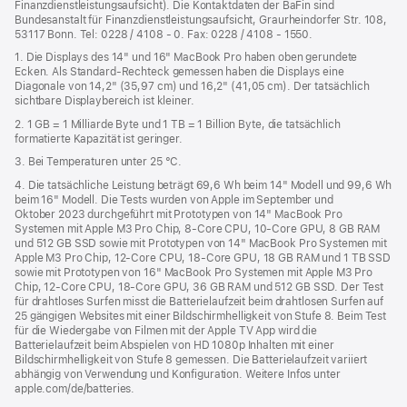
Finanzdienstleistungsaufsicht). Die Kontaktdaten der BaFin sind
Bundesanstalt für Finanzdienstleistungsaufsicht, Graurheindorfer Str. 108,
53117 Bonn. Tel: 0228 / 4108 - 0. Fax: 0228 / 4108 - 1550.
1. Die Displays des 14" und 16" MacBook Pro haben oben gerundete
Ecken. Als Standard-Rechteck gemessen haben die Displays eine
Diagonale von 14,2" (35,97 cm) und 16,2" (41,05 cm). Der tatsächlich
sichtbare Displaybereich ist kleiner.
2. 1 GB = 1 Milliarde Byte und 1 TB = 1 Billion Byte, die tatsächlich
formatierte Kapazität ist geringer.
3. Bei Temperaturen unter 25 °C.
4. Die tatsächliche Leistung beträgt 69,6 Wh beim 14" Modell und 99,6 Wh
beim 16" Modell. Die Tests wurden von Apple im September und
Oktober 2023 durchgeführt mit Prototypen von 14" MacBook Pro
Systemen mit Apple M3 Pro Chip, 8‑Core CPU, 10‑Core GPU, 8 GB RAM
und 512 GB SSD sowie mit Prototypen von 14" MacBook Pro Systemen mit
Apple M3 Pro Chip, 12‑Core CPU, 18‑Core GPU, 18 GB RAM und 1 TB SSD
sowie mit Prototypen von 16" MacBook Pro Systemen mit Apple M3 Pro
Chip, 12‑Core CPU, 18‑Core GPU, 36 GB RAM und 512 GB SSD. Der Test
für drahtloses Surfen misst die Batterielaufzeit beim drahtlosen Surfen auf
25 gängigen Websites mit einer Bildschirmhelligkeit von Stufe 8. Beim Test
für die Wiedergabe von Filmen mit der Apple TV App wird die
Batterielaufzeit beim Abspielen von HD 1080p Inhalten mit einer
Bildschirmhelligkeit von Stufe 8 gemessen. Die Batterielaufzeit variiert
abhängig von Verwendung und Konfiguration. Weitere Infos unter
apple.com/de/batteries.