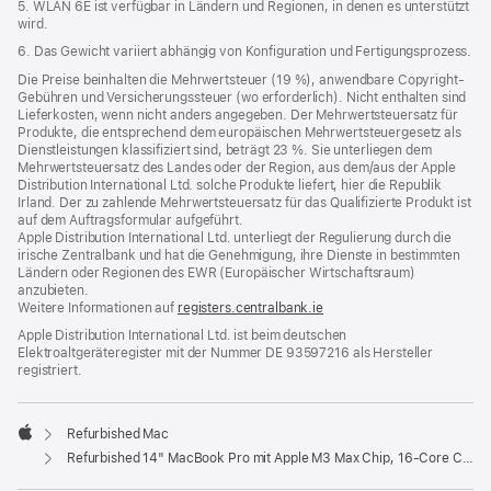
5. WLAN 6E ist verfügbar in Ländern und Regionen, in denen es unterstützt
wird.
6. Das Gewicht variiert abhängig von Konfiguration und Fertigungsprozess.
Die Preise beinhalten die Mehrwertsteuer (19 %), anwendbare Copyright-
Gebühren und Versicherungssteuer (wo erforderlich). Nicht enthalten sind
Lieferkosten, wenn nicht anders angegeben. Der Mehrwertsteuersatz für
Produkte, die entsprechend dem europäischen Mehrwertsteuergesetz als
Dienstleistungen klassifiziert sind, beträgt 23 %. Sie unterliegen dem
Mehrwertsteuersatz des Landes oder der Region, aus dem/aus der Apple
Distribution International Ltd. solche Produkte liefert, hier die Republik
Irland. Der zu zahlende Mehrwertsteuersatz für das Qualifizierte Produkt ist
auf dem Auftragsformular aufgeführt.
Apple Distribution International Ltd. unterliegt der Regulierung durch die
irische Zentralbank und hat die Genehmigung, ihre Dienste in bestimmten
Ländern oder Regionen des EWR (Europäischer Wirtschaftsraum)
anzubieten.
Weitere Informationen auf
registers.centralbank.ie
Apple Distribution International Ltd. ist beim deutschen
Elektroaltgeräteregister mit der Nummer DE 93597216 als Hersteller
registriert.
Refurbished Mac
Apple
Refurbished 14" MacBook Pro mit Apple M3 Max Chip, 16‑Core CPU und 40‑Core GPU - Silber