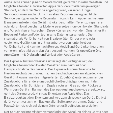
Austauschs können je nach Gerätemodell, geltenden lokalen Gesetzen und
Möglichkeiten der autorisierten Apple Service Provider am jeweiligen
Standort, an dem der Service angefragt wird, variieren. Einige
Serviceoptionen sind u. U. nicht in allen Regionen verfügbar. Ist der
Service verfügbar und eine Reparatur möglich, kann Apple nach eigenem
Ermessen anbieten, das Gerät mit lokal beschafften Teilen zu reparieren
oder durch lokal beschaffte Modelle zu ersetzen, die den lokalen Standards
und Vorschriften entsprechen. Diese können sich von dem Originalgerät in
Bezug auf Farbe und/oder technische Daten unterscheiden. Die
internationale Verfügbarkeit von Ersatzgeräten für verlorene oder
gestohlene Geräte kann nicht garantiert werden, unterliegt der
Verfügbarkeit und kann je nach Region, Modell und Gerätekonfiguration
variieren. Infos gibt es in den Vertragsbedingungen für
AppleCare One
(Öffnet
,
AppleCare+ mit Diebstahl und Verlust
(Öffnet
oder
AppleCare+
(Öffnet
.
ein
ein
ein
neues
Der Express-Austauschservice unterliegt der Verfügbarkeit, den
neues
neues
Fenster
Möglichkeiten und den lokalen Gesetzen zum Zeitpunkt der
Fenster)
Fenster)
Inanspruchnahme des Service. Der Express-Austauschservice für
Hardwareschutz bei unabsichtlichen Beschädigungen am abgedeckten
Gerät (mit Ausnahme des mitgelieferten Zubehörs) unterliegt immer der
Zusatzgebühr für andere unabsichtliche Beschädigungen, nicht der
Zusatzgebühr für Schäden am Display oder am Glas auf der Rückseite.
Wenn dein Gerät im Rahmen des Express-Austauschservice ersetzt wird,
geht das Originalprodukt in das Eigentum von Apple über. Das
Ersatzprodukt ist dein Eigentum und wird zum abgedeckten Gerät. Du bist
dafür verantwortlich, ein Backup aller Softwareprogramme, Daten und
Passwörter, die sich auf deinem Originalgerät befinden, zu erstellen.
Der Schutz beginnt mit dem Versand oder der Abholung deines Geräts oder