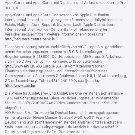
AppleCare+ und AppleCare+ mit Dieb­stahl und Verlust sind optionale Pro­
neues
gramme.
Fenster)
AppleCare+ und AppleCare One werden von Apple Distribution
International Limited mit eingetragenem Firmensitz in Hollyhill Industrial
Estate, Hollyhill Cork, Republik Irland verkauft. Apple Distribution
International ist ein von der Central Bank of Ireland regulierter
Versicherungsvermittler. Weitere Informationen gibt es unter
http://registers.centralbank.ie
(Öffnet
.
ein
Diese Versicherung wird ausschließlich von AIG Europe S.A. gezeichnet,
neues
einem Versicherungsunternehmen mit R.C.S. Luxemburger
Fenster)
Registernummer B 218806. Der Hauptsitz von AIG Europe S.A. befindet
sich in 35 D Avenue, John F. Kennedy, L‑1855, Luxemburg,
http://www.aig.lu/
(Öffnet
. AIG Europe S.A. ist vom luxemburgischen
Finanzministerium zugelassen und untersteht der Aufsicht des
ein
Commissariat aux Assurances 7, Boulevard Joseph II, L‑1840 Luxemburg,
neues
GD de Luxembourg, Tel.: (+43) 1 249 59 0, caa@caa.lu,
Fenster)
http://www.caa.lu/
(Öffnet
.
ein
Die Preise für AppleCare+ und AppleCare One verstehen sich inklusive
neues
19 % Versicherungssteuer. Diese Versicherungssteuer wird unter der
Fenster)
Steuer‑ID 807/V20000024620 des Bundeszentralamts für Steuern
abgeführt.
AIG Europe S.A., Direktion für Deutschland, hat ihren eingetragenen
Firmensitz in der Neuen Mainzer Straße 46‑50, 60311 Frankfurt,
Deutschland und ist im Handelsregister des Amtsgerichts Frankfurt am
Main unter HRB 112611 eingetragen. Die Aufsicht für das Geschäft in
Deutschland liegt bei der BaFin (Bundesanstalt für