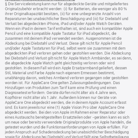
§ Die Serviceleistung kann nur für abgedeckte Geräte und mitgeliefertes
ein
Originalzubehör erbracht werden: (i) für Batterien, die weniger als 80 %
neues
ihrer Originalkapazität besitzen, (ii) für eine unbegrenzte Anzahl von
Fenster)
Reparaturen bei unabsichtlicher Beschädigung und (iii) für Diebstahl und
Verlust bei abgedeckten iPhone, iPad und/oder Apple Watch Geräten.
Wenn ein iPad in deinem Tarif enthalten ist, sind auch ein kompatibler Apple
Pencil und eine kompatible Apple Tastatur für iPad abgedeckt, die
zusammen mit deinem iPad verwendet werden. Ausgenommen ist die
Abdeckung bei Diebstahl und Verlust. Diese gilt nicht für Apple Pencil
und/oder Apple Tastaturen für iPad, selbst wenn sie zusammen mit dem
abgedeckten iPad verloren gehen oder gestohlen werden. Die Abdeckung
bei Diebstahl und Verlust gilt nicht für Apple Watch Armbänder, es sei denn,
die abgedeckte Apple Watch geht gleichzeitig verloren oder wird
gestohlen. In diesem Fall wird ein Apple Ersatzarmband geliefert, dessen
Stil, Material und Farbe Apple nach eigenem Ermessen bestimmt,
unabhängig davon, welches Armband verloren gegangen oder gestohlen
worden ist. Für AppleCare One gelten Zulassungsbedingungen. Das
Hinzufügen von Produkten zum Tarif kann eine Prüfung und einen
Diagnosetest erfordern: Geräte dürfen nicht älter als 4 Jahre sein,
Kopfhörer nicht älter als 1 Jahr. Außerdem können nur Geräte von
AppleCare One abgedeckt werden, die in deinem Apple Account erfasst
sind. Es kann jeweils nur eine (1) Apple Vision Pro über AppleCare One
abgedeckt werden. Bei den von Apple im Rahmen einer Reparatur oder
eines Austauschs bereitgestellten Ersatzteilen oder ‑geräten kann es sich
um neue oder bereits verwendete Originalprodukte von Apple handeln, die
getestet wurden und die Funktions­anforderungen von Apple erfüllen. Für
jeden Anspruch auf Schadensdeckung bei unabsichtlicher Beschädigung
sowie für Abdeckung bei Diebstahl und Verlust fällt eine Selbstbeteiligung