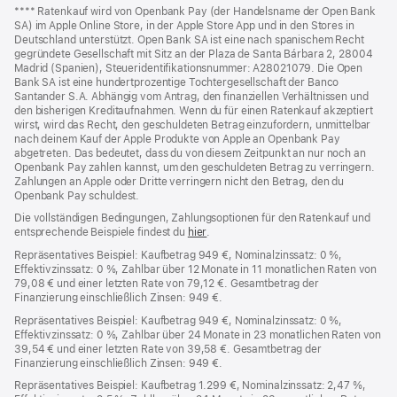
Fußnoten
Fußnote
**** Ratenkauf wird von Openbank Pay (der Handelsname der Open Bank
SA) im Apple Online Store, in der Apple Store App und in den Stores in
Deutschland unterstützt. Open Bank SA ist eine nach spanischem Recht
gegründete Gesellschaft mit Sitz an der Plaza de Santa Bárbara 2, 28004
Madrid (Spanien), Steueridentifikationsnummer: A28021079. Die Open
Bank SA ist eine hundertprozentige Tochtergesellschaft der Banco
Santander S.A. Abhängig vom Antrag, den finanziellen Verhältnissen und
den bisherigen Kreditaufnahmen. Wenn du für einen Ratenkauf akzeptiert
wirst, wird das Recht, den geschuldeten Betrag einzufordern, unmittelbar
nach deinem Kauf der Apple Produkte von Apple an Openbank Pay
abgetreten. Das bedeutet, dass du von diesem Zeitpunkt an nur noch an
Openbank Pay zahlen kannst, um den geschuldeten Betrag zu verringern.
Zahlungen an Apple oder Dritte verringern nicht den Betrag, den du
Openbank Pay schuldest.
Die vollständigen Bedingungen, Zahlungsoptionen für den Ratenkauf und
entsprechende Beispiele findest du
hier
(Öffnet
.
ein
Repräsentatives Beispiel: Kaufbetrag 949 €, Nominalzinssatz: 0 %,
neues
Effektivzinssatz: 0 %, Zahlbar über 12 Monate in 11 monatlichen Raten von
Fenster)
79,08 € und einer letzten Rate von 79,12 €. Gesamtbetrag der
Finanzierung einschließlich Zinsen: 949 €.
Repräsentatives Beispiel: Kaufbetrag 949 €, Nominalzinssatz: 0 %,
Effektivzinssatz: 0 %, Zahlbar über 24 Monate in 23 monatlichen Raten von
39,54 € und einer letzten Rate von 39,58 €. Gesamtbetrag der
Finanzierung einschließlich Zinsen: 949 €.
Repräsentatives Beispiel: Kaufbetrag 1.299 €, Nominalzinssatz: 2,47 %,