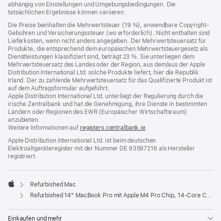
abhängig von Einstellungen und Umgebungsbedingungen. Die
tatsächlichen Ergebnisse können variieren.
Die Preise beinhalten die Mehrwertsteuer (19 %), anwendbare Copyright-
Gebühren und Versicherungssteuer (wo erforderlich). Nicht enthalten sind
Lieferkosten, wenn nicht anders angegeben. Der Mehrwertsteuersatz für
Produkte, die entsprechend dem europäischen Mehrwertsteuergesetz als
Dienstleistungen klassifiziert sind, beträgt 23 %. Sie unterliegen dem
Mehrwertsteuersatz des Landes oder der Region, aus dem/aus der Apple
Distribution International Ltd. solche Produkte liefert, hier die Republik
Irland. Der zu zahlende Mehrwertsteuersatz für das Qualifizierte Produkt ist
auf dem Auftragsformular aufgeführt.
Apple Distribution International Ltd. unterliegt der Regulierung durch die
irische Zentralbank und hat die Genehmigung, ihre Dienste in bestimmten
Ländern oder Regionen des EWR (Europäischer Wirtschaftsraum)
anzubieten.
Weitere Informationen auf
registers.centralbank.ie
Apple Distribution International Ltd. ist beim deutschen
Elektroaltgeräteregister mit der Nummer DE 93597216 als Hersteller
registriert.
Refurbished Mac
Apple
Refurbished 14" MacBook Pro mit Apple M4 Pro Chip, 14‑Core CPU und 20‑Core GPU – Silber
Einkaufen und mehr