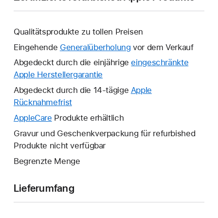
Qualitätsprodukte zu tollen Preisen
Eingehende
Generalüberholung
vor dem Verkauf
Abgedeckt durch die einjährige
eingeschränkte
Apple Herstellergarantie
Ein
neues
Abgedeckt durch die 14-tägige
Apple
Fenster
Rücknahmefrist
Ein
wird
neues
AppleCare
Ein
Produkte erhältlich
geöffnet.
Fenster
neues
Gravur und Geschenkverpackung für refurbished
wird
Fenster
Produkte nicht verfügbar
geöffnet.
wird
Begrenzte Menge
geöffnet.
Lieferumfang