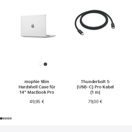
mophie Slim
Thunderbolt 5
Hardshell Case für
(USB‑C) Pro Kabel
14" MacBook Pro
(1 m)
49,95 €
79,00 €
Footer