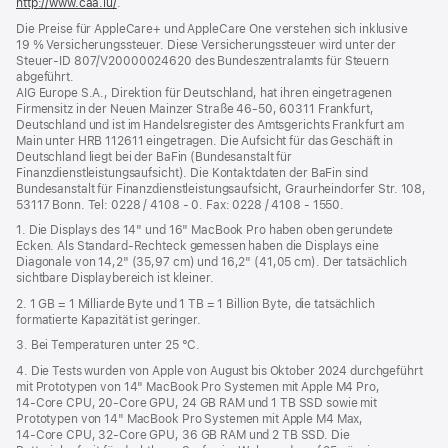
http://www.caa.lu/
(Öffnet
.
ein
Die Preise für AppleCare+ und AppleCare One verstehen sich inklusive
neues
19 % Versicherungssteuer. Diese Versicherungssteuer wird unter der
Fenster)
Steuer‑ID 807/V20000024620 des Bundeszentralamts für Steuern
abgeführt.
AIG Europe S.A., Direktion für Deutschland, hat ihren eingetragenen
Firmensitz in der Neuen Mainzer Straße 46‑50, 60311 Frankfurt,
Deutschland und ist im Handelsregister des Amtsgerichts Frankfurt am
Main unter HRB 112611 eingetragen. Die Aufsicht für das Geschäft in
Deutschland liegt bei der BaFin (Bundesanstalt für
Finanzdienstleistungsaufsicht). Die Kontaktdaten der BaFin sind
Bundesanstalt für Finanzdienstleistungsaufsicht, Graurheindorfer Str. 108,
53117 Bonn. Tel: 0228 / 4108 - 0. Fax: 0228 / 4108 - 1550.
1. Die Displays des 14" und 16" MacBook Pro haben oben gerundete
Ecken. Als Standard-Rechteck gemessen haben die Displays eine
Diagonale von 14,2" (35,97 cm) und 16,2" (41,05 cm). Der tatsächlich
sichtbare Displaybereich ist kleiner.
2. 1 GB = 1 Milliarde Byte und 1 TB = 1 Billion Byte, die tatsächlich
formatierte Kapazität ist geringer.
3. Bei Temperaturen unter 25 °C.
4. Die Tests wurden von Apple von August bis Oktober 2024 durchgeführt
mit Prototypen von 14" MacBook Pro Systemen mit Apple M4 Pro,
14‑Core CPU, 20‑Core GPU, 24 GB RAM und 1 TB SSD sowie mit
Prototypen von 14" MacBook Pro Systemen mit Apple M4 Max,
14‑Core CPU, 32‑Core GPU, 36 GB RAM und 2 TB SSD. Die