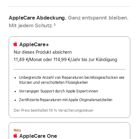
AppleCare Abdeckung.
Ganz entspannt bleiben.
Mit jedem Schutz.
§
AppleCare+
Nur dieses Produkt absichern
11,49 €
/Monat
pro
oder 114,99 €
/Jahr
Pro
bis zur Kündigung
Monat
Jahr
Unbegrenzte Anzahl von Reparaturen bei Missgeschicken wie
Stürzen und verschütteten Flüssigkeiten
Vorrangiger Support durch Apple Expert:innen
Zertifizierte Reparaturen mit Apple Originalersatzteilen
Der Preis beinhaltet 19 % Versicherungssteuer
Neu
AppleCare One