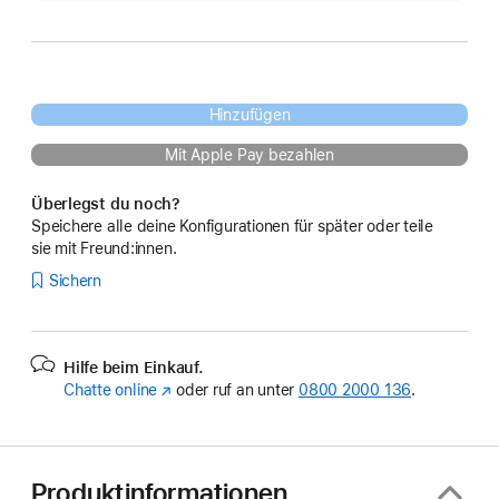
Hinzufügen
Mit Apple Pay bezahlen
Überlegst du noch?
Speichere alle deine Konfigurationen für später oder teile
sie mit Freund:innen.
Sichern
Hilfe beim Einkauf.
Chatte online
(Öffnet
oder ruf an unter
0800 2000 136
.
ein
neues
Fenster)
Produktinformationen