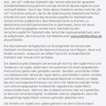
sein. „Wo ist?“ sollte bei Diebstahl oder Verlust während der gesamten
Schadenfallabwicklung aktiviert und das Gerät mit deinem Apple Account
verknüpft bleiben. Durch das Teilen deines Standorts werden nicht die „Wo
ist?“ Funktionen aktiviert, die für die Abdeckung bei Diebstahl und Verlust
erforderlich sind. Während des Versicherungs­falls für Diebstahl oder
Verlust wirst du aufgefordert, dein fehlendes Gerät zu löschen, zu
deaktivieren und die Eigentums­rechte zu übertragen, bevor ein neues
Gerät an dich ausgegeben werden kann. Nachdem du den
Versicherungsfall für Diebstahl oder Verlust bei Apple gemeldet hast, wirst
du aufgefordert, den Fall auf der AIG Website unter
www.aigtheftandloss.de
(Öf
abzuschließen.
ein
ne
Die internationale Verfügbarkeit von Ersatzgeräten bei Verlust oder
Fen
Diebstahl von Geräten und die Optionen können je nach Region, Gerät und
Modell variieren. Austausch am selben Tag ist für Schadenfälle bei
Diebstahl oder Verlust nicht verfügbar.
Die Abdeckung bei Diebstahl und Verlust gilt nicht für den Apple Pencil und
Tastaturen von Apple, selbst wenn sie zusammen mit einem abgedeckten
iPad verloren gehen oder gestohlen werden. Bei allen versicherten Fällen
von Diebstahl oder Verlust der Apple Watch, einschließlich solcher mit Nike
und Hermès Armbändern, ist das Ersatzarmband ein Armband von Apple,
das sich nach eigenem Ermessen von AIG in Stil, Material und/oder Farbe
vom verloren gegangenen Armband der abgedeckten Apple Watch
unterscheiden kann. Geht nur das Armband verloren oder wird gestohlen,
ist dies kein Versicherungsfall. Armbänder sind nur abgedeckt, wenn die
dazugehörige Apple Watch verloren geht oder gestohlen wird.
Die Vorteile von AppleCare+ gelten getrennt von dem in Deutschland