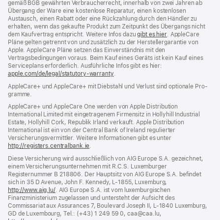
gemäß BGB gewährten Verbraucher­recht, inner­halb von zwei Jahren ab
Übergang der Ware eine kosten­lose Reparatur, einen kosten­losen
Austausch, einen Rabatt oder eine Rück­zahlung durch den Händler zu
erhalten, wenn das gekaufte Produkt zum Zeit­punkt des Übergangs nicht
dem Kauf­vertrag ent­spricht. Weitere Infos dazu
gibt es hier
(Öffnet
. AppleCare
Pläne gelten getrennt von und zu­sätz­lich zu der Hersteller­garantie von
ein
Apple. AppleCare Pläne setzen das Einverständnis mit den
neues
Vertragsbedingungen voraus. Beim Kauf eines Geräts ist kein Kauf eines
Fenster)
Serviceplans erfor­der­lich. Ausführliche Infos gibt es hier:
apple.com/de/legal/statutory-warranty
(Öffnet
.
ein
AppleCare+ und AppleCare+ mit Dieb­stahl und Verlust sind optionale Pro­
neues
gramme.
Fenster)
AppleCare+ und AppleCare One werden von Apple Distribution
International Limited mit eingetragenem Firmensitz in Hollyhill Industrial
Estate, Hollyhill Cork, Republik Irland verkauft. Apple Distribution
International ist ein von der Central Bank of Ireland regulierter
Versicherungsvermittler. Weitere Informationen gibt es unter
http://registers.centralbank.ie
(Öffnet
.
ein
Diese Versicherung wird ausschließlich von AIG Europe S.A. gezeichnet,
neues
einem Versicherungsunternehmen mit R.C.S. Luxemburger
Fenster)
Registernummer B 218806. Der Hauptsitz von AIG Europe S.A. befindet
sich in 35 D Avenue, John F. Kennedy, L‑1855, Luxemburg,
http://www.aig.lu/
(Öffnet
. AIG Europe S.A. ist vom luxemburgischen
Finanzministerium zugelassen und untersteht der Aufsicht des
ein
Commissariat aux Assurances 7, Boulevard Joseph II, L‑1840 Luxemburg,
neues
GD de Luxembourg, Tel.: (+43) 1 249 59 0, caa@caa.lu,
Fenster)