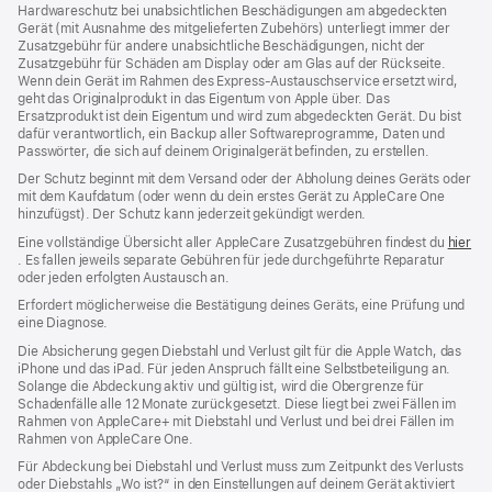
Hardwareschutz bei unabsichtlichen Beschädigungen am abgedeckten
Gerät (mit Ausnahme des mitgelieferten Zubehörs) unterliegt immer der
Zusatzgebühr für andere unabsichtliche Beschädigungen, nicht der
Zusatzgebühr für Schäden am Display oder am Glas auf der Rückseite.
Wenn dein Gerät im Rahmen des Express-Austauschservice ersetzt wird,
geht das Originalprodukt in das Eigentum von Apple über. Das
Ersatzprodukt ist dein Eigentum und wird zum abgedeckten Gerät. Du bist
dafür verantwortlich, ein Backup aller Softwareprogramme, Daten und
Passwörter, die sich auf deinem Originalgerät befinden, zu erstellen.
Der Schutz beginnt mit dem Versand oder der Abholung deines Geräts oder
mit dem Kaufdatum (oder wenn du dein erstes Gerät zu AppleCare One
hinzufügst). Der Schutz kann jederzeit gekündigt werden.
Eine vollständige Übersicht aller AppleCare Zusatzgebühren findest du
hier
(Öffnet
. Es fallen jeweils separate Gebühren für jede durchgeführte Reparatur
ein
oder jeden erfolgten Austausch an.
neues
Erfordert möglicherweise die Bestätigung deines Geräts, eine Prüfung und
Fenster)
eine Diagnose.
Die Absicherung gegen Diebstahl und Verlust gilt für die Apple Watch, das
iPhone und das iPad. Für jeden Anspruch fällt eine Selbstbeteiligung an.
Solange die Abdeckung aktiv und gültig ist, wird die Obergrenze für
Schadenfälle alle 12 Monate zurückgesetzt. Diese liegt bei zwei Fällen im
Rahmen von AppleCare+ mit Diebstahl und Verlust und bei drei Fällen im
Rahmen von AppleCare One.
Für Abdeckung bei Diebstahl und Verlust muss zum Zeit­punkt des Verlusts
oder Dieb­stahls „Wo ist?“ in den Einstellungen auf deinem Gerät aktiviert