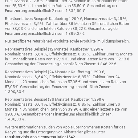
Effektivzinssatz: 2,5 %. Zahlbar über 24 Monate in 23 monatlichen Raten
von 55,53 € und einer letzten Rate von 55,50 €. Gesamtbetrag der
Finanzierung einschließlich Zinsen: 1.332,69 €.
Repräsentatives Beispiel: Kaufbetrag 1.299 €, Nominalzinssatz: 3,45 %,
Effektivzinssatz: 3,5 %. Zahlbar über 36 Monate in 35 monatlichen Raten
von 38,03 € und einer letzten Rate von 38,22 €. Gesamtbetrag der
Finanzierung einschließlich Zinsen: 1.369,27 €.
Nur zertifizierte refurbished Produkte sowie Produkte im Bildungsbereich:
Repräsentatives Beispiel (12 Monate): Kaufbetrag 1.299 €,
Nominalzinssatz: 6,64 %, Effektivzinssatz: 6,85 %. Zahlbar über 12 Monate
in 11 monatlichen Raten von 112,19 €. und einer letzten Rate von 112,13 €.
Gesamtbetrag der Finanzierung einschließlich Zinsen: 1.346,22 €.
Repräsentatives Beispiel (24 Monate): Kaufbetrag 1.299 €,
Nominalzinssatz: 6,64 %, Effektivzinssatz: 6,85 %. Zahlbar über 24
Monate in 23 monatlichen Raten von 57,95 € und einer letzten Rate von
57,95 €. Gesamtbetrag der Finanzierung einschließlich Zinsen:
1.390,80 €.
Repräsentatives Beispiel (36 Monate): Kaufbetrag 1.299 €,
Nominalzinssatz: 6,64 %, Effektivzinssatz: 6,85 %. Zahlbar über 36
Monate in 35 monatlichen Raten von 39,90 € und einer letzten Rate von
39,83 €. Gesamtbetrag der Finanzierung einschließlich Zinsen:
1.436,33 €.
Weitere Informationen zu den von Apple übernommenen Kosten für das
Recycling und die Entsorgung von Altbatterien gibt es unter
regulatoryinfo.apple.com/regulation1542
(öffnet