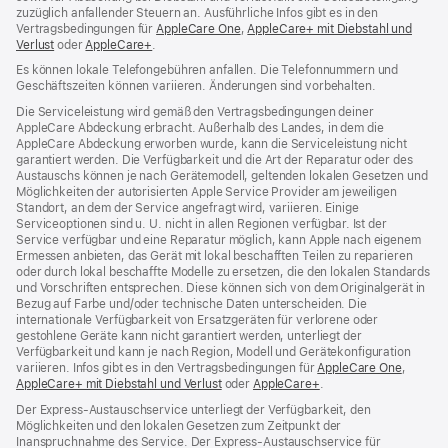
zuzüglich anfallender Steuern an. Ausführliche Infos gibt es in den
Vertragsbedingungen für
AppleCare One
(Öffnet
,
AppleCare+ mit Diebstahl und
Verlust
(Öffnet
oder
AppleCare+
(Öffnet
.
ein
ein
ein
neues
Es können lokale Telefongebühren anfallen. Die Telefonnummern und
neues
neues
Fenster)
Geschäftszeiten können variieren. Änderungen sind vorbehalten.
Fenster)
Fenster)
Die Serviceleistung wird gemäß den Vertragsbedingungen deiner
AppleCare Abdeckung erbracht. Außerhalb des Landes, in dem die
AppleCare Abdeckung erworben wurde, kann die Serviceleistung nicht
garantiert werden. Die Verfügbarkeit und die Art der Reparatur oder des
Austauschs können je nach Gerätemodell, geltenden lokalen Gesetzen und
Möglichkeiten der autorisierten Apple Service Provider am jeweiligen
Standort, an dem der Service angefragt wird, variieren. Einige
Serviceoptionen sind u. U. nicht in allen Regionen verfügbar. Ist der
Service verfügbar und eine Reparatur möglich, kann Apple nach eigenem
Ermessen anbieten, das Gerät mit lokal beschafften Teilen zu reparieren
oder durch lokal beschaffte Modelle zu ersetzen, die den lokalen Standards
und Vorschriften entsprechen. Diese können sich von dem Originalgerät in
Bezug auf Farbe und/oder technische Daten unterscheiden. Die
internationale Verfügbarkeit von Ersatzgeräten für verlorene oder
gestohlene Geräte kann nicht garantiert werden, unterliegt der
Verfügbarkeit und kann je nach Region, Modell und Gerätekonfiguration
variieren. Infos gibt es in den Vertragsbedingungen für
AppleCare One
(Öffnet
,
AppleCare+ mit Diebstahl und Verlust
(Öffnet
oder
AppleCare+
(Öffnet
.
ein
ein
ein
neues
Der Express-Austauschservice unterliegt der Verfügbarkeit, den
neues
neues
Fenster
Möglichkeiten und den lokalen Gesetzen zum Zeitpunkt der
Fenster)
Fenster)
Inanspruchnahme des Service. Der Express-Austauschservice für