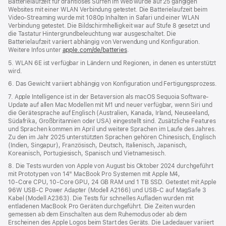
Batterielaufzeit für drahtloses Surfen im Web wurde auf 25 gängigen
Websites mit einer WLAN Verbindung getestet. Die Batterielaufzeit beim
Video-Streaming wurde mit 1080p Inhalten in Safari und einer WLAN
Verbindung getestet. Die Bildschirmhelligkeit war auf Stufe 8 gesetzt und
die Tastatur Hintergrundbeleuchtung war ausgeschaltet. Die
Batterielaufzeit variiert abhängig von Verwendung und Konfiguration.
Weitere Infos unter
apple.com/de/batteries
.
5. WLAN 6E ist verfügbar in Ländern und Regionen, in denen es unterstützt
wird.
6. Das Gewicht variiert abhängig von Konfiguration und Fertigungsprozess.
7. Apple Intelligence ist in der Betaversion als macOS Sequoia Software-
Update auf allen Mac Modellen mit M1 und neuer verfügbar, wenn Siri und
die Gerätesprache auf Englisch (Australien, Kanada, Irland, Neuseeland,
Südafrika, Großbritannien oder USA) eingestellt sind. Zusätzliche Features
und Sprachen kommen im April und weitere Sprachen im Laufe des Jahres.
Zu den im Jahr 2025 unterstützten Sprachen gehören Chinesisch, Englisch
(Indien, Singapur), Französisch, Deutsch, Italienisch, Japanisch,
Koreanisch, Portugiesisch, Spanisch und Vietnamesisch.
8. Die Tests wurden von Apple von August bis Oktober 2024 durchgeführt
mit Prototypen von 14" MacBook Pro Systemen mit Apple M4,
10‑Core CPU, 10‑Core GPU, 24 GB RAM und 1 TB SSD. Getestet mit Apple
96W USB‑C Power Adapter (Modell A2166) und USB‑C auf MagSafe 3
Kabel (Modell A2363). Die Tests für schnelles Aufladen wurden mit
entladenen MacBook Pro Geräten durchgeführt. Die Zeiten wurden
gemessen ab dem Einschalten aus dem Ruhemodus oder ab dem
Erscheinen des Apple Logos beim Start des Geräts. Die Ladedauer variiert