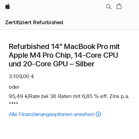
Apple
Zertifiziert Refurbished
Refurbished 14" MacBook Pro mit
Apple M4 Pro Chip, 14‑Core CPU
und 20‑Core GPU – Silber
3.109,00 €
oder
95,49 €
/Rate
pro
bei 36
Raten
Raten
mit 6,85 % eff. Zins p.a.
Fuß
****
Rate
Alle Finanzierungsoptionen ansehen