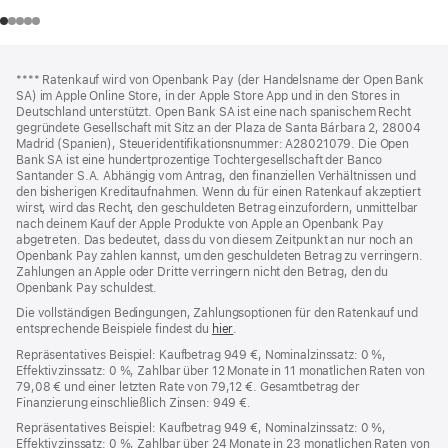
Footer
Fußnoten
Fußnote
**** Ratenkauf wird von Openbank Pay (der Handelsname der Open Bank
SA) im Apple Online Store, in der Apple Store App und in den Stores in
Deutschland unterstützt. Open Bank SA ist eine nach spanischem Recht
gegründete Gesellschaft mit Sitz an der Plaza de Santa Bárbara 2, 28004
Madrid (Spanien), Steueridentifikationsnummer: A28021079. Die Open
Bank SA ist eine hundertprozentige Tochtergesellschaft der Banco
Santander S.A. Abhängig vom Antrag, den finanziellen Verhältnissen und
den bisherigen Kreditaufnahmen. Wenn du für einen Ratenkauf akzeptiert
wirst, wird das Recht, den geschuldeten Betrag einzufordern, unmittelbar
nach deinem Kauf der Apple Produkte von Apple an Openbank Pay
abgetreten. Das bedeutet, dass du von diesem Zeitpunkt an nur noch an
Openbank Pay zahlen kannst, um den geschuldeten Betrag zu verringern.
Zahlungen an Apple oder Dritte verringern nicht den Betrag, den du
Openbank Pay schuldest.
Die vollständigen Bedingungen, Zahlungsoptionen für den Ratenkauf und
entsprechende Beispiele findest du
hier
(Öffnet
.
ein
Repräsentatives Beispiel: Kaufbetrag 949 €, Nominalzinssatz: 0 %,
neues
Effektivzinssatz: 0 %, Zahlbar über 12 Monate in 11 monatlichen Raten von
Fenster)
79,08 € und einer letzten Rate von 79,12 €. Gesamtbetrag der
Finanzierung einschließlich Zinsen: 949 €.
Repräsentatives Beispiel: Kaufbetrag 949 €, Nominalzinssatz: 0 %,
Effektivzinssatz: 0 %, Zahlbar über 24 Monate in 23 monatlichen Raten von