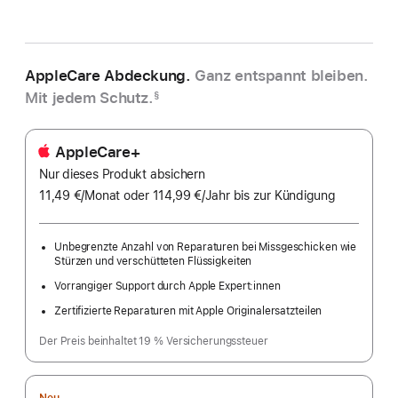
AppleCare Abdeckung.
Ganz entspannt bleiben.
Mit jedem Schutz.
§
AppleCare+
Nur dieses Produkt absichern
11,49 €
/Monat
pro
oder 114,99 €
/Jahr
Pro
bis zur Kündigung
Monat
Jahr
Unbegrenzte Anzahl von Reparaturen bei Missgeschicken wie
Stürzen und verschütteten Flüssigkeiten
Vorrangiger Support durch Apple Expert:innen
Zertifizierte Reparaturen mit Apple Originalersatzteilen
Der Preis beinhaltet 19 % Versicherungssteuer