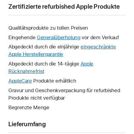
Zertifizierte refurbished Apple Produkte
Qualitätsprodukte zu tollen Preisen
Eingehende
Generalüberholung
vor dem Verkauf
Abgedeckt durch die einjährige
eingeschränkte
Apple Herstellergarantie
Ein
neues
Abgedeckt durch die 14-tägige
Apple
Fenster
Rücknahmefrist
Ein
wird
neues
AppleCare
Ein
Produkte erhältlich
geöffnet.
Fenster
neues
Gravur und Geschenkverpackung für refurbished
wird
Fenster
Produkte nicht verfügbar
geöffnet.
wird
Begrenzte Menge
geöffnet.
Lieferumfang