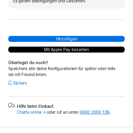
Es gelten Bedingungen und Gebühren.
Hinzufügen
Mit Apple Pay bezahlen
Überlegst du noch?
Speichere alle deine Konfigurationen für später oder teile
sie mit Freund:innen.
Sichern
Hilfe beim Einkauf.
Chatte online
(Öffnet
oder ruf an unter
0800 2000 136
.
ein
neues
Fenster)