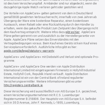
ist dies kein Versicherungsfall. Armbänder sind nur abgedeckt, wenn die
dazugehörige Apple Watch verloren geht oder gestohlen wird.
Die Vorteile von AppleCare+ gelten getrennt von dem in Deutschland
gemäß BGB gewährten Verbraucher­recht, inner­halb von zwei Jahren ab
Übergang der Ware eine kosten­lose Reparatur, einen kosten­losen
Austausch, einen Rabatt oder eine Rück­zahlung durch den Händler zu
erhalten, wenn das gekaufte Produkt zum Zeit­punkt des Übergangs nicht
dem Kauf­vertrag ent­spricht. Weitere Infos dazu
gibt es hier
(Öffnet
. AppleCare
Pläne gelten getrennt von und zu­sätz­lich zu der Hersteller­garantie von
ein
Apple. AppleCare Pläne setzen das Einverständnis mit den
neues
Vertragsbedingungen voraus. Beim Kauf eines Geräts ist kein Kauf eines
Fenster)
Serviceplans erfor­der­lich. Ausführliche Infos gibt es hier:
apple.com/de/legal/statutory-warranty
(Öffnet
.
ein
AppleCare+ und AppleCare+ mit Dieb­stahl und Verlust sind optionale Pro­
neues
gramme.
Fenster)
AppleCare+ und AppleCare One werden von Apple Distribution
International Limited mit eingetragenem Firmensitz in Hollyhill Industrial
Estate, Hollyhill Cork, Republik Irland verkauft. Apple Distribution
International ist ein von der Central Bank of Ireland regulierter
Versicherungsvermittler. Weitere Informationen gibt es unter
http://registers.centralbank.ie
(Öffnet
.
ein
Diese Versicherung wird ausschließlich von AIG Europe S.A. gezeichnet,
neues
einem Versicherungsunternehmen mit R.C.S. Luxemburger
Fenster)
Registernummer B 218806. Der Hauptsitz von AIG Europe S.A. befindet
sich in 35 D Avenue, John F. Kennedy, L‑1855, Luxemburg,