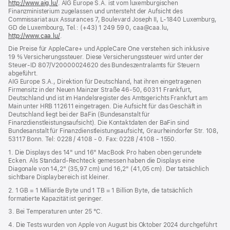
http://www.aig.lu/
(Öffnet
. AIG Europe S.A. ist vom luxemburgischen
Finanzministerium zugelassen und untersteht der Aufsicht des
ein
Commissariat aux Assurances 7, Boulevard Joseph II, L‑1840 Luxemburg,
neues
GD de Luxembourg, Tel.: (+43) 1 249 59 0, caa@caa.lu,
Fenster)
http://www.caa.lu/
(Öffnet
.
ein
Die Preise für AppleCare+ und AppleCare One verstehen sich inklusive
neues
19 % Versicherungssteuer. Diese Versicherungssteuer wird unter der
Fenster)
Steuer‑ID 807/V20000024620 des Bundeszentralamts für Steuern
abgeführt.
AIG Europe S.A., Direktion für Deutschland, hat ihren eingetragenen
Firmensitz in der Neuen Mainzer Straße 46‑50, 60311 Frankfurt,
Deutschland und ist im Handelsregister des Amtsgerichts Frankfurt am
Main unter HRB 112611 eingetragen. Die Aufsicht für das Geschäft in
Deutschland liegt bei der BaFin (Bundesanstalt für
Finanzdienstleistungsaufsicht). Die Kontaktdaten der BaFin sind
Bundesanstalt für Finanzdienstleistungsaufsicht, Graurheindorfer Str. 108,
53117 Bonn. Tel: 0228 / 4108 - 0. Fax: 0228 / 4108 - 1550.
1. Die Displays des 14" und 16" MacBook Pro haben oben gerundete
Ecken. Als Standard-Rechteck gemessen haben die Displays eine
Diagonale von 14,2" (35,97 cm) und 16,2" (41,05 cm). Der tatsächlich
sichtbare Displaybereich ist kleiner.
2. 1 GB = 1 Milliarde Byte und 1 TB = 1 Billion Byte, die tatsächlich
formatierte Kapazität ist geringer.
3. Bei Temperaturen unter 25 °C.
4. Die Tests wurden von Apple von August bis Oktober 2024 durchgeführt