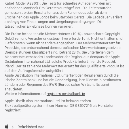
Kabel (Modell A2363). Die Tests für schnelles Aufladen wurden mit
entladenen MacBook Pro Geräten durchgeführt. Die Zeiten wurden
gemessen ab dem Einschalten aus dem Ruhemodus oder ab dem
Erscheinen des Apple Logos beim Start des Geräts. Die Ladedauer variiert
abhängig von Einstellungen und Umgebungsbedingungen. Die
tatsächlichen Ergebnisse können variieren.
Die Preise beinhalten die Mehrwertsteuer (19 %), anwendbare Copyright-
Gebühren und Versicherungssteuer (wo erforderlich). Nicht enthalten sind
Lieferkosten, wenn nicht anders angegeben. Der Mehrwertsteuersatz für
Produkte, die entsprechend dem europäischen Mehrwertsteuergesetz als
Dienstleistungen klassifiziert sind, beträgt 23 %. Sie unterliegen dem
Mehrwertsteuersatz des Landes oder der Region, aus dem/aus der Apple
Distribution International Ltd. solche Produkte liefert, hier die Republik
Irland. Der zu zahlende Mehrwertsteuersatz für das Qualifizierte Produkt ist
auf dem Auftragsformular aufgeführt.
Apple Distribution International Ltd. unterliegt der Regulierung durch die
irische Zentralbank und hat die Genehmigung, ihre Dienste in bestimmten
Ländern oder Regionen des EWR (Europäischer Wirtschaftsraum)
anzubieten.
Weitere Informationen auf
registers.centralbank.ie
Apple Distribution International Ltd. ist beim deutschen
Elektroaltgeräteregister mit der Nummer DE 93597216 als Hersteller
registriert.
Refurbished Mac