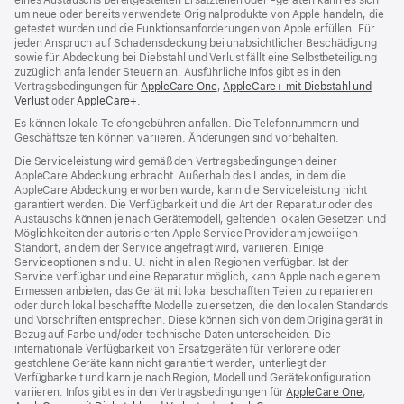
um neue oder bereits verwendete Originalprodukte von Apple handeln, die
getestet wurden und die Funktions­anforderungen von Apple erfüllen. Für
jeden Anspruch auf Schadensdeckung bei unabsichtlicher Beschädigung
sowie für Abdeckung bei Diebstahl und Verlust fällt eine Selbstbeteiligung
zuzüglich anfallender Steuern an. Ausführliche Infos gibt es in den
Vertragsbedingungen für
AppleCare One
(Öffnet
,
AppleCare+ mit Diebstahl und
Verlust
(Öffnet
oder
AppleCare+
(Öffnet
.
ein
ein
ein
neues
Es können lokale Telefongebühren anfallen. Die Telefonnummern und
neues
neues
Fenster)
Geschäftszeiten können variieren. Änderungen sind vorbehalten.
Fenster)
Fenster)
Die Serviceleistung wird gemäß den Vertragsbedingungen deiner
AppleCare Abdeckung erbracht. Außerhalb des Landes, in dem die
AppleCare Abdeckung erworben wurde, kann die Serviceleistung nicht
garantiert werden. Die Verfügbarkeit und die Art der Reparatur oder des
Austauschs können je nach Gerätemodell, geltenden lokalen Gesetzen und
Möglichkeiten der autorisierten Apple Service Provider am jeweiligen
Standort, an dem der Service angefragt wird, variieren. Einige
Serviceoptionen sind u. U. nicht in allen Regionen verfügbar. Ist der
Service verfügbar und eine Reparatur möglich, kann Apple nach eigenem
Ermessen anbieten, das Gerät mit lokal beschafften Teilen zu reparieren
oder durch lokal beschaffte Modelle zu ersetzen, die den lokalen Standards
und Vorschriften entsprechen. Diese können sich von dem Originalgerät in
Bezug auf Farbe und/oder technische Daten unterscheiden. Die
internationale Verfügbarkeit von Ersatzgeräten für verlorene oder
gestohlene Geräte kann nicht garantiert werden, unterliegt der
Verfügbarkeit und kann je nach Region, Modell und Gerätekonfiguration
variieren. Infos gibt es in den Vertragsbedingungen für
AppleCare One
(Öffnet
,