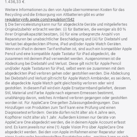
1.436,33 €.
Weitere Informationen zu den von Apple übernommenen Kosten für das
Recycling und die Entsorgung von Altbatterien gibt es unter
regulatoryinfo.apple.com/regulation1542
(öffnet
§ Die Serviceleistung kann nur für abgedeckte Geräte und mitgeliefertes
ein
Originalzubehör erbracht werden: (i) für Batterien, die weniger als 80 %
neues
ihrer Originalkapazität besitzen, (ii) für eine unbegrenzte Anzahl von
Fenster)
Reparaturen bei unabsichtlicher Beschädigung und (iii) für Diebstahl und
Verlust bei abgedeckten iPhone, iPad und/oder Apple Watch Geräten.
Wenn ein iPad in deinem Tarif enthalten ist, sind auch ein kompatibler Apple
Pencil und eine kompatible Apple Tastatur für iPad abgedeckt, die
zusammen mit deinem iPad verwendet werden. Ausgenommen ist die
Abdeckung bei Diebstahl und Verlust. Diese gilt nicht für Apple Pencil
und/oder Apple Tastaturen für iPad, selbst wenn sie zusammen mit dem
abgedeckten iPad verloren gehen oder gestohlen werden. Die Abdeckung
bei Diebstahl und Verlust gilt nicht für Apple Watch Armbänder, es sei denn,
die abgedeckte Apple Watch geht gleichzeitig verloren oder wird
gestohlen. In diesem Fall wird ein Apple Ersatzarmband geliefert, dessen
Stil, Material und Farbe Apple nach eigenem Ermessen bestimmt,
unabhängig davon, welches Armband verloren gegangen oder gestohlen
worden ist. Für AppleCare One gelten Zulassungsbedingungen. Das
Hinzufügen von Produkten zum Tarif kann eine Prüfung und einen
Diagnosetest erfordern: Geräte dürfen nicht älter als 4 Jahre sein,
Kopfhörer nicht älter als 1 Jahr. Außerdem können nur Geräte von
AppleCare One abgedeckt werden, die in deinem Apple Account erfasst
sind. Es kann jeweils nur eine (1) Apple Vision Pro über AppleCare One
abgedeckt werden. Bei den von Apple im Rahmen einer Reparatur oder
eines Austauschs bereitgestellten Ersatzteilen oder ‑geräten kann es sich