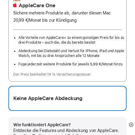
Neu
AppleCare One
Sichere mehrere Produkte ab, darunter diesen Mac
20,99 €
/Monat
pro
bis zur Kündigung
Monat
Alle Vorteile von AppleCare+ zu einem günstigen Preis für bis zu
drei Produkte – auch die, die du bereits besitzt
Abdeckung bei Diebstahl und Verlust für iPhone, iPad und Apple
Watch, mit bis zu drei Ansprüchen alle 12 Monate
Füge jederzeit weitere Produkte für jeweils 5,99 €
/Monat hinzu
pro
Monat
Der Preis beinhaltet 19 % Versicherungssteuer
Keine AppleCare Abdeckung
Wie funktioniert AppleCare?
M
Entdecke die Features und Abdeckung von AppleCare.
a