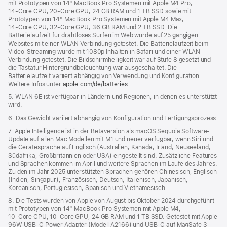
mit Prototypen von 14" MacBook Pro Systemen mit Apple M4 Pro,
14‑Core CPU, 20‑Core GPU, 24 GB RAM und 1 TB SSD sowie mit
Prototypen von 14" MacBook Pro Systemen mit Apple M4 Max,
14‑Core CPU, 32‑Core GPU, 36 GB RAM und 2 TB SSD. Die
Batterielaufzeit für drahtloses Surfen im Web wurde auf 25 gängigen
Websites mit einer WLAN Verbindung getestet. Die Batterielaufzeit beim
Video-Streaming wurde mit 1080p Inhalten in Safari und einer WLAN
Verbindung getestet. Die Bildschirmhelligkeit war auf Stufe 8 gesetzt und
die Tastatur Hintergrundbeleuchtung war ausgeschaltet. Die
Batterielaufzeit variiert abhängig von Verwendung und Konfiguration.
Weitere Infos unter
apple.com/de/batteries
.
5. WLAN 6E ist verfügbar in Ländern und Regionen, in denen es unterstützt
wird.
6. Das Gewicht variiert abhängig von Konfiguration und Fertigungsprozess.
7. Apple Intelligence ist in der Betaversion als macOS Sequoia Software-
Update auf allen Mac Modellen mit M1 und neuer verfügbar, wenn Siri und
die Gerätesprache auf Englisch (Australien, Kanada, Irland, Neuseeland,
Südafrika, Großbritannien oder USA) eingestellt sind. Zusätzliche Features
und Sprachen kommen im April und weitere Sprachen im Laufe des Jahres.
Zu den im Jahr 2025 unterstützten Sprachen gehören Chinesisch, Englisch
(Indien, Singapur), Französisch, Deutsch, Italienisch, Japanisch,
Koreanisch, Portugiesisch, Spanisch und Vietnamesisch.
8. Die Tests wurden von Apple von August bis Oktober 2024 durchgeführt
mit Prototypen von 14" MacBook Pro Systemen mit Apple M4,
10‑Core CPU, 10‑Core GPU, 24 GB RAM und 1 TB SSD. Getestet mit Apple
96W USB‑C Power Adapter (Modell A2166) und USB‑C auf MagSafe 3