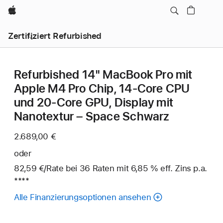
Apple
Zertifiziert Refurbished
Refurbished 14" MacBook Pro mit
Apple M4 Pro Chip, 14‑Core CPU
und 20‑Core GPU, Display mit
Nanotextur – Space Schwarz
2.689,00 €
oder
82,59 €
/Rate
pro
bei 36
Raten
Raten
mit 6,85 % eff. Zins p.a.
Fuß
****
Rate
Alle Finanzierungsoptionen ansehen