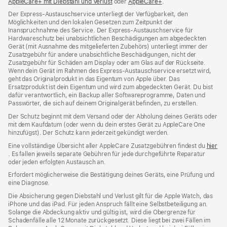
AppleCare+ mit Diebstahl und Verlust
(Öffnet
oder
AppleCare+
(Öffnet
.
ein
ein
ein
neues
Der Express-Austauschservice unterliegt der Verfügbarkeit, den
neues
neues
Fenster
Möglichkeiten und den lokalen Gesetzen zum Zeitpunkt der
Fenster)
Fenster)
Inanspruchnahme des Service. Der Express-Austauschservice für
Hardwareschutz bei unabsichtlichen Beschädigungen am abgedeckten
Gerät (mit Ausnahme des mitgelieferten Zubehörs) unterliegt immer der
Zusatzgebühr für andere unabsichtliche Beschädigungen, nicht der
Zusatzgebühr für Schäden am Display oder am Glas auf der Rückseite.
Wenn dein Gerät im Rahmen des Express-Austauschservice ersetzt wird,
geht das Originalprodukt in das Eigentum von Apple über. Das
Ersatzprodukt ist dein Eigentum und wird zum abgedeckten Gerät. Du bist
dafür verantwortlich, ein Backup aller Softwareprogramme, Daten und
Passwörter, die sich auf deinem Originalgerät befinden, zu erstellen.
Der Schutz beginnt mit dem Versand oder der Abholung deines Geräts oder
mit dem Kaufdatum (oder wenn du dein erstes Gerät zu AppleCare One
hinzufügst). Der Schutz kann jederzeit gekündigt werden.
Eine vollständige Übersicht aller AppleCare Zusatzgebühren findest du
hier
(Öffnet
. Es fallen jeweils separate Gebühren für jede durchgeführte Reparatur
ein
oder jeden erfolgten Austausch an.
neues
Erfordert möglicherweise die Bestätigung deines Geräts, eine Prüfung und
Fenster)
eine Diagnose.
Die Absicherung gegen Diebstahl und Verlust gilt für die Apple Watch, das
iPhone und das iPad. Für jeden Anspruch fällt eine Selbstbeteiligung an.
Solange die Abdeckung aktiv und gültig ist, wird die Obergrenze für
Schadenfälle alle 12 Monate zurückgesetzt. Diese liegt bei zwei Fällen im