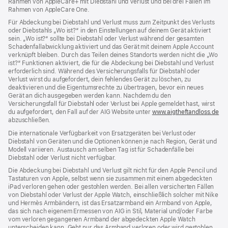
Rahmen von AppleCare+ mit Diebstahl und Verlust und bei drei Fällen im
Rahmen von AppleCare One.
Für Abdeckung bei Diebstahl und Verlust muss zum Zeit­punkt des Verlusts
oder Dieb­stahls „Wo ist?“ in den Einstellungen auf deinem Gerät aktiviert
sein. „Wo ist?“ sollte bei Diebstahl oder Verlust während der gesamten
Schadenfallabwicklung aktiviert und das Gerät mit deinem Apple Account
verknüpft bleiben. Durch das Teilen deines Standorts werden nicht die „Wo
ist?“ Funktionen aktiviert, die für die Abdeckung bei Diebstahl und Verlust
erforderlich sind. Während des Versicherungs­falls für Diebstahl oder
Verlust wirst du aufgefordert, dein fehlendes Gerät zu löschen, zu
deaktivieren und die Eigentums­rechte zu übertragen, bevor ein neues
Gerät an dich ausgegeben werden kann. Nachdem du den
Versicherungsfall für Diebstahl oder Verlust bei Apple gemeldet hast, wirst
du aufgefordert, den Fall auf der AIG Website unter
www.aigtheftandloss.de
(Öf
abzuschließen.
ein
ne
Die internationale Verfügbarkeit von Ersatzgeräten bei Verlust oder
Fen
Diebstahl von Geräten und die Optionen können je nach Region, Gerät und
Modell variieren. Austausch am selben Tag ist für Schadenfälle bei
Diebstahl oder Verlust nicht verfügbar.
Die Abdeckung bei Diebstahl und Verlust gilt nicht für den Apple Pencil und
Tastaturen von Apple, selbst wenn sie zusammen mit einem abgedeckten
iPad verloren gehen oder gestohlen werden. Bei allen versicherten Fällen
von Diebstahl oder Verlust der Apple Watch, einschließlich solcher mit Nike
und Hermès Armbändern, ist das Ersatzarmband ein Armband von Apple,
das sich nach eigenem Ermessen von AIG in Stil, Material und/oder Farbe
vom verloren gegangenen Armband der abgedeckten Apple Watch
unterscheiden kann. Geht nur das Armband verloren oder wird gestohlen,