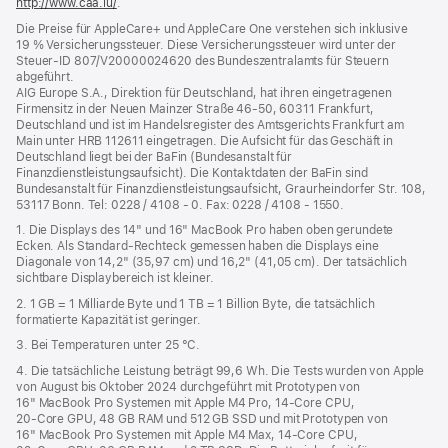
http://www.caa.lu/
(Öffnet
.
ein
Die Preise für AppleCare+ und AppleCare One verstehen sich inklusive
neues
19 % Versicherungssteuer. Diese Versicherungssteuer wird unter der
Fenster)
Steuer‑ID 807/V20000024620 des Bundeszentralamts für Steuern
abgeführt.
AIG Europe S.A., Direktion für Deutschland, hat ihren eingetragenen
Firmensitz in der Neuen Mainzer Straße 46‑50, 60311 Frankfurt,
Deutschland und ist im Handelsregister des Amtsgerichts Frankfurt am
Main unter HRB 112611 eingetragen. Die Aufsicht für das Geschäft in
Deutschland liegt bei der BaFin (Bundesanstalt für
Finanzdienstleistungsaufsicht). Die Kontaktdaten der BaFin sind
Bundesanstalt für Finanzdienstleistungsaufsicht, Graurheindorfer Str. 108,
53117 Bonn. Tel: 0228 / 4108 - 0. Fax: 0228 / 4108 - 1550.
1. Die Displays des 14" und 16" MacBook Pro haben oben gerundete
Ecken. Als Standard-Rechteck gemessen haben die Displays eine
Diagonale von 14,2" (35,97 cm) und 16,2" (41,05 cm). Der tatsächlich
sichtbare Displaybereich ist kleiner.
2. 1 GB = 1 Milliarde Byte und 1 TB = 1 Billion Byte, die tatsächlich
formatierte Kapazität ist geringer.
3. Bei Temperaturen unter 25 °C.
4. Die tatsächliche Leistung beträgt 99,6 Wh. Die Tests wurden von Apple
von August bis Oktober 2024 durchgeführt mit Prototypen von
16" MacBook Pro Systemen mit Apple M4 Pro, 14‑Core CPU,
20‑Core GPU, 48 GB RAM und 512 GB SSD und mit Prototypen von
16" MacBook Pro Systemen mit Apple M4 Max, 14‑Core CPU,