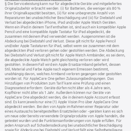
§ Die Serviceleistung kann nur für abgedeckte Geräte und mitgeliefertes
ein
Originalzubehör erbracht werden: (i) für Batterien, die weniger als 80 %
neues
ihrer Originalkapazität besitzen, (ii) für eine unbegrenzte Anzahl von
Fenster)
Reparaturen bei unabsichtlicher Beschädigung und (iii) für Diebstahl und
Verlust bei abgedeckten iPhone, iPad und/oder Apple Watch Geräten.
Wenn ein iPad in deinem Tarif enthalten ist, sind auch ein kompatibler Apple
Pencil und eine kompatible Apple Tastatur für iPad abgedeckt, die
zusammen mit deinem iPad verwendet werden. Ausgenommen ist die
Abdeckung bei Diebstahl und Verlust. Diese gilt nicht für Apple Pencil
und/oder Apple Tastaturen für iPad, selbst wenn sie zusammen mit dem
abgedeckten iPad verloren gehen oder gestohlen werden. Die Abdeckung
bei Diebstahl und Verlust gilt nicht für Apple Watch Armbänder, es sei denn,
die abgedeckte Apple Watch geht gleichzeitig verloren oder wird
gestohlen. In diesem Fall wird ein Apple Ersatzarmband geliefert, dessen
Stil, Material und Farbe Apple nach eigenem Ermessen bestimmt,
unabhängig davon, welches Armband verloren gegangen oder gestohlen
worden ist. Für AppleCare One gelten Zulassungsbedingungen. Das
Hinzufügen von Produkten zum Tarif kann eine Prüfung und einen
Diagnosetest erfordern: Geräte dürfen nicht älter als 4 Jahre sein,
Kopfhörer nicht älter als 1 Jahr. Außerdem können nur Geräte von
AppleCare One abgedeckt werden, die in deinem Apple Account erfasst
sind. Es kann jeweils nur eine (1) Apple Vision Pro über AppleCare One
abgedeckt werden. Bei den von Apple im Rahmen einer Reparatur oder
eines Austauschs bereitgestellten Ersatzteilen oder ‑geräten kann es sich
um neue oder bereits verwendete Originalprodukte von Apple handeln, die
getestet wurden und die Funktions­anforderungen von Apple erfüllen. Für
jeden Anspruch auf Schadensdeckung bei unabsichtlicher Beschädigung
sowie für Abdeckung bei Diebstahl und Verlust fällt eine Selbstbeteiligung