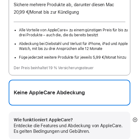
Sichere mehrere Produkte ab, darunter diesen Mac
20,99 €
/Monat
pro
bis zur Kündigung
Monat
Alle Vorteile von AppleCare+ zu einem günstigen Preis für bis zu
drei Produkte – auch die, die du bereits besitzt
Abdeckung bei Diebstahl und Verlust für iPhone, iPad und Apple
Watch, mit bis zu drei Ansprüchen alle 12 Monate
Füge jederzeit weitere Produkte für jeweils 5,99 €
/Monat hinzu
pro
Monat
Der Preis beinhaltet 19 % Versicherungssteuer
Keine AppleCare Abdeckung
Wie funktioniert AppleCare?
M
Entdecke die Features und Abdeckung von AppleCare.
a
Es gelten Bedingungen und Gebühren.