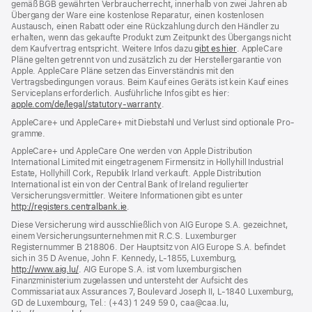
gemäß BGB gewährten Verbraucher­recht, inner­halb von zwei Jahren ab
Übergang der Ware eine kosten­lose Reparatur, einen kosten­losen
Austausch, einen Rabatt oder eine Rück­zahlung durch den Händler zu
erhalten, wenn das gekaufte Produkt zum Zeit­punkt des Übergangs nicht
dem Kauf­vertrag ent­spricht. Weitere Infos dazu
gibt es hier
(Öffnet
. AppleCare
Pläne gelten getrennt von und zu­sätz­lich zu der Hersteller­garantie von
ein
Apple. AppleCare Pläne setzen das Einverständnis mit den
neues
Vertragsbedingungen voraus. Beim Kauf eines Geräts ist kein Kauf eines
Fenster)
Serviceplans erfor­der­lich. Ausführliche Infos gibt es hier:
apple.com/de/legal/statutory-warranty
(Öffnet
.
ein
AppleCare+ und AppleCare+ mit Dieb­stahl und Verlust sind optionale Pro­
neues
gramme.
Fenster)
AppleCare+ und AppleCare One werden von Apple Distribution
International Limited mit eingetragenem Firmensitz in Hollyhill Industrial
Estate, Hollyhill Cork, Republik Irland verkauft. Apple Distribution
International ist ein von der Central Bank of Ireland regulierter
Versicherungsvermittler. Weitere Informationen gibt es unter
http://registers.centralbank.ie
(Öffnet
.
ein
Diese Versicherung wird ausschließlich von AIG Europe S.A. gezeichnet,
neues
einem Versicherungsunternehmen mit R.C.S. Luxemburger
Fenster)
Registernummer B 218806. Der Hauptsitz von AIG Europe S.A. befindet
sich in 35 D Avenue, John F. Kennedy, L‑1855, Luxemburg,
http://www.aig.lu/
(Öffnet
. AIG Europe S.A. ist vom luxemburgischen
Finanzministerium zugelassen und untersteht der Aufsicht des
ein
Commissariat aux Assurances 7, Boulevard Joseph II, L‑1840 Luxemburg,
neues
GD de Luxembourg, Tel.: (+43) 1 249 59 0, caa@caa.lu,
Fenster)