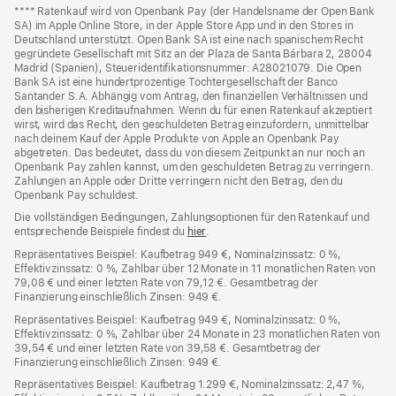
Fußnoten
Fußnote
**** Ratenkauf wird von Openbank Pay (der Handelsname der Open Bank
SA) im Apple Online Store, in der Apple Store App und in den Stores in
Deutschland unterstützt. Open Bank SA ist eine nach spanischem Recht
gegründete Gesellschaft mit Sitz an der Plaza de Santa Bárbara 2, 28004
Madrid (Spanien), Steueridentifikationsnummer: A28021079. Die Open
Bank SA ist eine hundertprozentige Tochtergesellschaft der Banco
Santander S.A. Abhängig vom Antrag, den finanziellen Verhältnissen und
den bisherigen Kreditaufnahmen. Wenn du für einen Ratenkauf akzeptiert
wirst, wird das Recht, den geschuldeten Betrag einzufordern, unmittelbar
nach deinem Kauf der Apple Produkte von Apple an Openbank Pay
abgetreten. Das bedeutet, dass du von diesem Zeitpunkt an nur noch an
Openbank Pay zahlen kannst, um den geschuldeten Betrag zu verringern.
Zahlungen an Apple oder Dritte verringern nicht den Betrag, den du
Openbank Pay schuldest.
Die vollständigen Bedingungen, Zahlungsoptionen für den Ratenkauf und
entsprechende Beispiele findest du
hier
(Öffnet
.
ein
Repräsentatives Beispiel: Kaufbetrag 949 €, Nominalzinssatz: 0 %,
neues
Effektivzinssatz: 0 %, Zahlbar über 12 Monate in 11 monatlichen Raten von
Fenster)
79,08 € und einer letzten Rate von 79,12 €. Gesamtbetrag der
Finanzierung einschließlich Zinsen: 949 €.
Repräsentatives Beispiel: Kaufbetrag 949 €, Nominalzinssatz: 0 %,
Effektivzinssatz: 0 %, Zahlbar über 24 Monate in 23 monatlichen Raten von
39,54 € und einer letzten Rate von 39,58 €. Gesamtbetrag der
Finanzierung einschließlich Zinsen: 949 €.
Repräsentatives Beispiel: Kaufbetrag 1.299 €, Nominalzinssatz: 2,47 %,