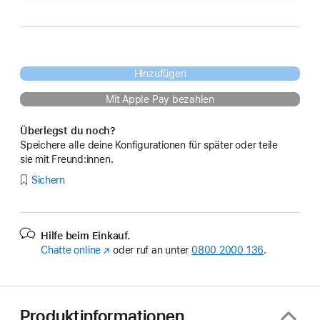
Hinzufügen
Mit Apple Pay bezahlen
Überlegst du noch?
Speichere alle deine Konfigurationen für später oder teile
sie mit Freund:innen.
Sichern
Hilfe beim Einkauf.
Chatte online
(Öffnet
oder ruf an unter
0800 2000 136
.
ein
neues
Fenster)
Produktinformationen