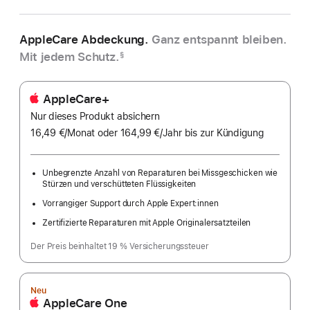
AppleCare Abdeckung.
Ganz entspannt bleiben.
Mit jedem Schutz.
§
AppleCare+
Nur dieses Produkt absichern
16,49 €
/Monat
pro
oder 164,99 €
/Jahr
Pro
bis zur Kündigung
Monat
Jahr
Unbegrenzte Anzahl von Reparaturen bei Missgeschicken wie
Stürzen und verschütteten Flüssigkeiten
Vorrangiger Support durch Apple Expert:innen
Zertifizierte Reparaturen mit Apple Originalersatzteilen
Der Preis beinhaltet 19 % Versicherungssteuer
Neu
AppleCare One