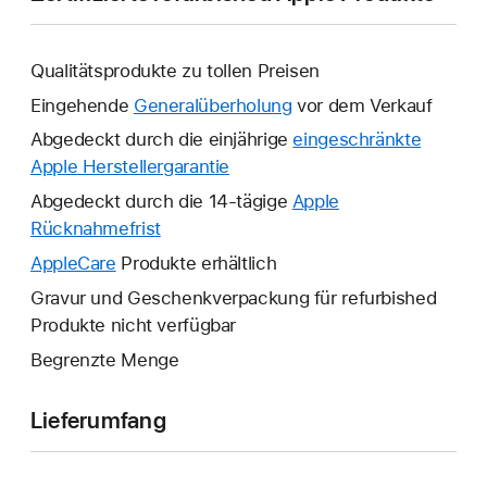
Qualitätsprodukte zu tollen Preisen
Eingehende
Generalüberholung
vor dem Verkauf
Abgedeckt durch die einjährige
eingeschränkte
Apple Herstellergarantie
Ein
neues
Abgedeckt durch die 14-tägige
Apple
Fenster
Rücknahmefrist
Ein
wird
neues
AppleCare
Ein
Produkte erhältlich
geöffnet.
Fenster
neues
Gravur und Geschenkverpackung für refurbished
wird
Fenster
Produkte nicht verfügbar
geöffnet.
wird
Begrenzte Menge
geöffnet.
Lieferumfang