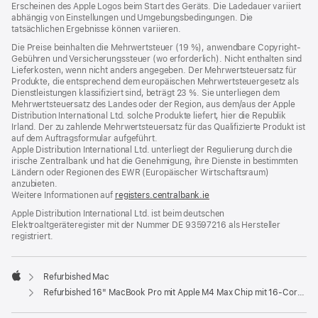
Erscheinen des Apple Logos beim Start des Geräts. Die Ladedauer variiert
abhängig von Einstellungen und Umgebungsbedingungen. Die
tatsächlichen Ergebnisse können variieren.
Die Preise beinhalten die Mehrwertsteuer (19 %), anwendbare Copyright-
Gebühren und Versicherungssteuer (wo erforderlich). Nicht enthalten sind
Lieferkosten, wenn nicht anders angegeben. Der Mehrwertsteuersatz für
Produkte, die entsprechend dem europäischen Mehrwertsteuergesetz als
Dienstleistungen klassifiziert sind, beträgt 23 %. Sie unterliegen dem
Mehrwertsteuersatz des Landes oder der Region, aus dem/aus der Apple
Distribution International Ltd. solche Produkte liefert, hier die Republik
Irland. Der zu zahlende Mehrwertsteuersatz für das Qualifizierte Produkt ist
auf dem Auftragsformular aufgeführt.
Apple Distribution International Ltd. unterliegt der Regulierung durch die
irische Zentralbank und hat die Genehmigung, ihre Dienste in bestimmten
Ländern oder Regionen des EWR (Europäischer Wirtschaftsraum)
anzubieten.
Weitere Informationen auf
registers.centralbank.ie
Apple Distribution International Ltd. ist beim deutschen
Elektroaltgeräteregister mit der Nummer DE 93597216 als Hersteller
registriert.
Refurbished Mac
Apple
Refurbished 16" MacBook Pro mit Apple M4 Max Chip mit 16‑Core CPU und 40‑Core GPU - Silber