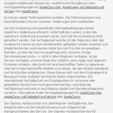
zuzüglich anfallender Steuern an. Ausführliche Infos gibt es in den
Vertragsbedingungen für
AppleCare One
(Öffnet
,
AppleCare+ mit Diebstahl und
Verlust
(Öffnet
oder
AppleCare+
(Öffnet
.
ein
ein
ein
neues
Es können lokale Telefongebühren anfallen. Die Telefonnummern und
neues
neues
Fenster)
Geschäftszeiten können variieren. Änderungen sind vorbehalten.
Fenster)
Fenster)
Die Serviceleistung wird gemäß den Vertragsbedingungen deiner
AppleCare Abdeckung erbracht. Außerhalb des Landes, in dem die
AppleCare Abdeckung erworben wurde, kann die Serviceleistung nicht
garantiert werden. Die Verfügbarkeit und die Art der Reparatur oder des
Austauschs können je nach Gerätemodell, geltenden lokalen Gesetzen und
Möglichkeiten der autorisierten Apple Service Provider am jeweiligen
Standort, an dem der Service angefragt wird, variieren. Einige
Serviceoptionen sind u. U. nicht in allen Regionen verfügbar. Ist der
Service verfügbar und eine Reparatur möglich, kann Apple nach eigenem
Ermessen anbieten, das Gerät mit lokal beschafften Teilen zu reparieren
oder durch lokal beschaffte Modelle zu ersetzen, die den lokalen Standards
und Vorschriften entsprechen. Diese können sich von dem Originalgerät in
Bezug auf Farbe und/oder technische Daten unterscheiden. Die
internationale Verfügbarkeit von Ersatzgeräten für verlorene oder
gestohlene Geräte kann nicht garantiert werden, unterliegt der
Verfügbarkeit und kann je nach Region, Modell und Gerätekonfiguration
variieren. Infos gibt es in den Vertragsbedingungen für
AppleCare One
(Öffnet
,
AppleCare+ mit Diebstahl und Verlust
(Öffnet
oder
AppleCare+
(Öffnet
.
ein
ein
ein
neues
Der Express-Austauschservice unterliegt der Verfügbarkeit, den
neues
neues
Fenster
Möglichkeiten und den lokalen Gesetzen zum Zeitpunkt der
Fenster)
Fenster)
Inanspruchnahme des Service. Der Express-Austauschservice für