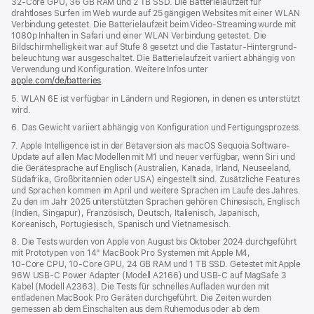
32‑Core GPU, 36 GB RAM und 2 TB SSD. Die Batterielaufzeit für
drahtloses Surfen im Web wurde auf 25 gängigen Websites mit einer WLAN
Verbindung getestet. Die Batterielaufzeit beim Video-Streaming wurde mit
1080p Inhalten in Safari und einer WLAN Verbindung getestet. Die
Bildschirm­helligkeit war auf Stufe 8 gesetzt und die Tastatur-Hintergrund­
beleuchtung war ausgeschaltet. Die Batterielaufzeit variiert abhängig von
Verwendung und Konfiguration. Weitere Infos unter
apple.com/de/batteries
.
5. WLAN 6E ist verfügbar in Ländern und Regionen, in denen es unterstützt
wird.
6. Das Gewicht variiert abhängig von Konfiguration und Fertigungsprozess.
7. Apple Intelligence ist in der Betaversion als macOS Sequoia Software-
Update auf allen Mac Modellen mit M1 und neuer verfügbar, wenn Siri und
die Gerätesprache auf Englisch (Australien, Kanada, Irland, Neuseeland,
Südafrika, Großbritannien oder USA) eingestellt sind. Zusätzliche Features
und Sprachen kommen im April und weitere Sprachen im Laufe des Jahres.
Zu den im Jahr 2025 unterstützten Sprachen gehören Chinesisch, Englisch
(Indien, Singapur), Französisch, Deutsch, Italienisch, Japanisch,
Koreanisch, Portugiesisch, Spanisch und Vietnamesisch.
8. Die Tests wurden von Apple von August bis Oktober 2024 durchgeführt
mit Prototypen von 14" MacBook Pro Systemen mit Apple M4,
10‑Core CPU, 10‑Core GPU, 24 GB RAM und 1 TB SSD. Getestet mit Apple
96W USB‑C Power Adapter (Modell A2166) und USB‑C auf MagSafe 3
Kabel (Modell A2363). Die Tests für schnelles Aufladen wurden mit
entladenen MacBook Pro Geräten durchgeführt. Die Zeiten wurden
gemessen ab dem Einschalten aus dem Ruhemodus oder ab dem