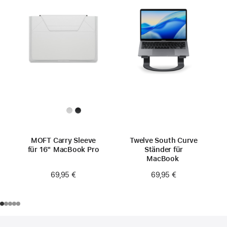
MOFT Carry Sleeve
Twelve South Curve
für 16" MacBook Pro
Ständer für
MacBook
69,95 €
69,95 €
Footer