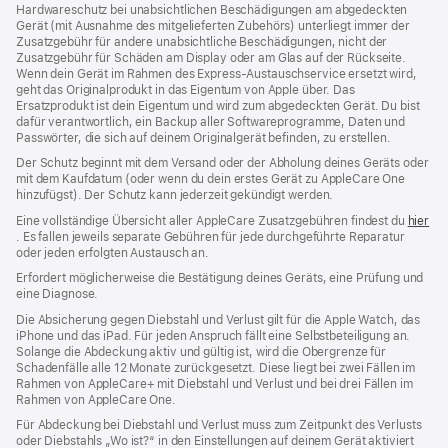
Hardwareschutz bei unabsichtlichen Beschädigungen am abgedeckten
Gerät (mit Ausnahme des mitgelieferten Zubehörs) unterliegt immer der
Zusatzgebühr für andere unabsichtliche Beschädigungen, nicht der
Zusatzgebühr für Schäden am Display oder am Glas auf der Rückseite.
Wenn dein Gerät im Rahmen des Express-Austauschservice ersetzt wird,
geht das Originalprodukt in das Eigentum von Apple über. Das
Ersatzprodukt ist dein Eigentum und wird zum abgedeckten Gerät. Du bist
dafür verantwortlich, ein Backup aller Softwareprogramme, Daten und
Passwörter, die sich auf deinem Originalgerät befinden, zu erstellen.
Der Schutz beginnt mit dem Versand oder der Abholung deines Geräts oder
mit dem Kaufdatum (oder wenn du dein erstes Gerät zu AppleCare One
hinzufügst). Der Schutz kann jederzeit gekündigt werden.
Eine vollständige Übersicht aller AppleCare Zusatzgebühren findest du
hier
(Öffnet
. Es fallen jeweils separate Gebühren für jede durchgeführte Reparatur
ein
oder jeden erfolgten Austausch an.
neues
Erfordert möglicherweise die Bestätigung deines Geräts, eine Prüfung und
Fenster)
eine Diagnose.
Die Absicherung gegen Diebstahl und Verlust gilt für die Apple Watch, das
iPhone und das iPad. Für jeden Anspruch fällt eine Selbstbeteiligung an.
Solange die Abdeckung aktiv und gültig ist, wird die Obergrenze für
Schadenfälle alle 12 Monate zurückgesetzt. Diese liegt bei zwei Fällen im
Rahmen von AppleCare+ mit Diebstahl und Verlust und bei drei Fällen im
Rahmen von AppleCare One.
Für Abdeckung bei Diebstahl und Verlust muss zum Zeit­punkt des Verlusts
oder Dieb­stahls „Wo ist?“ in den Einstellungen auf deinem Gerät aktiviert