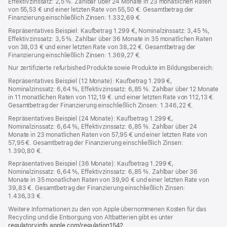
Effektivzinssatz: 2,5 %. Zahlbar über 24 Monate in 23 monatlichen Raten
von 55,53 € und einer letzten Rate von 55,50 €. Gesamtbetrag der
Finanzierung einschließlich Zinsen: 1.332,69 €.
Repräsentatives Beispiel: Kaufbetrag 1.299 €, Nominalzinssatz: 3,45 %,
Effektivzinssatz: 3,5 %. Zahlbar über 36 Monate in 35 monatlichen Raten
von 38,03 € und einer letzten Rate von 38,22 €. Gesamtbetrag der
Finanzierung einschließlich Zinsen: 1.369,27 €.
Nur zertifizierte refurbished Produkte sowie Produkte im Bildungsbereich:
Repräsentatives Beispiel (12 Monate): Kaufbetrag 1.299 €,
Nominalzinssatz: 6,64 %, Effektivzinssatz: 6,85 %. Zahlbar über 12 Monate
in 11 monatlichen Raten von 112,19 €. und einer letzten Rate von 112,13 €.
Gesamtbetrag der Finanzierung einschließlich Zinsen: 1.346,22 €.
Repräsentatives Beispiel (24 Monate): Kaufbetrag 1.299 €,
Nominalzinssatz: 6,64 %, Effektivzinssatz: 6,85 %. Zahlbar über 24
Monate in 23 monatlichen Raten von 57,95 € und einer letzten Rate von
57,95 €. Gesamtbetrag der Finanzierung einschließlich Zinsen:
1.390,80 €.
Repräsentatives Beispiel (36 Monate): Kaufbetrag 1.299 €,
Nominalzinssatz: 6,64 %, Effektivzinssatz: 6,85 %. Zahlbar über 36
Monate in 35 monatlichen Raten von 39,90 € und einer letzten Rate von
39,83 €. Gesamtbetrag der Finanzierung einschließlich Zinsen:
1.436,33 €.
Weitere Informationen zu den von Apple übernommenen Kosten für das
Recycling und die Entsorgung von Altbatterien gibt es unter
regulatoryinfo.apple.com/regulation1542
(öffnet