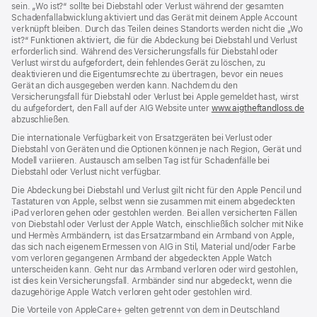
sein. „Wo ist?“ sollte bei Diebstahl oder Verlust während der gesamten
Schadenfallabwicklung aktiviert und das Gerät mit deinem Apple Account
verknüpft bleiben. Durch das Teilen deines Standorts werden nicht die „Wo
ist?“ Funktionen aktiviert, die für die Abdeckung bei Diebstahl und Verlust
erforderlich sind. Während des Versicherungs­falls für Diebstahl oder
Verlust wirst du aufgefordert, dein fehlendes Gerät zu löschen, zu
deaktivieren und die Eigentums­rechte zu übertragen, bevor ein neues
Gerät an dich ausgegeben werden kann. Nachdem du den
Versicherungsfall für Diebstahl oder Verlust bei Apple gemeldet hast, wirst
du aufgefordert, den Fall auf der AIG Website unter
www.aigtheftandloss.de
(Öf
abzuschließen.
ein
ne
Die internationale Verfügbarkeit von Ersatzgeräten bei Verlust oder
Fen
Diebstahl von Geräten und die Optionen können je nach Region, Gerät und
Modell variieren. Austausch am selben Tag ist für Schadenfälle bei
Diebstahl oder Verlust nicht verfügbar.
Die Abdeckung bei Diebstahl und Verlust gilt nicht für den Apple Pencil und
Tastaturen von Apple, selbst wenn sie zusammen mit einem abgedeckten
iPad verloren gehen oder gestohlen werden. Bei allen versicherten Fällen
von Diebstahl oder Verlust der Apple Watch, einschließlich solcher mit Nike
und Hermès Armbändern, ist das Ersatzarmband ein Armband von Apple,
das sich nach eigenem Ermessen von AIG in Stil, Material und/oder Farbe
vom verloren gegangenen Armband der abgedeckten Apple Watch
unterscheiden kann. Geht nur das Armband verloren oder wird gestohlen,
ist dies kein Versicherungsfall. Armbänder sind nur abgedeckt, wenn die
dazugehörige Apple Watch verloren geht oder gestohlen wird.
Die Vorteile von AppleCare+ gelten getrennt von dem in Deutschland