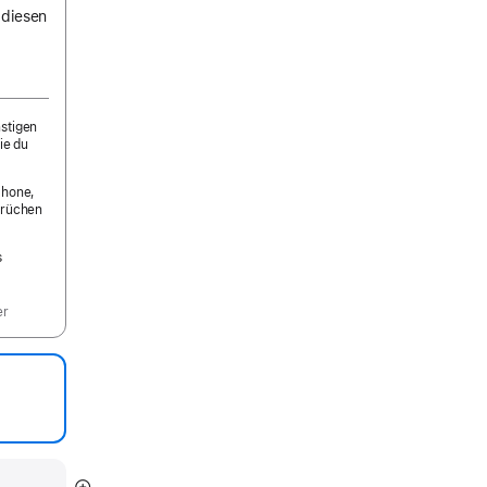
 diesen
nstigen
ie du
Phone,
prüchen
s
er