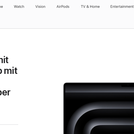
ne
Watch
Vision
AirPods
TV & Home
Entertainment
it
 mit
ber