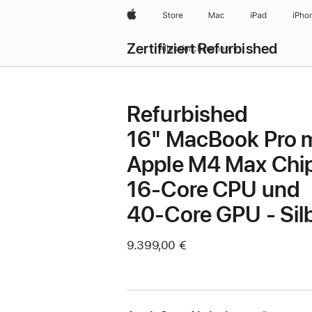
Apple
Store
Mac
iPad
iPho
Zertifiziert Refurbished
Alles durchsuchen
Refurbished
16" MacBook Pro m
Apple M4 Max Chip
16‑Core CPU und
40‑Core GPU - Sil
9.399,00 €