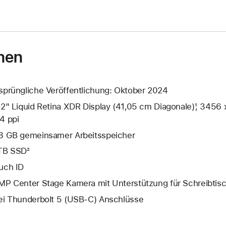
nen
sprüngliche Veröffentlichung: Oktober 2024
,2" Liquid Retina XDR Display (41,05 cm Diagonale)¹, 3456 
4 ppi
8 GB gemeinsamer Arbeits­speicher
TB SSD²
uch ID
MP Center Stage Kamera mit Unterstützung für Schreibtis
ei Thunderbolt 5 (USB‑C) Anschlüsse