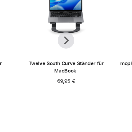
Zurück
Weiter
r
Twelve South Curve Ständer für
moph
MacBook
69,95 €