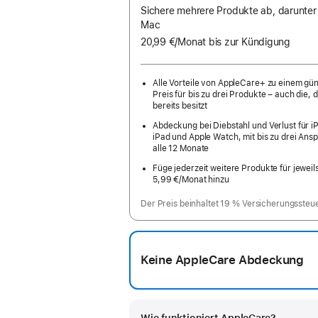
Sichere mehrere Produkte ab, darunter
Mac
20,99 €
/Monat
pro
bis zur Kündigung
Monat
Alle Vorteile von AppleCare+ zu einem gü
Preis für bis zu drei Produkte – auch die, d
bereits besitzt
Abdeckung bei Diebstahl und Verlust für i
iPad und Apple Watch, mit bis zu drei Ans
alle 12 Monate
Füge jederzeit weitere Produkte für jeweil
5,99 €
/Monat hinzu
pro
Monat
Der Preis beinhaltet 19 % Versicherungssteu
Keine AppleCare Abdeckung