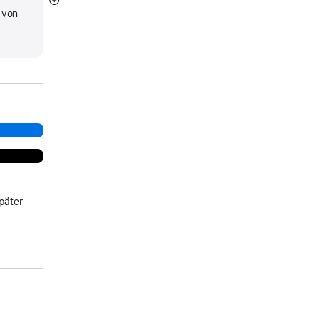
Mehr
 von
anzeigen
d
päter