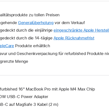
alitätsprodukte zu tollen Preisen
ngehende
Generalüberholung
vor dem Verkauf
gedeckt durch die einjährige
eingeschränkte Apple Herstell
gedeckt durch die 14-tägige
Apple Rücknahmefrist
Ein
neues
pleCare
Ein
Produkte erhältlich
Fenster
neues
avur und Geschenkverpackung für refurbished Produkte ni
wird
Fenster
grenzte Menge
geöffne
wird
geöffnet.
furbished 16" MacBook Pro mit Apple M4 Max Chip
0W USB‑C Power Adapter
B‑C auf MagSafe 3 Kabel (2 m)