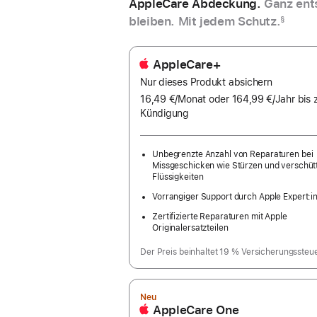
AppleCare Abdeckung.
Ganz ent
bleiben. Mit jedem Schutz.
§
AppleCare+
Nur dieses Produkt absichern
16,49 €
/Monat
pro
oder 164,99 €
/Jahr
Pro
bis 
Kündigung
Monat
Jah
Unbegrenzte Anzahl von Reparaturen bei
Missgeschicken wie Stürzen und verschüt
Flüssigkeiten
Vorrangiger Support durch Apple Expert:i
Zertifizierte Reparaturen mit Apple
Originalersatzteilen
Der Preis beinhaltet 19 % Versicherungssteu
Neu
AppleCare One