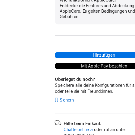
Wie funktioniert AppleCare?
Entdecke die Features und Abdeckung
AppleCare. Es gelten Bedingungen un
Gebühren.
Hinzufügen
Mit Apple Pay bezahlen
Überlegst du noch?
Speichere alle deine Konfigurationen für s
oder teile sie mit Freund:innen.
Sichern
Hilfe beim Einkauf.
Chatte online
(Öffnet
oder ruf an unter