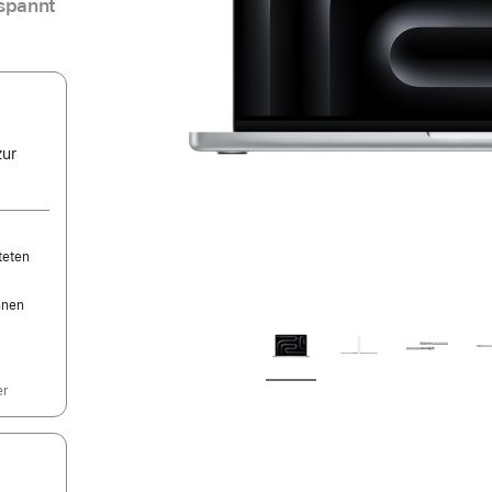
spannt
zur
r
teten
nnen
er